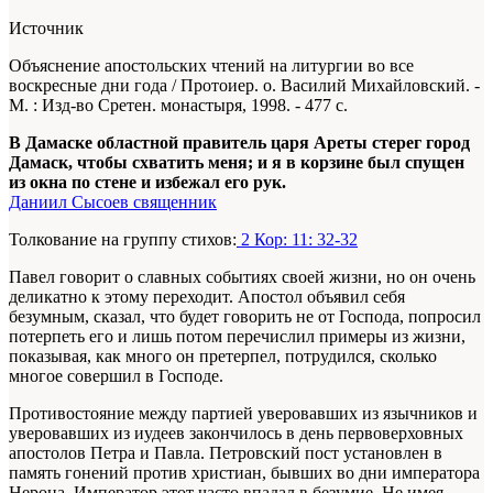
Источник
Объяснение апостольских чтений на литургии во все
воскресные дни года / Протоиер. о. Василий Михайловский. -
М. : Изд-во Сретен. монастыря, 1998. - 477 с.
В Дамаске областной правитель царя Ареты стерег город
Дамаск, чтобы схватить меня; и я в корзине был спущен
из окна по стене и избежал его рук.
Даниил Сысоев священник
Толкование на группу стихов:
2 Кор: 11: 32-32
Павел говорит о славных событиях своей жизни, но он очень
деликатно к этому переходит. Апостол объявил себя
безумным, сказал, что будет говорить не от Господа, попросил
потерпеть его и лишь потом перечислил примеры из жизни,
показывая, как много он претерпел, потрудился, сколько
многое совершил в Господе.
Противостояние между партией уверовавших из язычников и
уверовавших из иудеев закончилось в день первоверховных
апостолов Петра и Павла. Петровский пост установлен в
память гонений против христиан, бывших во дни императора
Нерона. Император этот часто впадал в безумие. Не имея