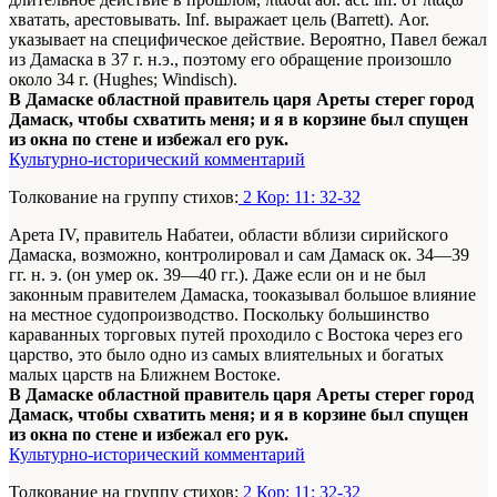
хватать, арестовывать. Inf. выражает цель (Barrett). Aor.
указывает на специфическое действие. Beроятно, Павел бежал
из Дамаска в 37 г. н.э., поэтому его обращение произошло
около 34 г. (Hughes; Windisch).
В Дамаске областной правитель царя Ареты стерег город
Дамаск, чтобы схватить меня; и я в корзине был спущен
из окна по стене и избежал его рук.
Культурно-исторический комментарий
Толкование на группу стихов:
2 Кор: 11: 32-32
Арета IV, правитель Набатеи, области вблизи сирийского
Дамаска, возможно, контролировал и сам Дамаск ок. 34—39
гг. н. э. (он умер ок. 39—40 гг.). Даже если он и не был
законным правителем Дамаска, тооказывал большое влияние
на местное судопроизводство. Поскольку большинство
караванных торговых путей проходило с Востока через его
царство, это было одно из самых влиятельных и богатых
малых царств на Ближнем Востоке.
В Дамаске областной правитель царя Ареты стерег город
Дамаск, чтобы схватить меня; и я в корзине был спущен
из окна по стене и избежал его рук.
Культурно-исторический комментарий
Толкование на группу стихов:
2 Кор: 11: 32-32