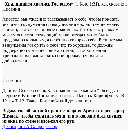
«
Хвалящийся хвались Господом
» (1 Кор. 1:31), как сказано в
Писании.
Апостол вынужденно рассказывает о себе, чтобы показать
значимость служения слова у язычников, но, тем не менее,
считает, что это не вполне правильно. Из этого отрывка мы
можем вывести следующий урок: всегда нужно быть
предельно скромным, а особенно говоря о себе. Если же мы
вынуждены говорить о себе что-то хорошее, то должны
подчеркивать, что не совсем этично, с точки зрения
христианства, выставлять свои преимущества или
добродетели.
Источник
Даниил Сысоев свящ. Как правильно "хвастать". Беседы на
Первое и Второе Послания апостола Павла к Коринфянам. В
12 т. - Т. 12. Глава: Бог, любящий до ревности
В Дамаске областной правитель царя Ареты стерег город
Дамаск, чтобы схватить меня; и я в корзине был спущен
из окна по стене и избежал его рук.
Десницкий А.С. профессор