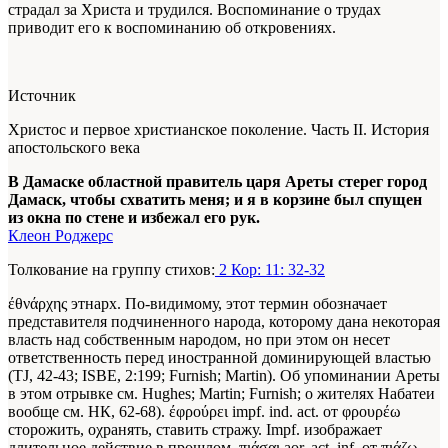
страдал за Христа и трудился. Воспоминание о трудах
приводит его к воспоминанию об откровениях.
Источник
Христос и первое христианское поколение. Часть II. История
апостольского века
В Дамаске областной правитель царя Ареты стерег город
Дамаск, чтобы схватить меня; и я в корзине был спущен
из окна по стене и избежал его рук.
Клеон Роджерс
Толкование на группу стихов:
2 Кор: 11: 32-32
έθνάρχης этнарх. По-видимому, этот термин обозначает
представителя подчиненного народа, которому дана некоторая
власть над собственным народом, но при этом он несет
ответственность перед иностранной доминирующей властью
(TJ, 42-43; ISBE, 2:199; Furnish; Martin). Об упоминании Ареты
в этом отрывке см. Hughes; Martin; Furnish; о жителях Набатеи
вообще см. НК, 62-68). έφρούρει impf. ind. act. от φρουρέω
сторожить, οχранять, ставить стражу. Impf. изображает
длительное действие в прошлом, πιάσαι aor. act. inf. от πιάζω