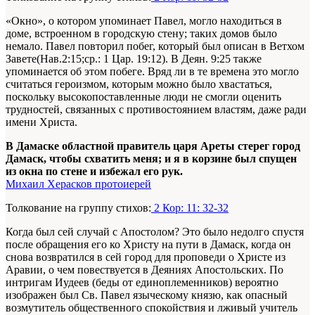
«Окно», о котором упоминает Павел, могло находиться в
доме, встроенном в городскую стену; таких домов было
немало. Павел повторил побег, который был описан в Ветхом
Завете(Нав.2:15;ср.: 1 Цар. 19:12). В Деян. 9:25 также
упоминается об этом побеге. Вряд ли в те времена это могло
считаться героизмом, которым можно было хвастаться,
поскольку высокопоставленные люди не смогли оценить
трудностей, связанных с противостоянием властям, даже ради
имени Христа.
В Дамаске областной правитель царя Ареты стерег город
Дамаск, чтобы схватить меня; и я в корзине был спущен
из окна по стене и избежал его рук.
Михаил Херасков протоиерей
Толкование на группу стихов:
2 Кор: 11: 32-32
Когда был сей случай с Апостолом? Это было недолго спустя
после обращения его ко Христу на пути в Дамаск, когда он
снова возвратился в сей город для проповеди о Христе из
Аравии, о чем повествуется в Деяниях Апостольских. По
интригам Иудеев (беды от единоплеменников) вероятно
изображен был Св. Павел языческому князю, как опасный
возмутитель общественного спокойствия и лживый учитель