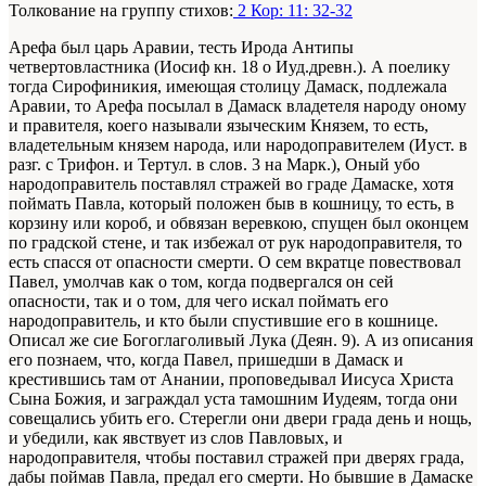
Толкование на группу стихов:
2 Кор: 11: 32-32
Арефа был царь Аравии, тесть Ирода Антипы
четвертовластника (Иосиф кн. 18 о Иуд.древн.). А поелику
тогда Сирофиникия, имеющая столицу Дамаск, подлежала
Аравии, то Арефа посылал в Дамаск владетеля народу оному
и правителя, коего называли языческим Князем, то есть,
владетельным князем народа, или народоправителем (Иуст. в
разг. с Трифон. и Тертул. в слов. 3 на Марк.), Оный убо
народоправитель поставлял стражей во граде Дамаске, хотя
поймать Павла, который положен быв в кошницу, то есть, в
корзину или короб, и обвязан веревкою, спущен был оконцем
по градской стене, и так избежал от рук народоправителя, то
есть спасся от опасности смерти. О сем вкратце повествовал
Павел, умолчав как о том, когда подвергался он сей
опасности, так и о том, для чего искал поймать его
народоправитель, и кто были спустившие его в кошнице.
Описал же сие Богоглаголивый Лука (Деян. 9). А из описания
его познаем, что, когда Павел, пришедши в Дамаск и
крестившись там от Анании, проповедывал Иисуса Христа
Сына Божия, и заграждал уста тамошним Иудеям, тогда они
совещались убить его. Стерегли они двери града день и нощь,
и убедили, как явствует из слов Павловых, и
народоправителя, чтобы поставил стражей при дверях града,
дабы поймав Павла, предал его смерти. Но бывшие в Дамаске