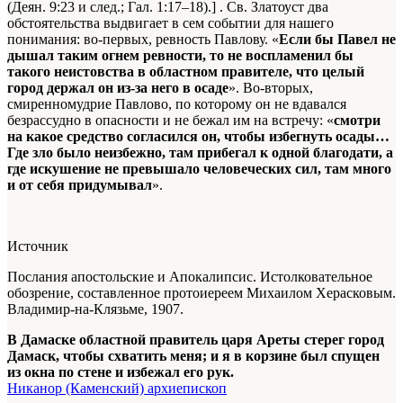
(Деян. 9:23 и след.; Гал. 1:17–18).] . Св. Златоуст два
обстоятельства выдвигает в сем событии для нашего
понимания: во-первых, ревность Павлову. «
Если бы Павел не
дышал таким огнем ревности, то не воспламенил бы
такого неистовства в областном правителе, что целый
город держал он из-за него в осаде
». Во-вторых,
смиренномудрие Павлово, по которому он не вдавался
безрассудно в опасности и не бежал им на встречу: «
смотри
на какое средство согласился он, чтобы избегнуть осады…
Где зло было неизбежно, там прибегал к одной благодати, а
где искушение не превышало человеческих сил, там много
и от себя придумывал
».
Источник
Послания апостольские и Апокалипсис. Истолковательное
обозрение, составленное протоиереем Михаилом Херасковым.
Владимир-на-Клязьме, 1907.
В Дамаске областной правитель царя Ареты стерег город
Дамаск, чтобы схватить меня; и я в корзине был спущен
из окна по стене и избежал его рук.
Никанор (Каменский) архиепископ