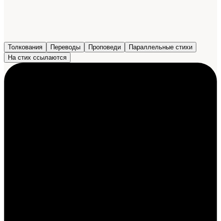
Толкования
Переводы
Проповеди
Параллельные стихи
На стих ссылаются