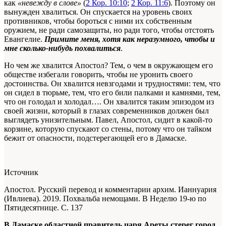
как
«невежду в слове»
(
2 Кор. 10:10
;
2 Кор. 11:6
). Поэтому он
вынужден хвалиться. Он спускается на уровень своих
противников, чтобы бороться с ними их собственным
оружием, не ради самозащиты, но ради того, чтобы отстоять
Евангелие.
Примите меня, хотя как неразумного, чтобы и
мне сколько-нибудь похвалиться
.
Но чем же хвалится Апостол? Тем, о чем в окружающем его
обществе избегали говорить, чтобы не уронить своего
достоинства. Он хвалится невзгодами и трудностями: тем, что
он сидел в тюрьме, тем, что его били палками и камнями, тем,
что он голодал и холодал…. Он хвалится таким эпизодом из
своей жизни, который в глазах современников должен был
выглядеть унизительным. Павел, Апостол, сидит в какой-то
корзине, которую спускают со стены, потому что он тайком
бежит от опасности, подстерегающей его в Дамаске.
Источник
Апостол. Русский перевод и комментарии архим. Ианнуария
(Ивлиева). 2019. Похвальба немощами. В Неделю 19-ю по
Пятидесятнице. С. 137
В Дамаске областной правитель царя Ареты стерег город