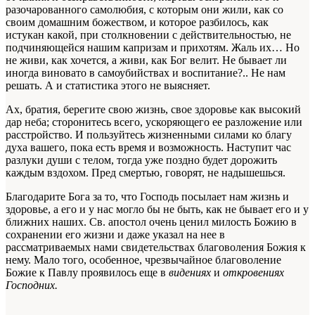
разочарованного самолюбия, с которым они жили, как со
своим домашним божеством, и которое разбилось, как
истукан какой, при столкновении с действительностью, не
подчиняющейся нашим капризам и прихотям. Жаль их… Но
не живи, как хочется, а живи, как Бог велит. Не бывает ли
иногда виновато в самоубийствах и воспитание?.. Не нам
решать. А и статистика этого не выясняет.
Ах, братия, берегите свою жизнь, свое здоровье как высокий
дар неба; сторонитесь всего, ускоряющего ее разложение или
расстройство. И пользуйтесь жизненными силами ко благу
духа вашего, пока есть время и возможность. Наступит час
разлуки души с телом, тогда уже поздно будет дорожить
каждым вздохом. Пред смертью, говорят, не надышешься.
Благодарите Бога за то, что Господь посылает нам жизнь и
здоровье, а его и у нас могло бы не быть, как не бывает его и у
ближних наших. Св. апостол очень ценил милость Божию в
сохранении его жизни и даже указал на нее в
рассматриваемых нами свидетельствах благоволения Божия к
нему. Мало того, особенное, чрезвычайное благоволение
Божие к Павлу проявилось еще в
видениях
и
откровениях
Господних.