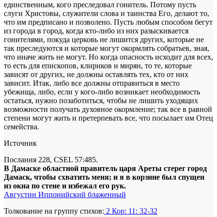
единственным, кого преследовал гонитель. Потому пусть
слуги Христовы, служители слова и таинства Его, делают то,
что им предписано и позволено. Пусть любым способом бегут
из города в город, когда кто-либо из них разыскивается
гонителями, покуда церковь не лишится других, которые не
так преследуются и которые могут окормлять собратьев, зная,
что иначе жить не могут. Но когда опасность исходит для всех,
то есть для епископов, клириков и мирян, то те, которые
зависят от других, не должны оставлять тех, кто от них
зависит. Итак, либо все должны отправиться в место
убежища, либо, если у кого-либо возникает необходимость
остаться, нужно позаботиться, чтобы не лишить уходящих
возможности получать духовное окормление; так все в равной
степени могут жить и претерпевать все, что посылает им Отец
семейства.
Источник
Послания 228, CSEL 57:485.
В Дамаске областной правитель царя Ареты стерег город
Дамаск, чтобы схватить меня; и я в корзине был спущен
из окна по стене и избежал его рук.
Августин Иппонийский блаженный
Толкование на группу стихов:
2 Кор: 11: 32-32