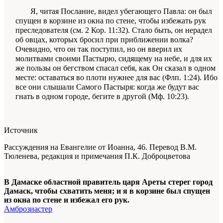
Я, читая Послание, ви­дел убегающего Павла: он был
спущен в корзине из окна по стене, чтобы избежать рук
преследова­теля (см. 2 Кор. 11:32). Стало быть, он нерадел
об овцах, которых бросил при приближении волка?
Очевидно, что он так поступил, но он вверил их
молитвами своими Пастырю, сидящему на небе, и для их
же пользы он бегством спасал себя, как Он сказал в одном
месте:
оставаться во плоти нужнее для вас
(Флп. 1:24). Ибо
все они слышали Самого Пастыря:
когда же будут вас
гнать в одном городе, бегите в другой
(Мф. 10:23).
Источник
Рассуждения на Евангелие от Иоанна, 46. Перевод В.М.
Тюленева, редакция и примечания П.К. Доброцветова
В Дамаске областной правитель царя Ареты стерег город
Дамаск, чтобы схватить меня; и я в корзине был спущен
из окна по стене и избежал его рук.
Амброзиастер