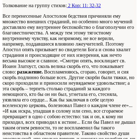
Толкование на группу стихов:
2 Кор: 11: 32-32
Все перенесенные Апостолом бедствия причиняли ему
множество внешних страданий, но особенно много мучений
доставляло ему внутреннее беспокойство о благополучии его
благовестничества. А между тем этому тягостному
внутреннему чувству, как незримому, не все верили,
например, поддавшиеся влиянию лжеучителей. Поэтому
Апостол опять призывает во свидетели Бога и снова хвалит
страдания и происходящие от них изнурения, как нечто
весьма высокое и славное. «Смотри опять, восклицает св.
Иоанн Златоуст, сколь велика скорбь его, что показывает
слово:
разжжение.
Воспламеняюсь, сгораю, говорит, и сия
скорбь подлинно больше всех. Другие скорби были тяжки, но
скоро проходили и приносили неувядаемое удовольствие; а
эта скорбь – терпеть столько страданий за каждого
немощного, кто бы он ни был, угнетала его, стесняла,
уязвляла его сердце... Как бы заключая в себе целую
вселенскую церковь, болезновал Павел о каждом члене ее»...
«И как искра, упадшая в солому или сено, все сгораемое
превращает в одно с собою естество: так и он, к кому ни
приходил, всех приводил к истине... Если бы Павел не дышал
таким огнем ревности, то не воспламенил бы такого
неистовства в областном правителе. Таково свойство души
апостольской, что столько терпеть и никогда не колебаться, но