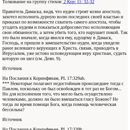
Толкование на группу стихов:
2 Кор: 11: 32-32
Правитель Дамаска, видя, что иудеи строят козни апостолу,
захотел исполнить дурную волю последних своей властью и
приказал по возможности схватить самого апостола, чтобы
угодить иудеям и показаться добросовестно исполняющим
свои обязанности, а затем убить того, кто нарушает покой. Так
это было вначале, когда явился ему, идущему в Дамаск,
Господь, и пришли в замешательство иудеи, когда увидели
ранее велевшего верующих в Христа, связав, приводить в
Иерусалим, уже истово исповедующим веру христиан, судить
которую он шел (см. Деян. 9).
Источник
На Послания к Коринфянам, PL 17:329ab.
*** Некоторые полагают недостойным происшедшее тогда с
Павлом, поскольку он был освобожден в тот раз не Богом...
Но для исполнения того, что могло быть осуществлено
человеками, должно ли было вмешаться гласу Божию? Не
тогда ли время помощи Бога, когда помощь человеческая
бессильна?
Источник
На Послания к Коринфянам, PL 17:329b.