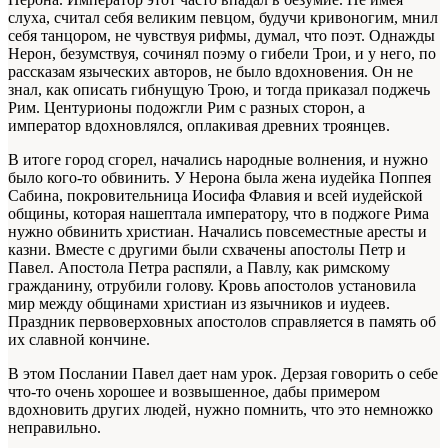
слуха, считал себя великим певцом, будучи кривоногим, мнил
себя танцором, не чувствуя рифмы, думал, что поэт. Однажды
Нерон, безумствуя, сочинял поэму о гибели Трои, и у него, по
рассказам языческих авторов, не было вдохновения. Он не
знал, как описать гибнущую Трою, и тогда приказал поджечь
Рим. Центурионы подожгли Рим с разных сторон, а
император вдохновлялся, оплакивая древних троянцев.
В итоге город сгорел, начались народные волнения, и нужно
было кого-то обвинить. У Нерона была жена иудейка Поппея
Сабина, покровительница Иосифа Флавия и всей иудейской
общины, которая нашептала императору, что в поджоге Рима
нужно обвинить христиан. Начались повсеместные аресты и
казни. Вместе с другими были схвачены апостолы Петр и
Павел. Апостола Петра распяли, а Павлу, как римскому
гражданину, отрубили голову. Кровь апостолов установила
мир между общинами христиан из язычников и иудеев.
Праздник первоверховных апостолов справляется в память об
их славной кончине.
В этом Послании Павел дает нам урок. Дерзая говорить о себе
что-то очень хорошее и возвышенное, дабы примером
вдохновить других людей, нужно помнить, что это немножко
неправильно.