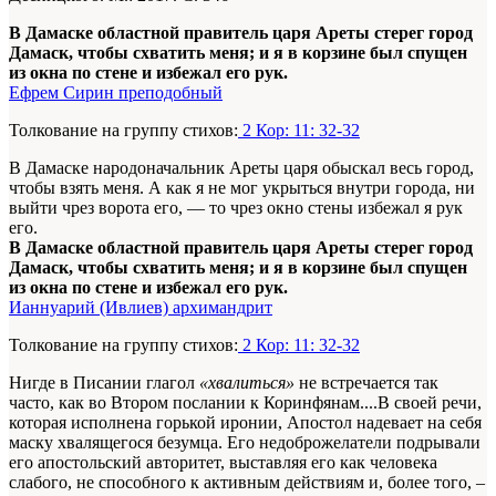
В Дамаске областной правитель царя Ареты стерег город
Дамаск, чтобы схватить меня; и я в корзине был спущен
из окна по стене и избежал его рук.
Ефрем Сирин преподобный
Толкование на группу стихов:
2 Кор: 11: 32-32
В Дамаске народоначальник Ареты царя обыскал весь город,
чтобы взять меня. А как я не мог укрыться внутри города, ни
выйти чрез ворота его, — то чрез окно стены избежал я рук
его.
В Дамаске областной правитель царя Ареты стерег город
Дамаск, чтобы схватить меня; и я в корзине был спущен
из окна по стене и избежал его рук.
Ианнуарий (Ивлиев) архимандрит
Толкование на группу стихов:
2 Кор: 11: 32-32
Нигде в Писании глагол
«хвалиться»
не встречается так
часто, как во Втором послании к Коринфянам....В своей речи,
которая исполнена горькой иронии, Апостол надевает на себя
маску хвалящегося безумца. Его недоброжелатели подрывали
его апостольский авторитет, выставляя его как человека
слабого, не способного к активным действиям и, более того, –