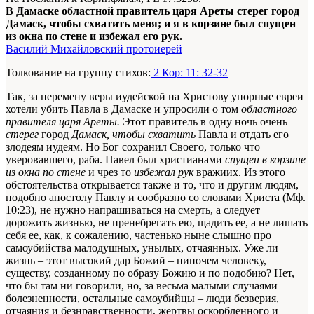
В Дамаске областной правитель царя Ареты стерег город
Дамаск, чтобы схватить меня; и я в корзине был спущен
из окна по стене и избежал его рук.
Василий Михайловский протоиерей
Толкование на группу стихов:
2 Кор: 11: 32-32
Так, за перемену веры иудейской на Христову упорные евреи
хотели убить Павла в Дамаске и упросили о том
областного
правителя царя Ареты.
Этот правитель в одну ночь очень
стерег
город
Дамаск, чтобы схватить
Павла и отдать его
злодеям иудеям. Но Бог сохранил Своего, только что
уверовавшего, раба. Павел был христианами
спущен в корзине
из окна по стене
и чрез то
избежал рук
вражиих. Из этого
обстоятельства открывается также и то, что и другим людям,
подобно апостолу Павлу и сообразно со словами Христа (Мф.
10:23), не нужно напрашиваться на смерть, а следует
дорожить жизнью, не пренебрегать ею, щадить ее, а не лишать
себя ее, как, к сожалению, частенько ныне слышно про
самоубийства малодушных, унылых, отчаянных. Уже ли
жизнь – этот высокий дар Божий – нипочем человеку,
существу, созданному по образу Божию и по подобию? Нет,
что бы там ни говорили, но, за весьма малыми случаями
болезненности, остальные самоубийцы – люди безверия,
отчаяния и безнравственности, жертвы оскорбленного и