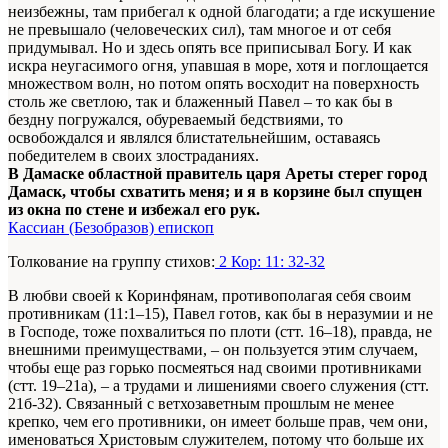
неизбежны, там прибегал к одной благодати; а где искушение
не превышало (человеческих сил), там многое и от себя
придумывал. Но и здесь опять все приписывал Богу. И как
искра неугасимого огня, упавшая в море, хотя и поглощается
множеством волн, но потом опять восходит на поверхность
столь же светлою, так и блаженный Павел – то как бы в
бездну погружался, обуреваемый бедствиями, то
освобождался и являлся блистательнейшим, оставаясь
победителем в своих злостраданиях.
В Дамаске областной правитель царя Ареты стерег город
Дамаск, чтобы схватить меня; и я в корзине был спущен
из окна по стене и избежал его рук.
Кассиан (Безобразов) епископ
Толкование на группу стихов:
2 Кор: 11: 32-32
В любви своей к Коринфянам, противополагая себя своим
противникам (11:1–15), Павел готов, как бы в неразумии и не
в Господе, тоже похвалиться по плоти (стт. 16–18), правда, не
внешними преимуществами, – он пользуется этим случаем,
чтобы еще раз горько посмеяться над своими противниками
(стт. 19–21а), – а трудами и лишениями своего служения (стт.
21б-32). Связанный с ветхозаветным прошлым не менее
крепко, чем его противники, он имеет больше прав, чем они,
именоваться Христовым служителем, потому что больше их