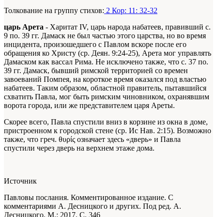
Толкование на группу стихов:
2 Кор: 11: 32-32
царь Арета
- Харитат IV, царь народа набатеев, правивший с.
9 по. 39 гг. Дамаск не был частью этого царства, но во время
инцидента, произошедшего с Павлом вскоре после его
обращения ко Христу (ср. Деян. 9:24-25), Арета мог управлять
Дамаском как вассал Рима. Не исключено также, что с. 37 по.
39 гг. Дамаск, бывший римской территорией со времен
завоеваний Помпея, на короткое время оказался под властью
набатеев. Таким образом, областной правитель, пытавшийся
схватить Павла, мог быть римским чиновником, охранявшим
ворота города, или же представителем царя Ареты.
Скорее всего, Павла спустили вниз в корзине из окна в доме,
пристроенном к городской стене (ср. Ис Нав. 2:15). Возможно
также, что греч. θυρίς означает здесь «дверь» и Павла
спустили через дверь на верхнем этаже дома.
Источник
Павловы послания. Комментированное издание. С
комментариями А. Десницкого и других. Под ред. А.
Десницкого. М.: 2017. С. 346