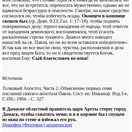
все, что ни встретится, переносить мужественно; однако же не
вдаваться безрассудно в опасности. Смотри, на какое средство
согласился он, чтобы избегнуть осады.
Оконцем в кошнице
свешен бых
(ср. Деян. 9:23; Гал. 1: 17–18), чтобы поднять
поверженных долу; терпел нападения от народа, чтоб отвести
от нападения демонского; воспламенялся, чтоб угасить
раскаленные стрелы лукавого. Диавол много наводил
напастей на св. Павла, но он во всем оставался победителем».
И так как он все мысли свои, чувства, расположения и дела
вел пред лицем Бога, то он и свидетельствуется Богом,
воспевая Ему:
Сый благословен во веки!
Источник
Толковый Апостол. Часть 2. Объяснение первых семи
посланий святаго апостола Павла. Сост. еп. Никанор. Изд.3-е.
С-Пб.: 1904. - С. 327
В Дамаске областной правитель царя Ареты стерег город
Дамаск, чтобы схватить меня; и я в корзине был спущен
из окна по стене и избежал его рук.
Никифор (Феотокис) архиепископ