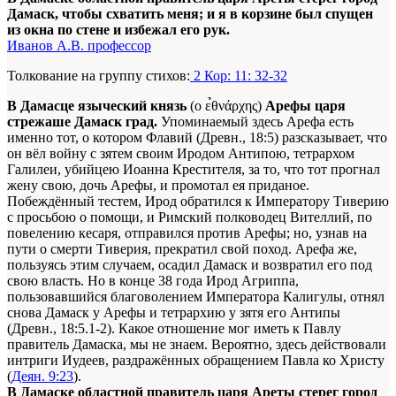
Дамаск, чтобы схватить меня; и я в корзине был спущен
из окна по стене и избежал его рук.
Иванов А.В. профессор
Толкование на группу стихов:
2 Кор: 11: 32-32
В Дамасце языческий князь
(
ο ε̉θνάρχης
)
Арефы царя
стрежаше Дамаск град.
Упоминаемый здесь Арефа есть
именно тот, о котором Флавий (Древн., 18:5) разсказывает, что
он вёл войну с зятем своим Иродом Антипою, тетрархом
Галилеи, убийцею Иоанна Крестителя, за то, что тот прогнал
жену свою, дочь Арефы, и промотал ея приданое.
Побеждённый тестем, Ирод обратился к Императору Тиверию
с просьбою о помощи, и Римский полководец Вителлий, по
повелению кесаря, отправился против Арефы; но, узнав на
пути о смерти Тиверия, прекратил свой поход. Арефа же,
пользуясь этим случаем, осадил Дамаск и возвратил его под
свою власть. Но в конце 38 года Ирод Агриппа,
пользовавшийся благоволением Императора Калигулы, отнял
снова Дамаск у Арефы и тетрархию у зятя его Антипы
(Древн., 18:5.1-2)
. Какое отношение мог иметь к Павлу
правитель Дамаска, мы не знаем. Вероятно, здесь действовали
интриги Иудеев, раздражённых обращением Павла ко Христу
(
Деян. 9:23
).
В Дамаске областной правитель царя Ареты стерег город