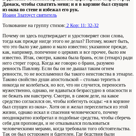
Дамаск, чтобы схватить меня; и я в корзине был спущен
из окна по стене и избежал его рук.
Иоанн Златоуст святитель
Толкование на группу стихов:
2 Кор: 11: 32-32
Почему он здесь подтверждает и удостоверяет свои слова,
тогда как прежде нигде этого не делал? Потому, может быть,
что это было уже давно и мало известно; указанное прежде,
как, например, попечение о церквях и все прочее, было им
известно. Итак, смотри, какова была брань, если (этнарх) ради
него стерег город. Когда же говорю о брани, разумею
ревность Павлову. Если бы он не дышал таким огнем
ревности, то не воспламенил бы такого неистовства в этнархе.
Таково свойство души апостольской – столько терпеть и
никогда не колебаться, но все, что ни случится, переносить
мужественно, однако, не вдаваться безрассудно в опасности и
не бежать им навстречу. Смотри, в самом деле, на какое
средство согласился он, чтобы избегнуть осады: «я в корзине
был спущен из окна». Хотя он и желал переселиться из этой
жизни, однако искал и спасения человеческого, почему
неоднократно изобретал и подобные средства, чтобы сберечь
себя для проповеди, и не отказывался пользоваться
человеческими мерами, когда требовали того обстоятельства.
Так он был осторожен и бдителен. Где бедствия были