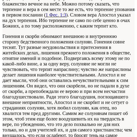
блаженство вечное на небе. Можно потому сказать, что
терпение и вера в сем месте то же есть, что терпение упования
в первом послании (
1 Фес. 1:3
). Словом вера Апостол указал
на дух терпения. Ибо терпение не само по себе ценно в очах
Божиих, а по тому расположению, с каким терпит кто.
Гонения и скорби обнимают внешнюю и внутреннюю
сторону бедственного положения солунян. Гонения совне
теснят. Тут разные неудовольствия и притеснения в
житейских делах, лишения прежнего положения в обществе,
отнятие имений и подобное. Подвергаясь всему этому не по
какой-либо вине, а за одну веру, солуняне не могли не
чувствовать, что терпят напраслину; чувство же напраслины
делает лишения наиболее чувствительными. Апостол и не
дает мысли, чтоб они оставались нечувствительными к сим
лишениям. Он видел, что они скорбели, но не падали в духе
от скорби, а препобеждали ее верою и при всем несчастии
благодушествовали. Ради этого благодушия, поглощавшего
внешние неприятности, Апостол и не скорбит и не сетует о
страданиях солунян, хотя любил солунян, как отец, но
хвалится тем пред другими. Самим же солунянам пишет об
этом, чтоб этим еще более воодушевить их на твердость в
вере, по убеждению, что это дело похвально не для них
только, но и для учителей их, и для самого христианства; чем
внушалось, что если ослабеют, то бросят тень на самое