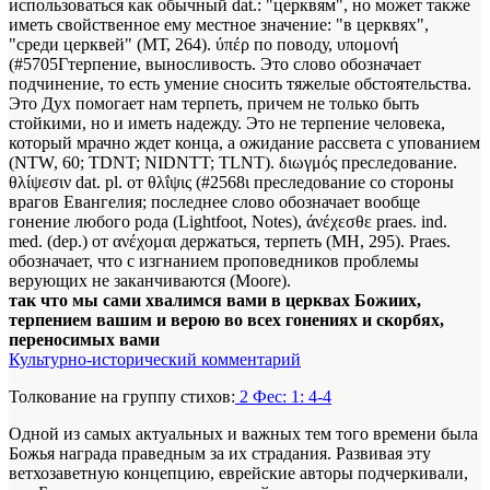
использоваться как обычный dat.: "церквям", но может также
иметь свойственное ему местное значение: "в церквях",
"среди церквей" (МТ, 264). ύπέρ по поводу, υπομονή
(#5705Гтерпение, выносливость. Это слово обозначает
подчинение, то есть умение сносить тяжелые обстоятельства.
Это Дух помогает нам терпеть, причем не только быть
стойкими, но и иметь надежду. Это не терпение человека,
который мрачно ждет конца, а ожидание рассвета с упованием
(NTW, 60; TDNT; NIDNTT; TLNT). διωγμός преследование.
θλίψεσιν dat. pl. от θλΐψις (#2568ι преследование со стороны
врагов Евангелия; последнее слово обозначает вообще
гонение любого рода (Lightfoot, Notes), άνέχεσθε praes. ind.
med. (dep.) от ανέχομαι держаться, терпеть (ΜΗ, 295). Praes.
обозначает, что с изгнанием проповедников проблемы
верующих не заканчиваются (Moore).
так что мы сами хвалимся вами в церквах Божиих,
терпением вашим и верою во всех гонениях и скорбях,
переносимых вами
Культурно-исторический комментарий
Толкование на группу стихов:
2 Фес: 1: 4-4
Одной из самых актуальных и важных тем того времени была
Божья награда праведным за их страдания. Развивая эту
ветхозаветную концепцию, еврейские авторы подчеркивали,