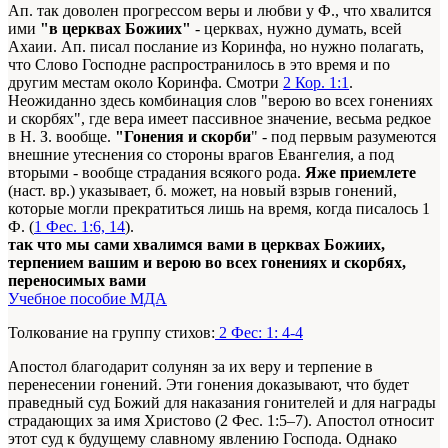
Ап. так доволен прогрессом веры и любви у Ф., что хвалится
ими
"в церквах Божиих"
- церквах, нужно думать, всей
Ахаии. Ап. писал послание из Коринфа, но нужно полагать,
что Слово Господне распространилось в это время и по
другим местам около Коринфа. Смотри
2 Кор. 1:1
.
Неожиданно здесь комбинация слов "верою во всех гонениях
и скорбях", где вера имеет пассивное значение, весьма редкое
в Н. З. вообще.
"Гонения и скорби
" - под первым разумеются
внешние утеснения со стороны врагов Евангелия, а под
вторыми - вообще страдания всякого рода.
Яже приемлете
(наст. вр.) указывает, б. может, на новый взрыв гонений,
которые могли прекратиться лишь на время, когда писалось 1
Ф. (
1 Фес. 1:6, 14
).
так что мы сами хвалимся вами в церквах Божиих,
терпением вашим и верою во всех гонениях и скорбях,
переносимых вами
Учебное пособие МДА
Толкование на группу стихов:
2 Фес: 1: 4-4
Апостол благодарит солунян за их веру и терпение в
перенесении гонений. Эти гонения доказывают, что будет
праведный суд Божий для наказания гонителей и для награды
страдающих за имя Христово (2 Фес. 1:5–7). Апостол относит
этот суд к будущему славному явлению Господа. Однако