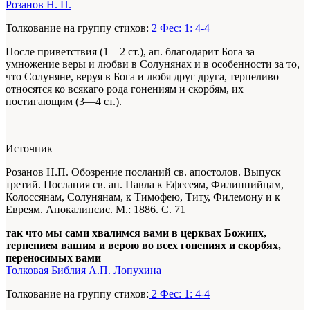
Розанов Н. П.
Толкование на группу стихов:
2 Фес: 1: 4-4
После приветствия
(1—2
ст.), ап. благодарит Бога за
умножение веры и любви в Солунянах и в особенности за то,
что Солуняне, веруя в Бога и любя друг друга, терпеливо
относятся ко всякаго рода гонениям и скорбям, их
постигающим (3—4 ст.).
Источник
Розанов Н.П. Обозрение посланий св. апостолов. Выпуск
третий. Послания св. ап. Павла к Ефесеям, Филиппийцам,
Колоссянам, Солунянам, к Тимофею, Титу, Филемону и к
Евреям. Апокалипсис. М.: 1886. С. 71
так что мы сами хвалимся вами в церквах Божиих,
терпением вашим и верою во всех гонениях и скорбях,
переносимых вами
Толковая Библия А.П. Лопухина
Толкование на группу стихов:
2 Фес: 1: 4-4