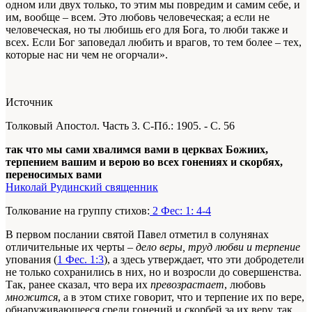
одном или двух только, то этим мы повредим и самим себе, и
им, вообще – всем. Это любовь человеческая; а если не
человеческая, но ты любишь его для Бога, то люби также и
всех. Если Бог заповедал любить и врагов, то тем более – тех,
которые нас ни чем не огорчали».
Источник
Толковый Апостол. Часть 3. С-Пб.: 1905. - С. 56
так что мы сами хвалимся вами в церквах Божиих,
терпением вашим и верою во всех гонениях и скорбях,
переносимых вами
Николай Рудинский священник
Толкование на группу стихов:
2 Фес: 1: 4-4
В первом послании святой Павел отметил в солунянах
отличительные их черты –
дело веры, труд любви и терпение
упования (
1 Фес. 1:3
), а здесь утверждает, что эти добродетели
не только сохранились в них, но и возросли до совершенства.
Так, ранее сказал, что вера их
превозрастает
, любовь
множится
, а в этом стихе говорит, что и терпение их по вере,
обнаруживающееся среди гонений и скорбей за их веру, так