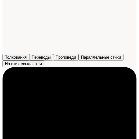
Толкования
Переводы
Проповеди
Параллельные стихи
На стих ссылаются