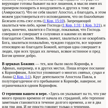
верующие готовы бывают на все лишения, в мысли имея их
примером поощрить и воодушевить и других к тому же
(Амвросиаст). Что не себя хвалит Апостол, а благодать, в этом
можем удостовериться его исповеданием, что он
благодатию
Божиею есть еже есть
(
1 Кор. 15:10
). Запрещающий
хвалиться чем-либо, кроме Господа (
1 Кор. 1:31
;
1 Кор. 3:21
), и
здесь, конечно, хвалится о Господе, показывая, что Господь
совершил и совершает в солунянах и какими их являет
благодатию Своею. Можно, значит, хвалиться и не оскорблять
Бога, хвалиться похвальбою, чуждою гордости, все хорошее
относящею ко благодати Божией, которая одна совершает в
людях, при всех трудах их личных, всякое истинное и пред
Богом ценное добро.
В церквах Божиих
— тех, кои были около Коринфа, в
Афинах, например, и в других местах. Пиша второе послание
к Коринфянам, Апостол упоминает о многих
святых, сущих в
Ахаии
(
2 Кор. 1:1
). Круг деятельности Апостола Павла, в
полуторагодичное его пребывание в Коринфе, наверное, не
ограничивался одним Коринфом.
О терпении вашем и вере.
«Здесь он указывает на то, что уже
много прошло времени от начала их страданий, ибо терпение
заметным становится в течение долгого времени, а не в два
или три дня. И не просто говорит только о терпении.