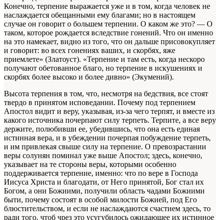
Конечно, терпение выражается уже и в том, когда человек не
наслаждается обещанными ему благами; но в настоящем
случае он говорит о большем терпении. О каком же это? — О
таком, которое рождается вследствие гонений. Что он именно
на это намекает, видно из того, что он дальше присовокупляет
и говорит: во всех гонениях ваших, и скорбях, яже
приемлете» (Златоуст). «Терпение и там есть, когда нескоро
получают обетованное благо, но терпение в искушениях и
скорбях более высоко и более дивно» (Экумений).
Высота терпения в том, что, несмотря на бедствия, все стоят
твердо в принятом исповедании. Почему под терпением
Апостол видит и веру, указывая, из-за чего терпят, и вместе из
какого источника почерпают силу терпеть. Терпите, а все веру
держите, полюбивши ее, убедившись, что она есть единая
истинная вера, и в убеждении почерпая побуждение терпеть,
и им привлекая свыше силу на терпение. О превозрастании
веры солунян поминал уже выше Апостол; здесь, конечно,
указывает на те стороны веры, которыми особенно
поддерживается терпение, именно: что по вере в Господа
Иисуса Христа и благодати, от Него принятой, Бог стал их
Богом, а они Божиими, получили область чадами Божиими
быти, почему состоят в особой милости Божией, под Его
блюстительством, и если не наслаждаются счастием здесь, то
ради того, чтоб чрез это усугубилось ожидающее их истинное