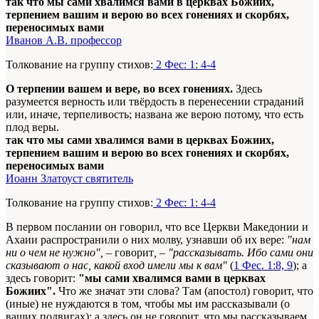
так что мы сами хвалимся вами в церквах Божиих,
терпением вашим и верою во всех гонениях и скорбях,
переносимых вами
Иванов А.В. профессор
Толкование на группу стихов:
2 Фес: 1: 4-4
О терпении вашем и вере, во всех гонениях.
Здесь
разумеется верность или твёрдость в перенесении страданий
или, иначе, терпеливость; названа же верою потому, что есть
плод веры.
так что мы сами хвалимся вами в церквах Божиих,
терпением вашим и верою во всех гонениях и скорбях,
переносимых вами
Иоанн Златоуст святитель
Толкование на группу стихов:
2 Фес: 1: 4-4
В первом послании он говорил, что все Церкви Македонии и
Ахаии распространили о них молву, узнавши об их вере:
"нам
ни о чем не нужно", –
говорит
, – "рассказывать. Ибо сами они
сказывают о нас, какой вход имели мы к вам"
(
1 Фес. 1:8, 9
); а
здесь говорит:
"мы сами хвалимся вами в церквах
Божиих".
Что же значат эти слова? Там (апостол) говорит, что
(иные) не нуждаются в том, чтобы мы им рассказывали (о
ваших подвигах); а здесь он не гово­рит, что мы рассказываем