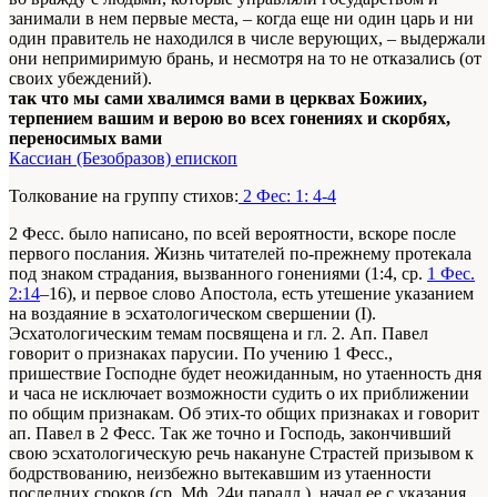
занимали в нем первые места, – когда еще ни один царь и ни
один правитель не находился в числе верующих, – выдержали
они непримиримую брань, и несмотря на то не отказались (от
своих убеждений).
так что мы сами хвалимся вами в церквах Божиих,
терпением вашим и верою во всех гонениях и скорбях,
переносимых вами
Кассиан (Безобразов) епископ
Толкование на группу стихов:
2 Фес: 1: 4-4
2 Фесс. было написано, по всей вероятности, вскоре после
первого послания. Жизнь читателей по-прежнему протекала
под знаком страдания, вызванного гонениями (1:4, ср.
1 Фес.
2:14
–16), и первое слово Апостола, есть утешение указанием
на воздаяние в эсхатологическом свершении (I).
Эсхатологическим темам посвящена и гл. 2. Ап. Павел
говорит о признаках парусии. По учению 1 Фесс.,
пришествие Господне будет неожиданным, но утаенность дня
и часа не исключает возможности судить о их приближении
по общим признакам. Об этих-то общих признаках и говорит
ап. Павел в 2 Фесс. Так же точно и Господь, закончивший
свою эсхатологическую речь накануне Страстей призывом к
бодрствованию, неизбежно вытекавшим из утаенности
последних сроков (ср. Мф. 24и паралл.), начал ее с указания