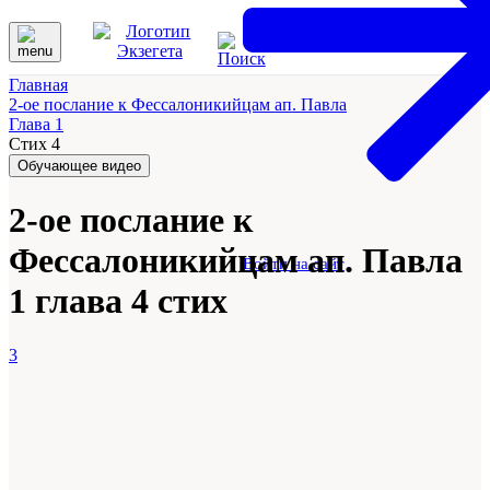
Главная
2-ое послание к Фессалоникийцам ап. Павла
Глава 1
Стих 4
Обучающее видео
2-ое послание к
Фессалоникийцам ап. Павла
Войти на сайт
1 глава 4 стих
3