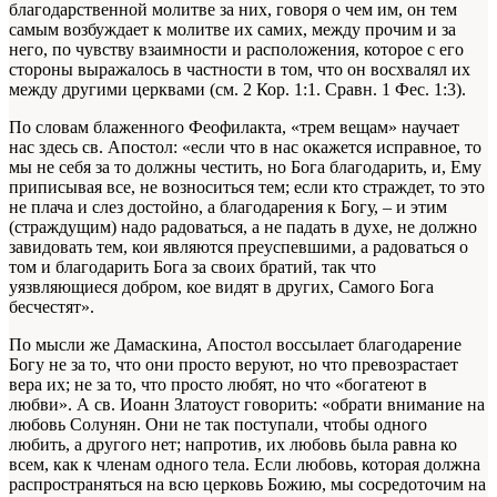
благодарственной молитве за них, говоря о чем им, он тем
самым возбуждает к молитве их самих, между прочим и за
него, по чувству взаимности и расположения, которое с его
стороны выражалось в частности в том, что он восхвалял их
между другими церквами (см. 2 Кор. 1:1. Сравн. 1 Фес. 1:3).
По словам блаженного Феофилакта, «трем вещам» научает
нас здесь св. Апостол: «если что в нас окажется исправное, то
мы не себя за то должны честить, но Бога благодарить, и, Ему
приписывая все, не возноситься тем; если кто страждет, то это
не плача и слез достойно, а благодарения к Богу, – и этим
(страждущим) надо радоваться, а не падать в духе, не должно
завидовать тем, кои являются преуспевшими, а радоваться о
том и благодарить Бога за своих братий, так что
уязвляющиеся добром, кое видят в других, Самого Бога
бесчестят».
По мысли же Дамаскина, Апостол воссылает благодарение
Богу не за то, что они просто веруют, но что превозрастает
вера их; не за то, что просто любят, но что «богатеют в
любви». А св. Иоанн Златоуст говорить: «обрати внимание на
любовь Солунян. Они не так поступали, чтобы одного
любить, а другого нет; напротив, их любовь была равна ко
всем, как к членам одного тела. Если любовь, которая должна
распространяться на всю церковь Божию, мы сосредоточим на