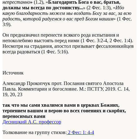
непрестанно
»
(1.2), «
Благодарить Бога о вас, братья,
должны мы всегда по достоинству...
»
(2 Фес. 1:3), «
Ибо
какую благодарность можем мы воздать Богу за вас, за всю
радость, которой радуемся о вас пред Богом нашим
» (1 Фес.
3:9).
Он предназначил перенести всякого рода испытания и
непоколебимо выстоять перед ними (1 Фес. 3:2-4, 2 Фес. 1:4).
Несмотря на страдания, апостол призывает фессалоникийцев
всегда радоваться (1 Фес. 5:16).
Источник
Александр Прокопчук прот. Послания святого Апостола
Павла. Комментарии и богословие. М.: ПСТГУ, 2019. С. 14,
19, 20, 23
так что мы сами хвалимся вами в церквах Божиих,
терпением вашим и верою во всех гонениях и скорбях,
переносимых вами
Десницкий А.С. профессор
Толкование на группу стихов:
2 Фес: 1: 4-4