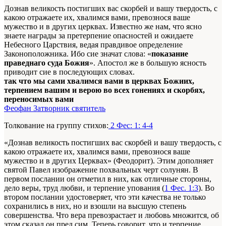
Дознав великость постигших вас скорбей и вашу твердость, с
какою отражаете их, хвалимся вами, превознося ваше
мужество и в других церквах. Известно же нам, что ясно
знаете награды за претерпение опасностей и ожидаете
Небесного Царствия, ведая правдивое определение
Законоположника. Ибо сие значат слова: «
показание
праведнаго суда Божия
». Апостол же в большую ясность
приводит сие в последующих словах.
так что мы сами хвалимся вами в церквах Божиих,
терпением вашим и верою во всех гонениях и скорбях,
переносимых вами
Феофан Затворник святитель
Толкование на группу стихов:
2 Фес: 1: 4-4
«Дознав великость постигших вас скорбей и вашу твердость, с
какою отражаете их, хвалимся вами, превознося ваше
мужество и в других Церквах» (Феодорит). Этим дополняет
святой Павел изображение похвальных черт солунян. В
первом послании он отметил в них, как отличные стороны,
дело веры, труд любви, и терпение упования (
1 Фес. 1:3
). Во
втором послании удостоверяет, что эти качества не только
сохранились в них, но и взошли на высшую степень
совершенства. Что вера превозрастает и любовь множится, об
этом сказал он пред сим. Теперь говорит, что и терпение