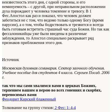
неизвестность этого дня, с одной стороны, и его
неминуемость – с другой, при неправильном расположении
духа порождают у человека томление и тревогу. В 1
Фес.Апостол как раз и показал, что человек должен
заботиться не с том, что ведомо только одному Богу (время
парусии), а о том, чтобы бодрствовать и трезвится и всегда
быть готовым встретить страшный час суда Божия. Но так как
фессалоникийцы уже были введены в различные
заблуждения, то Апостол специально раскрывает ряд
признаков приближения этого дня.
Источник
Московская духовная семинария. Сектор заочного обучения.
Учебное пособие для студентов 4 класса. Сергиев Посад. 2006
г.
так что мы сами хвалимся вами в церквах Божиих,
терпением вашим и верою во всех гонениях и скорбях,
переносимых вами
Феодорит Кирский блаженный
Толкование на группу стихов:
2 Фес: 1: 4-4