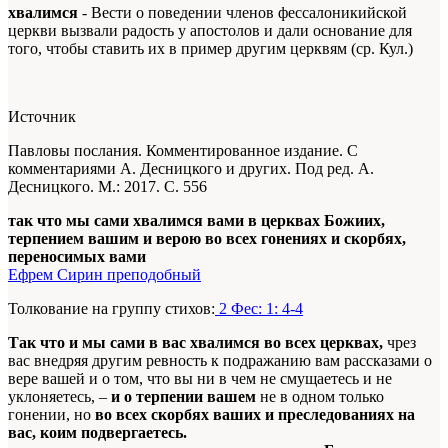
хвалимся
- Вести о поведении членов фессалоникийской
церкви вызвали радость у апостолов и дали основание для
того, чтобы ставить их в пример другим церквям (ср. Кул.)
Источник
Павловы послания. Комментированное издание. С
комментариями А. Десницкого и других. Под ред. А.
Десницкого. М.: 2017. С. 556
так что мы сами хвалимся вами в церквах Божиих,
терпением вашим и верою во всех гонениях и скорбях,
переносимых вами
Ефрем Сирин преподобный
Толкование на группу стихов:
2 Фес: 1: 4-4
Так что и мы сами в вас хвалимся во всех церквах,
чрез
вас внедряя другим ревность к подражанию вам рассказами о
вере вашей и о том, что вы ни в чем не смущаетесь и не
уклоняетесь, –
и о терпении вашем
не в одном только
гонении, но
во всех скорбях ваших и преследо­ваниях на
вас, коим подвергаетесь.