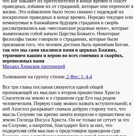
что Бог накажет их притеснителей в конце времен и спасет
праведных, избавив их от страданий, которые они переносят в
жизни. Это избавление было тесно связано с надеждой на
воскресение праведных в конце времен. Нередко текущие или
неминуемые в ближайшем будущем страдания и скорбь
рассматривались как «мессианские родовые муки», которые
знаменовали собой начало Царства Божьего. Некоторые
философы также говорили о страданиях, которые были
признаком того, что человек достоин быть принятым Богом.
так что мы сами хвалимся вами в церквах Божиих,
терпением вашим и верою во всех гонениях и скорбях,
переносимых вами
Михаил Херасков протоиерей
Толкование на группу стихов:
2 Фес: 1: 4-4
Все три главы послания связуются одной общей
проникающей их мыслью о втором пришествии Христа
Спасителя на землю и о страшном суде Его над родом
человеческим. Первую главу можно назвать вступительной; в
ней Апостол раскрывает сначала добрую сторону того, что
мысль Солунян так крепко занята вопросом о пришествии на
землю Госопда Иисуса Христа. Он не только не сетует за это
на Солунян, а напротив, благодарит Бога за них, что
подкрепляя себя мыслью о предстоящем праведном суде