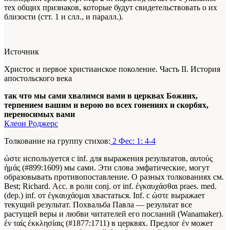
тех общих признаков, которые будут свидетельствовать о их
близости (стт. 1 и слл., и паралл.).
Источник
Христос и первое христианское поколение. Часть II. История
апостольского века
так что мы сами хвалимся вами в церквах Божиих,
терпением вашим и верою во всех гонениях и скорбях,
переносимых вами
Клеон Роджерс
Толкование на группу стихов:
2 Фес: 1: 4-4
ώστε используется с inf. для выражения результатов, αυτούς
ήμάς (#899:1609) мы сами. Эти слова эмфатические, могут
образовывать противопоставление. О разных толкованиях см.
Best; Richard. Асс. в роли conj. от inf. έγκαυχάσθαι praes. med.
(dep.) inf. от έγκαυχάομαι хвастаться. Inf. с ώστε выражает
текущий результат. Похвальба Павла — результат все
растущей веры и любви читателей его посланий (Wanamaker).
έν ταίς έκκλησίαις (#1877:1711) в церквях. Предлог έν может