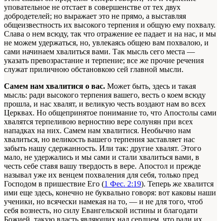
уповательное не отстает в совершенстве от тех двух
добродетелей; но выражает это не прямо, а выставляя
общеизвестность их высокого терпения и общую ему похвалу.
Слава о нем всюду, так что отражение ее падает и на нас, и мы
не можем удержаться, но, увлекаясь общею вам похвалою, и
сами начинаем хвалиться вами. Так мысль сего места —
указать превозрастание и терпение; все же прочие речения
служат приличною обстановкою сей главной мысли.
Самем нам хвалитися о вас.
Может быть, здесь и такая
мысль: ради высокого терпения вашего, весть о коем всюду
прошла, и нас хвалят, и великую честь воздают нам во всех
Церквах. Но общепринятое понимание то, что Апостолы сами
хвалятся терпеливою верностию вере солунян при всех
нападках на них. Самем нам хвалитися. Необычно нам
хвалиться, но великость вашего терпения заставляет нас
забыть нашу сдержанность. Или так: другие хвалят. Этого
мало, не удержались и мы сами и стали хвалиться вами, в
честь себе ставя вашу твердость в вере. Апостол и прежде
называл уже их венцем похваления для себя, только пред
Господом в пришествие Его (
1 Фес. 2:19
). Теперь же хвалится
ими еще здесь, конечно не буквально говоря: вот каковы наши
ученики, но всячески намекая на то, — и не для того, чтоб
себя вознесть, но силу Евангельской истины и благодати
Божией, такую власть являющих над сердцем, что ради их