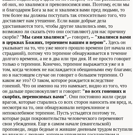
об них, но хвалимся и превозно­симся ими. Поэтому, если мы
и благодарим Бога за вас и хвалимся вами пред людьми, то
тем более вы должны поступать так относительно того, что
доставляет нам утешение. Если ваши добрые дела
удостаиваются того, чтобы другие хва­лились ими, то
возможно ли сказать (что они составляют) для нас причину
скорби? "
Мы сами хвалимся",–
говорит
, – "хвалимся вами
в церквах Божиих, терпением вашим и верою".
Здесь он
указывает на то, что уже много прошло времени (от начала их
страданий), потому что терпение обнаруживается в течение
долгого времени, а не в два или три дня. И не просто гово­рит
только о терпении. Конечно, терпение выражается уже и в
том, когда человек не наслаждается обещанными ему благами;
но в настоящем случае он говорит о большем терпении. О
каком же это? О таком, которое рождается вследствие
гонений. Что он именно на это намекает, видно из того, что
он дальше присовокупляет и говорит:
"во всех гонениях и
скорбях, переносимых вами"
. Они постоянно жили среди
врагов, которые старались со всех сторон наносить им вред, и,
не­смотря на то, они обнаруживали непреклонное и
непоколебимое терпение. Пусть устыдятся поэтому те,
которые ради покрови­тельства человеческого переменяют
свои убеждения. Еще в самом начале (евангельской)
проповеди, люди бедные и жившие дневным трудом вступили
во вражду с людьми, которые управляли государством и