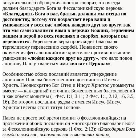
вступительного обращения апостол говорит, что всегда
должен благодарить Бога за Фессалоникийскую церковь:
«
Благодарить Бога о вас, братья, должны мы всегда по
достоинству, потому что возрастает вера ваша и
умножается у всех вас любовь каждого друг ко другу, так
что мы сами хвалимся вами в церквах Божиих, терпением
вашим и верой во всех гонениях и скорбях, которые вы
переносите»
. Укрепление веры происходит благодаря
терпеливому перенесению скорбей. Ненависти своего
окружения фессалоникийские христиане противопоставили
умножение
«любви каждого друг ко другу»
, что дало повод
апостолу Павлу хвалиться ими «
во всех Церквах»
.
Особенностью обоих посланий является утверждение
апостолом Павлом божественного достоинства
Иисуса
Христа.
Неоднократно Бог Отец и Иисус Христос упомянуты
вместе — как единый источник Божественных благословений
и как объект молитвы (1 Фес. 1:1, 3.11; 2 Фес. 1:1,
2.12,
16,
3.5,
16). Во втором послании, рядом с именем Иисус (Иисус
Христос) всегда стоит титул Господь.
Павел не просто всё время помнит о фессалоникийцах; на
протяжении обоих посланий он многократно благодарит Бога
за Фессалоникийскую церковь (1 Фес. 2:13):
«Благодарим Бога
всегда о всех вас, вспоминая вас в молитвах наших,