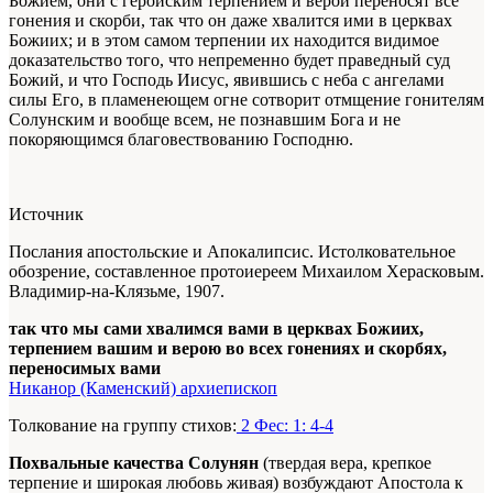
Божием, они с геройским терпением и верой переносят все
гонения и скорби, так что он даже хвалится ими в церквах
Божиих; и в этом самом терпении их находится видимое
доказательство того, что непременно будет праведный суд
Божий, и что Господь Иисус, явившись с неба с ангелами
силы Его, в пламенеющем огне сотворит отмщение гонителям
Солунским и вообще всем, не познавшим Бога и не
покоряющимся благовествованию Господню.
Источник
Послания апостольские и Апокалипсис. Истолковательное
обозрение, составленное протоиереем Михаилом Херасковым.
Владимир-на-Клязьме, 1907.
так что мы сами хвалимся вами в церквах Божиих,
терпением вашим и верою во всех гонениях и скорбях,
переносимых вами
Никанор (Каменский) архиепископ
Толкование на группу стихов:
2 Фес: 1: 4-4
Похвальные качества Солунян
(твердая вера, крепкое
терпение и широкая любовь живая) возбуждают Апостола к