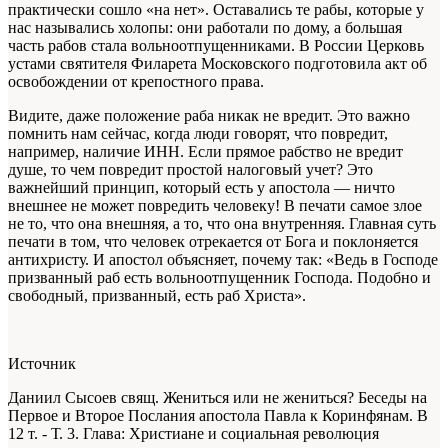
практически сошло «на нет». Оставались те рабы, которые у
нас назывались холопы: они работали по дому, а большая
часть рабов стала вольноотпущенниками. В России Церковь
устами святителя Филарета Московского подготовила акт об
освобождении от крепостного права.
Видите, даже положение раба никак не вредит. Это важно
помнить нам сейчас, когда люди говорят, что повредит,
например, наличие ИНН. Если прямое рабство не вредит
душе, то чем повредит простой налоговый учет? Это
важнейший принцип, который есть у апостола — ничто
внешнее не может повредить человеку! В печати самое злое
не то, что она внешняя, а то, что она внутренняя. Главная суть
печати в том, что человек отрекается от Бога и поклоняется
антихристу. И апостол объясняет, почему так: «Ведь в Господе
призванный раб есть вольноотпущенник Господа. Подобно и
свободный, призванный, есть раб Христа».
Источник
Даниил Сысоев свящ. Жениться или не жениться? Беседы на
Первое и Второе Послания апостола Павла к Коринфянам. В
12 т. - Т. 3. Глава: Христиане и социальная революция