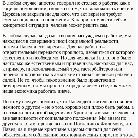
В любом случае, апостол говорил не столько о рабстве как о
социальном явлении, сколько о том, что возможность войти в
Церковь не закрыта ни для кого, что акт веры не требует
смены социального положения. Как при этом вести себя в
конкретной ситуации, человек может решить сам.
В любом случае, когда мы сегодня рассуждаем о рабстве, мы
находимся в совершенно иной социальной реальности,
нежели Павел и его адресаты. Для нас рабство –
отвратительный пережиток прошлого, избавиться от которого
естественно и необходимо. Но для человека I в.н.э. оно было
настолько же естественным и привычным, насколько для нас,
к примеру, низкооплачиваемый труд гастарбайтеров или
перенос производства в азиатские страны с дешевой рабочей
силой. Не то, чтобы такое явление было нравственно
безупречным, но мы просто не представляем себе, как может
наша экономика работать иначе.
Поэтому следует помнить, что Павел действительно говорил
немного о другом – не о том, хорошо или плохо быть рабом, а
о возможности освобождения во Христе для всякого человека
вне зависимости от социального положения. Мы знаем по
другим текстам, прежде всего по Посланию к Филимону, что
Павел, да и первые христиане в целом считали для себя
обязательным соблюдение всех юридических норм, но в то же