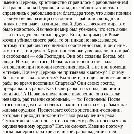
именно Церковь, христианство справилось с рабовладением!
И Православная Церковь, и западные общины христиан
справились с рабовладением благодаря тому, что люди поняли
главную вещь: разница состояний — раб или свободный —
никак не означает разницы людей. Для языческого мира это
было новостью. Языческий мир был убежден, что есть люди
— и есть одушевленные орудия. Если, например, в Риме
хозяин убивал своего раба, то он никак не наказывался,
потому что раб был его личной собственностью, и он с ним,
что хотел, то и делал. Христианство же утверждало, что и раб,
и свободный — оба Господни. Они оба созданы Богом, оба
люди! Исходя из этого, Церковь постепенно смягчала
отношение при помощи изменения людей, а не при помощи
мятежей. Почему Церковь не призывала к мятежу? Почему
Бог не призывал к мятежу? Вы знаете, что делали восставшие
рабы во время восстания Спартака? Они своих господ
превращали в рабов. Как были рабы и господа, так они и
остались! А Церковь ввела новое измерение, она сказала:
неважно, раб ты или свободный, — ты Господень! После
этого господам стало очень сложно относиться к рабам как к
живым орудиям. Представьте себе: христианин-господин,
который приходит поклониться мощам мученика-раба!
Сможет ли хозяин после этого к своему рабу относиться как к
одушевленному орудию? Нет, не сможет. Именно поэтому,
когда империя стала христианской, рабовладение в ней