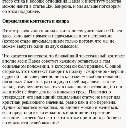
этого стиха и вообще отношения Павла к институту рабства
можно найти в статье Дж. Байрона, и мы дальше поговорим
об этом подробнее.
Определение контекста и жанра
Этот отрывок явно принадлежит к числу учительных: Павел
здесь явно дает прямое и недвусмысленное наставление
(которое стало двусмысленным только потому, что мы не
можем выбрать один из двух смыслов).
Что касается контекста, то ближайший текстуальный контекст
вполне ясен: Павел советует каждому оставаться в том
социальном положении, в котором он был призван. С одной
стороны, этот контекст говорит в пользу «смиренной» версии,
с другой – он совершенно не исключает «освободительной»,
поскольку 7 дает как раз сходную с ней параллель: кто не
женат, тому лучше оставаться в нынешнем состоянии, но и в
женитьбе не будет для него никакого греха. Павел ясно
утверждает, что нынешний социальный статус не имеет для
христиан решающего значения, равно как и его перемена.
Лучше оставаться холостым, но вполне можно и жениться,
если представится возможность и возникнет серьезное
желание – отчего бы не отнести тот же принцип к рабству и
возможности освобождения?