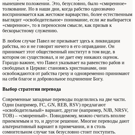
нынешнем положении. Это, безусловно, было «смиренное»
толкование. Но в наши дни, когда рабство однозначно
воспринимается как жестокое варварство, более естественным
выглядит «освободительное» понимание, если же выбирается
«смиренное», то в переносном смысле, как призыв к
бескорыстному служению.
В любом случае Павел не призывает здесь к ликвидации
рабства, но и не говорит ничего в его оправдание. Он
принимает этот общественный институт в том виде, в
котором он существовал, и не дает ему никаких оценок.
Гораздо важнее, что Павел указывает на равенство рабов и
свободных в Церкви: становясь христианами, они
освобождаются от рабства греху и одновременно принимают
на себя благое и добровольное подчинение Богу.
Выбор стратегии перевода
Современные западные переводы поделились на две части.
Одни (например, FC, GN, REB, RSV) предлагают
«освободительный» вариант, другие (например, NJB, NRSV,
ТОВ) – «смиренный». Повидимому, можно считать вполне
приемлемым и то, и другое решение. Многие переводы дают
альтернативный вариант в примечании, и в столь
сомнительном случае так безусловно стоит поступить.