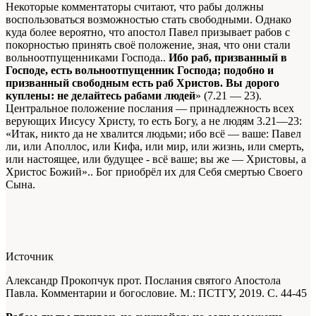
Некоторые комментаторы считают, что рабы должны
воспользоваться возможностью стать свободными. Однако
куда более вероятно, что апостол Павел призывает рабов с
покорностью принять своё положение, зная, что они стали
вольноотпущенниками Господа.
.
Ибо раб, призванный в
Господе, есть вольноотпущенник Господа; подобно и
призванный свободным есть раб Христов. Вы дорого
куплены: не делайтесь рабами людей
» (7.21 — 23).
Центральное положение послания — принадлежность всех
верующих Иисусу Христу, то есть Богу, а не людям
3.21—23:
«Итак, никто да не хвалится людьми; ибо всё — ваше: Павел
ли, или Аполлос, или Кифа, или мир, или жизнь, или смерть,
или настоящее, или будущее - всё ваше; вы же — Христовы, а
Христос Божий».
. Бог приобрёл их для Себя смертью Своего
Сына.
Источник
Александр Прокопчук прот. Послания святого Апостола
Павла. Комментарии и богословие. М.: ПСТГУ, 2019. С. 44-45