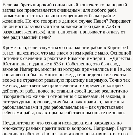
Если же брать широкий социальный контекст, то на первый
взгляд все представляется очевидным: для любого раба
возможность стать вольноотпущенником была крайне
желанной. Но что говорит в данном случае Павел? Разрешает
ли он воспользоваться этой возможностью (как в 7:28 он
разрешает жениться), или, напротив, призывает к отказу от
нее ради высшей цели?
Кроме того, если задуматься о положении рабов в Коринфе I
в. н.э., выяснится, что мы знаем о нем крайне мало. Основной
источник сведений о рабстве в Римской империи – «Дигесты»
Юстиниана, изданные в 533 г. Собственно, это был свод
законов Империи, многие из которых применялись и в I в., но
составлен он был намного позже, да и юридические тексты
все же не отражают реальную практику напрямую. Точно так
же и художественные произведения тех времен, в которых
действуют рабы, вовсе не ставили своей целью реалистично
изобразить их жизнь и отношения с хозяевами. И законы, и
литературные произведения были, как правило, написаны
рабовладельцами и для рабовладельцев – как чувствовали
себя сами рабы, их авторы на собственном опыте не знали.
Неудивительно, что сегодня исследователи расходятся по
множеству разных практических вопросов. Например, Бартчи
оценивал рабство в I в. н.э. достаточно позитивно: это, с его