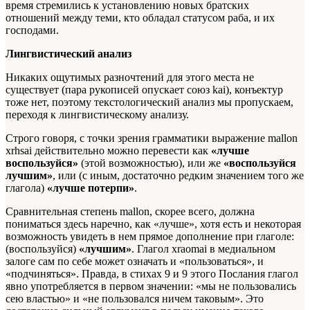
время стремились к установлению новых братских
отношений между теми, кто обладал статусом раба, и их
господами.
Лингвистический анализ
Никаких ощутимых разночтений для этого места не
существует (пара рукописей опускает союз
kai
), конъектур
тоже нет, поэтому текстологический анализ мы пропускаем,
переходя к лингвистическому анализу.
Строго говоря, с точки зрения грамматики выражение
mallon
xrhsai
действительно можно перевести как
«лучше
воспользуйся»
(этой возможностью), или же
«воспользуйся
лучшим»
, или (с иным, достаточно редким значением того же
глагола)
«лучше потерпи»
.
Сравнительная степень
mallon
, скорее всего, должна
пониматься здесь наречно, как «лучше», хотя есть и некоторая
возможность увидеть в нем прямое дополнение при глаголе:
(воспользуйся)
«лучшим»
. Глагол
xraomai
в медиальном
залоге сам по себе может означать и «пользоваться», и
«подчиняться». Правда, в стихах 9 и 9 этого Послания глагол
явно употребляется в первом значении: «мы не пользовались
сею властью» и «не пользовался ничем таковым». Это