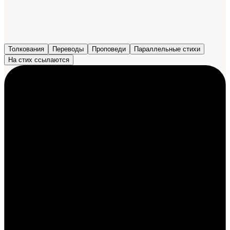
Толкования
Переводы
Проповеди
Параллельные стихи
На стих ссылаются