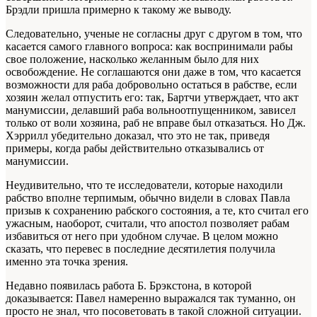
Брэдли пришла примерно к такому же выводу.
Следовательно, ученые не согласны друг с другом в том, что
касается самого главного вопроса: как воспринимали рабы
свое положение, насколько желанным было для них
освобождение. Не соглашаются они даже в том, что касается
возможности для раба добровольно остаться в рабстве, если
хозяин желал отпустить его: так, Бартчи утверждает, что акт
манумиссии, делавший раба вольноотпущенником, зависел
только от воли хозяина, раб не вправе был отказаться. Но Дж.
Хэррилл убедительно доказал, что это не так, приведя
примеры, когда рабы действительно отказывались от
манумиссии.
Неудивительно, что те исследователи, которые находили
рабство вполне терпимым, обычно видели в словах Павла
призыв к сохранению рабского состояния, а те, кто считал его
ужасным, наоборот, считали, что апостол позволяет рабам
избавиться от него при удобном случае. В целом можно
сказать, что перевес в последние десятилетия получила
именно эта точка зрения.
Недавно появилась работа Б. Брэкстона, в которой
доказывается: Павел намеренно выражался так туманно, он
просто не знал, что посоветовать в такой сложной ситуации.