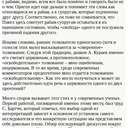
с рабами, видимо, всем все было понятно и говорить было не
о чем. Ориген идет еще дальше и понимает эти слова как
относящиеся не к рабам, а к супругам, которые подчинены
друг другу. Соответственно, он тоже не сомневается, что
Павел здесь советует рабам-супругам оставаться в их
нынешнем состоянии, чтобы «свобода» одного не послужила
причиной падения другого.
Иными словами, ранние толкователи единогласно (хотя и
голосов этих мало) высказываются за «смиренное»
толкование. Следуя этой традиции, диакон А. Кураев именно
его считает церковным, а противоположное,
«освободительное» толкование – явно ошибочным,
нецерковным. В то же время, среди современных
комментаторов предпочтение явно отдается толкованию
«освободительному». Как это могло получиться и может ли
здесь действительно идти речь о церковности одного из двух
прочтений?
Много споров вызывает этот стих и у современных ученых.
Первой работой, посвященной именно этому месту, был труд
С. Бартчи, который отмечал, что выбор одной из
интерпретаций зависит в основном от установок самого
исследователя и что конкретную ситуацию мы представляем
себе довольно плохо. Обзор последующей дискуссии вокруг