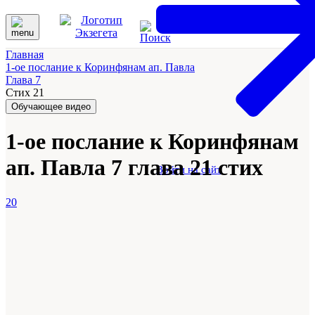
Главная
1-ое послание к Коринфянам ап. Павла
Глава 7
Стих 21
Обучающее видео
1-ое послание к Коринфянам
ап. Павла 7 глава 21 стих
Войти на сайт
20