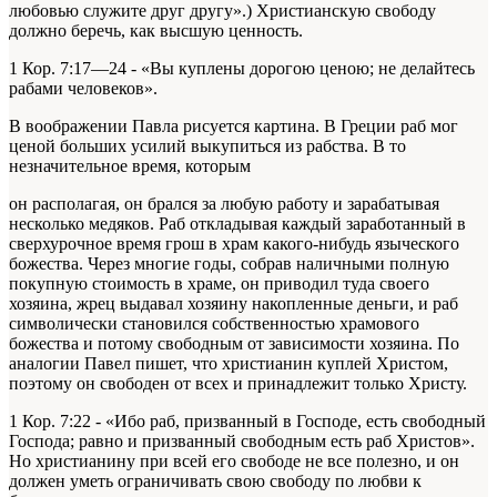
любовью служите друг другу».) Христианскую свободу
должно беречь, как высшую ценность.
1 Кор. 7:17—24 - «Вы куплены дорогою ценою; не делайтесь
рабами человеков».
В воображении Павла рисуется картина. В Греции раб мог
ценой больших усилий выкупиться из рабства. В то
незначительное время, которым
он располагая, он брался за любую работу и зарабатывая
несколько медяков. Раб откладывая каждый заработанный в
сверхурочное время грош в храм какого-нибудь языческого
божества. Через многие годы, собрав наличными полную
покупную стоимость в храме, он приводил туда своего
хозяина, жрец выдавал хозяину накопленные деньги, и раб
символически становился собственностью храмового
божества и потому свободным от зависимости хозяина. По
аналогии Павел пишет, что христианин куплей Христом,
поэтому он свободен от всех и принадлежит только Христу.
1 Кор. 7:22 - «Ибо раб, призванный в Господе, есть свободный
Господа; равно и призванный свободным есть раб Христов».
Но христианину при всей его свободе не все полезно, и он
должен уметь ограничивать свою свободу по любви к