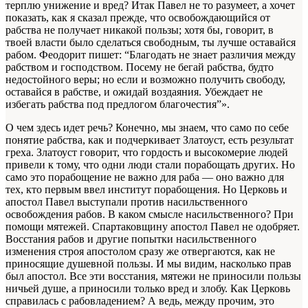
терплю унижение и вред? Итак Павел не то разумеет, а хочет
показать, как я сказал прежде, что освобождающийся от
рабства не получает никакой пользы; хотя бы, говорит, в
твоей власти было сделаться свободным, ты лучше оставайся
рабом. Феодорит пишет: “Благодать не знает различия между
рабством и господством. Посему не бегай рабства, будто
недостойного веры; но если и возможно получить свободу,
оставайся в рабстве, и ожидай воздаяния. Убеждает не
избегать рабства под предлогом благочестия”».
О чем здесь идет речь? Конечно, мы знаем, что само по себе
понятие рабства, как и подчеркивает Златоуст, есть результат
греха. Златоуст говорит, что гордость и высокомерие людей
привели к тому, что одни люди стали порабощать других. Но
само это порабощение не важно для раба — оно важно для
тех, кто первым ввел институт порабощения. Но Церковь и
апостол Павел выступали против насильственного
освобождения рабов. В каком смысле насильственного? При
помощи мятежей. Спартаковщину апостол Павел не одобряет.
Восстания рабов и другие попытки насильственного
изменения строя апостолом сразу же отвергаются, как не
приносящие душевной пользы. И мы видим, насколько прав
был апостол. Все эти восстания, мятежи не приносили пользы
ничьей душе, а приносили только вред и злобу. Как Церковь
справилась с рабовладением? А ведь, между прочим, это