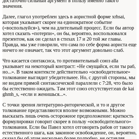
достаточно сильный аргумент в пользу именно такого
значения.
Далее, глагол употреблен здесь в аористной форме
xrhsai
,
которая указывает скорее на единократное событие
(«воспользуйся»), чем на длительный процесс. Если бы автор
хотел сказать «потерпи», он бы, вероятно, воспользовался
презентом, как он сделал в стихах 17 и 20 той же главы.
Правда, мы уже говорили, что сама по себе форма аориста еще
ничего не означает, так что этот аргумент довольно слаб.
Что касается синтаксиса, то противительный союз
alla
указывает на некоторый контраст: «Не смущайся, если ты раб,
но...». В таком контексте действительно «освободительное»
толкование выглядит убедительнее. Но, с другой стороны, мы
не видим прямой синтаксической параллели с 7:28, что было
бы естественно ожидать. Там этот союз отсутствует:
ean de kai
ghmh_s
, «если и женишься...».
С точки зрения литературно-риторической, и то и другое
толкование представляются вполне возможными. Можно
высказать лишь очень осторожное предположение: краткость
формулировки говорит скорее в пользу «освободительного»
толкования. Если бы Павел хотел отговорить рабов от такого
естественного шага, как законное освобождение, он, вероятно,
сказал бы об этом несколько более подробно, не оставляя