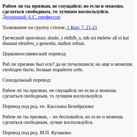
Рабом ли ты призван, не смущайся; но если и можешь
сделаться свободным, то лучшим воспользуйся.
Десницкий А.С. профессор
Толкование на группу стихов:
1 Кор: 7: 21-21
Греческий оригинал:
doulo_s eklhfh_s, mh soi meletw all ei kai
dunasai eleufero_s genesfai, mallon xrhsai.
Церковнославянский перевод:
Раб ли призван был еси? да не печалишися; но аще и можеши
свободен быти, больше поработи себе.
Синодальный перевод:
Рабом ли ты призван, не смущайся; но если и можешь
сделаться свободным, то лучшим воспользуйся.
Перевод под ред. еп. Кассиана Безобразова:
Рабом ли ты призван, – не беспокойся, но если и можешь
сделаться свободным, лучше воспользуйся.
Перевод под ред. М.П. Кулакова: