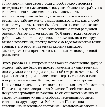
точки зрения, был своего рода способ трудоустройства
неимущих слоев населения, к тому же обращение с рабами в
то время значительно смягчилось, шансы стать
вольноотпущенником были довольно высоки и вообще
временное рабство могло рассматриваться даже как способ
если не улучшить, то хотя бы обезопасить свое положение в
обществе. Но далеко не все согласились с такой радужной
оценкой. Автор другой работы, Ф. Лайалл, тоже говорил о
рабстве как о вполне терпимом положении, но и его труд
вызвал возражения, прежде всего с методологической точки
зрения: в его работе идеальная картина римского
законодательства принималась за описание повседневной
реальности.
Затем работа О. Паттерсона предложила совершенно другую
модель: рабство было не просто тяжелым и унизительным,
оно служило своего рода социальной смертью человека. В
кризисной ситуации человек мог выбрать свободу и гибель
или рабство и жизнь. Кстати, это имеет, с точки зрения
Паттерсона, далеко идущие последствия для всего богословия
Павла: когда тот говорит, что Христос Своей смертью
искупает верующих из рабства, то он ссылается именно на
такое понимание жизни и свободы, теснейшим образом
связанных друг с другом. Рабство для Паттерсона –
совершенно нетерпимое состояние. Независимая работа К.