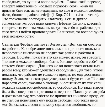
свободным, то лучшим воспользуйся». Славянский перевод
говорит описательно: «больше поработи себя». «Раб ли
призван был еси; да не нерадиши: но аще и можеши свободен
быти, болше поработи себе|||» (1 Кор. 7:21 — ц/слав. текст).
Это толкование восходит к Златоусту. Есть и другое
толкование, которое принадлежит Ефрему Сирину, который
говорит, что если ты можешь выкупить себя из рабства, для
того чтобы пойти проповедовать Евангелие, то воспользуйся
этой возможностью.
Святитель Феофан цитирует Златоуста: «Вот как он смотрит
на рабство. Как обрезание нисколько не приносит пользы и
необрезание нисколько не вредит, так равно и рабство и
свобода. Но дабы показать это как можно яснее, он говорит:
“но аще и можеши свободен быти, больше поработи себе”, то
есть тем более служи. Для чего же он повелевает оставаться
рабом тому, кто может сделаться свободным? Для того, чтобы
показать, что рабство не только не вредит, но еще доставляет
пользу. Знаю, что некоторые утверждают будто слова: “больше
поработи себе”, сказаны о свободе, и объясняют их так: если
можешь сделаться свободным, то освободись. Но такая мысль
была бы совершенно противна намерению Павла; утешая раба
и доказывая ему, что рабство не причиняет никакого вреда, он
не стал бы повелевать ему искать свободы, ибо тогда иной
мог бы сказать: а если я не могу сделаться свободным, то