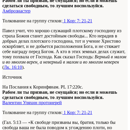
Рабом ли ты призван, не смущайся; но если и можешь
сделаться свободным, то лучшим воспользуйся.
Амброзиастер
Толкование на группу стихов:
1 Кор: 7: 21-21
Павел учит, что хорошо служащий плотскому господину из
страха Божия станет достойным свободы... Кто нерадив в
добрых делах плотского господина, тот и учение Христово
оскорбляет, и не добьется расположения Бога, и не стяжает
себе награду перед Богом. А кто в этих земных делах служит,
тому похвала от Господа. Как сказал Господь:
Верный в малом
и во многом верен, а неверный в малом и во многом неверен
(
Лк. 16:10
).
Источник
На Послания к Коринфянам. PL 17:220c.
Рабом ли ты призван, не смущайся; но если и можешь
сделаться свободным, то лучшим воспользуйся.
Валентин Уляхин протоиерей
Толкование на группу стихов:
1 Кор: 7: 21-21
(Гал. 5:13 — «К свободе призваны вы, братия, только бы
свобода ваша не была поводом к угождению плоти, но