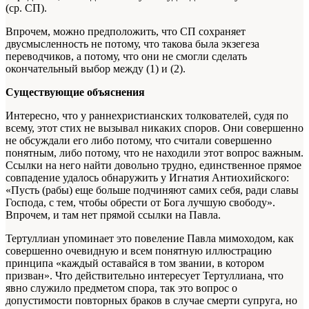
(ср. СП).
Впрочем, можно предположить, что СП сохраняет
двусмысленность не потому, что такова была экзегеза
переводчиков, а потому, что они не смогли сделать
окончательный выбор между (1) и (2).
Существующие объяснения
Интересно, что у раннехристианских толкователей, судя по
всему, этот стих не вызывал никаких споров. Они совершенно
не обсуждали его либо потому, что считали совершенно
понятным, либо потому, что не находили этот вопрос важным.
Ссылки на него найти довольно трудно, единственное прямое
совпадение удалось обнаружить у Игнатия Антиохийского:
«Пусть (рабы) еще больше подчиняют самих себя, ради славы
Господа, с тем, чтобы обрести от Бога лучшую свободу».
Впрочем, и там нет прямой ссылки на Павла.
Тертуллиан упоминает это повеление Павла мимоходом, как
совершенно очевидную и всем понятную иллюстрацию
принципа «каждый оставайся в том звании, в котором
призван». Что действительно интересует Тертуллиана, что
явно служило предметом спора, так это вопрос о
допустимости повторных браков в случае смерти супруга, но