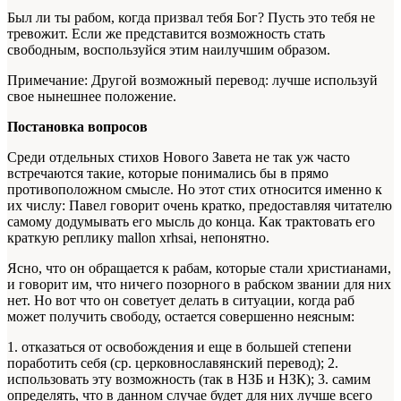
Был ли ты рабом, когда призвал тебя Бог? Пусть это тебя не
тревожит. Если же представится возможность стать
свободным, воспользуйся этим наилучшим образом.
Примечание: Другой возможный перевод: лучше используй
свое нынешнее положение.
Постановка вопросов
Среди отдельных стихов Нового Завета не так уж часто
встречаются такие, которые понимались бы в прямо
противоположном смысле. Но этот стих относится именно к
их числу: Павел говорит очень кратко, предоставляя читателю
самому додумывать его мысль до конца. Как трактовать его
краткую реплику
mallon xrhsai
, непонятно.
Ясно, что он обращается к рабам, которые стали христианами,
и говорит им, что ничего позорного в рабском звании для них
нет. Но вот что он советует делать в ситуации, когда раб
может получить свободу, остается совершенно неясным:
1. отказаться от освобождения и еще в большей степени
поработить себя (ср. церковнославянский перевод); 2.
использовать эту возможность (так в НЗБ и НЗК); 3. самим
определять, что в данном случае будет для них лучше всего