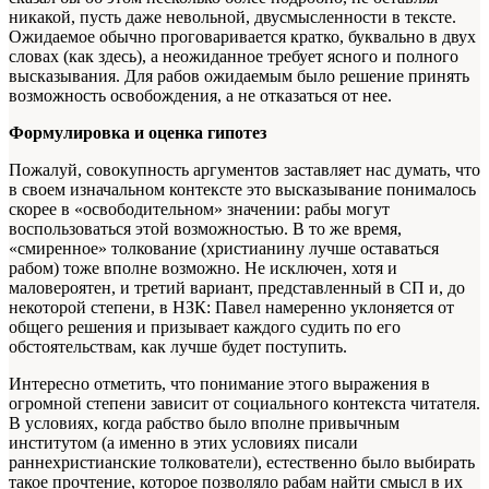
никакой, пусть даже невольной, двусмысленности в тексте.
Ожидаемое обычно проговаривается кратко, буквально в двух
словах (как здесь), а неожиданное требует ясного и полного
высказывания. Для рабов ожидаемым было решение принять
возможность освобождения, а не отказаться от нее.
Формулировка и оценка гипотез
Пожалуй, совокупность аргументов заставляет нас думать, что
в своем изначальном контексте это высказывание понималось
скорее в «освободительном» значении: рабы могут
воспользоваться этой возможностью. В то же время,
«смиренное» толкование (христианину лучше оставаться
рабом) тоже вполне возможно. Не исключен, хотя и
маловероятен, и третий вариант, представленный в СП и, до
некоторой степени, в НЗК: Павел намеренно уклоняется от
общего решения и призывает каждого судить по его
обстоятельствам, как лучше будет поступить.
Интересно отметить, что понимание этого выражения в
огромной степени зависит от социального контекста читателя.
В условиях, когда рабство было вполне привычным
институтом (а именно в этих условиях писали
раннехристианские толкователи), естественно было выбирать
такое прочтение, которое позволяло рабам найти смысл в их