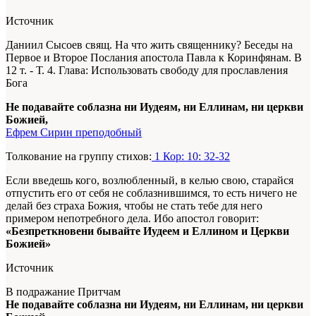
Источник
Даниил Сысоев свящ. На что жить священнику? Беседы на
Первое и Второе Послания апостола Павла к Коринфянам. В
12 т. - Т. 4. Глава: Использовать свободу для прославления
Бога
Не подавайте соблазна ни Иудеям, ни Еллинам, ни церкви
Божией,
Ефрем Сирин преподобный
Толкование на группу стихов:
1 Кор: 10: 32-32
Если введешь кого, возлюбленный, в келью свою, старайся
отпустить его от себя не соблазнившимся, то есть ничего не
делай без страха Божия, чтобы не стать тебе для него
примером непотребного дела. Ибо апостол говорит:
«Безпреткновени бывайте Иудеем и Еллином и Церкви
Божией»
Источник
В подражание Притчам
Не подавайте соблазна ни Иудеям, ни Еллинам, ни церкви