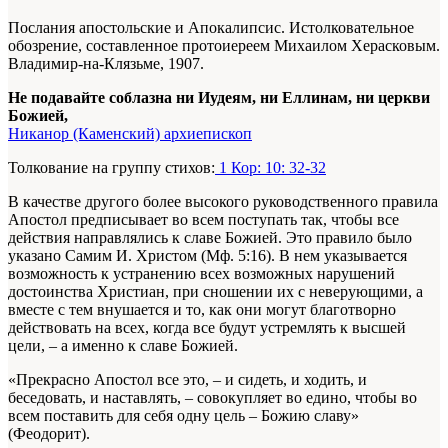
Послания апостольские и Апокалипсис. Истолковательное
обозрение, составленное протоиереем Михаилом Херасковым.
Владимир-на-Клязьме, 1907.
Не подавайте соблазна ни Иудеям, ни Еллинам, ни церкви
Божией,
Никанор (Каменский) архиепископ
Толкование на группу стихов:
1 Кор: 10: 32-32
В качестве другого более высокого руководственного правила
Апостол предписывает во всем поступать так, чтобы все
действия направлялись к славе Божией. Это правило было
указано Самим И. Христом (Мф. 5:16). В нем указывается
возможность к устранению всех возможных нарушений
достоинства Христиан, при сношении их с неверующими, а
вместе с тем внушается и то, как они могут благотворно
действовать на всех, когда все будут устремлять к высшей
цели, – а именно к славе Божией.
«Прекрасно Апостол все это, – и сидеть, и ходить, и
беседовать, и наставлять, – совокупляет во едино, чтобы во
всем поставить для себя одну цель – Божию славу»
(Феодорит).