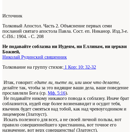
Источник
Толковый Апостол. Часть 2. Объяснение первых семи
посланий святаго апостола Павла. Сост. еп. Никанор. Изд.3-е.
С-Пб.: 1904. - С. 208
Не подавайте соблазна ни Иудеям, ни Еллинам, ни церкви
Божией,
Николай Рудинский священник
Толкование на группу стихов:
1 Кор: 10: 32-32
Итак, говорит:
едите ли, пьете ли, или иное что делаете
,
делайте так, чтобы за это видящие ваши дела, ваше поведение
прославляли Бога (ср.
Мф. 5:16
).
Не подавайте никому никакого повода к соблазну. Иначе брат
соблазнится, иудей еще более возненавидит и осудит тебя,
язычник будет смеяться над тобой, как над чревоугодником и
лицемером (Златоуст).
Искать полезного для всех, а не своей личной пользы, вот
правило совершеннейшего христианина, вот точное его
назначение, вот верх совершенства! (Златоуст).