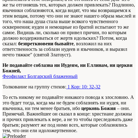
же ты отгоняешь тех, которых должен привлекать? Подлинно,
язычники соблазняются, когда видят, что мы возвращаемся к
этим вещам, потому что они не знают нашего образа мыслей и
того, что наша душа стала выше всякого чувственного
осквернения; иудеи и немощные из братий испытают то же
самое. Видишь ли, сколько он привел причин, по которым
должно воздерживаться от жертв идольских? Потом, когда
сказал:
безпреткновени бывайте
, возложил на них
ответственность за соблазн иудеев и язычников, и выразил
нечто тяжкое" (святой Златоуст).
Не подавайте соблазна ни Иудеям, ни Еллинам, ни церкви
Божией,
Феофилакт Болгарский блаженный
Толкование на группу стихов:
1 Кор: 10: 32-32
То есть никому не подавайте никакого повода к злословию. А
это будет тогда, когда мы не будем соблазнять ни иудея, ни
язычника, ни тем менее братьев, ибо
церковь Божия
– они.
Примечай. Важнейшее он сказал в конце: христиане должны
и прочих привлекать к вере, а не то чтобы преследовать даже
братьев; разумеет же под ними всех, которые соблазнялись
тем, что они ели идоложертвенное.