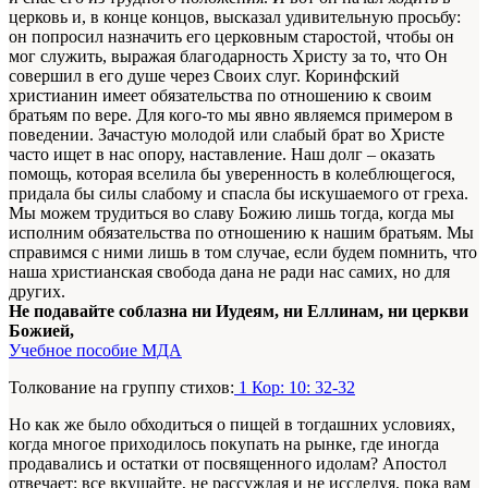
церковь и, в конце концов, высказал удивительную просьбу:
он попросил назначить его церковным старостой, чтобы он
мог служить, выражая благодарность Христу за то, что Он
совершил в его душе через Своих слуг. Коринфский
христианин имеет обязательства по отношению к своим
братьям по вере. Для кого-то мы явно являемся примером в
поведении. Зачастую молодой или слабый брат во Христе
часто ищет в нас опору, наставление. Наш долг – оказать
помощь, которая вселила бы уверенность в колеблющегося,
придала бы силы слабому и спасла бы искушаемого от греха.
Мы можем трудиться во славу Божию лишь тогда, когда мы
исполним обязательства по отношению к нашим братьям. Мы
справимся с ними лишь в том случае, если будем помнить, что
наша христианская свобода дана не ради нас самих, но для
других.
Не подавайте соблазна ни Иудеям, ни Еллинам, ни церкви
Божией,
Учебное пособие МДА
Толкование на группу стихов:
1 Кор: 10: 32-32
Но как же было обходиться о пищей в тогдашних условиях,
когда многое приходилось покупать на рынке, где иногда
продавались и остатки от посвященного идолам? Апостол
отвечает: все вкушайте, не рассуждая и не исследуя, пока вам