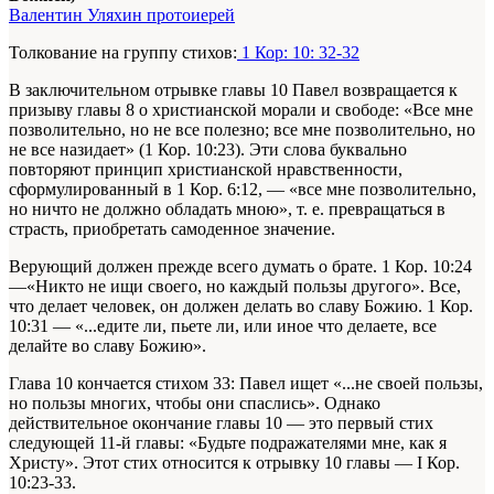
Валентин Уляхин протоиерей
Толкование на группу стихов:
1 Кор: 10: 32-32
В заключительном отрывке главы 10 Павел возвращается к
призыву главы 8 о христианской морали и свободе: «Все мне
позволительно, но не все полезно; все мне позволительно, но
не все назидает» (1 Кор. 10:23). Эти слова буквально
повторяют принцип христианской нравственности,
сформулированный в 1 Кор. 6:12, — «все мне позволительно,
но ничто не должно обладать мною», т. е. превращаться в
страсть, приобретать самоденное значение.
Верующий должен прежде всего думать о брате. 1 Кор. 10:24
—«Никто не ищи своего, но каждый пользы другого». Все,
что делает человек, он должен делать во славу Божию. 1 Кор.
10:31 — «...едите ли, пьете ли, или иное что делаете, все
делайте во славу Божию».
Глава 10 кончается стихом 33: Павел ищет «...не своей пользы,
но пользы многих, чтобы они спаслись». Однако
действительное окончание главы 10 — это первый стих
следующей 11-й главы: «Будьте подражателями мне, как я
Христу». Этот стих относится к отрывку 10 главы — I Кор.
10:23-33.