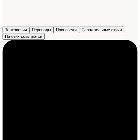
Толкования
Переводы
Проповеди
Параллельные стихи
На стих ссылаются