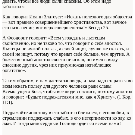
делать, чтобы все люди были спасены. Об этом надо
заботиться.
Как говорит Иоанн Златоуст: «Искать полезного для общества
— вот правило совершеннейшего христианства, вот вечное
его назначение, вот верх совершенства!»
Беседа 25
.
А Феодорит говорит: «Всем угождать и льстецам
свойственно, но не таково то, что говорит о себе апостол.
Льстецы не чужой пользы, а своей ищут, лучше же сказать, и
своей не ищут, потому что вредят себе больше, чем другие. А
божественный апостол своего не искал, но имел в виду
спасение других, чрез них приумножая негиблющее
богатство».
Таким образом, и нам дается заповедь, и нам надо стараться во
всем искать пользу для другого человека ради славы
Всемогущего Бога, чтобы все люди спаслись, поэтому апостол
и говорит: «Будьте подражателями мне, как я Христу». (1 Кор.
11:1).
Подражайте апостолу в его заботе о ближнем, в его любви, в
стремлении поддержать слабых, в его нетерпимости ко злу, ко
лжи. И тогда милосердный Господь будет со всеми нами!