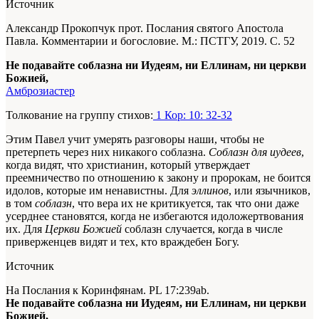
Источник
Александр Прокопчук прот. Послания святого Апостола
Павла. Комментарии и богословие. М.: ПСТГУ, 2019. С. 52
Не подавайте соблазна ни Иудеям, ни Еллинам, ни церкви
Божией,
Амброзиастер
Толкование на группу стихов:
1 Кор: 10: 32-32
Этим Павел учит умерять разговоры наши, чтобы не
претерпеть через них никакого соблазна.
Соблазн для иудеев
,
когда видят, что христианин, который утверждает
преемничество по отношению к закону и пророкам, не боится
идолов, которые им ненавистны. Для
эллинов
, или язычников,
в том
соблазн
, что вера их не критикуется, так что они даже
усерднее становятся, когда не избегаются идоложертвования
их. Для
Церкви Божией
соблазн случается, когда в числе
приверженцев видят и тех, кто враждебен Богу.
Источник
На Послания к Коринфянам. PL 17:239ab.
Не подавайте соблазна ни Иудеям, ни Еллинам, ни церкви
Божией,