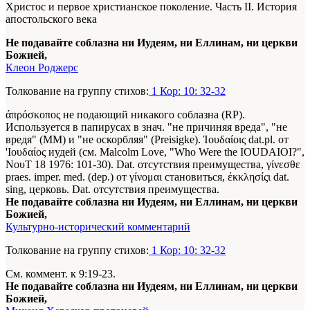
Христос и первое христианское поколение. Часть II. История
апостольского века
Не подавайте соблазна ни Иудеям, ни Еллинам, ни церкви
Божией,
Клеон Роджерс
Толкование на группу стихов:
1 Кор: 10: 32-32
άπρόσκοπος не подающий никакого соблазна (RP).
Используется в папирусах в знач. "не причиняя вреда", "не
вредя" (ММ) и "не оскорбляя" (Preisigke). Ίουδαίοις dat.pl. от
'Ιουδαίος иудей (см. Malcolm Love, "Who Were the IOUDAIOI?",
ΝουΤ 18
1976
: 101-30). Dat. отсутствия преимущества, γίνεσθε
praes. imper. med. (dep.) от γίνομαι становиться, έκκλησίςι dat.
sing, церковь. Dat. отсутствия преимущества.
Не подавайте соблазна ни Иудеям, ни Еллинам, ни церкви
Божией,
Культурно-исторический комментарий
Толкование на группу стихов:
1 Кор: 10: 32-32
См. коммент. к 9:19-23.
Не подавайте соблазна ни Иудеям, ни Еллинам, ни церкви
Божией,