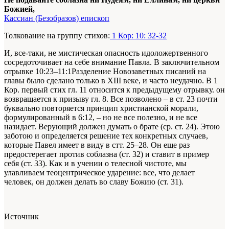
Божией,
Кассиан (Безобразов) епископ
Толкование на группу стихов:
1 Кор: 10: 32-32
И, все-таки, не мистическая опасность идоложертвенного
сосредоточивает на себе внимание Павла. В заключительном
отрывке 10:23–11:1
Разделение Новозаветных писаний на
главы было сделано только в XIII веке, и часто неудачно. В 1
Кор. первый стих гл. 11 относится к предыдущему отрывку.
он
возвращается к призыву гл. 8. Все позволено – в ст. 23 почти
буквально повторяется принцип христианской морали,
формулированный в 6:12, – но не все полезно, и не все
назидает. Верующий должен думать о брате (ср. ст. 24). Этою
заботою и определяется решение тех конкретных случаев,
которые Павел имеет в виду в стт. 25–28. Он еще раз
предостерегает против соблазна (ст. 32) и ставит в пример
себя (ст. 33). Как и в учении о телесной чистоте, мы
улавливаем теоцентрическое ударение: все, что делает
человек, он должен делать во славу Божию (ст. 31).
Источник