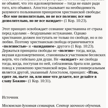
не объявят, что это идоложертвенное – тогда не ешьте ради
того, кто объявил. Апостол указывает на необходимость
разумного пользования принципом христианской свободы:
«
Все мне позволительно, но не все полезно; все мне
дозволительно, но не все назидает
» (1 Кор. 10:23).
Этот принцип освобождает сознание христианина от страха
перед идолами – бездушными истуканами. Однако
христианин должен поступать не только по свободе, но и по
любви. Поэтому христианская свобода ограничивается
«
полезностью
» и «
назиданием
» другого (1 Кор. 10:23).
Держаться принципа свободы не «
полезно
» тогда, когда,
вкушая идоложертвенное, становишься участником бесовских
жертв, что гибельно для души. Не «
назидает
» же свобода
тогда, когда, поступая по ней, соблазняешь брата или даешь
повод к унижению христианской веры. Более универсальным
является другой, указанный Апостолом, принцип: «
Итак,
едите ли, пьете ли, или иное что делаете, все делайте в
славу Божию
» (1 Кор. 10:31).
Источник
Московская духовная семинария. Сектор заочного обучения.