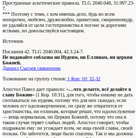
Пространные аскетические правила. TLG 2040.048, 31.997.23-
7.
*** Поэтому с теми, с кем имеешь дело, будь во всем
непорочен, любезен, дружелюбен, приветлив, смиренномудр,
не удаляйся от цели гостеприимства в погоне за дорогими
яствами, но довольствуйся настоящим.
Источник
Послания 42. TLG 2040.004, 42.3.24-7.
Не подавайте соблазна ни Иудеям, ни Еллинам, ни церкви
Божией,
Даниил Сысоев священник
Толкование на группу стихов:
1 Кор: 10: 32-32
Апостол Павел дает правило: «
…что делаете, всё делайте в
славу Божию
» (1 Кор. 10:31), для того, чтобы никому не дать
спотыкаться: ни иудеям, потому что для них скандал, если
человек ест идоложертвенное, он сразу же отвратится от
христианства, ни еллинам, которые решат, что идолослужение
— вещь нормальная, ни Церкви Божией, потому что она в
таком случае теряет слабых людей. Апостол говорит, чтобы
подражали ему: он угождает всем, не ища своей славы, своей
пользы. Он заботится, люди были спасены. Так и мы должны