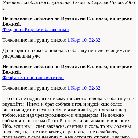
Учебное пособие для студентов 4 класса. Сергиев Посад. 2006
г.
Не подавайте соблазна ни Иудеям, ни Еллинам, ни церкви
Божией,
Феодорит Кирский блаженный
Толкование на группу стихов:
1 Кор: 10: 32-32
Да не будет никакого повода к соблазну ни неверующим, ни
уверовавшим уже.
Не подавайте соблазна ни Иудеям, ни Еллинам, ни церкви
Божией,
Феофан Затворник святитель
Толкование на группу стихов:
1 Кор: 10: 32-32
"То есть не подавайте никому никакого повода к соблазну (не
вкушайте). Иначе и брат соблазнится, и иудей еще более
возненавидит и осудит тебя, и язычник будет смеяться над
тобою, как над чревоугодником и лицемером. Не должно
соблазнять не только братий, но, если возможно, и внешних.
Ибо, если мы – свет, закваска, светила и соль, то мы должны
просвещать, а не помрачать, скреплять, а не ослаблять,
привлекать к себе неверных, а не отгонять от себя. Для чего