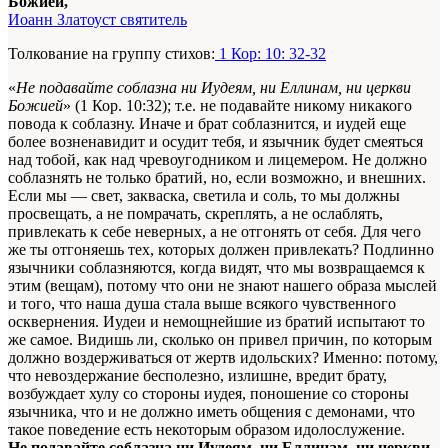
Божией,
Иоанн Златоуст святитель
Толкование на группу стихов:
1 Кор: 10: 32-32
«
Не подавайте соблазна ни Иудеям, ни Еллинам, ни церкви
Божией
» (1 Кор. 10:32); т.е. не подавайте никому никакого
повода к соблазну. Иначе и брат соблазнится, и иудей еще
более возненавидит и осудит тебя, и язычник будет смеяться
над тобой, как над чревоугодником и лицемером. Не должно
соблазнять не только братий, но, если возможно, и внешних.
Если мы — свет, закваска, светила и соль, то мы должны
просвещать, а не помрачать, скреплять, а не ослаблять,
привлекать к себе неверных, а не отгонять от себя. Для чего
же ты отгоняешь тех, которых должен привлекать? Подлинно
язычники соблазняются, когда видят, что мы возвращаемся к
этим (вещам), потому что они не знают нашего образа мыслей
и того, что наша душа стала выше всякого чувственного
осквернения. Иудеи и немощнейшие из братий испытают то
же самое. Видишь ли, сколько он привел причин, по которым
должно воздерживаться от жертв идольских? Именно: потому,
что невоздержание бесполезно, излишне, вредит брату,
возбуждает хулу со стороны иудея, поношение со стороны
язычника, что и не должно иметь общения с демонами, что
такое поведение есть некоторым образом идолослужение.
Не подавайте соблазна ни Иудеям, ни Еллинам, ни церкви