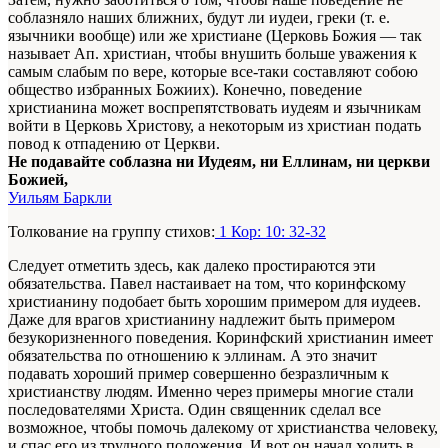
соблазняло наших ближних, будут ли иудеи, греки (т. е.
язычники вообще) или же христиане (Церковь Божия — так
называет Ап. христиан, чтобы внушить больше уважения к
самым слабым по вере, которые все-таки составляют собою
общество избранных Божиих). Конечно, поведение
христианина может воспрепятствовать иудеям и язычникам
войти в Церковь Христову, а некоторым из христиан подать
повод к отпадению от Церкви.
Не подавайте соблазна ни Иудеям, ни Еллинам, ни церкви
Божией,
Уильям Баркли
Толкование на группу стихов:
1 Кор: 10: 32-32
Следует отметить здесь, как далеко простираются эти
обязательства. Павел настаивает на том, что коринфскому
христианину подобает быть хорошим примером для иудеев.
Даже для врагов христианину надлежит быть примером
безукоризненного поведения. Коринфский христианин имеет
обязательства по отношению к эллинам. А это значит
подавать хороший пример совершенно безразличным к
христианству людям. Именно через примеры многие стали
последователями Христа. Один священник сделал все
возможное, чтобы помочь далекому от христианства человеку,
и спас его из трудного положения. И вот он начал ходить в