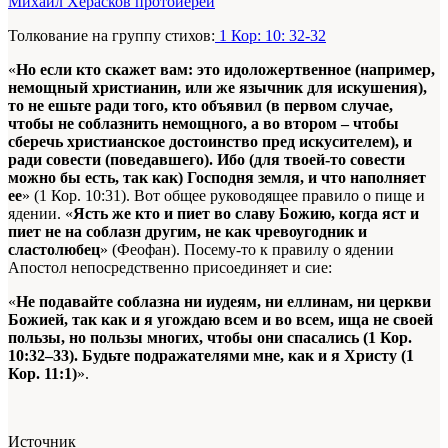
Михаил Херасков протоиерей
Толкование на группу стихов:
1 Кор: 10: 32-32
«
Но если кто скажет вам: это идоложертвенное (например,
немощный христианин, или же язычник для искушения),
то не ешьте ради того, кто объявил (в первом случае,
чтобы не соблазнить немощного, а во втором – чтобы
сберечь христианское достоинство пред искусителем), и
ради совести (поведавшего). Ибо (для твоей-то совести
можно бы есть, так как) Господня земля, и что наполняет
ее
» (1 Кор. 10:31). Вот общее руководящее правило о пище и
ядении. «
Ясть же кто и пиет во славу Божию, когда яст и
пиет не на соблазн другим, не как чревоугодник и
сластолюбец
» (Феофан). Посему-то к правилу о ядении
Апостол непосредственно присоединяет и сие:
«
Не подавайте соблазна ни иудеям, ни еллинам, ни церкви
Божией, так как и я угождаю всем и во всем, ища не своей
пользы, но пользы многих, чтобы они спасались (1 Кор.
10:32–33). Будьте подражателями мне, как и я Христу (1
Кор. 11:1)
».
Источник