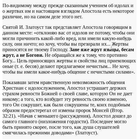
По-видимому между прежде сказанным учением об идолах и
о жертвах им и настоящим взглядом Апостола есть некоторое
различие, но на самом деле этого нет.
Святой И. Златоуст так представляет Апостола говорящим в
данном месте: «отклоняю вас от идолов не потому, чтобы они
могли причинить какой-либо вред, или имели какую-нибудь
силу, они ничто; но хочу, чтобы вы презирали их... Жертвы
приносятся не твоему Господу.
Зане яже жрут язы́цы, бесам
жрут, а не Богови.
Не обращайся же к тому, что противно
Богу... Цель приносящих жертвы и свойства лиц приемлющих
оные (т. е. бесов) делают предлагаемое нечистым... Не хочу,
чтобы вы имели какое-нибудь общение с нечистыми силами».
Показавши затем нравственную невозможность общения
Христиан с идолослужением, Апостол устрашает дерзких
страхом ревности Божией о своей славе, которую Он не дает
никому; а того, кто возбудит эту ревность своею изменою,
того Он сокрушит, как были сокрушены те, коих подобным
образом предостерегал от измены пророк Моисей (Втор.
32:21). «Начав с меньшего (рассуждения), Апостол дошел до
самого главного (низложения гордости). Последнее могло
быть принято скорее, после того, как душа слушателей
смягчилась прежними доводами» (Златоуст).