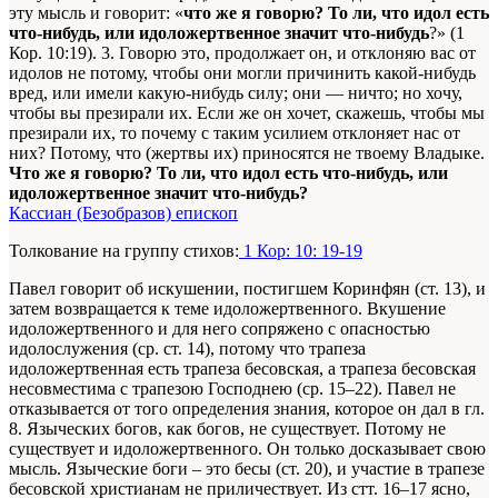
эту мысль и говорит: «
что же я говорю? То ли, что идол есть
что-нибудь, или идоложертвенное значит что-нибудь
?» (1
Кор. 10:19). 3. Говорю это, продолжает он, и отклоняю вас от
идолов не потому, чтобы они могли причинить какой-нибудь
вред, или имели какую-нибудь силу; они — ничто; но хочу,
чтобы вы презирали их. Если же он хочет, скажешь, чтобы мы
презирали их, то почему с таким усилием отклоняет нас от
них? Потому, что (жертвы их) приносятся не твоему Владыке.
Что же я говорю? То ли, что идол есть что-нибудь, или
идоложертвенное значит что-нибудь?
Кассиан (Безобразов) епископ
Толкование на группу стихов:
1 Кор: 10: 19-19
Павел говорит об искушении, постигшем Коринфян (ст. 13), и
затем возвращается к теме идоложертвенного. Вкушение
идоложертвенного и для него сопряжено с опасностью
идолослужения (ср. ст. 14), потому что трапеза
идоложертвенная есть трапеза бесовская, а трапеза бесовская
несовместима с трапезою Господнею (ср. 15–22). Павел не
отказывается от того определения знания, которое он дал в гл.
8. Языческих богов, как богов, не существует. Потому не
существует и идоложертвенного. Он только досказывает свою
мысль. Языческие боги – это бесы (ст. 20), и участие в трапезе
бесовской христианам не приличествует. Из стт. 16–17 ясно,