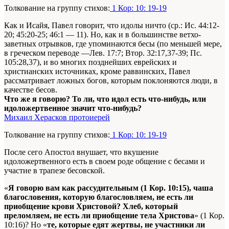
Толкование на группу стихов:
1 Кор: 10: 19-19
Как и Исайя, Павел говорит, что идолы ничто (ср.: Ис. 44:12-
20; 45:20-25; 46:1 — 11). Но, как и в большинстве ветхо-
заветных отрывков, где упоминаются бесы (по меньшей мере,
в греческом переводе —Лев. 17:7; Втор. 32:17,37-39; Пс.
105:28,37), и во многих позднейших еврейских и
христианских источниках, кроме раввинских, Павел
рассматривает ложных богов, которым поклоняются люди, в
качестве бесов.
Что же я говорю? То ли, что идол есть что-нибудь, или
идоложертвенное значит что-нибудь?
Михаил Херасков протоиерей
Толкование на группу стихов:
1 Кор: 10: 19-19
После сего Апостол внушает, что вкушение
идоложертвенного есть в своем роде общение с бесами и
участие в трапезе бесовской.
«
Я говорю вам как рассудительным (1 Кор. 10:15), чаша
благословения, которую благословляем, не есть ли
приобщение крови Христовой? Хлеб, который
преломляем, не есть ли приобщение тела Христова
» (1 Кор.
10:16)? Но «
те, которые едят жертвы, не участники ли