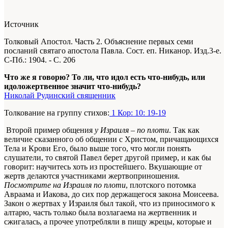
Источник
Толковый Апостол. Часть 2. Объяснение первых семи
посланий святаго апостола Павла. Сост. еп. Никанор. Изд.3-е.
С-Пб.: 1904. - С. 206
Что же я говорю? То ли, что идол есть что-нибудь, или
идоложертвенное значит что-нибудь?
Николай Рудинский священник
Толкование на группу стихов:
1 Кор: 10: 19-19
Второй пример общения
у Израиля – по плоти
. Так как
величие сказанного об общении с Христом, причащающихся
Тела и Крови Его, было выше того, что могли понять
слушатели, то святой Павел берет другой пример, и как бы
говорит: научитесь хоть из простейшего. Вкушающие от
жертв делаются участниками жертвоприношения.
Посмотрите на Израиля по плоти
, плотского потомка
Авраама и Иакова, до сих пор держащегося закона Моисеева.
Закон о жертвах у Израиля был такой, что из приносимого к
алтарю, часть только была возлагаема на жертвенник и
сжигалась, а прочее употребляли в пищу жрецы, которые и