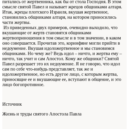
питались от жертвенника, как бы от стола Господня. В этом
смысле святой Павел и называет жрецов общниками алтаря.
Итак, жрецы плотского Израиля, вкушая жертвенное,
становились общниками алтаря, на котором приносились
части жертвы.
Из приведенных двух примеров, очевидно выходило, что
вкушающие от жертв становятся общниками
жертвоприношения в том смысле и в том значении, в каком
оно совершается. Прочитав это, коринфяне могли прийти в
недоумение. Вкушая идоложертвенное и мы становимся
общниками. Но чему же? Ведь идол – ничто, и жертва ему –
ничто, так учит и сам Апостол. Кому же общники? Святой
Павел разрешает это их недоумение. Я не говорю, что идол
сам по себе что-нибудь представляет, так же и
идоложертвенное, но есть другое лицо, с которым жертва,
приносящие ее и вкушающие ее, вступают в общение, и это
лицо богопротивное.
Источник
Жизнь и труды святого Апостола Павла