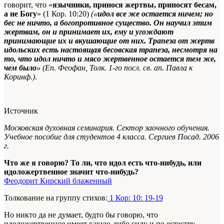
говорит, что «
язычники, принося жертвы, приносят бесам,
а не Богу
» (1 Кор. 10:20)
(«
идол все же остается ничем; но
бес не ничто, а богопротивное существо. Он научил этим
жертвам, он и принимает их, ему и угождают
принимающие их и вкушающие от них. Трапеза от жертв
идольских есть настоящая бесовская трапеза, несмотря на
то, что идол ничто и мясо жертвенное остается тем же,
чем было
» (Еп. Феофан, Толк. 1-го посл. св. ап. Павла к
Коринф.)
.
Источник
Московская духовная семинария. Сектор заочного обучения.
Учебное пособие для студентов 4 класса. Сергиев Посад. 2006
г.
Что же я говорю? То ли, что идол есть что-нибудь, или
идоложертвенное значит что-нибудь?
Феодорит Кирский блаженный
Толкование на группу стихов:
1 Кор: 10: 19-19
Но никто да не думает, будто бы говорю, что
идоложертвенное имеет какую-либо силу и по естеству