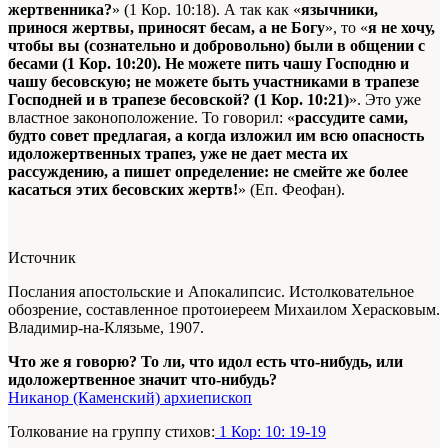
жертвенника?
» (1 Кор. 10:18). А так как «
язычники,
принося жертвы, приносят бесам, а не Богу
», то «
я не хочу,
чтобы вы (сознательно и добровольно) были в общении с
бесами (1 Кор. 10:20). Не можете пить чашу Господню и
чашу бесовскую; не можете быть участниками в трапезе
Господней и в трапезе бесовской? (1 Кор. 10:21)
». Это уже
властное законоположение. То говорил: «
рассудите сами,
будто совет предлагая, а когда изложил им всю опасность
идоложертвенных трапез, уже не дает места их
рассуждению, а пишет определение: не смейте же более
касаться этих бесовских жертв!
» (Еп. Феофан).
Источник
Послания апостольские и Апокалипсис. Истолковательное
обозрение, составленное протоиереем Михаилом Херасковым.
Владимир-на-Клязьме, 1907.
Что же я говорю? То ли, что идол есть что-нибудь, или
идоложертвенное значит что-нибудь?
Никанор (Каменский) архиепископ
Толкование на группу стихов:
1 Кор: 10: 19-19