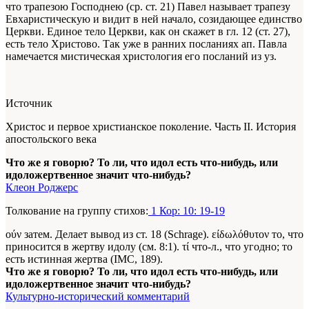
что трапезою Господнею (ср. ст. 21) Павел называет трапезу
Евхаристическую и видит в ней начало, созидающее единство
Церкви. Единое тело Церкви, как он скажет в гл. 12 (ст. 27),
есть тело Христово. Так уже в ранних посланиях ап. Павла
намечается мистическая христология его посланий из уз.
Источник
Христос и первое христианское поколение. Часть II. История
апостольского века
Что же я говорю? То ли, что идол есть что-нибудь, или
идоложертвенное значит что-нибудь?
Клеон Роджерс
Толкование на группу стихов:
1 Кор: 10: 19-19
ούν затем. Делает вывод из ст. 18 (Schrage). είδωλόθυτον то, что
приносится в жертву идолу (см. 8:1). τί что-л., что угодно; то
есть истинная жертва (IMC, 189).
Что же я говорю? То ли, что идол есть что-нибудь, или
идоложертвенное значит что-нибудь?
Культурно-исторический комментарий