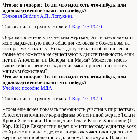
Что же я говорю? То ли, что идол есть что-нибудь, или
идоложертвенное значит что-нибудь?
Толковая Библия А.П. Лопухина
Толкование на группу стихов:
1 Кор: 10: 19-19
Обращаясь теперь к языческим жертвам, Ап. и здесь находит
ясно выраженную идею общения человека с божеством, на
этот раз уже ложным. Но как допустить это общение, если
самые эти божества не существуют в действительности, если
нет ни Аполлона, ни Венеры, ни Марса? Может ли иметь
какое либо значение и вкушение мяса, принесенного этим
мнимым божествам?
Что же я говорю? То ли, что идол есть что-нибудь, или
идоложертвенное значит что-нибудь?
Учебное пособие МДА
Толкование на группу стихов:
1 Кор: 10: 19-19
Чтобы еще яснее показать греховность участия в пиршествах,
Апостол напоминает коринфянам об истинной жертве Тела и
Крови Христовой. Приобщение Тела и Крови Христовой (1
Кор. 10:16) в Евхаристии ведет к мистическому единству всех
со Христом и друг с другом, тогда как участники идольских
жертв входят в общение с диаволом. Поэтому ап. Павел и