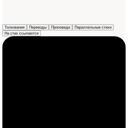
Толкования
Переводы
Проповеди
Параллельные стихи
На стих ссылаются