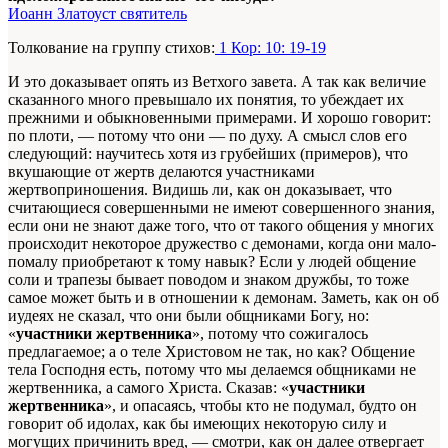
Иоанн Златоуст святитель
Толкование на группу стихов:
1 Кор: 10: 19-19
И это доказывает опять из Ветхого завета. А так как величие
сказанного много превышало их понятия, то убеждает их
прежними и обыкновенными примерами. И хорошо говорит:
по плоти, — потому что они — по духу. А смысл слов его
следующий: научитесь хотя из грубейших (примеров), что
вкушающие от жертв делаются участниками
жертвоприношения. Видишь ли, как он доказывает, что
считающиеся совершенными не имеют совершенного знания,
если они не знают даже того, что от такого общения у многих
происходит некоторое дружество с демонами, когда они мало-
помалу приобретают к тому навык? Если у людей общение
соли и трапезы бывает поводом и знаком дружбы, то тоже
самое может быть и в отношении к демонам. Заметь, как он об
иудеях не сказал, что они были общниками Богу, но:
«
участники жертвенника
», потому что сожигалось
предлагаемое; а о теле Христовом не так, но как? Общение
тела Господня есть, потому что мы делаемся общниками не
жертвенника, а самого Христа. Сказав: «
участники
жертвенника
», и опасаясь, чтобы кто не подумал, будто он
говорит об идолах, как бы имеющих некоторую силу и
могущих причинить вред, — смотри, как он далее отвергает