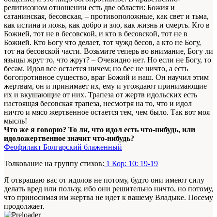
религиозном отношении есть две области: Божия и
сатанинская, бесовская, – противоположные, как свет и тьма,
как истина и ложь, как добро и зло, как жизнь и смерть. Кто в
Божией, тот не в бесовской, и кто в бесовской, тот не в
Божией. Кто Богу что делает, тот чужд бесов, а кто не Богу,
тот на бесовской части. Возьмите теперь во внимание, Богу ли
языцы жрут то, что жрут? – Очевидно нет. Но если не Богу, то
бесам. Идол все остается ничем; но бес не ничто, а есть
богопротивное существо, враг Божий и наш. Он научил этим
жертвам, он и принимает их, ему и угождают принимающие
их и вкушающие от них. Трапеза от жертв идольских есть
настоящая бесовская трапеза, несмотря на то, что и идол
ничто и мясо жертвенное остается тем, чем было. Так вот моя
мысль!
Что же я говорю? То ли, что идол есть что-нибудь, или
идоложертвенное значит что-нибудь?
Феофилакт Болгарский блаженный
Толкование на группу стихов:
1 Кор: 10: 19-19
Я отвращаю вас от идолов не потому, будто они имеют силу
делать вред или пользу, ибо они решительно ничто, но потому,
что приносимая им жертва не идет к вашему Владыке. Посему
продолжает.