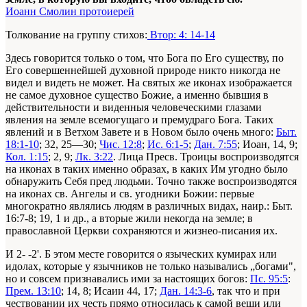
Иоанн Смолин протоиерей
Толкование на группу стихов:
Втор: 4: 14-14
Здесь говорится только о том, что Бога по Его существу, по
Его совершеннейшей духовной природе никто никогда не
видел и видеть не может. На святых же иконах изображается
не самое духовное существо Божие, а именно бывшия в
действительности и виденныя человеческими глазами
явления на земле всемогущаго и премудраго Бога. Таких
явлений и в Ветхом Завете и в Новом было очень много:
Быт.
18:1-10
; 32, 25—30;
Чис. 12:8
;
Ис. 6:1-5
;
Дан. 7:55
; Иоан, 14, 9;
Кол. 1:15
; 2, 9;
Лк. 3:22
. Лица Пресв. Троицы воспроизводятся
на иконах в таких именно образах, в каких Им угодно было
обнаружить Себя пред людьми. Точно также воспроизводятся
на иконах св. Ангелы и св. угодники Божии: первые
многократно являлись людям в различных видах, наир.: Быт.
16:7-8; 19, 1 и др., а вторые жили некогда на земле; в
православной Церкви сохраняются и жизнео-писания их.
И 2- -2'. Б этом месте говорится о языческих кумирах или
идолах, которые у язычников не только назывались „богами",
но и совсем признавались ими за настоящих богов:
Пс. 95:5
:
Прем. 13:10
; 14, 8; Исаии 44, 17;
Дан. 14:3-6
, так что и при
чествовании их честь прямо относилась к самой вещи или