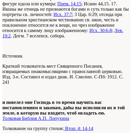
фигуре идола или кумира:
Прем. 14:15
; Исаии 44,15. 17.
Иконы же отнюдь не признаются богами и суть только как бы
портреты св. личностей:
Исх. 37:7
; 3 Цар. 6:29; отсюда при
правильном христианском чествовании св. икон, честь и
поклонение относится не к вещи, но чрез изображение
относится к самому лицу изображенному:
Исх. 30:6-8
;
Лев.
10:2
. Догм. 7 вселенск. собора.
Источник
Краткий толкователь мест Священного Писания,
извращаемых инакомыслящими с православной церковью.
Изд. 3-е. Составил и издал диак. И. Смолин. С-Пб: 1912. С.
241
и повелел мне Господь в то время научить вас
постановлениям и законам, дабы вы исполняли их в той
земле, в которую вы входите, чтоб овладеть ею.
Толковая Библия А.П. Лопухина
Толкование на группу стихов:
Втор: 4: 14-14