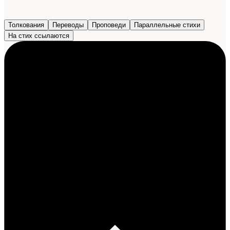
Толкования
Переводы
Проповеди
Параллельные стихи
На стих ссылаются