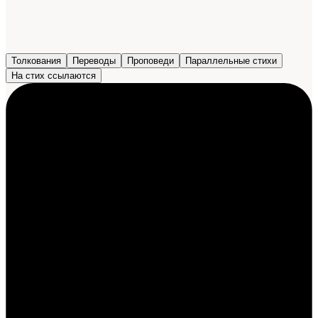
Толкования
Переводы
Проповеди
Параллельные стихи
На стих ссылаются