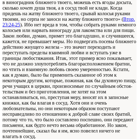
в виноградник ближнего твоего, можешь есть ягоды досыта,
сколько
хочет
душа твоя, а в сосуд твой не клади. Когда
придешь на жатву ближнего твоего, срывай колосья руками
твоими, но серпа не заноси на жатву ближнего твоего» (
Втор.
23:24-25
). Ибо нет вреда в том, чтобы собрать руками немного
колосьев или нарвать винограду для лакомства или для пищи.
Закон любви, думаю, примет это благодушно, и случившееся,
кажется, не превышает меры. Но подвергать посевы ближнего
действию жнущего железа – это значит переходить и
переступать пределы взаимной любви и вступать уже в
границы любостяжания. Итак, этот пример ясно показывает,
что не должно злоупотреблять благорасположением братии,
но чтить и взаимную любовь своею умеренностью. Кстати,
как я думаю, было бы применить сказанное об этом к
некоторым другим, которые, пожиная, как бы духовную пищу,
речи учащих в церкви, произносимые по случайным обстоя-
тельствам и без приготовления, не хотят на этом
останавливаться, но, преступая меру, вносят их в записные
книжки, как бы влагая в сосуд. Хотя они и очень
любознательны, но они некоторым образом поступают
несправедливо по отношению к доброй славе своих братий,
потому что то, что было составлено поспешно, они передают
письмени, как будто нечто весьма обработанное. Но закон,
почтеннейшие, сказал бы я им, ясно повелел ничего не
влагать в сосуд.