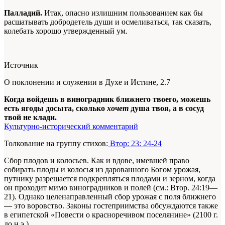
Палладий.
Итак, опасно излишним пользованием как бы
расшатывать добродетель души и осмеливаться, так сказать,
колебать хорошо утвержденный ум.
Источник
О поклонении и служении в Духе и Истине, 2.7
Когда войдешь в виноградник ближнего твоего, можешь
есть ягоды досыта, сколько
хочет
душа твоя, а в сосуд
твой не клади.
Культурно-исторический комментарий
Толкование на группу стихов:
Втор: 23: 24-24
Сбор плодов и колосьев. Как и вдове, имевшей право
собирать плоды и колосья из дарованного Богом урожая,
путнику разрешается подкрепляться плодами и зерном, когда
он проходит мимо виноградников и полей (см.: Втор. 24:19—
21). Однако целенаправленный сбор урожая с поля ближнего
— это воровство. Законы гостеприимства обсуждаются также
в египетской «Повести о красноречивом поселянине» (2100 г.
до н.э.).