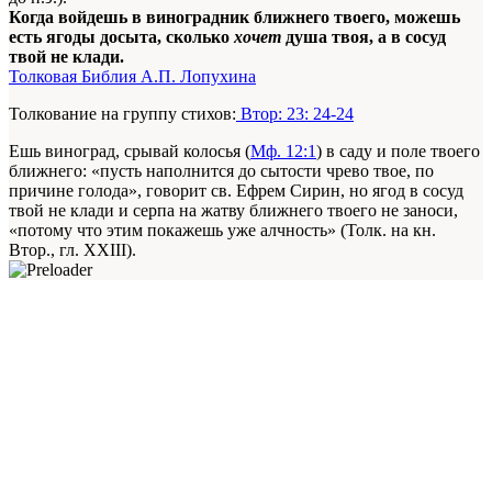
Когда войдешь в виноградник ближнего твоего, можешь
есть ягоды досыта, сколько
хочет
душа твоя, а в сосуд
твой не клади.
Толковая Библия А.П. Лопухина
Толкование на группу стихов:
Втор: 23: 24-24
Ешь виноград, срывай колосья (
Мф. 12:1
) в саду и поле твоего
ближнего: «пусть наполнится до сытости чрево твое, по
причине голода», говорит св. Ефрем Сирин, но ягод в сосуд
твой не клади и серпа на жатву ближнего твоего не заноси,
«потому что этим покажешь уже алчность» (Толк. на кн.
Втор., гл. XXIII).