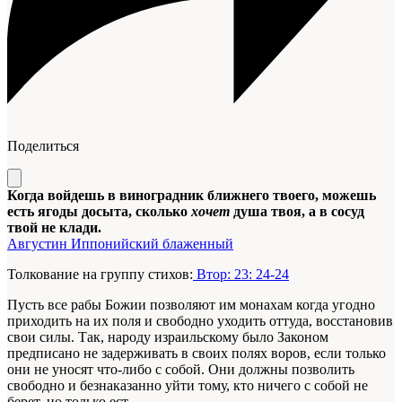
Поделиться
Когда войдешь в виноградник ближнего твоего, можешь
есть ягоды досыта, сколько
хочет
душа твоя, а в сосуд
твой не клади.
Августин Иппонийский блаженный
Толкование на группу стихов:
Втор: 23: 24-24
Пусть все рабы Божии позволяют им
монахам
когда угодно
приходить на их поля и свободно уходить оттуда, восстановив
свои силы. Так, народу израильскому было Законом
предписано не задерживать в своих полях воров, если только
они не уносят что-либо с собой. Они должны позволить
свободно и безнаказанно уйти тому, кто ничего с собой не
берет, но только ест.