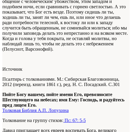
общение с человеческим' убожеством, этим западом и
подобием ночи, если сравнивать с горнею светлостью. А это
показывает, что Бог есть везде. Поэтому сидишь ли ты,
ходишь ли ты, занят ли чем, ешь ли, или иное что делаешь
ради потребности телесной, к востоку ли или к западу
случится быть обращенным, не сомневайся молиться; ибо мы
получили заповедь делать это непрестанно и на всяком месте.
Когда и голова у тебя покрыта, не оставляй молитвы, но
наблюдай лишь то, чтобы не делать это с небрежением
(Пелусиот, Варсонофий).
Источник
Псалтирь с толкованиями. М.: Сибирская Благозвонница,
2012 (переизд. книги 1861 г.), ред. Н. С. Посадский. С.301
Пойте Богу нашему, пойте имени Его, превозносите
Шествующего на небесах; имя Ему: Господь, и радуйтесь
пред лицем Его.
Толковая Библия А.П. Лопухина
Толкование на группу стихов:
Пс: 67: 5-5
Давид приглашает всех евреев воспевать Бога, великого