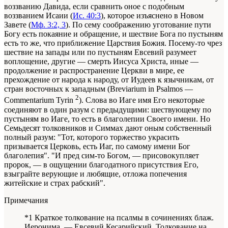
воззванию Давида, если сравнить оное с подобным
воззванием Исаии (
Ис. 40:3
), которое изъяснено в Новом
Завете (
Мф. 3:2, 3
). По сему соображению уготование пути
Богу есть покаяние и обращение, и шествие Бога по пустыням
есть то же, что приближение Царствия Божия. Посему-то чрез
шествие на запады или по пустыням Евсевий разумеет
воплощение, другие — смерть Иисуса Христа, иные —
продолжение и распространение Церкви в мире, ее
прехождение от народа к народу, от Иудеев к язычникам, от
стран восточных к западным (Breviar
ium
in Psal
mos
—
2
Comm
entarium
Tyrin
). Слова во Иаге имя Его некоторые
соединяют в один разум с предыдущими: шествующему по
пустыням во Иаге, то есть в благолепии Своего имени. Но
Семьдесят толковников и Симмах дают оным собственный
полный разум: "Тот, которого торжество украсить
призывается Церковь, есть Иаг, по самому имени Бог
благолепия". "И пред сим-то Богом, — присовокупляет
пророк, — в ощущении благодатного присутствия Его,
взыграйте верующие и любящие, отложа попечения
житейские и страх рабский".
Примечания
*1 Краткое толкование на псалмы в сочинениях блаж.
Иеронима. — Евсевий Кесарийский, Толкование на