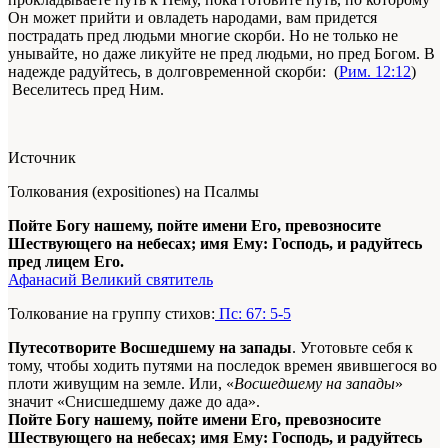
Он может прийти и овладеть народами, вам придется
пострадать пред людьми многие скорби. Но не только не
унывайте, но даже ликуйте не пред людьми, но пред Богом. В
надежде радуйтесь, в долговременной скорби: (
Рим. 12:12
)
Веселитесь пред Ним.
Источник
Толкования (expositiones) на Псалмы
Пойте Богу нашему, пойте имени Его, превозносите
Шествующего на небесах; имя Ему: Господь, и радуйтесь
пред лицем Его.
Афанасий Великий святитель
Толкование на группу стихов:
Пс: 67: 5-5
Путесотворите Восшедшему на запады
. Уготовьте себя к
тому, чтобы ходить путями на последок времен явившегося во
плоти живущим на земле. Или, «
Восшедшему на запады
»
значит «Снисшедшему даже до ада».
Пойте Богу нашему, пойте имени Его, превозносите
Шествующего на небесах; имя Ему: Господь, и радуйтесь