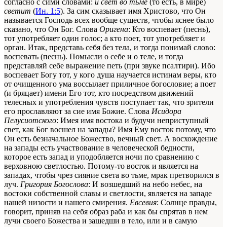
согласно с сими словами:
и свет во тьме
(то есть, в мире)
светит
(
Ин. 1:5
). За сим сказывает имя Христово, что Он
называется Господь всех вообще существ, чтобы яснее было
сказано, что Он Бог. Слова
Оригена
: Кто воспевает (песнь),
тот употребляет один голос; а кто поет, тот употребляет и
орган. Итак, представь себя без тела, и тогда понимай слово:
воспевать (песнь). Помысли о себе и о теле, и тогда
представляй себе выражение петь (при звуке псалтири). Ибо
воспевает Богу тот, у кого душа научается истинам веры, кто
от очищенного ума воссылает приличное богословие; а поет
(и бряцает) имени Его тот, кто посредством движений
телесных и употребления чувств поступает так, что зрители
его прославляют за сие имя Божие. Слова
Исидора
Пелусиотского
: Имея имя востока и будучи неприступный
свет, как Бог восшел на запады? Имя Ему восток потому, что
Он есть безначальное Божество, вечный свет. А восхождение
на запады есть участвование в человеческой бедности,
которое есть запад и уподобляется ночи по сравнению с
верховною светлостью. Потому-то восток и является на
западах, чтобы чрез сияние света во тьме, мрак претворился в
луч.
Григория Богослова
: И возшедший на небо небес, на
востоки собственной славы и светлости, является на западе
нашей низости и нашего смирения.
Евсевия
: Солнце правды,
говорит, приняв на себя образ раба и как бы спрятав в нем
лучи своего Божества и зашедши в тело, или и в самую