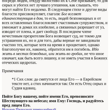
посреди людей, откуду милостиво их к Себе призывает, то для
сирых и убогих нет лучшаго утешения, как слышать, что
могут найти Его недалеко. В следующем стихе и другие виды
благости присовокупляет, глаголя:
Бог вселяет
единачествующия в дом
, то есть, людей безпомощных и от
всех оставленных благословляет счастливым супружеством, и
умножает в домах их изобилие, а связанных разрешает от уз,
изводит от плена, и дает свободу. В последнем члене
нечестивым презрителям Бога возвещает суд, не токмо для
устрашения их, но и для того, дабы верные не завидовали
счастию тех, которые хотя на время и процветают, однако
благополучие их, наконец, обратится им в погибель.
Ибо
жить в местах безводных, или жить во гробах
, не что иное
означает, как быть всего лишену, и не иметь участия в Божиих
отеческих щедротах.
Примечания
*1 Сих слов: да смятутся от лица Его — в Еврейском
тексте нет, а стих начинается так: Он есть Отец сирых и
Судия вдовиц.
Пойте Богу нашему, пойте имени Его, превозносите
Шествующего на небесах; имя Ему: Господь, и радуйтесь
пред лицем Его.
Исидор Пелусиот преподобный