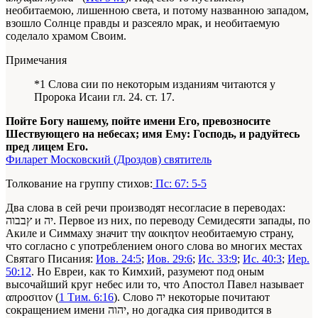
необитаемою, лишенною света, и потому названною западом,
взошло Солнце правды и разсеяло мрак, и необитаемую
соделало храмом Своим.
Примечания
*1 Слова сии по некоторым изданиям читаются у
Пророка Исаии гл. 24. ст. 17.
Пойте Богу нашему, пойте имени Его, превозносите
Шествующего на небесах; имя Ему: Господь, и радуйтесь
пред лицем Его.
Филарет Московский (Дроздов) святитель
Толкование на группу стихов:
Пс: 67: 5-5
Два слова в сей речи производят несогласие в переводах:
ץבבוה и יה. Первое из них, по переводу Семидесяти запады, по
Акиле и Симмаху значит την αοικητον необитаемую страну,
что согласно с употреблением оного слова во многих местах
Святаго Писания:
Иов. 24:5
;
Иов. 29:6
;
Ис. 33:9
;
Ис. 40:3
;
Иер.
50:12
. Но Евреи, как то Кимхий, разумеют под оным
высочайший круг небес или то, что Апостол Павел называет
απροσιτον (
1 Тим. 6:16
). Слово יה некоторые почитают
сокращением имени יהוה, но догадка сия приводится в