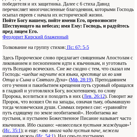
победителя и их защитника. Далее с 6 стиха Давид
перечисляет многочисленные благодеяния, которыми Господь
осыпал евреев с начала их исторической жизни.
Пойте Богу нашему, пойте имени Его, превозносите
Шествующего на небесах; имя Ему: Господь, и радуйтесь
пред лицем Его.
Феодорит Кирский блаженный
Толкование на группу стихов:
Пс: 67: 5-5
Здесь Пророческое слово предлагает священным Апостолам с
ликованием и песнопением идти к язычникам, и уготовать
путь Всецарю всяческих. Сие же сходно с тем, что сказал им
Господь: «
шедше научите вся языки, крестяще их во имя
Отца и Сына и Святаго Духа
» (
Мф. 28:19
). Преподаянием
сего учения и пакибытием крещения путь суровый обращался
в гладкий и уготовлялся Богу, восхотевшему, по слову
Пророка, вселиться и походить в них (
Лев. 26:12
). Говорит же
Пророк, что возшел Он на запады, означая тьму, обымавшую
тогда человеческия души. Симмах перевел сие: «уравняйте
путь ездящему по земле необитаемой». Необитаема же
пустыня, и пустынею Божественное Писание называет часто
1
язычников. Ибо сказано: «
возвеселися пустыня жаждущая
»
(
Ис. 35:1
); и еще: «
яко многа чада пустыя паче, нежели
имущия мужа
» (
Ис. 54:1
). Над сею-то пустынею,