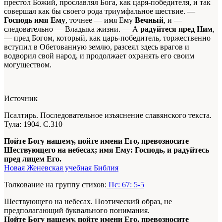
престол Божий, прославлял Бога, как царя-победителя, и так
совершал как бы своего рода триумфальное шествие. —
Господь имя Ему
, точнее — имя Ему
Вечный
, и —
следовательно — Владыка жизни. — А
радуйтеся пред Ним
,
— пред Богом, который, как царь-победитель, торжественно
вступил в Обетованную землю, разсеял здесь врагов и
водворил свой народ, и продолжает охранять его своим
могуществом.
Источник
Псалтирь. Последовательное изъяснение славянского текста.
Тула: 1904. С.310
Пойте Богу нашему, пойте имени Его, превозносите
Шествующего на небесах; имя Ему: Господь, и радуйтесь
пред лицем Его.
Новая Женевская учебная Библия
Толкование на группу стихов:
Пс: 67: 5-5
Шествующего на небесах. Поэтический образ, не
предполагающий буквального понимания.
Пойте Богу нашему, пойте имени Его, превозносите