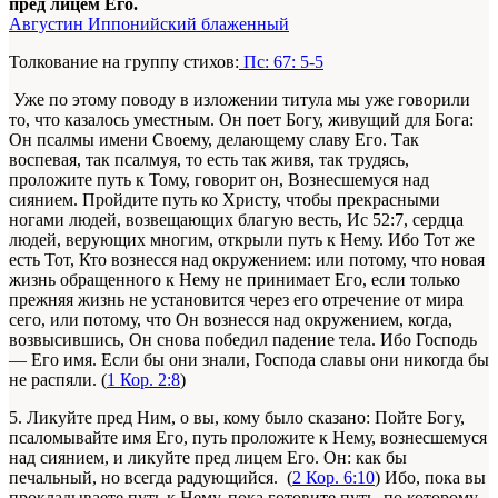
пред лицем Его.
Августин Иппонийский блаженный
Толкование на группу стихов:
Пс: 67: 5-5
Уже по этому поводу в изложении титула мы уже говорили
то, что казалось уместным. Он поет Богу, живущий для Бога:
Он псалмы имени Своему, делающему славу Его. Так
воспевая, так псалмуя, то есть так живя, так трудясь,
проложите путь к Тому, говорит он, Вознесшемуся над
сиянием. Пройдите путь ко Христу, чтобы прекрасными
ногами людей, возвещающих благую весть, Ис 52:7, сердца
людей, верующих многим, открыли путь к Нему. Ибо Тот же
есть Тот, Кто вознесся над окружением: или потому, что новая
жизнь обращенного к Нему не принимает Его, если только
прежняя жизнь не установится через его отречение от мира
сего, или потому, что Он вознесся над окружением, когда,
возвысившись, Он снова победил падение тела. Ибо Господь
— Его имя. Если бы они знали, Господа славы они никогда бы
не распяли. (
1 Кор. 2:8
)
5. Ликуйте пред Ним, о вы, кому было сказано: Пойте Богу,
псаломывайте имя Его, путь проложите к Нему, вознесшемуся
над сиянием, и ликуйте пред лицем Его. Он: как бы
печальный, но всегда радующийся. (
2 Кор. 6:10
) Ибо, пока вы
прокладываете путь к Нему, пока готовите путь, по которому