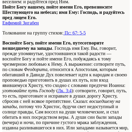
веселием: и радуйтеся пред Ним.
Пойте Богу нашему, пойте имени Его, превозносите
Шествующего на небесах; имя Ему: Господь, и радуйтесь
пред лицем Его.
Евфимий Зигабен
Толкование на группу стихов:
Пс: 67: 5-5
Воспойте Богу, пойте имени Его, путесотворите
возшедшему на запады
. Господь имя Ему. Вы, говорит,
прежде упомянутые, удостоившиеся такой радости —
воспойте Богу и пойте имени Его, побуждаясь к тому
чрезмерною любовью к Нему. А выражение: сотворите путь,
по словам
Феодорита
, относится к Апостолам, которым
обитавший в Давиде Дух повелевает идти к народам и своею
проповедью приготовить в душах их путь, или вход
явившемуся Христу, что сходно с словами предтечи Иоанна:
уготовайте путь Господу
(
Лк. 3:4
): сотворите, говорит, путь,
то есть, приготовьте и исправьте в душах дорогу Христу,
сбросив с ней всякое препятствие. Сказал:
восшедшему на
запады
, потому что Христос, будучи свет недоступный и
солнце правды, Сам воссел на души человеческие, и стал
обитать в них посредством веры. А души сии были запады
(вечера) и ночи, по причине густого мрака заблуждения,
издавна разливавшегося в них. Или западами называется мир,