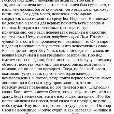
Господь имя Ему
, с намерением полагает. Ибо как в
тогдашния времена весь почти свет заражен был суеверием, и
наполнен ложных богов кумирами: сего ради хотел единому
истинному Богу дать место, повелевая всем идолам
сокрыться, когда исходит на среду Бог Израилев. Но понеже
не довольно было бы для верных почитать Бога с рабским
страхом, Котораго и нечестивые трепещут и чтут
принужденно: сего ради повелевает с веселием и радостию
приступать к Нему, глаголя,
радуйтеся пред Ним
. Потом и о
чудной благости Его проповедует, показывая, что Он и сирот
и вдовиц посещать не гнушается, и что непостижимая слава
Его не препятствует Ему быть к нам снисходительну, коль не
велико между Им и нами грешными разстояние. Ибо под
именем сирых и вдовиц, без сомнения, чрез фигуру синекдоху
объемлет всех тех, коих мир, яко недостойных воззрения и
помощи, обыкновенно презирает. Люди, по большей части,
оказывают услуги там, где есть некоторая надежда
вознаграждения, и потому везде почти первое место занимает
достоинство и блеск: откуду происходит то, что нищие
повсюду лежат презренны, но Бог печется о них. Следующия
слова,
Бог в месте святем Своем
, хотя к небу отнесем, хотя ко
храму, будут весьма согласны с настоящею материею. Ибо Бог
не так заключен на небеси, чтоб сидел там празден, но паче
небо служит Ему вместо престола, откуду простирает Он взор
Свой на вселенную, и оную судит. А как избрал Он жилище и