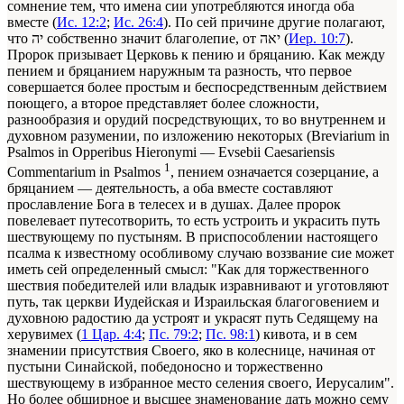
сомнение тем, что имена сии употребляются иногда оба
вместе (
Ис. 12:2
;
Ис. 26:4
). По сей причине другие полагают,
что יה собственно значит благолепие, от יאה (
Иер. 10:7
).
Пророк призывает Церковь к пению и бряцанию. Как между
пением и бряцанием наружным та разность, что первое
совершается более простым и беспосредственным действием
поющего, а второе представляет более сложности,
разнообразия и орудий посредствующих, то во внутреннем и
духовном разумении, по изложению некоторых (Breviar
ium
in
Psal
mos
in Opp
eribus
Hieronym
i
— Evs
ebii
Caes
ariensis
1
Comm
entarium
in Psalmos
, пением означается созерцание, а
бряцанием — деятельность, а оба вместе составляют
прославление Бога в телесех и в душах. Далее пророк
повелевает путесотворить, то есть устроить и украсить путь
шествующему по пустыням. В приспособлении настоящего
псалма к известному особливому случаю воззвание сие может
иметь сей определенный смысл: "Как для торжественного
шествия победителей или владык изравнивают и уготовляют
путь, так церкви Иудейская и Израильская благоговением и
духовною радостию да устроят и украсят путь Седящему на
херувимех (
1 Цар. 4:4
;
Пс. 79:2
;
Пс. 98:1
) кивота, и в сем
знамении присутствия Своего, яко в колеснице, начиная от
пустыни Синайской, победоносно и торжественно
шествующему в избранное место селения своего, Иерусалим".
Но более обширное и высшее знаменование дать можно сему