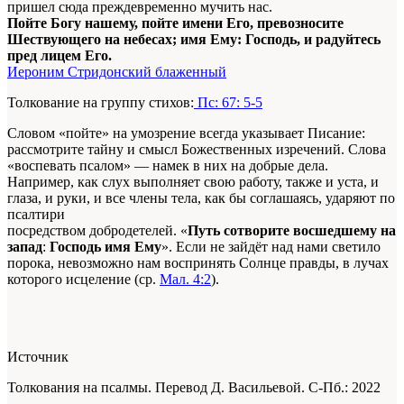
пришел сюда преждевременно мучить нас.
Пойте Богу нашему, пойте имени Его, превозносите
Шествующего на небесах; имя Ему: Господь, и радуйтесь
пред лицем Его.
Иероним Стридонский блаженный
Толкование на группу стихов:
Пс: 67: 5-5
Словом
«пойте» на умозрение всегда указывает Писание:
рассмотрите тайну и смысл Божественных изречений.
Слова
«воспевать псалом» — намек в них на добрые дела.
Например, как слух выполняет свою работу, также и уста, и
глаза, и руки, и все члены тела, как бы соглашаясь, ударяют по
псалтири
посредством добродетелей. «
Путь сотворите восшедшему на
запад
:
Господь имя Ему
». Если не зайдёт над нами светило
порока, невозможно нам воспринять Солнце правды, в лучах
которого исцеление (ср.
Мал. 4:2
).
Источник
Толкования на псалмы. Перевод Д. Васильевой. С-Пб.: 2022