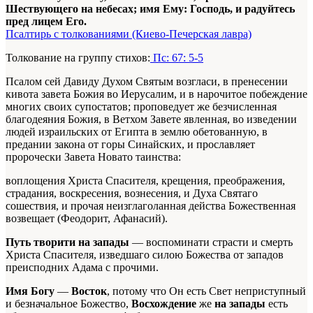
Шествующего на небесах; имя Ему: Господь, и радуйтесь
пред лицем Его.
Псалтирь с толкованиями (Киево-Печерская лавра)
Толкование на группу стихов:
Пс: 67: 5-5
Псалом сей Давиду Духом Святым возгласи, в пренесении
кивота завета Божия во Иерусалим, и в нарочитое побеждение
многих своих супостатов; проповедует же безчисленная
благодеяния Божия, в Ветхом Завете явленная, во изведении
людей израильских от Египта в землю обетованную, в
предании закона от горы Синайских, и прославляет
пророчески Завета Новато таинства:
воплощения Христа Спасителя, крещения, преображения,
страдания, воскресения, вознесения, и Духа Святаго
сошествия, и прочая неизглаголанная действа Божественная
возвещает (Феодорит, Афанасий).
Путь творити на запады
— воспоминати страсти и смерть
Христа Спасителя, изведшаго силою Божества от западов
преисподних Адама с прочими.
Имя Богу
—
Восток
, потому что Он есть Свет неприступный
и безначальное Божество,
Восхождение
же
на запады
есть