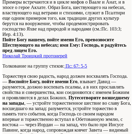
Примеры встречаются и в цикле мифов о Ваале и Анат, и в
эпосе о герое Акхате. Образ Бога, шествующего на небесах,
властвующего над ветрами и стихиями, служит в Псалтири
еще одним примером того, как традиции других культур
берутся на вооружение, чтобы продемонстрировать
господство Яхве над природой и народами (см.:Пс. 103:3;
Иер. 4:13).
Пойте Богу нашему, пойте имени Его, превозносите
Шествующего на небесах; имя Ему: Господь, и радуйтесь
пред лицем Его.
Николай Троицкий протоиерей
Толкование на группу стихов:
Пс: 67: 5-5
Торжествуя свою радость, народ должен восхвалять Господа.
—
Воспойте Богу, пойте имени Его
, взывает Давид —
разумеется, должно воспевать псалмы, а в них прославлять
свойства и совершенства, кои соединяются с именем Божиим
и проявляются в делах Божиих.
Путесотворите возшедшему
на запады
, — устройте торжественное шествие во славу Бога,
восшедшаго на запад: разумеется, устройте торжество в
память того события, когда Господь со своим народом
впервые и торжественно вступал в Обетованную землю, с
востока — через Иордан — на эапад, что было при Иисусе
Павине, когда народ, сопровождая ковчег Завета — видимый