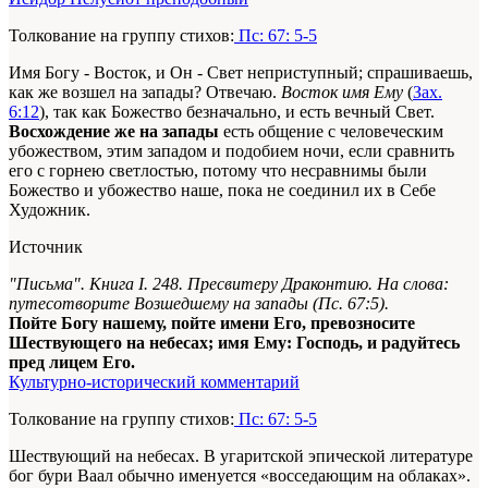
Толкование на группу стихов:
Пс: 67: 5-5
Имя Богу - Восток, и Он - Свет неприступный; спрашиваешь,
как же возшел на запады? Отвечаю.
Восток имя Ему
(
Зах.
6:12
), так как Божество безначально, и есть вечный Свет.
Восхождение же на запады
есть общение с человеческим
убожеством, этим западом и подобием ночи, если сравнить
его с горнею светлостью, потому что несравнимы были
Божество и убожество наше, пока не соединил их в Себе
Художник.
Источник
"Письма". Книга I. 248. Пресвитеру Драконтию. На слова:
путесотворите Возшедшему на запады (Пс. 67:5).
Пойте Богу нашему, пойте имени Его, превозносите
Шествующего на небесах; имя Ему: Господь, и радуйтесь
пред лицем Его.
Культурно-исторический комментарий
Толкование на группу стихов:
Пс: 67: 5-5
Шествующий на небесах. В угаритской эпической литературе
бог бури Ваал обычно именуется «восседающим на облаках».