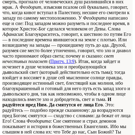
смерть, прогнало от человеческих душ разлившийся в них
мрак. А
Феодорит
, изъясняя псалом сей буквально, говорит,
что, когда кивот вступал в Палестину, несшие его смотрели к
западу по самому местоположению. У
Феодорита
написано
еще и сие: Под западом можно разуметь и последнее время, в
которое Христос-Бог сделался человеком от Девы. Слова
Афанасия
: Благоукраситесь, говорит, к шествию по путям Его
— в последние времена явившегося на земле с плотью. Или
возшедшему на запады — прошедшему путь до ада.
Другой
,
разумея сие место более утонченно, говорит, что зло и диавол
часто принимают образ света; почему и сказано:
свет
нечестивых погаснет
(
Притч. 13:9
). Итак, когда зайдет и
исчезнет в душе человека зло и преобразующийся
дьявольский свет (который действительно есть тьма); тогда
взойдет и воссияет в душе сей мысленное солнце правды,
производящее истинный свет, блестящий как молния, ибо
благоукрашенный и готовый для него путь есть запад злого и
дьявольского дня, так как невозможно, чтобы в одном лице
находились вместе зло и добродетель, свет и тьма.
И
радуйтеся пред Ним. Да смятутся от лица Его
. Это:
радуйтесь — подобно прежде сказанному: да возрадуются
пред Богом; смятутся — сходство с словами: да бежат от лица
Его! Слова
Феодорита
: Сие смятение и страх демонов
показывает и история в божественных Евангелиях. Ибо мы
слышим в ней слова их: что Тебе до нас, Сын Божий? Ты