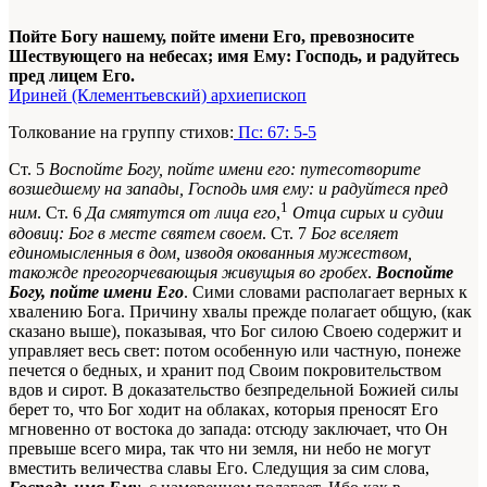
Пойте Богу нашему, пойте имени Его, превозносите
Шествующего на небесах; имя Ему: Господь, и радуйтесь
пред лицем Его.
Ириней (Клементьевский) архиепископ
Толкование на группу стихов:
Пс: 67: 5-5
Ст. 5
Воспойте Богу, пойте имени его: путесотворите
возшедшему на запады, Господь имя ему: и радуйтеся пред
1
ним
. Ст. 6
Да смятутся от лица его
,
Отца сирых и судии
вдовиц: Бог в месте святем своем
. Ст. 7
Бог вселяет
единомысленныя в дом, изводя окованныя мужеством,
такожде преогорчевающыя живущыя во гробех
.
Воспойте
Богу, пойте имени Его
. Сими словами располагает верных к
хвалению Бога. Причину хвалы прежде полагает общую, (как
сказано выше), показывая, что Бог силою Своею содержит и
управляет весь свет: потом особенную или частную, понеже
печется о бедных, и хранит под Своим покровительством
вдов и сирот. В доказательство безпредельной Божией силы
берет то, что Бог ходит на облаках, которыя преносят Его
мгновенно от востока до запада: отсюду заключает, что Он
превыше всего мира, так что ни земля, ни небо не могут
вместить величества славы Его. Следущия за сим слова,