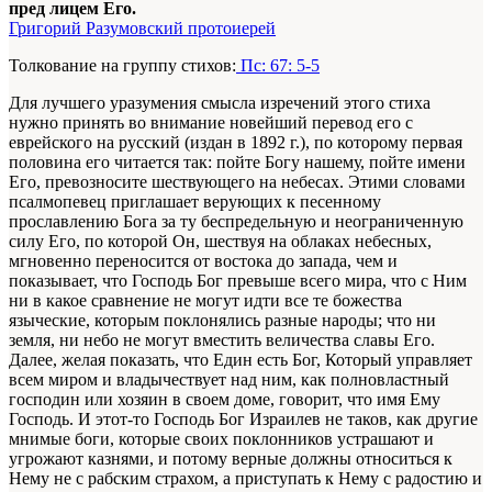
пред лицем Его.
Григорий Разумовский протоиерей
Толкование на группу стихов:
Пс: 67: 5-5
Для лучшего уразумения смысла изречений этого стиха
нужно принять во внимание новейший перевод его с
еврейского на русский (издан в 1892 г.), по которому первая
половина его читается так: пойте Богу нашему, пойте имени
Его, превозносите шествующего на небесах. Этими словами
псалмопевец приглашает верующих к песенному
прославлению Бога за ту беспредельную и неограниченную
силу Его, по которой Он, шествуя на облаках небесных,
мгновенно переносится от востока до запада, чем и
показывает, что Господь Бог превыше всего мира, что с Ним
ни в какое сравнение не могут идти все те божества
языческие, которым поклонялись разные народы; что ни
земля, ни небо не могут вместить величества славы Его.
Далее, желая показать, что Един есть Бог, Который управляет
всем миром и владычествует над ним, как полновластный
господин или хозяин в своем доме, говорит, что имя Ему
Господь. И этот-то Господь Бог Израилев не таков, как другие
мнимые боги, которые своих поклонников устрашают и
угрожают казнями, и потому верные должны относиться к
Нему не с рабским страхом, а приступать к Нему с радостию и