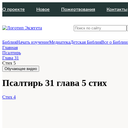
О проекте
Новое
Пожертвования
Контакты
Библия
Начать изучение
Медиатека
Детская Библия
Все о Библии
Главная
Псалтирь
Глава 31
Стих 5
Обучающее видео
Псалтирь 31 глава 5 стих
Стих 4