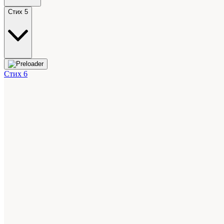
Стих 5
Стих 6