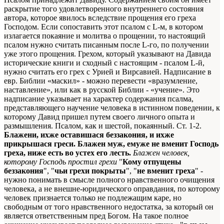
раскрытие того удовлетворенного внутреннего состояния
автора, которое явилось вследствие прощения его греха
Господом. Если сопоставить этот псалом с L-м, в котором
излагается покаяние и молитва о прощении, то настоящий
псалом нужно считать писанным после L-го, по получении
уже этого прощения. Грехом, который указывают на Давида
исторические книги и сходный с настоящим - псалом L-й,
нужно считать его грех с Урией и Вирсавией. Надписание в
евр. Библии «маскил» - можно перевести «вразумление,
наставление», или как в русской Библии - «учение». Это
надписание указывает на характер содержания псалма,
представляющего научение человека в истинном поведении, к
которому Давид пришел путем своего личного опыта и
размышления. Псалом, как и шестой, покаянный. Ст. 1-2.
Блажени, ихже оставишася беззакония, и ихже
прикрышася греси. Блажен муж, емуже не вменит Господь
греха, ниже есть во устех его лесть.
Блажен человек,
которому Господь простил грехи
"
Кому отпущены
беззакония
", "
чьи грехи покрыты
", "
не вменит греха
" -
нужно понимать в смысле полного нравственного очищения
человека, а не внешне-юридического оправдания, по которому
человек признается только не подлежащим каре, но
свободным от того нравственного недостатка, за который он
является ответственным пред Богом. На такое полное