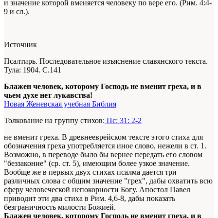
и значение которой вменяется человеку по вере его. (Рим. 4:4-
9 и сл.).
Источник
Псалтирь. Последовательное изъяснение славянского текста.
Тула: 1904. С.141
Блажен человек, которому Господь не вменит греха, и в
чьем духе нет лукавства!
Новая Женевская учебная Библия
Толкование на группу стихов:
Пс: 31: 2-2
не вменит греха. В древнееврейском тексте этого стиха для
обозначения греха употребляется иное слово, нежели в ст. 1.
Возможно, в переводе было бы вернее передать его словом
"беззаконие" (ср. ст. 5), имеющим более узкое значение.
Вообще же в первых двух стихах псалма дается три
различных слова с общим значение "грех", дабы охватить всю
сферу человеческой непокорности Богу. Апостол Павел
приводит эти два стиха в Рим. 4,6-8, дабы показать
безграничность милости Божией.
Блажен человек, которому Господь не вменит греха, и в