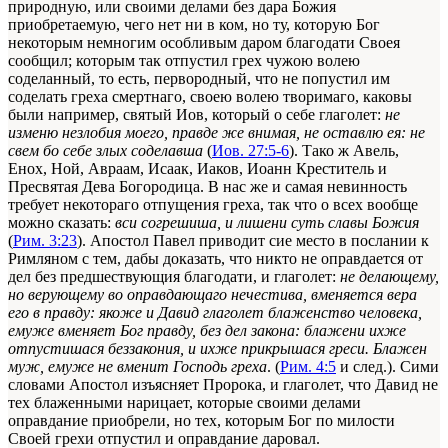
природную, или своими делами без дара Божия
приобретаемую, чего нет ни в ком, но ту, которую Бог
некоторым немногим особливым даром благодати Своея
сообщил; которым так отпустил грех чужою волею
соделанный, то есть, первородный, что не попустил им
соделать греха смертнаго, своею волею творимаго, каковы
были например, святый Иов, который о себе глаголет:
не
изменю незлобия моего, правде же внимая, не оставлю ея: не
свем бо себе злых соделавша
(
Иов. 27:5‐6
). Тако ж Авель,
Енох, Ной, Авраам, Исаак, Иаков, Иоанн Креститель и
Пресвятая Дева Богородица. В нас же и самая невинность
требует некотораго отпущения греха, так что о всех вообще
можно сказать:
вси согрешиша, и лишени суть славы Божия
(
Рим. 3:23
). Апостол Павел приводит сие место в послании к
Римляном с тем, дабы доказать, что никто не оправдается от
дел без предшествующия благодати, и глаголет:
не делающему,
но верующему во оправдающаго нечестива, вменяется вера
его в правду: якоже и Давид глаголет блаженство человека,
емуже вменяет Бог правду, без дел закона: блажени ихже
отпустишася беззакония, и ихже прикрышася греси. Блажен
муж, емуже не вменит Господь греха
. (
Рим. 4:5
и след.). Сими
словами Апостол изъясняет Пророка, и глаголет, что Давид не
тех блаженными нарицает, которые своими делами
оправдание приобрели, но тех, которым Бог по милости
Своей грехи отпустил и оправдание даровал.