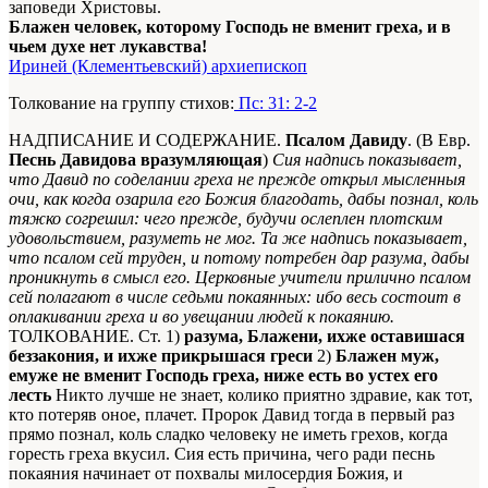
заповеди Христовы.
Блажен человек, которому Господь не вменит греха, и в
чьем духе нет лукавства!
Ириней (Клементьевский) архиепископ
Толкование на группу стихов:
Пс: 31: 2-2
НАДПИСАНИЕ И СОДЕРЖАНИЕ.
Псалом Давиду
. (В Евр.
Песнь Давидова вразумляющая
)
Сия надпись показывает,
что Давид по соделании греха не прежде открыл мысленныя
очи, как когда озарила его Божия благодать, дабы познал, коль
тяжко согрешил: чего прежде, будучи ослеплен плотским
удовольствием, разуметь не мог. Та же надпись показывает,
что псалом сей труден, и потому потребен дар разума, дабы
проникнуть в смысл его. Церковные учители прилично псалом
сей полагают в числе седьми покаянных: ибо весь состоит в
оплакивании греха и во увещании людей к покаянию.
ТОЛКОВАНИЕ. Ст. 1)
разума, Блажени, ихже оставишася
беззакония, и ихже прикрышася греси
2)
Блажен муж,
емуже не вменит Господь греха, ниже есть во устех его
лесть
Никто лучше не знает, колико приятно здравие, как тот,
кто потеряв оное, плачет. Пророк Давид тогда в первый раз
прямо познал, коль сладко человеку не иметь грехов, когда
горесть греха вкусил. Сия есть причина, чего ради песнь
покаяния начинает от похвалы милосердия Божия, и