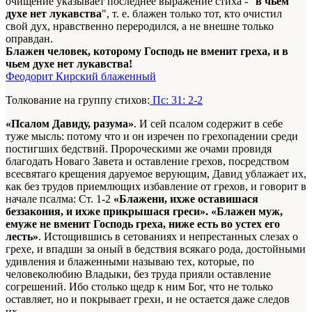
очищение указывает последнее выражение стиха - "
в чьем
духе нет лукавства
", т. е. блажен только тот, кто очистил
свой дух, нравственно переродился, а не внешне только
оправдан.
Блажен человек, которому Господь не вменит греха, и в
чьем духе нет лукавства!
Феодорит Кирский блаженный
Толкование на группу стихов:
Пс: 31: 2-2
«Псалом Давиду, разума»
. И сей псалом содержит в себе
туже мысль: потому что и он изречен по грехопадении среди
постигших бедствий. Пророческими же очами провидя
благодать Новаго Завета и оставление грехов, посредством
всесвятаго крещения даруемое верующим, Давид ублажает их,
как без трудов приемлющих избавление от грехов, и говорит в
начале псалма: Ст. 1-2
«Блажени, ихже оставишася
беззакония, и ихже прикрышася греси». «Блажен муж,
емуже не вменит Господь греха, ниже есть во устех его
лесть»
. Истощившись в сетованиях и непрестанных слезах о
грехе, и впадши за оный в бедствия всякаго рода, достойными
удивления и блаженными называю тех, которые, по
человеколюбию Владыки, без труда прияли оставление
согрешений. Ибо столько щедр к ним Бог, что не только
оставляет, но и покрывает грехи, и не остается даже следов
их.