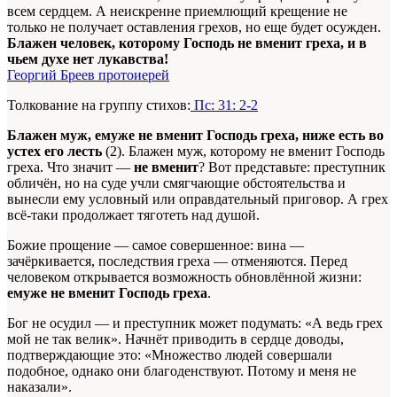
всем сердцем. А неискренне приемлющий крещение не
только не получает оставления грехов, но еще будет осужден.
Блажен человек, которому Господь не вменит греха, и в
чьем духе нет лукавства!
Георгий Бреев протоиерей
Толкование на группу стихов:
Пс: 31: 2-2
Блажен муж, емуже не вменит Господь греха, ниже есть во
устех его лесть
(2). Блажен муж, которому не вменит Господь
греха. Что значит —
не вменит
? Вот представьте: преступник
обличён, но на суде учли смягчающие обстоятельства и
вынесли ему условный или оправдательный приговор. А грех
всё-таки продолжает тяготеть над душой.
Божие прощение — самое совершенное: вина —
зачёркивается, последствия греха — отменяются. Перед
человеком открывается возможность обновлённой жизни:
емуже не вменит Господь греха
.
Бог не осудил — и преступник может подумать: «А ведь грех
мой не так велик». Начнёт приводить в сердце доводы,
подтверждающие это: «Множество людей совершали
подобное, однако они благоденствуют. Потому и меня не
наказали».