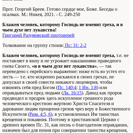
Прот. Георгий Бреев. Готово сердце мое, Боже. Беседы о
псалмах. М.: Никея, 2021. - С. 249-250
Блажен человек, которому Господь не вменит греха, и в
чьем духе нет лукавства!
Григорий Разумовский протоиерей
Толкование на группу стихов:
Пс: 31: 2-2
Блажен человек, которому Господь не вменит греха,
т.е. не
поставляет в вину и не угрожает наказаниями праведного
гнева Своего,
«и в чьем духе нет лукавства»
, — так
переведено с еврейского выражение: ниже есть во устех его
лесть — т.е. кто искренно раскаялся в своих грехах, не
допускал в своей совести никакого лицемерия, чтобы
извинять себя пред Богом (
Пс. 140:4
;
1 Ин. 1:8
) или
оправдываться пред людьми (
Лк. 16:15
). Давид как пророк
предвидел и предрек здесь искупление грешного рода
человеческого крестною жертвою Христа Спасителя и
дарование людям прощения грехов чрез веру в Божественного
Искупителя (
Рим. 4:5, 6
), в установленных Им таинствах
крещения и покаяния. Поэтому в христианской Церкви с
древних времен Пс. 31, как песнь о благодатном оправдании,
назначен был для пения при совершении таинства крещения,