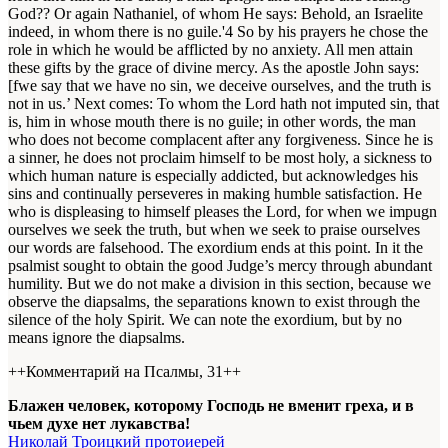
God?? Or again Nathaniel, of whom He says: Behold, an Israelite
indeed, in whom there is no guile.'4 So by his prayers he chose the
role in which he would be afflicted by no anxiety. All men attain
these gifts by the grace of divine mercy. As the apostle John says:
[fwe say that we have no sin, we deceive ourselves, and the truth is
not in us.’ Next comes: To whom the Lord hath not imputed sin, that
is, him in whose mouth there is no guile; in other words, the man
who does not become complacent after any forgiveness. Since he is
a sinner, he does not proclaim himself to be most holy, a sickness to
which human nature is especially addicted, but acknowledges his
sins and continually perseveres in making humble satisfaction. He
who is displeasing to himself pleases the Lord, for when we impugn
ourselves we seek the truth, but when we seek to praise ourselves
our words are falsehood. The exordium ends at this point. In it the
psalmist sought to obtain the good Judge’s mercy through abundant
humility. But we do not make a division in this section, because we
observe the diapsalms, the separations known to exist through the
silence of the holy Spirit. We can note the exordium, but by no
means ignore the diapsalms.
++Комментарий на Псалмы, 31++
Блажен человек, которому Господь не вменит греха, и в
чьем духе нет лукавства!
Николай Троицкий протоиерей