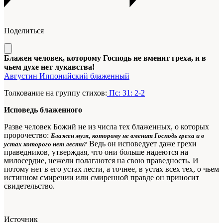
Поделиться
Блажен человек, которому Господь не вменит греха, и в
чьем духе нет лукавства!
Августин Иппонийский блаженный
Толкование на группу стихов:
Пс: 31: 2-2
Исповедь блаженного
Разве человек Божий не из числа тех блаженных, о которых
пророчество:
Блажен муж, которому не вменит Господь греха и в
Ведь он исповедует даже грехи
устах которого нет лести?
праведни­ков, утверждая, что они больше наде­ются на
милосердие, нежели полага­ются на свою праведность. И
потому нет в его устах лести, а точнее, в устах всех тех, о чьем
истинном смирении или смиренной правде он приносит
свидетельство.
Источник