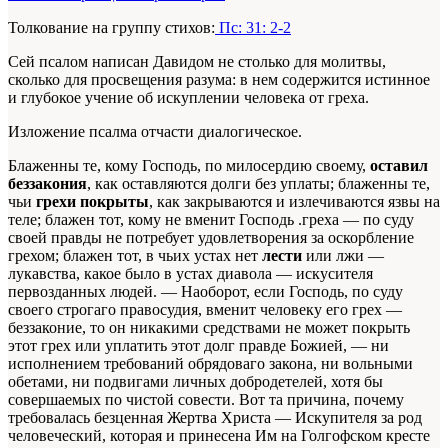
Толкование на группу стихов:
Пс: 31: 2-2
Сей псалом написан Давидом не столько для молитвы,
сколько для просвещения разума: в нем содержится истинное
и глубокое учение об искуплении человека от греха.
Изложение псалма отчасти диалогическое.
Блаженны те, кому Господь, по милосердию своему,
оставил
беззакония
, как оставляются долги без уплаты; блаженны те,
чьи
грехи покрыты
, как закрываются и излечиваются язвы на
теле; блажен тот, кому не вменит Господь .греха — по суду
своей правды не потребует удовлетворения за оскорбление
грехом; блажен тот, в чьих устах нет
лести
или лжи —
лукавства, какое было в устах диавола — искусителя
первозданных людей. — Наоборот, если Господь, по суду
своего строгаго правосудия, вменит человеку его грех —
беззаконие, то он никакими средствами не может покрыть
этот грех или уплатить этот долг правде Божией, — ни
исполнением требований обрядоваго закона, ни вольными
обетами, ни подвигами личных добродетелей, хотя бы
совершаемых по чистой совести. Вот та причина, почему
требовалась безценная Жертва Христа — Искупителя за род
человеческий, которая и принесена Им на Голгофском кресте