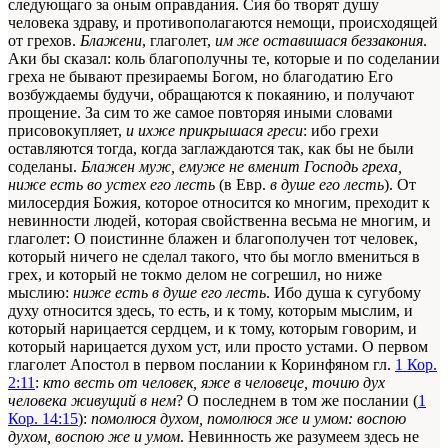
следующаго за оным оправдания. Сия бо творят душу
человека здраву, и противополагаются немощи, происходящей
от грехов.
Блажени
, глаголет,
им же оставишася беззакония
.
Аки бы сказал: коль благополучны те, которые и по соделании
греха не бывают презираемы Богом, но благодатию Его
возбуждаемы будучи, обращаются к покаянию, и получают
прощение. За сим то же самое повторяя иными словами
присовокупляет,
и ихже прикрышася греси
: ибо грехи
оставляются тогда, когда заглаждаются так, как бы не были
соделаны.
Блажен муж, емуже не вменит Господь греха,
ниже есть во устех его лесть
(в Евр.
в душе его лесть
). От
милосердия Божия, которое относится ко многим, преходит к
невинности людей, которая свойственна весьма не многим, и
глаголет: О поистинне блажен и благополучен тот человек,
который ничего не сделал такого, что бы могло вмениться в
грех, и который не токмо делом не согрешил, но ниже
мыслию:
ниже есть в душе его лесть
. Ибо душа к сугубому
духу относится здесь, то есть, и к тому, которым мыслим, и
который нарицается сердцем, и к тому, которым говорим, и
который нарицается духом уст, или просто устами. О первом
глаголет Апостол в первом послании к Коринфяном гл.
1 Кор.
2:11
:
кто весть от человек, яже в человеце, точию дух
человека живущий в нем
? О последнем в том же послании (
1
Кор. 14:15
):
помолюся духом, помолюся же и умом: воспою
духом, воспою же и умом
. Невинность же разумеем здесь не