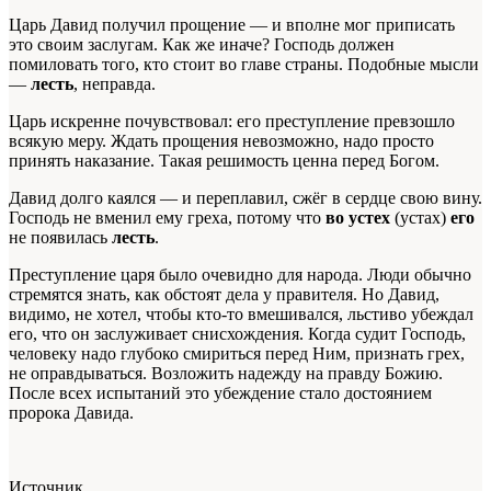
Царь Давид получил прощение — и вполне мог приписать
это своим заслугам. Как же иначе? Господь должен
помиловать того, кто стоит во главе страны. Подобные мысли
—
лесть
, неправда.
Царь искренне почувствовал: его преступление превзошло
всякую меру. Ждать прощения невозможно, надо просто
принять наказание. Такая решимость ценна перед Богом.
Давид долго каялся — и переплавил, сжёг в сердце свою вину.
Господь не вменил ему греха, потому что
во устех
(устах)
его
не появилась
лесть
.
Преступление царя было очевидно для народа. Люди обычно
стремятся знать, как обстоят дела у правителя. Но Давид,
видимо, не хотел, чтобы кто-то вмешивался, льстиво убеждал
его, что он заслуживает снисхождения. Когда судит Господь,
человеку надо глубоко смириться перед Ним, признать грех,
не оправдываться. Возложить надежду на правду Божию.
После всех испытаний это убеждение стало достоянием
пророка Давида.
Источник