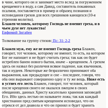
в чине, которого он и занимает место вслед за погружением
крещаемого в воду, а сам Давид, составитель покаянных
псалмов, поставляется в пример и образец познания и
исповедания грехов для всех грешников кающихся (10-я
утренняя молитва).
Блажен человек, которому Господь не вменит греха, и в
чьем духе нет лукавства!
Евфимий Зигабен
Толкование на группу стихов:
Пс: 31: 2-2
Блажен муж, ему же не вменит Господь греха
Блажен,
говорит, тот человек, которому не вменит, то есть, на котором
Бог не напишет и не будет считать греха; так как он будет
истреблен банею нового бытия, иначе – крещением. А грехом
здесь он назвал без различия всякое падение, как язычников,
так и иудеев. Некоторые же безразлично принимают оба
выражения, как предыдущее и сие – последнее, говоря, что
оба они выражают совершенно одну и ту же вещь.
Ниже есть
в устнех его лесть
Блажен, говорит, тот человек, который
после крещения своего не оказался лжецом в своих
обещаниях, данных Христу касательно хранения заповедей
Его. Ибо здесь лестью он называете ложь; так как каждый
христианин пред святым крещением исповедал, что он
отрекся от дел диавола и что он принял и будет хранить