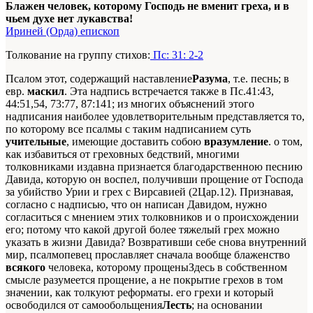
Блажен человек, которому Господь не вменит греха, и в
чьем духе нет лукавства!
Ириней (Орда) епископ
Толкование на группу стихов:
Пс: 31: 2-2
Псалом этот, содержащий наставление
Разума
, т.е. песнь; в
евр.
маскил
. Эта надпись встречается также в Пс.41:43,
44:51,54, 73:77, 87:141; из многих объяснений этого
надписания наиболее удовлетворительным представляется то,
по которому все псалмы с таким надписанием суть
учительные
, имеющие доставить собою
вразумление
.
о том,
как избавиться от греховных бедствий, многими
толковниками издавна признается благодарственною песнию
Давида, которую он воспел, получивши прощение от Господа
за убийство Урии и грех с Вирсавией (2Цар.12). Признавая,
согласно с надписью, что он написан Давидом, нужно
согласиться с мнением этих толковников и о происхождении
его; потому что какой другой более тяжелый грех можно
указать в жизни Давида? Возвративши себе снова внутренний
мир, псалмопевец прославляет сначала вообще блаженство
всякого
человека, которому прощены
Здесь в собственном
смысле разумеется прощение, а не покрытие грехов в том
значении, как толкуют реформаты.
его грехи и который
освободился от самообольщения
Лесть
; на основании