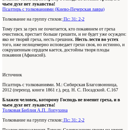
чьем духе нет лукавства!
Псалтирь с толкованиями (Киево-Печерская лавра)
Толкование на группу стихов:
Пс: 31: 2-2
Тому грех за грех не почитается, кто покаянием от греха
очистився, престает больше грешити, и не будет уже осужден:
яко не творяй греха, несть грешник.
Несть лести во устех
того, иже нелицемерно исповедает грехи своя, но истинно, и
сокрушенным сердцем кается, достойны творя плоды
покаяния (Афанасий).
Источник
Псалтирь с толкованиями. М.: Сибирская Благозвонница,
2012 (переизд. книги 1861 г.), ред. Н. С. Посадский. С.167
Блажен человек, которому Господь не вменит греха, и в
чьем духе нет лукавства!
Толковая Библия А.П. Лопухина
Толкование на группу стихов:
Пс: 31: 2-2
Псалом принадлежит Давиду. Содержанием своим он имеет