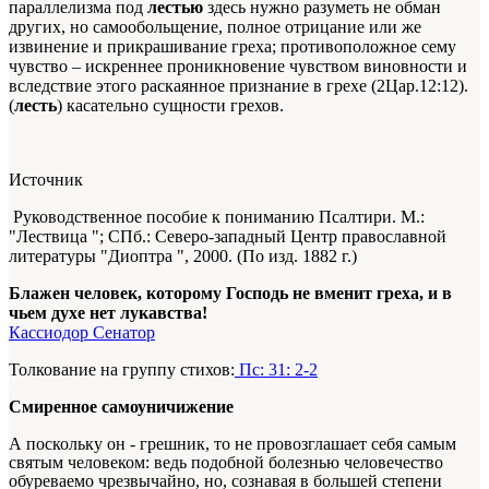
параллелизма под
лестью
здесь нужно разуметь не обман
других, но самообольщение, полное отрицание или же
извинение и прикрашивание греха; противоположное сему
чувство – искреннее проникновение чувством виновности и
вследствие этого раскаянное признание в грехе (2Цар.12:12).
(
лесть
) касательно сущности грехов.
Источник
Руководственное пособие к пониманию Псалтири. М.:
"Лествица "; СПб.: Северо-западный Центр православной
литературы "Диоптра ", 2000. (По изд. 1882 г.)
Блажен человек, которому Господь не вменит греха, и в
чьем духе нет лукавства!
Кассиодор Сенатор
Толкование на группу стихов:
Пс: 31: 2-2
Смиренное самоуничижение
А поскольку он - грешник, то не провозглашает себя самым
святым человеком: ведь подобной болезнью человечество
обуреваемо чрезвычайно, но, сознавая в большей степени