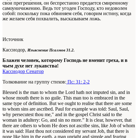
свои прегрешения, он беспрестанно предается смиренному
самоуничижению. Ведь тот угоден Господу, кто недоволен
собой: поскольку пока обвиняем себя, говорим истину, когда
же желаем себя похвалить, высказываем ложь.
Источник
Кассиодор,
Изъяснение Псалмов 31.2.
Блажен человек, которому Господь не вменит греха, и в
чьем духе нет лукавства!
Кассиодор Сенатор
Толкование на группу стихов:
Пс: 31: 2-2
Blessed is the man to whom the Lord hath not imputed sin, and in
whose mouth there is no guile. This man too is embraced in the
same type of definition. But we ought to realise that there are some
to whom sins are ascribed. Paul for example was told: Saul, Saul,
why persecutest thou me," and in the gospel Christ said to the
woman in adultery: Go, and sin no more.” It is clear, however, that
there are others to whom He does not ascribe sins, like Job of whom
it was said: Hast thou not considered my servant Job, that there is
none like him in the earth, a man upright and simple and fearing