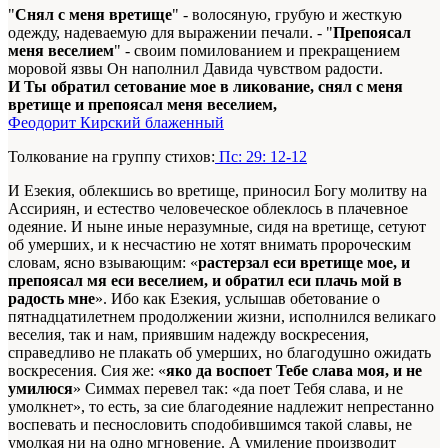
"
Снял с меня вретище
" - волосяную, грубую и жесткую
одежду, надеваемую для выражении печали. - "
Препоясал
меня веселием
" - своим помилованием и прекращением
моровой язвы Он наполнил Давида чувством радости.
И Ты обратил сетование мое в ликование, снял с меня
вретище и препоясал меня веселием,
Феодорит Кирский блаженный
Толкование на группу стихов:
Пс: 29: 12-12
И Езекия, облекшись во вретище, приносил Богу молитву на
Ассириян, и естество человеческое облеклось в плачевное
одеяние. И ныне иные неразумные, сидя на вретище, сетуют
об умерших, и к несчастию не хотят внимать пророческим
словам, ясно взывающим: «
растерзал еси вретище мое, и
препоясал мя еси веселием, и обратил еси плачь мой в
радость мне
». Ибо как Езекия, услышав обетование о
пятнадцатилетнем продолжении жизни, исполнился великаго
веселия, так и нам, приявшим надежду воскресения,
справедливо не плакать об умерших, но благодушно ожидать
воскресения. Сия же: «
яко да воспоет Тебе слава моя, и не
умилюся
» Симмах перевел так: «да поет Тебя слава, и не
умолкнет», то есть, за сие благодеяние надлежит непрестанно
воспевать и песнословить сподобившимся такой славы, не
умолкая ни на одно мгновение. А умиление производит