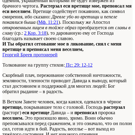
одеяния, украшенный которыми не будет извержен из
брачного чертога.
Растерзал еси вретище мое, препоясал мя
еси веселием
. Вретище содействует покаянию, как символ
смирения, ибо сказано:
Древле убо во вретищи и пепеле
покаялися быша
(
Мф. 11:21
). Поскольку же Апостол
откровенным лицем в тойже образ
преобразуется
от славы в
славу
(ср.:
2 Кор. 3:18
), то дарованную ему от Господа
благодать называет своею славою.
И Ты обратил сетование мое в ликование, снял с меня
вретище и препоясал меня веселием,
Георгий Бреев протоиерей
Толкование на группу стихов:
Пс: 29: 12-12
Скорбный плач, переживание собственной ничтожности,
земляности, тленности приводит Давида к выводу, который
стал достоянием и поддержкой для многих людей: Бог
обратил рыдание – в радость.
В Ветхом Завете человек, когда каялся, одевался в чёрное
вретище,
покрывавшее тело с головой. Господь
растерзал
(расторг)
еси вретище
Давида – и
препоясал
пророка
веселием.
Это произошло явно, зримо. Воин обычно
препоясывался перед сражением, и это означало, что он полон
сил, готов идти в бой. Радость, веселье – вот выход из
тяжёлого состояния. И нет никакого отчаяния.