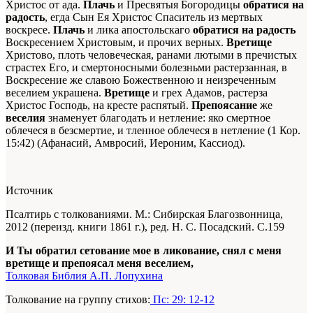
Христос от ада.
Плачь
и Пресвятыя Богородицы
обратися на
радость
, егда Сын Ея Христос Спаситель из мертвых
воскресе.
Плачь
и лика апостольскаго
обратися на радость
Воскресением Христовым, и прочих верных.
Вретище
Христово, плоть человеческая, ранами лютыми в пречистых
страстех Его, и смертоносными болезньми растерзанная, в
Воскресение же славою Божественною и неизреченным
веселием украшена.
Вретище
и грех Адамов, растерза
Христос Господь, на кресте распятый.
Препоясание
же
веселия
знаменует благодать и нетление: яко смертное
облечеся в безсмертие, и тленное облечеся в нетление (1 Кор.
15:42) (Афанасий, Амвросий, Иероним, Кассиод).
Источник
Псалтирь с толкованиями. М.: Сибирская Благозвонница,
2012 (переизд. книги 1861 г.), ред. Н. С. Посадский. С.159
И Ты обратил сетование мое в ликование, снял с меня
вретище и препоясал меня веселием,
Толковая Библия А.П. Лопухина
Толкование на группу стихов:
Пс: 29: 12-12