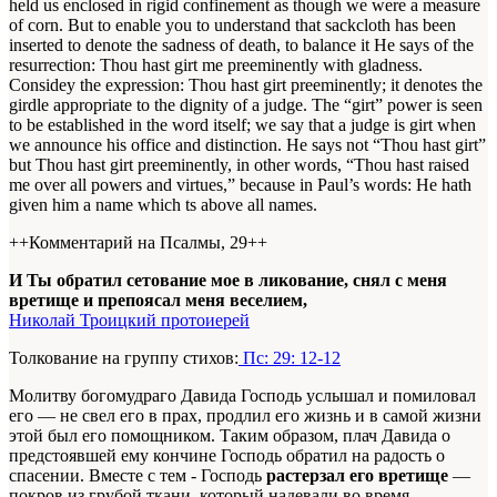
held us enclosed in rigid confinement as though we were a measure
of corn. But to enable you to understand that sackcloth has been
inserted to denote the sadness of death, to balance it He says of the
resurrection: Thou hast girt me preeminently with gladness.
Considey the expression: Thou hast girt preeminently; it denotes the
girdle appropriate to the dignity of a judge. The “girt” power is seen
to be established in the word itself; we say that a judge is girt when
we announce his office and distinction. He says not “Thou hast girt”
but Thou hast girt preeminently, in other words, “Thou hast raised
me over all powers and virtues,” because in Paul’s words: He hath
given him a name which ts above all names.
++Комментарий на Псалмы, 29++
И Ты обратил сетование мое в ликование, снял с меня
вретище и препоясал меня веселием,
Николай Троицкий протоиерей
Толкование на группу стихов:
Пс: 29: 12-12
Молитву богомудраго Давида Господь услышал и помиловал
его — не свел его в прах, продлил его жизнь и в самой жизни
этой был его помощником. Таким образом, плач Давида о
предстоявшей ему кончине Господь обратил на радость о
спасении. Вместе с тем - Господь
растерзал его вретище
—
покров из грубой ткани, который надевали во время