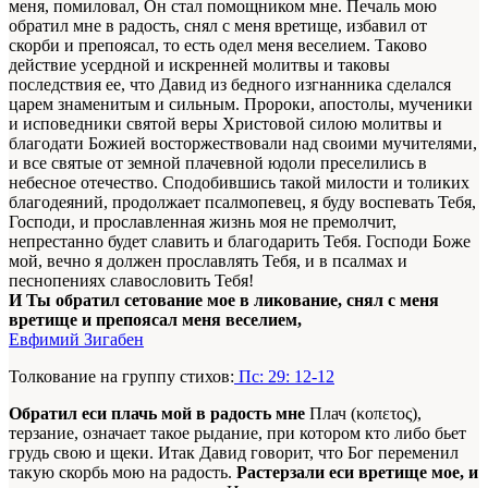
меня, помиловал, Он стал помощником мне. Печаль мою
обратил мне в радость, снял с меня вретище, избавил от
скорби и препоясал, то есть одел меня веселием. Таково
действие усердной и искренней молитвы и таковы
последствия ее, что Давид из бедного изгнанника сделался
царем знаменитым и сильным. Пророки, апостолы, мученики
и исповедники святой веры Христовой силою молитвы и
благодати Божией восторжествовали над своими мучителями,
и все святые от земной плачевной юдоли преселились в
небесное отечество. Сподобившись такой милости и толиких
благодеяний, продолжает псалмопевец, я буду воспевать Тебя,
Господи, и прославленная жизнь моя не премолчит,
непрестанно будет славить и благодарить Тебя. Господи Боже
мой, вечно я должен прославлять Тебя, и в псалмах и
песнопениях славословить Тебя!
И Ты обратил сетование мое в ликование, снял с меня
вретище и препоясал меня веселием,
Евфимий Зигабен
Толкование на группу стихов:
Пс: 29: 12-12
Обратил еси плачь мой в радость мне
Плач (κοπετος),
терзание, означает такое рыдание, при котором кто либо бьет
грудь свою и щеки. Итак Давид говорит, что Бог переменил
такую скорбь мою на радость.
Растерзали еси вретище мое, и