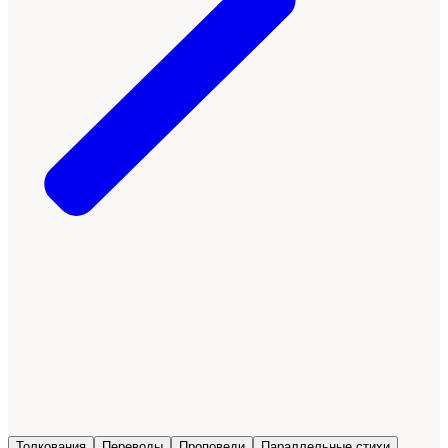
Толкования
Переводы
Проповеди
Параллельные стихи