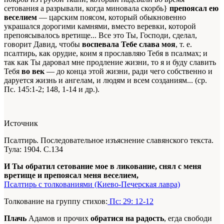
сетования а разрывали, когда миновала скорбь}
препоясал ею
веселием
— царским поясом, который обыкновенно
украшался дорогими камнями, вместо веревки, которой
препоясывалось вретище... Все это Ты, Господи, сделал,
говорит Давид, чтобы
воспевала Тебе слава моя
, т. е.
псалтирь, как орудие, коим я прославляю Тебя в псалмах; и
так как Ты даровал мне продление жизни, то я и буду славить
Тебя
во век
— до конца этой жизни, ради чего собственно и
даруется жизнь и ангелам, и людям и всем созданиям... (ср.
Пс. 145:1-2; 148, 1-14 и др.).
Источник
Псалтирь. Последовательное изъяснение славянского текста.
Тула: 1904. С.134
И Ты обратил сетование мое в ликование, снял с меня
вретище и препоясал меня веселием,
Псалтирь с толкованиями (Киево-Печерская лавра)
Толкование на группу стихов:
Пс: 29: 12-12
Плачь
Адамов и прочих
обратися на радость
, егда свободи