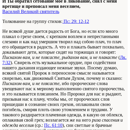
И Ты обратил сетование мое в ликование, снял с меня
вретище и препоясал меня веселием,
Василий Великий святитель
Толкование на группу стихов:
Пс: 29: 12-12
Не всякой душе дается радость от Бога, но если кто много
плакал о грехе своем, с крепким воплем и непрестанными
слезами и как над умершим творил над собою плач, то плач
его обращается в радость. А что и плакать бывает похвально,
доказывают дети, которые сидят на торжищах и говорят:
Пискахом вам, и не плясасте, рыдахом вам, и не плакасте
(
Лк.
7:32
). Свирель есть музыкальное орудие, при содействии
нашего дыхания издающее нежные звуки. Посему думаю,
всякий святой Пророк в переносном смысле называется
свирелью, как движимый Святым Духом, почему и сказано:
Пискахом вам, и не плясасте
, ибо пророческие слова
увещевают нас к мерному выполнению святого пророчества,
и это называется плясанием. Но Пророки для нас и рыдают,
призывая нас к плачу, чтобы мы, от пророческих слов
пришедши в сознание своих грехов, оплакивали свою
погибель, смиряя плоть свою утомлением и трудами. У
такового раздирается плачевная одежда, в какую он облекся,
оплакивая свой грех; возлагается же на него
риза спасения и
одежда веселия
(ср.:
Пс. 61:10
), сии светлые и брачные