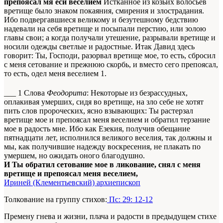
препоясал мя еси веселием
Истканное из козьих волосьев
вретище было знаком покаяния, смирения и злострадания.
Ибо подвергавшиеся великому и безутешному бедствию
надевали на себя вретище и посыпали перстию, или золою
главы свои; а когда получали утешение, разрывали вретище и
носили одежды светлые и радостные. Итак Давид здесь
говорит: Ты, Господи, разорвал вретище мое, то есть, сбросил
с меня сетование и прежнюю скорбь, и вместо сего препоясал,
то есть, одел меня веселием
1
.
___
1
Слова
Феодорита
: Некоторые из безрассудных,
оплакивая умерших, сидя во вретище, на зло себе не хотят
пить слов пророческих, ясно взывающих: Ты растерзал
вретище мое и препоясал меня веселием и обратил терзание
мое в радость мне. Ибо как Езекия, получив обещание
пятнадцати лет, исполнился великого веселия, так должны и
мы, как получившие надежду воскресения, не плакать по
умершем, но ожидать оного благодушно.
И Ты обратил сетование мое в ликование, снял с меня
вретище и препоясал меня веселием,
Ириней (Клементьевский) архиепископ
Толкование на группу стихов:
Пс: 29: 12-12
Премену гнева и жизни, плача и радости в предыдущем стихе