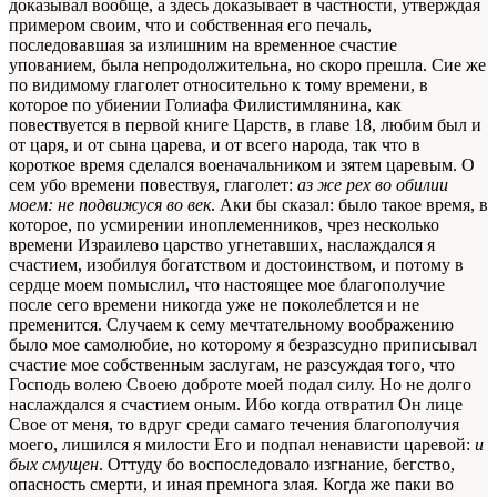
доказывал вообще, а здесь доказывает в частности, утверждая
примером своим, что и собственная его печаль,
последовавшая за излишним на временное счастие
упованием, была непродолжительна, но скоро прешла. Сие же
по видимому глаголет относительно к тому времени, в
которое по убиении Голиафа Филистимлянина, как
повествуется в первой книге Царств, в главе 18, любим был и
от царя, и от сына царева, и от всего народа, так что в
короткое время сделался военачальником и зятем царевым. О
сем убо времени повествуя, глаголет:
аз же рех во обилии
моем: не подвижуся во век
. Аки бы сказал: было такое время, в
которое, по усмирении иноплеменников, чрез несколько
времени Израилево царство угнетавших, наслаждался я
счастием, изобилуя богатством и достоинством, и потому в
сердце моем помыслил, что настоящее мое благополучие
после сего времени никогда уже не поколеблется и не
пременится. Случаем к сему мечтательному воображению
было мое самолюбие, но которому я безразсудно приписывал
счастие мое собственным заслугам, не разсуждая того, что
Господь волею Своею доброте моей подал силу. Но не долго
наслаждался я счастием оным. Ибо когда отвратил Он лице
Свое от меня, то вдруг среди самаго течения благополучия
моего, лишился я милости Его и подпал ненависти царевой:
и
бых смущен
. Оттуду бо воспоследовало изгнание, бегство,
опасность смерти, и иная премнога злая. Когда же паки во