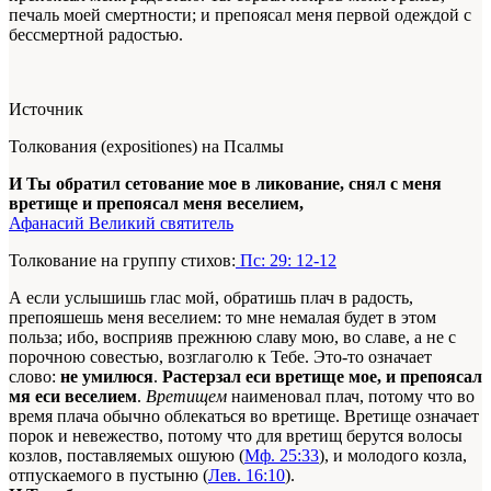
печаль моей смертности; и препоясал меня первой одеждой с
бессмертной радостью.
Источник
Толкования (expositiones) на Псалмы
И Ты обратил сетование мое в ликование, снял с меня
вретище и препоясал меня веселием,
Афанасий Великий святитель
Толкование на группу стихов:
Пс: 29: 12-12
А если услышишь глас мой, обратишь плач в радость,
препояшешь меня веселием: то мне немалая будет в этом
польза; ибо, восприяв прежнюю славу мою, во славе, а не с
порочною совестью, возглаголю к Тебе. Это-то означает
слово:
не умилюся
.
Растерзал ecи вретище мое, и препоясал
мя ecи веселием
.
Вретищем
наименовал плач, потому что во
время плача обычно облекаться во вретище. Вретище означает
порок и невежество, потому что для вретищ берутся волосы
козлов, поставляемых ошуюю (
Мф. 25:33
), и молодого козла,
отпускаемого в пустыню (
Лев. 16:10
).