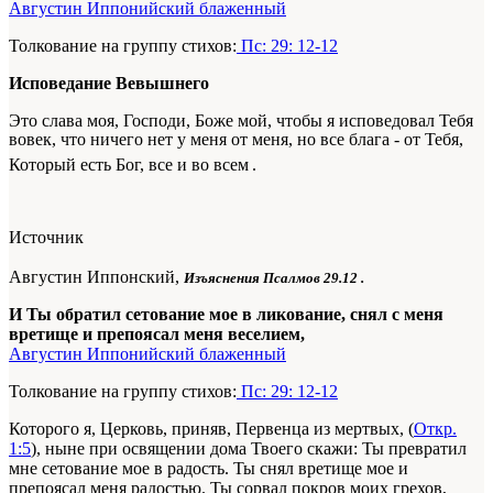
Августин Иппонийский блаженный
Толкование на группу стихов:
Пс: 29: 12-12
Исповедание Вевышнего
Это слава моя, Господи, Боже мой, что­бы я исповедовал Тебя
вовек, что ничего нет у меня от меня, но все блага - от Тебя,
Который есть Бог, все и во всем
.
Источник
Августин Иппонский,
Изъяснения Псалмов 29.12
.
И Ты обратил сетование мое в ликование, снял с меня
вретище и препоясал меня веселием,
Августин Иппонийский блаженный
Толкование на группу стихов:
Пс: 29: 12-12
Которого я, Церковь, приняв, Первенца из мертвых, (
Откр.
1:5
), ныне при освящении дома Твоего скажи: Ты превратил
мне сетование мое в радость. Ты снял вретище мое и
препоясал меня радостью. Ты сорвал покров моих грехов,