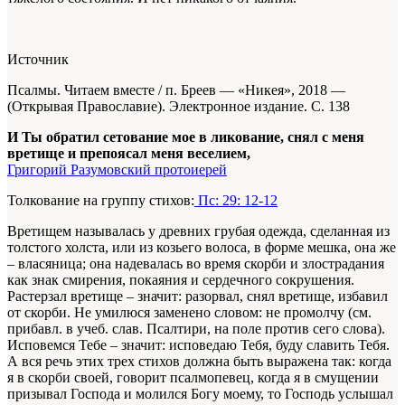
Источник
Псалмы. Читаем вместе / п. Бреев — «Никея», 2018 —
(Открывая Православие)
. Электронное издание. С. 138
И Ты обратил сетование мое в ликование, снял с меня
вретище и препоясал меня веселием,
Григорий Разумовский протоиерей
Толкование на группу стихов:
Пс: 29: 12-12
Вретищем называлась у древних грубая одежда, сделанная из
толстого холста, или из козьего волоса, в форме мешка, она же
– власяница; она надевалась во время скорби и злострадания
как знак смирения, покаяния и сердечного сокрушения.
Растерзал вретище – значит: разорвал, снял вретище, избавил
от скорби. Не умилюся заменено словом: не промолчу (см.
прибавл. в учеб. слав. Псалтири, на поле против сего слова).
Исповемся Тебе – значит: исповедаю Тебя, буду славить Тебя.
А вся речь этих трех стихов должна быть выражена так: когда
я в скорби своей, говорит псалмопевец, когда я в смущении
призывал Господа и молился Богу моему, то Господь услышал