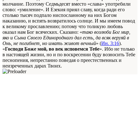
молчание. Поэтому Седмьдесят вместо «слава» употребили
слово: «умиление». И Езекия приял славу, когда ради его
столько тысяч подпало ниспосланному на них Богом
наказанию, и вспять возвратилось солнце. И мы имеем повод
к великому прославлению; потому что толикую любовь
оказал нам Бог всяческих. Сказано: «
тако возлюби Бог мир,
яко и Сына Своего Единороднаго дал есть, да всяк веруяй в
Онь, не погибнет, но имать живот вечный
» (
Ин. 3:16
).
«
Господи Боже мой, во век исповемся Тебе
». Ибо не только
в настоящей жизни, но и по воскресении буду возносить Тебе
песнопения, непрестанно поведая о преестественных и
неизреченных дарах Твоих.