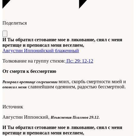
Поделиться
И Ты обратил сетование мое в ликование, снял с меня
вретище и препоясал меня веселием,
Августин Иппонийский блаженный
Толкование на группу стихов:
Пс: 29: 12-12
От смерти к бессмертию
моих, скорбь смертности моей и
Разорвал вретище согрешении
славнейшим одеянием, радостью бессмертной.
опоясал меня
Источник
Августин Иппонский,
Изъяснения Псалмов 29.12.
И Ты обратил сетование мое в ликование, снял с меня
вретище и препоясал меня веселием,