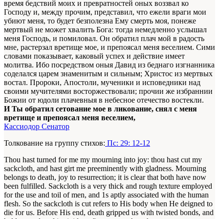
время бедствий моих и превратностей оных воззвал ко
Господу и, между прочим, представил, что ежели враги мои
убиют меня, то будет безполезна Ему смерть моя, понеже
мертвый не может хвалить Бога: тогда немедленно услышал
меня Господь, и помиловал. Он обратил плач мой в радость
мне, растерзал вретище мое, и препоясал меня веселием. Сими
словами показывает, каковый успех и действие имеет
молитва. Ибо посредством оныя Давид из беднаго изгнанника
соделался царем знаменитым и сильным; Христос из мертвых
востал. Пророки, Апостоли, мученики и исповедники над
своими мучителями восторжествовали; прочии же избраннии
Божии от юдоли плачевныя в небесное отечество востекли.
И Ты обратил сетование мое в ликование, снял с меня
вретище и препоясал меня веселием,
Кассиодор Сенатор
Толкование на группу стихов:
Пс: 29: 12-12
Thou hast turned for me my mourning into joy: thou hast cut my
sackcloth, and hast girt me preeminently with gladness. Mourning
belongs to death, joy to resurrection; it is clear that both have now
been fulfilled. Sackcloth is a very thick and rough texture employed
for the use and toil of men, and 1s aptly associated with the human
flesh. So the sackcloth is cut refers to His body when He deigned to
die for us. Before His end, death gripped us with twisted bonds, and