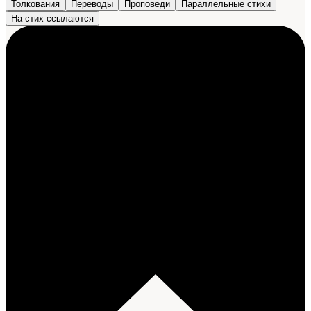
Толкования
Переводы
Проповеди
Параллельные стихи
На стих ссылаются