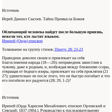
Источник
Иерей Даниил Сысоев. Тайна Промысла Божия
Обличающий человека найдет после большую приязнь,
нежели тот, кто льстит языком.
Ириней (Орда) епископ
Толкование на группу стихов:
Притч: 28: 23-23
Праведник доволен своим и привлекает на себя
благословения народа (18—:20); неправедник завистлив к
чужому, даже к родным, и, возбуждая между ближними ссоры,
отвращая от беднаго взоры, привлекает на себя проклятия (21
27); удивительно ли после этого, что он быстро погибает и что
его погибели все радуются (28; 29, 1-2)?
Источник
Ириней (Орда Харисим Михайлович; епископ Орловский и
Севский; 1837-1904.). Руководство к последовательному