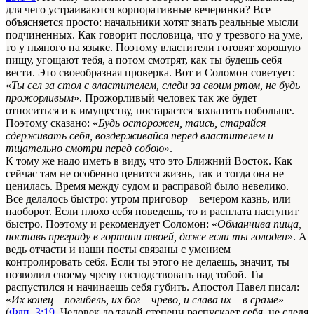
для чего устраиваются корпоративные вечеринки? Все
объясняется просто: начальники хотят знать реальные мысли
подчиненных. Как говорит пословица, что у трезвого на уме,
то у пьяного на языке. Поэтому властители готовят хорошую
пищу, угощают тебя, а потом смотрят, как ты будешь себя
вести. Это своеобразная проверка. Вот и Соломон советует:
«
Ты сел за стол с властителем, следи за своим ртом, не будь
прожорливым
». Прожорливый человек так же будет
относиться и к имуществу, постарается захватить побольше.
Поэтому сказано: «
Будь осторожен, таись, старайся
сдерживать себя, воздерживайся перед властителем и
тщательно смотри перед собою
».
К тому же надо иметь в виду, что это Ближний Восток. Как
сейчас там не особенно ценится жизнь, так и тогда она не
ценилась. Время между судом и расправой было невелико.
Все делалось быстро: утром приговор – вечером казнь, или
наоборот. Если плохо себя поведешь, то и расплата наступит
быстро. Поэтому и рекомендует Соломон: «
Обманчива пища,
поставь преграду в гортани твоей, даже если ты голоден
». А
ведь отчасти и наши посты связаны с умением
контролировать себя. Если ты этого не делаешь, значит, ты
позволил своему чреву господствовать над тобой. Ты
распустился и начинаешь себя губить. Апостол Павел писал:
«
Их конец – погибель, их бог – чрево, и слава их – в сраме
»
(
Флп. 3:19
. Человек до такой степени распускает себя, не следя