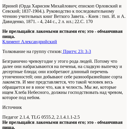
Ириней (Орда Харисим Михайлович; епископ Орловский и
Севский; 1837-1904.). Руководство к последовательному
чтению учительных книг Ветхого Завета. - Киев : тип. И. и А.
Давиденко, 1871. -
4
, 244 с., 2 л. ил.; 22.С. 170
Не прельщайся лакомыми яствами его; это - обманчивая
пища.
Климент Александрийский
Толкование на группу стихов:
Притч: 23: 3-3
Безгранично чревоугодие у этого рода людей. Потому что
далее они набрасываются на печенья, на сладкую выпечку и
десертные блюда; они изобретают длинный перечень
утонченностей; они добывают себе разнообразнейшие сорта
лакомств. И мне представляется, что такой человек весь
обращается не в иное что, как в челюсть. Мы же, которые
ищем Хлеба Небесного, должны господствовать над чревом,
которое под небом.
Источник
Педагог 2.1.4, TLG 0555.2, 2.1.4.1.1-2.5
Не прельщайся лакомыми яствами его; это - обманчивая
пища.