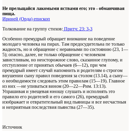
Не прельщайся лакомыми яствами его; это - обманчивая
пища.
Ириней (Орда) епископ
Толкование на группу стихов:
Притч: 23: 3-3
Особенно премудрый обращает внимание на поведение
молодаго человека на пирах. Там предосудительна пе только
жадность, но и обращение с неравными по состоянию (23, 1—
5); опасно, далее, не только обращение с человеком
завистливым, но неосторожное слово, сказанное глупому, и
отступление от принятых обычаев (6—12), при чем
премудрый имеет случай напомнить и родителям о строгом
внушении сыну правил поведения за столом (13.14), а сыну—
о необходимости следовать этим правилам (15—19). Главное
из них —не упиваться вином (20—22—Рим. 13:13).
Упрашивая и увещевая юношу слушать и исполнять это
правило его родителей и его самого (26), премудрый
изображает и отвратительный вид пьяницы и все несчастныя
и неприятныя последствия пьянства (27—35).
Источник