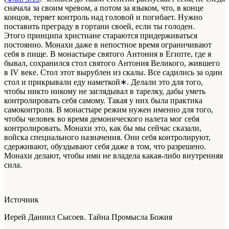
сначала за своим чревом, а потом за языком, что, в конце
концов, теряет контроль над головой и погибает. Нужно
поставить преграду в гортани своей, если ты голоден.
Этого принципа христиане стараются придерживаться
постоянно. Монахи даже в непостное время ограничивают
себя в пище. В монастыре святого Антония в Египте, где я
бывал, сохранился стол святого Антония Великого, жившего
в IV веке. Стол этот вырублен из скалы. Все садились за один
стол и прикрывали еду наметкой∗. Делали это для того,
чтобы никто никому не заглядывал в тарелку, дабы уметь
контролировать себя самому. Такая у них была практика
самоконтроля. В монастыре режим нужен именно для того,
чтобы человек во время демонического налета мог себя
контролировать. Монахи это, как бы мы сейчас сказали,
войска специального назначения. Они себя контролируют,
сдерживают, обуздывают себя даже в том, что разрешено.
Монахи делают, чтобы ими не владела какая-либо внутренняя
сила.
Источник
Иерей Даниил Сысоев. Тайна Промысла Божия