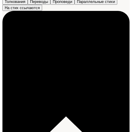
Толкования
Переводы
Проповеди
Параллельные стихи
На стих ссылаются