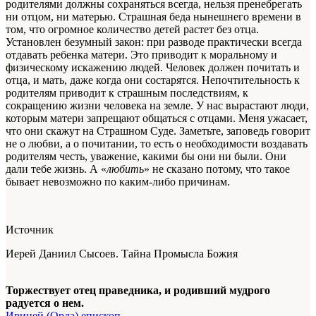
родителями должны сохраняться всегда, нельзя пренебрегать
ни отцом, ни матерью. Страшная беда нынешнего времени в
том, что огромное количество детей растет без отца.
Установлен безумный закон: при разводе практически всегда
отдавать ребенка матери. Это приводит к моральному и
физическому искажению людей. Человек должен почитать и
отца, и мать, даже когда они состарятся. Непочтительность к
родителям приводит к страшным последствиям, к
сокращению жизни человека на земле. У нас вырастают люди,
которым матери запрещают общаться с отцами. Меня ужасает,
что они скажут на Страшном Суде. Заметьте, заповедь говорит
не о любви, а о почитании, то есть о необходимости воздавать
родителям честь, уважение, какими бы они ни были. Они
дали тебе жизнь. А «
любить
» не сказано потому, что такое
бывает невозможно по каким-либо причинам.
Источник
Иерей Даниил Сысоев. Тайна Промысла Божия
Торжествует отец праведника, и родивший мудрого
радуется о нем.
Ириней (Орда) епископ