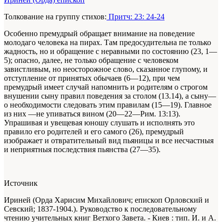
Толкование на группу стихов:
Притч: 23: 24-24
Особенно премудрый обращает внимание на поведение
молодаго человека на пирах. Там предосудительна пе только
жадность, но и обращение с неравными по состоянию (23, 1—
5); опасно, далее, не только обращение с человеком
завистливым, но неосторожное слово, сказанное глупому, и
отступление от принятых обычаев (6—12), при чем
премудрый имеет случай напомнить и родителям о строгом
внушении сыну правил поведения за столом (13.14), а сыну—
о необходимости следовать этим правилам (15—19). Главное
из них —не упиваться вином (20—22—Рим. 13:13).
Упрашивая и увещевая юношу слушать и исполнять это
правило его родителей и его самого (26), премудрый
изображает и отвратительный вид пьяницы и все несчастныя
и неприятныя последствия пьянства (27—35).
Источник
Ириней (Орда Харисим Михайлович; епископ Орловский и
Севский; 1837-1904.). Руководство к последовательному
чтению учительных книг Ветхого Завета. - Киев : тип. И. и А.