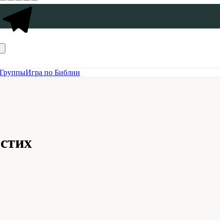
Группы
Игра по Библии
 стих