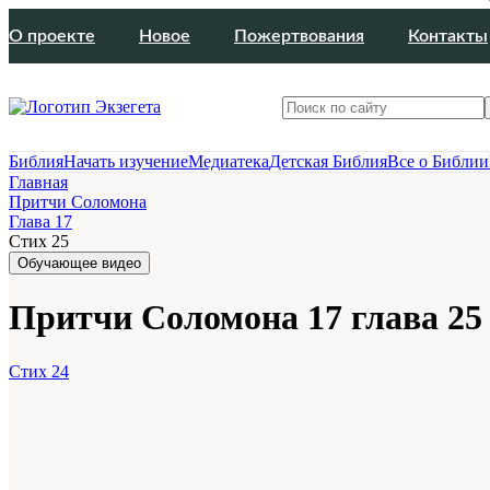
О проекте
Новое
Пожертвования
Контакты
Библия
Начать изучение
Медиатека
Детская Библия
Все о Библии
Главная
Притчи Соломона
Глава 17
Стих 25
Обучающее видео
Притчи Соломона 17 глава 25
Стих 24