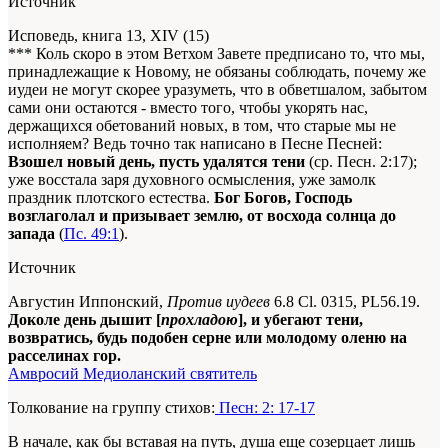
Источник
Исповедь, книга 13, XIV (15)
*** Коль скоро в этом Ветхом Завете предписано то, что мы,
принадлежащие к Новому, не обязаны соблюдать, почему же
иудеи не могут скорее уразуметь, что в обветшалом, забытом
сами они остаются - вместо того, чтобы укорять нас,
держащихся обетований новых, в том, что старые мы не
исполняем? Ведь точно так написано в Песне Песней:
Взошел новый день, пусть удалятся тени
(ср. Песн. 2:17);
уже восстала заря духовного осмысления, уже замолк
праздник плотского естества.
Бог Богов, Господь
возглаголал и призывает землю, от восхода солнца до
запада
(
Пс. 49:1
).
Источник
Августин Иппонский,
Против иудеев
6.8 Сl. 0315, PL56.19.
Доколе день дышит [
прохладою
], и убегают тени,
возвратись, будь подобен серне или молодому оленю на
расселинах гор.
Амвросий Медиоланский святитель
Толкование на группу стихов:
Песн: 2: 17-17
В начале, как бы вставая на путь, душа еще созерцает лишь