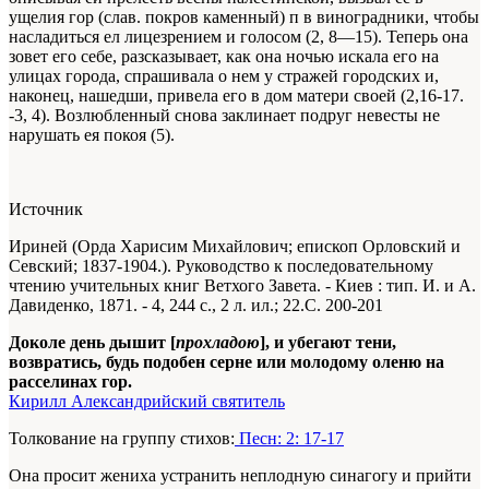
ущелия гор (слав. покров каменный) п в виноградники, чтобы
насладиться ел лицезрением и голосом (2, 8—15). Теперь она
зовет его себе, разсказывает, как она ночью искала его на
улицах города, спрашивала о нем у стражей городских и,
наконец, нашедши, привела его в дом матери своей (2,16-17.
-3, 4). Возлюбленный снова заклинает подруг невесты не
нарушать ея покоя (5).
Источник
Ириней (Орда Харисим Михайлович; епископ Орловский и
Севский; 1837-1904.). Руководство к последовательному
чтению учительных книг Ветхого Завета. - Киев : тип. И. и А.
Давиденко, 1871. -
4
, 244 с., 2 л. ил.; 22.С. 200-201
Доколе день дышит [
прохладою
], и убегают тени,
возвратись, будь подобен серне или молодому оленю на
расселинах гор.
Кирилл Александрийский святитель
Толкование на группу стихов:
Песн: 2: 17-17
Она просит жениха устранить неплодную синагогу и прийти