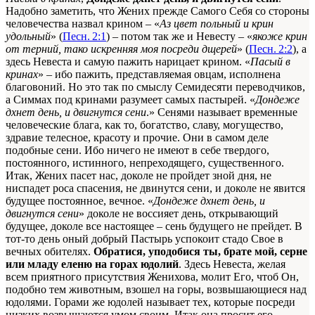
Надобно заметить, что Жених прежде Самого Себя со стороны
человечества назвал крином – «
Аз цвет польный и крин
удольный
» (
Песн. 2:1
) – потом так же и Невесту – «
якоже крин
от терний, тако искренняя моя посреди дщерей
» (
Песн. 2:2
), а
здесь Невеста и самую пажить нарицает крином. «
Пасый в
кринах
» – ибо пажить, представляемая овцам, исполнена
благовоний. Но это так по смыслу Семидесяти переводчиков,
а Симмах под кринами разумеет самых пастырей. «
Дондеже
дхнет день, и двигнутся сени
.» Сенями называет временные
человеческие блага, как то, богатство, славу, могущество,
здравие телесное, красоту и прочие. Они в самом деле
подобные сени. Ибо ничего не имеют в себе твердого,
постоянного, истинного, непреходящего, существенного.
Итак, Жених пасет нас, доколе не пройдет зной дня, не
ниспадет роса спасения, не двинутся сени, и доколе не явится
будущее постоянное, вечное. «
Дондеже дхнет день, и
двигнутся сени
» доколе не воссияет день, открывающий
будущее, доколе все настоящее – сень будущего не прейдет. В
тот-то день оный добрый Пастырь успокоит стадо Свое в
вечных обителях.
Обратися, уподобися ты, брате мой, серне
или младу еленю на горах юдолий
. Здесь Невеста, желая
всем приятного присутствия Женихова, молит Его, чтоб Он,
подобно тем животным, взошел на горы, возвышающиеся над
юдолями. Горами же юдолей называет тех, которые посреди
низких возвышаются умом своим. Итак она просит его