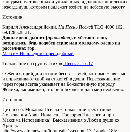
к людям опустошенных и униженных, идолопоклоннических
некогда душ, которым надлежит взойти на небесную высоту.
Источник
Кирилл Александрийский,
На Песнь Песней
TLG 4090.102,
69.1285.28-31.
Доколе день дышит [
прохладою
], и убегают тени,
возвратись, будь подобен серне или молодому оленю на
расселинах гор.
Максим Исповедник преподобный
Толкование на группу стихов:
Песн: 2: 17-17
О Жених, прийди и отгони бесов — змей, которые жалят нас
и впрыскивают свой яд страстей в души. Перескакивание
через горы всегда указывает на Божественную природу
Жениха, напоминает, что он приходит в наш мир необычно.
Источник
Цит. из сб. Михаила Пселла «Толкование трех отцов».
(толкования Аввы Нила, свт. Григория Нисского и прп.
Максима Исповедника). Высказывания о Любви души ко
Христу.
http://www.afonnews.ru/forum/all_1/section_17_1/topic_185/