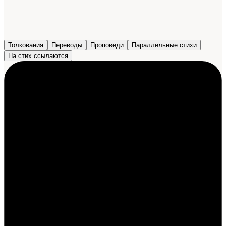
Толкования
Переводы
Проповеди
Параллельные стихи
На стих ссылаются