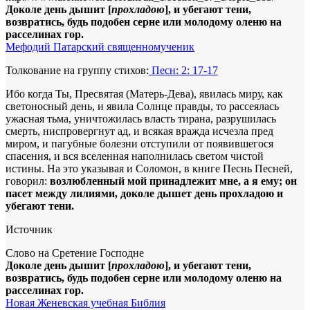
Доколе день дышит [
прохладою
], и убегают тени,
возвратись, будь подобен серне или молодому оленю на
расселинах гор.
Мефодий Патарский священномученик
Толкование на группу стихов:
Песн: 2: 17-17
Ибо когда Ты, Пресвятая (Матерь-Дева), явилась миру, как
светоносный день, и явила Солнце правды, то рассеялась
ужасная тьма, уничтожилась власть тирана, разрушилась
смерть, ниспровергнут ад, и всякая вражда исчезла пред
миром, и пагубные болезни отступили от появившегося
спасения, и вся вселенная наполнилась светом чистой
истины. На это указывая и Соломон, в книге Песнь Песней,
говорил:
возлюбленный мой принадлежит мне, а я ему; он
пасет между лилиями, доколе дышет день прохладою и
убегают тени.
Источник
Слово на Сретение Господне
Доколе день дышит [
прохладою
], и убегают тени,
возвратись, будь подобен серне или молодому оленю на
расселинах гор.
Новая Женевская учебная Библия