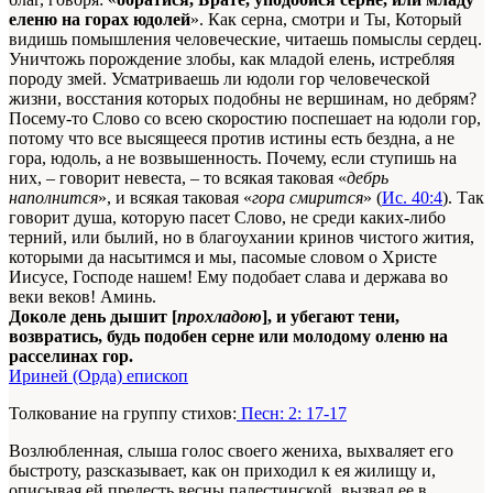
еленю на горах юдолей
». Как серна, смотри и Ты, Который
видишь помышления человеческие, читаешь помыслы сердец.
Уничтожь порождение злобы, как младой елень, истребляя
породу змей. Усматриваешь ли юдоли гор человеческой
жизни, восстания которых подобны не вершинам, но дебрям?
Посему-то Слово со всею скоростию поспешает на юдоли гор,
потому что все высящееся против истины есть бездна, а не
гора, юдоль, а не возвышенность. Почему, если ступишь на
них, – говорит невеста, – то всякая таковая «
дебрь
наполнится
», и всякая таковая «
гора смирится
» (
Ис. 40:4
). Так
говорит душа, которую пасет Слово, не среди каких-либо
терний, или былий, но в благоухании кринов чистого жития,
которыми да насытимся и мы, пасомые словом о Христе
Иисусе, Господе нашем! Ему подобает слава и держава во
веки веков! Аминь.
Доколе день дышит [
прохладою
], и убегают тени,
возвратись, будь подобен серне или молодому оленю на
расселинах гор.
Ириней (Орда) епископ
Толкование на группу стихов:
Песн: 2: 17-17
Возлюбленная, слыша голос своего жениха, выхваляет его
быстроту, разсказывает, как он приходил к ея жилищу и,
описывая ей прелесть весны палестинской, вызвал ее в