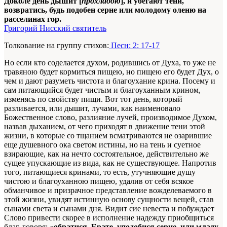
Доколе день дышит [
прохладою
], и убегают тени,
возвратись, будь подобен серне или молодому оленю на
расселинах гор.
Григорий Нисский святитель
Толкование на группу стихов:
Песн: 2: 17-17
Но если кто соделается духом, родившись от Духа, то уже не
травяною будет кормиться пищею, но пищею его будет Дух, о
чем и дают разуметь чистота и благоухание крина. Посему и
сам питающийся будет чистым и благоуханным крином,
изменясь по свойству пищи. Вот тот день, который
разливается, или дышит, лучами, как наименовало
Божественное слово, разлияние лучей, производимое Духом,
назвав дыханием, от чего приходят в движение тени этой
жизни, в которые со тщанием всматриваются не озарившие
еще душевного ока светом истины, но на тень и суетное
взирающие, как на нечто состоятельное, действительно же
сущее упускающие из вида, как не существующее. Напротив
того, питающиеся кринами, то есть, утучняющие душу
чистою и благоуханною пищею, удалив от себя всякое
обманчивое и призрачное представление вожделеваемого в
этой жизни, увидят истинную основу сущности вещей, став
сынами света и сынами дня. Видит сие невеста и побуждает
Слово привести скорее в исполнение надежду приобщиться
благ, говоря: «
обратися, Брате, уподобися серне, или младу