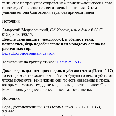
тени, еще не тронутые откровением приближающегося Слова,
и потому ей все еще не светит день Евангелия. Затем
улавливает она благовония веры без примеси теней.
Источник
Амвросий Медиоланский,
Об Исааке, или о душе
8.68 Сl.
0128, 8.68.690.17.
Доколе день дышит [
прохладою
], и убегают тени,
возвратись, будь подобен серне или молодому оленю на
расселинах гор.
Беда Достопочтенный святой
Толкование на группу стихов:
Песн: 2: 17-17
Доколе день дышит
прохладою
, и убегают тени
(Песн. 2:17),
то есть доколе восходит вечный свет будущего века и убегают,
чтобы исчезнуть, тени жизни сей, то есть неведения и греха,
которыми, между тем, даже мы, верные, светильником Слова
Божия пользующиеся, весьма и весьма ослеплены.
Источник
Беда Достопочтенный,
На Песнь Песней
2.2.17 Сl.1353,
2.2.669.