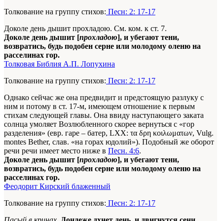
Толкование на группу стихов:
Песн: 2: 17-17
Доколе день дышит прохладою. См. ком. к ст. 7.
Доколе день дышит [
прохладою
], и убегают тени,
возвратись, будь подобен серне или молодому оленю на
расселинах гор.
Толковая Библия А.П. Лопухина
Толкование на группу стихов:
Песн: 2: 17-17
Однако сейчас же она предвидит и предстоящую разлуку с
ним и потому в ст. 17-м, имеющем отношение к первым
стихам следующей главы. Она ввиду наступающего заката
солнца умоляет Возлюбленного скорее вернуться с «гор
разделения» (евр. гape – батер, LXX: τα δρη κοιλωματων, Vulg.
montes Bether, слав. «на горах юдолий»). Подобный же оборот
речи речи имеет место ниже в
Песн. 4:6
.
Доколе день дышит [
прохладою
], и убегают тени,
возвратись, будь подобен серне или молодому оленю на
расселинах гор.
Феодорит Кирский блаженный
Толкование на группу стихов:
Песн: 2: 17-17
Пасый в кринах
,
Дондеже дхнет день, и двигнутся сени
.