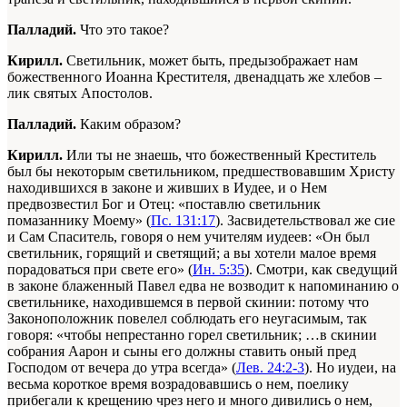
Палладий.
Что это такое?
Кирилл.
Светильник, может быть, предызображает нам
божественного Иоанна Крестителя, двенадцать же хлебов –
лик святых Апостолов.
Палладий.
Каким образом?
Кирилл.
Или ты не знаешь, что божественный Креститель
был бы некоторым светильником, предшествовавшим Христу
находившихся в законе и живших в Иудее, и о Нем
предвозвестил Бог и Отец: «поставлю светильник
помазаннику Моему» (
Пс. 131:17
). Засвидетельствовал же сие
и Сам Спаситель, говоря о нем учителям иудеев: «Он был
светильник, горящий и светящий; а вы хотели малое время
порадоваться при свете его» (
Ин. 5:35
). Смотри, как сведущий
в законе блаженный Павел едва не возводит к напоминанию о
светильнике, находившемся в первой скинии: потому что
Законоположник повелел соблюдать его неугасимым, так
говоря: «чтобы непрестанно горел светильник; …в скинии
собрания Аарон
и сыны его
должны ставить оный пред
Господом от вечера до утра всегда» (
Лев. 24:2-3
). Но иудеи, на
весьма короткое время возрадовавшись о нем, поелику
прибегали к крещению чрез него и много дивились о нем,