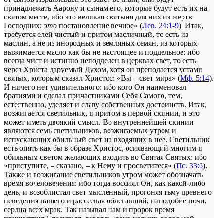
принадлежать Аарону и сынам его, которые будут есть их на
святом месте, ибо это великая святыня для них из жертв
Господних:
это
постановление вечное» (
Лев. 24:1-9
). Итак,
требуется елей чистый и притом масличный, то есть из
маслин, а не из инородных и земляных семян, из которых
выжимается масло как бы не настоящее и поддельное: ибо
всегда чист и истинно неподделен в церквах свет, то есть
через Христа даруемый Духом, хотя он преподается устами
святых, которым сказал Христос: «Вы – свет мира» (
Мф. 5:14
).
И ничего нет удивительного: ибо кого Он наименовал
братиями и сделал причастниками Себя Самого, тем,
естественно, уделяет и славу собственных достоинств. Итак,
возжигается светильник, и притом в первой скинии, и это
может иметь двоякий смысл. Во внутреннейшей скинии
являются семь светильников, возжигаемых утром и
испускающих обильный свет на входящих в нее. Светильник
есть опять как бы в образе Христос, осиявающий многим и
обильным светом желающих входить во Святая Святых: ибо
«приступите, – сказано, – к Нему и просветитеся» (
Пс. 33:6
).
Также и возжигание светильников утром может обозначать
время вочеловечения: ибо тогда воссиял Он, как какой-либо
день, и возоблистал свет мысленный, прогоняя тьму древнего
неведения нашего и рассеевая облегавший, наподобие ночи,
сердца всех мрак. Так называл нам и пророк время