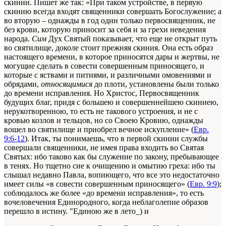
скинии. Пишет же так: «При таком устройстве, в первую
скинию всегда входят священники совершать Богослужение; а
во вторую – однажды в год один только первосвященник, не
без крови, которую приносит за себя и за грехи неведения
народа.
Сим
Дух Святый показывает, что еще не открыт путь
во святилище, доколе стоит прежняя скиния. Она есть образ
настоящего времени, в которое приносятся дары и жертвы, не
могущие сделать в совести совершенным приносящего, и
которые с яствами и питиями, и различными омовениями и
обрядами,
относящимися
до плоти, установлены были только
до времени исправления. Но Христос, Первосвященник
будущих благ, придя с большею и совершеннейшею скиниею,
нерукотворенною, то есть не такового устроения, и не с
кровью козлов и тельцов, но со Своею Кровию, однажды
вошел во святилище и приобрел вечное искупление» (
Евр.
9:6-12
). Итак, ты понимаешь, что в первой скинии службы
совершали священники, не имея права входить во Святая
Святых: ибо таково как бы служение по закону, пребывающее
в тенях. Но тщетно сие к очищению и омытию греха: ибо ты
слышал недавно Павла, вопиющего, что все это недостаточно
имеет силы «в совести совершенным приносящего» (
Евр. 9:9
);
соблюдалось же более «до времени исправления», то есть
вочеловечения Единородного, когда неблаголепие образов
перешло в истину. "Единою же в лето_) и