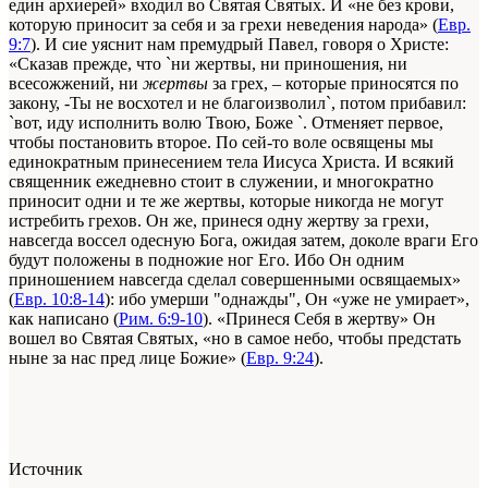
един архиерей» входил во Святая Святых. И «не без крови,
которую приносит за себя и за грехи неведения народа» (
Евр.
9:7
). И сие уяснит нам премудрый Павел, говоря о Христе:
«Сказав прежде, что `ни жертвы, ни приношения, ни
всесожжений, ни
жертвы
за грех, – которые приносятся по
закону, -Ты не восхотел и не благоизволил`, потом прибавил:
`вот, иду исполнить волю Твою, Боже `. Отменяет первое,
чтобы постановить второе. По сей-то воле освящены мы
единократным принесением тела Иисуса Христа. И всякий
священник ежедневно стоит в служении, и многократно
приносит одни и те же жертвы, которые никогда не могут
истребить грехов. Он же, принеся одну жертву за грехи,
навсегда воссел одесную Бога, ожидая затем, доколе враги Его
будут положены в подножие ног Его. Ибо Он одним
приношением навсегда сделал совершенными освящаемых»
(
Евр. 10:8-14
): ибо умерши "однажды", Он «уже не умирает»,
как написано (
Рим. 6:9-10
). «Принеся Себя в жертву» Он
вошел во Святая Святых, «но в самое небо, чтобы предстать
ныне за нас пред лице Божие» (
Евр. 9:24
).
Источник