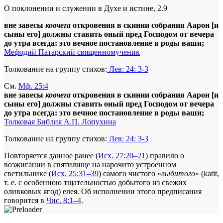
О поклонении и служении в Духе и истине, 2.9
вне завесы
ковчега
откровения в скинии собрания Аарон [и
сыны его] должны ставить оный пред Господом от вечера
до утра всегда: это вечное постановление в роды ваши;
Мефодий Патарский священномученик
Толкование на группу стихов:
Лев: 24: 3-3
См.
Мф. 25:4
вне завесы
ковчега
откровения в скинии собрания Аарон [и
сыны его] должны ставить оный пред Господом от вечера
до утра всегда: это вечное постановление в роды ваши;
Толковая Библия А.П. Лопухина
Толкование на группу стихов:
Лев: 24: 3-3
Повторяется данное ранее (
Исх. 27:20–21
) правило о
возжигании в святилище на нарочито устроенном
светильнике (
Исх. 25:31–39
) самого чистого «
выбитого
» (katit,
т. е. с особенною тщательностью добытого из свежих
оливковых ягод) елея. Об исполнении этого предписания
говорится в
Чис. 8:1–4
.