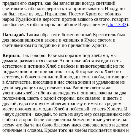
предали его смерти, как бы загасивши всегда светящий
светильник: ибо хотя дерзость эта приписывается Ироду, но
он был тоже из рода Израилева. Посему Христос, обвиняя
народ Иудейский в дерзости против всякого святого, говорит:
«не бывает, чтобы пророк погиб вне Иерусалима» (
Лк. 13:33
).
Палладий.
Таким образом и божественный Креститель был
для находившихся в законе и живших в Иудее светом и
светильником по подобию и по причастию Христа.
Кирилл.
Так говорю. Равным образом под хлебами, мы
думаем, разумеются святые Апостолы: ибо хотя один есть
естеством и истинно Хлеб с небеси и животворящий; но по
подражанию и по причастию Того, Который есть Хлеб по
естеству, и божественные тайноводцы суть хлебы, питающие
в благочестие, вносящие в нас слова жизни и удаляющие из
души верующих глад невежества. Равночисленны же
ученикам хлебы: ибо их двенадцать и они возложены на два
положения, шесть с одной стороны, как сказано, и шесть с
другой, едва не кругом облегая трапезу и имея на среднем
месте положенным один Хлеб и небесный, то есть Христа. И
«двух десятин» каждый, то есть из двух мер совершенных: ибо
с обеих сторон были совершенны Божественные ученики, ко
всему что бы та ни было благому имея совершенство и делом
отличные и словом. Кроме того на хлебы посыпается ливан и