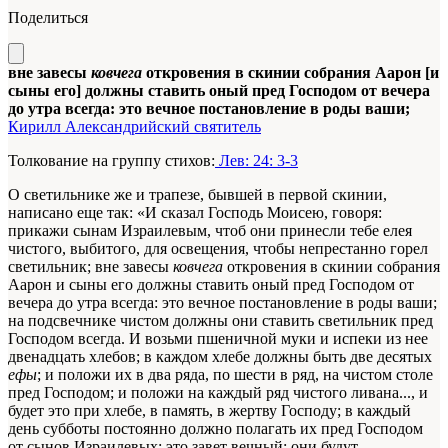
Поделиться
вне завесы
ковчега
откровения в скинии собрания Аарон [и
сыны его] должны ставить оный пред Господом от вечера
до утра всегда: это вечное постановление в роды ваши;
Кирилл Александрийский святитель
Толкование на группу стихов:
Лев: 24: 3-3
О светильнике же и трапезе, бывшей в первой скинии,
написано еще так: «И сказал Господь Моисею, говоря:
прикажи сынам Израилевым, чтоб они принесли тебе елея
чистого, выбитого, для освещения, чтобы непрестанно горел
светильник; вне завесы
ковчега
откровения в скинии собрания
Аарон
и сыны его
должны ставить оный пред Господом от
вечера до утра всегда: это вечное постановление в роды ваши;
на подсвечнике чистом должны они ставить светильник пред
Господом всегда. И возьми пшеничной муки и испеки из нее
двенадцать хлебов; в каждом хлебе должны быть две десятых
ефы
; и положи их в два ряда, по шести в ряд, на чистом столе
пред Господом; и положи на
каждый
ряд чистого ливана..., и
будет это при хлебе, в память, в жертву Господу; в каждый
день субботы постоянно должно полагать их пред Господом
от сынов Израилевых: это завет вечный; они будут