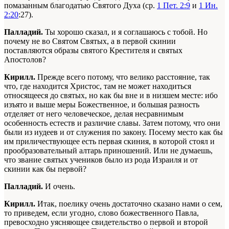
помазанным благодатью Святого Духа (ср.
1 Пет. 2:9
и
1 Ин.
2:20
:27).
Палладий.
Ты хорошо сказал, и я соглашаюсь с тобой. Но
почему не во Святом Святых, а в первой скинии
поставляются образы святого Крестителя и святых
Апостолов?
Кирилл.
Прежде всего потому, что велико расстояние, так
что, где находится Христос, там не может находиться
относящееся до святых, но как бы вне и в низшем месте: ибо
изъято и выше меры Божественное, и большая разность
отделяет от него человеческое, делая несравнимым
особенность естеств и различие славы. Затем потому, что они
были из иудеев и от служения по закону. Посему место как бы
им приличествующее есть первая скиния, в которой стоял и
прообразовательный алтарь приношений. Или не думаешь,
что звание святых учеников было из рода Израиля и от
скинии как бы первой?
Палладий.
И очень.
Кирилл.
Итак, поелику очень достаточно сказано нами о сем,
то приведем, если угодно, слово божественного Павла,
превосходно уясняющее свидетельство о первой и второй