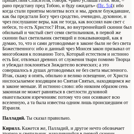
пришествия Спасителя, говоря: «рано услышь голос мой, –
рано предстану пред Тобою, и буду ожидать» (
Пс. 5:4
): ибо
когда стали приятны молитвы всех и мы, древле блуждавшие,
как бы предстали Богу чрез сродство, очевидно, духовное, и
чрез послушание веры, как не тогда, как воссиял нам свет с
небеси, то есть Христос? Итак, во внутреннейшей скинии был
обильный и чистый свет семи светильников, в первой же
скинии был светильник светящий и показывающий, как я
думаю, то, что и сами детоводимые в законе были не без света
Божественного: ибо и данный чрез Моисея закон призывал от
многобожия к познанию Того, Который естеством и истинно
есть Бог, отвлекал древних от служения твари помимо Творца
и убеждал поклоняться Зиждителю всяческих; а это
совершалось в душах детоводимых не без света мысленного.
Итак, скажу я опять, обильно и велико освещение, от Христа
ниспосылаемое входящим во Святая Святых, находящимся же
в законе меньше. И истинно слово: ибо никоим образом сень
законная не может равняться в светлости духовной
евангельским изречениям: потому что они осиявают всю
вселенную, а та была известна одним лишь происшедшим от
Израиля.
Палладий.
Ты сказал правильно.
Кирилл.
Кажется же, Палладий, и другое нечто обозначает
трапеза и светильник, находившийся в первой скинии.