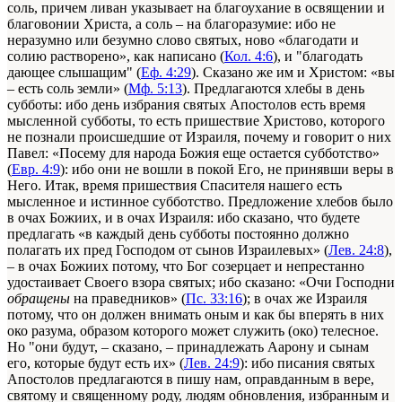
соль, причем ливан указывает на благоухание в освящении и
благовонии Христа, а соль – на благоразумие: ибо не
неразумно или безумно слово святых, ново «благодати и
солию растворено», как написано (
Кол. 4:6
), и "благодать
дающее слышащим" (
Еф. 4:29
). Сказано же им и Христом: «вы
– есть соль земли» (
Мф. 5:13
). Предлагаются хлебы в день
субботы: ибо день избрания святых Апостолов есть время
мысленной субботы, то есть пришествие Христово, которого
не познали происшедшие от Израиля, почему и говорит о них
Павел: «Посему для народа Божия еще остается субботство»
(
Евр. 4:9
): ибо они не вошли в покой Его, не принявши веры в
Него. Итак, время пришествия Спасителя нашего есть
мысленное и истинное субботство. Предложение хлебов было
в очах Божиих, и в очах Израиля: ибо сказано, что будете
предлагать «в каждый день субботы постоянно должно
полагать их пред Господом от сынов Израилевых» (
Лев. 24:8
),
– в очах Божиих потому, что Бог созерцает и непрестанно
удостаивает Своего взора святых; ибо сказано: «Очи Господни
обращены
на праведников» (
Пс. 33:16
); в очах же Израиля
потому, что он должен внимать оным и как бы вперять в них
око разума, образом которого может служить (око) телесное.
Но "они будут, – сказано, – принадлежать Аарону и сынам
его, которые будут есть их» (
Лев. 24:9
): ибо писания святых
Апостолов предлагаются в пишу нам, оправданным в вере,
святому и священному роду, людям обновления, избранным и