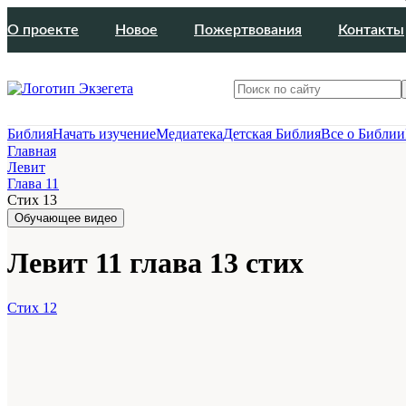
О проекте
Новое
Пожертвования
Контакты
Библия
Начать изучение
Медиатека
Детская Библия
Все о Библии
Главная
Левит
Глава 11
Стих 13
Обучающее видео
Левит 11 глава 13 стих
Стих 12