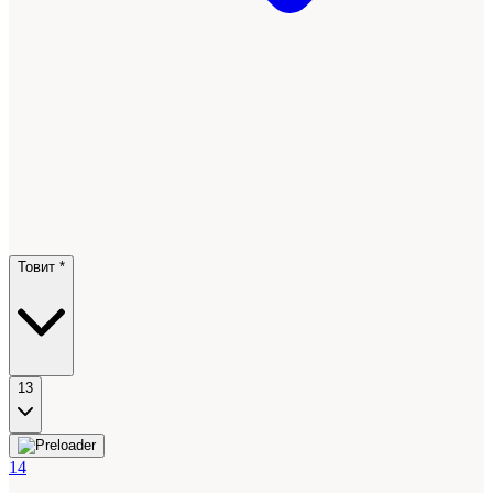
Товит *
13
14