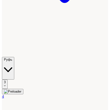
Руфь
3
4