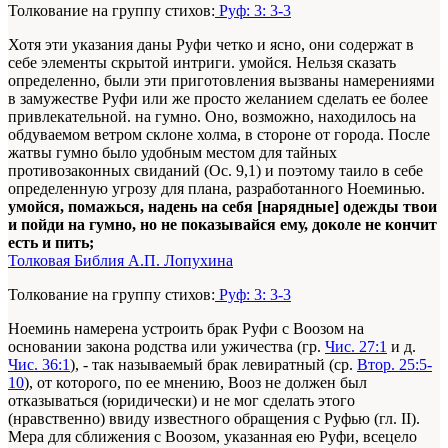
Толкование на группу стихов:
Руф: 3: 3-3
Хотя эти указания даны Руфи четко и ясно, они содержат в
себе элементы скрытой интриги. умойся. Нельзя сказать
определенно, были эти приготовления вызваны намерениями
в замужестве Руфи или же просто желанием сделать ее более
привлекательной. на гумно. Оно, возможно, находилось на
обдуваемом ветром склоне холма, в стороне от города. После
жатвы гумно было удобным местом для тайных
противозаконных свиданий (Ос. 9,1) и поэтому таило в себе
определенную угрозу для плана, разработанного Ноеминью.
умойся, помажься, надень на себя [нарядные] одежды твои
и пойди на гумно, но не показывайся ему, доколе не кончит
есть и пить;
Толковая Библия А.П. Лопухина
Толкование на группу стихов:
Руф: 3: 3-3
Ноеминь намерена устроить брак Руфи с Воозом на
основании закона родства или ужичества (гр.
Чис. 27:1
и д.
Чис. 36:1
), - так называемый брак левиратный (ср.
Втор. 25:5-
10
), от которого, по ее мнению, Вооз не должен был
отказываться (юридически) и не мог сделать этого
(нравственно) ввиду известного обращения с Руфью (гл. II).
Мера для сближения с Воозом, указанная ею Руфи, всецело