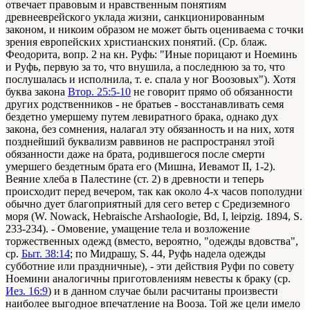
отвечает правовым и нравственным понятиям
древнееврейского уклада жизни, санкционированным
законом, и никоим образом не может быть оцениваема с точки
зрения европейских христианских понятий. (Ср. блаж.
Феодорита, вопр. 2 на кн. Руфь: "Иные порицают и Ноеминь
и Руфь, первую за то, что внушила, а последнюю за то, что
послушалась и исполнила, т. е. спала у ног Воозовых"). Хотя
буква закона
Втор. 25:5-10
не говорит прямо об обязанности
других родственников - не братьев - восстанавливать семя
бездетно умершему путем левиратного брака, однако дух
закона, без сомнения, налагал эту обязанность и на них, хотя
позднейший буквализм раввинов не распространял этой
обязанности даже на брата, родившегося после смерти
умершего бездетным брата его (Мишна, Иевамот II, 1-2).
Веяние хлеба в Палестине (ст. 2) в древности и теперь
происходит перед вечером, так как около 4-х часов пополудни
обычно дует благоприятный для сего ветер с Средиземного
моря (W. Nowack, Hebraische ArshaoIogie, Bd, I, leipzig. 1894, S.
233-234). - Омовение, умащение тела и возложение
торжественных одежд (вместо, вероятно, "одежды вдовства",
ср.
Быт. 38:14
; по Мидрашу, S. 44, Руфь надела одежды
субботние или праздничные), - эти действия Руфи по совету
Ноемини аналогичны приготовлениям невесты к браку (ср.
Иез. 16:9
) и в данном случае были расчитаны произвести
наиболее выгодное впечатление на Вооза. Той же цели имело