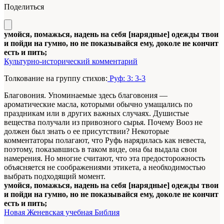
Поделиться
умойся, помажься, надень на себя [нарядные] одежды твои
и пойди на гумно, но не показывайся ему, доколе не кончит
есть и пить;
Культурно-исторический комментарий
Толкование на группу стихов:
Руф: 3: 3-3
Благовония. Упоминаемые здесь благовония —
ароматические масла, которыми обычно умащались по
праздникам или в других важных случаях. Душистые
вещества получали из привозного сырья. Почему Вооз не
должен был знать о ее присутствии? Некоторые
комментаторы полагают, что Руфь нарядилась как невеста,
поэтому, показавшись в таком виде, она бы выдала свои
намерения. Но многие считают, что эта предосторожность
объясняется не соображениями этикета, а необходимостью
выбрать подходящий момент.
умойся, помажься, надень на себя [нарядные] одежды твои
и пойди на гумно, но не показывайся ему, доколе не кончит
есть и пить;
Новая Женевская учебная Библия