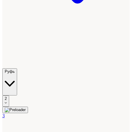
Руфь
2
3