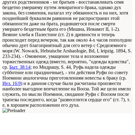
других родственников - не братьев - восстанавливать семя
бездетно умершему путем левиратного брака, однако дух
закона, без сомнения, налагал эту обязанность и на них, хотя
позднейший буквализм раввинов не распространял этой
обязанности даже на брата, родившегося после смерти
умершего бездетным брата его (Мишна, Иевамот II, 1-2).
Веяние хлеба в Палестине (ст. 2) в древности и теперь
происходит перед вечером, так как около 4-х часов пополудни
обычно дует благоприятный для сего ветер с Средиземного
моря (W. Nowack, Hebraische ArshaoIogie, Bd, I, leipzig. 1894, S.
233-234). - Омовение, умащение тела и возложение
торжественных одежд (вместо, вероятно, "одежды вдовства",
ср.
Быт. 38:14
; по Мидрашу, S. 44, Руфь надела одежды
субботние или праздничные), - эти действия Руфи по совету
Ноемини аналогичны приготовлениям невесты к браку (ср.
Иез. 16:9
) и в данном случае были расчитаны произвести
наиболее выгодное впечатление на Вооза. Той же цели имело
служить, по мысли Ноемини, свидание Руфи с Воозом после
трапезы последнего, когда "развеселится сердце его" (ст. 7), т.
е. в хорошем расположении его духа.