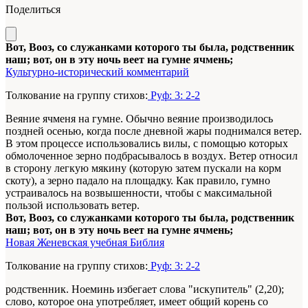
Поделиться
Вот, Вооз, со служанками которого ты была, родственник
наш; вот, он в эту ночь веет на гумне ячмень;
Культурно-исторический комментарий
Толкование на группу стихов:
Руф: 3: 2-2
Веяние ячменя на гумне. Обычно веяние производилось
поздней осенью, когда после дневной жары поднимался ветер.
В этом процессе использовались вилы, с помощью которых
обмолоченное зерно подбрасывалось в воздух. Ветер относил
в сторону легкую мякину (которую затем пускали на корм
скоту), а зерно падало на площадку. Как правило, гумно
устраивалось на возвышенности, чтобы с максимальной
пользой использовать ветер.
Вот, Вооз, со служанками которого ты была, родственник
наш; вот, он в эту ночь веет на гумне ячмень;
Новая Женевская учебная Библия
Толкование на группу стихов:
Руф: 3: 2-2
родственник. Ноеминь избегает слова "искупитель" (2,20);
слово, которое она употребляет, имеет общий корень со