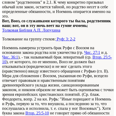
словом "родственник" в 2,1. К чему конкретно призывал
обычай или закон, остается тайной, но родство несет в себе
определенные обязанности, и Ноеминь опирается именно на
это.
Вот, Вооз, со служанками которого ты была, родственник
наш; вот, он в эту ночь веет на гумне ячмень;
Толковая Библия А.П. Лопухина
Толкование на группу стихов:
Руф: 3: 2-2
Ноеминь намерена устроить брак Руфи с Воозом на
основании закона родства или ужичества (гр.
Чис. 27:1
и д.
Чис. 36:1
), - так называемый брак левиратный (ср.
Втор. 25:5-
10
), от которого, по ее мнению, Вооз не должен был
отказываться (юридически) и не мог сделать этого
(нравственно) ввиду известного обращения с Руфью (гл. II).
Мера для сближения с Воозом, указанная ею Руфи, всецело
отвечает правовым и нравственным понятиям
древнееврейского уклада жизни, санкционированным
законом, и никоим образом не может быть оцениваема с точки
зрения европейских христианских понятий. (Ср. блаж.
Феодорита, вопр. 2 на кн. Руфь: "Иные порицают и Ноеминь
и Руфь, первую за то, что внушила, а последнюю за то, что
послушалась и исполнила, т. е. спала у ног Воозовых"). Хотя
буква закона
Втор. 25:5-10
не говорит прямо об обязанности