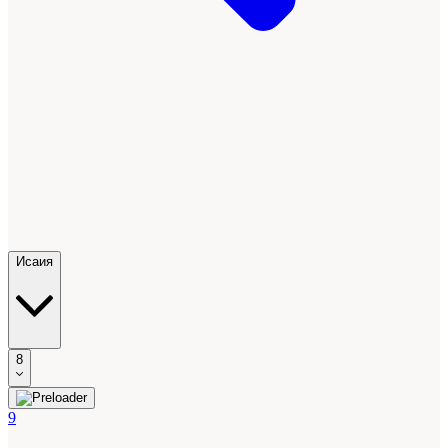
Исаия
8
9