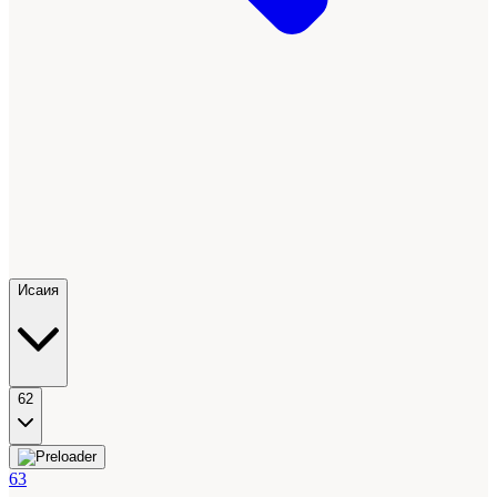
Исаия
62
63