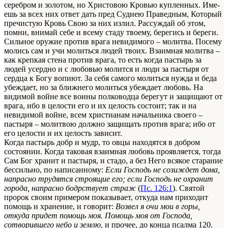
серебром и золо­том, но Христовою Кровью купленных. Име­
ешь за всех них ответ дать пред Судиею Пра­ведным, Который
пречистую Кровь Свою за них излил. Рассуждай об этом,
помни, внимай себе и всему стаду твоему, берегись и береги.
Сильное оружие против врага невидимо­го – молитва. Посему
молись сам и учи мо­литься людей твоих. Взаимная молитва –
как крепкая стена против врага, то есть когда пас­тырь за
людей усердно и с любовью молится и люди за пастыря от
сердца к Богу вопиют. За себя самого молиться нужда и беда
убеждает, но за ближнего молиться убеждает любовь. На
видимой войне все воины полководца берегут и защищают от
врага, ибо в целости его и их целость состоит; так и на
невидимой войне, всем христианам начальника своего –
пасты­ря – молитвою должно защищать против вра­га; ибо от
его целости и их целость зависит.
Когда пастырь добр и мудр, то овцы нахо­дятся в добром
состоянии. Когда таковая взаимная любовь проявляется, тогда
Сам Бог хра­нит и пастыря, и стадо, а без Него всякое ста­рание
бессильно, по написанному:
Если Господь не созиждет дома,
напрасно трудятся строя­щие его; если Господь не охранит
города, напрасно бодрствует страж
(
Пс. 126:1
). Святой
пророк своим примером показывает, откуда нам при­ходит
помощь и хранение, и говорит:
Возвел я очи мои в горы,
откуда придет помощь моя. По­мощь моя от Господа,
сотворившего небо и зем­лю,
и прочее, до конца псалма 120.