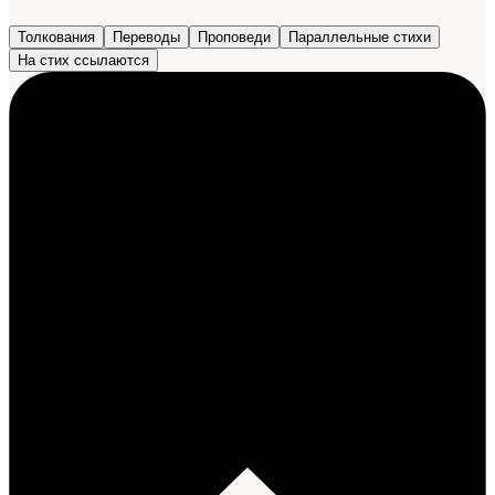
Толкования
Переводы
Проповеди
Параллельные стихи
На стих ссылаются