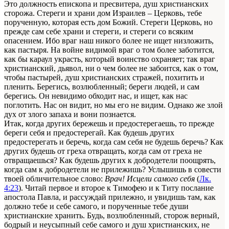
Это должность епископа и пресвитера, душ христианских
сторожа. Стереги и храни дом Израилев – Церковь, тебе
порученную, кото­рая есть дом Божий. Стереги Церковь, но
прежде сам себе храни и стереги, и стереги со всяким
опасением. Ибо враг наш никого более не ищет низложить,
как пастыря. На вой­не видимой враг о том более заботится,
как бы караул украсть, который воинство охраняет; так враг
христианский, дьявол, ни о чем более не забоится, как о том,
чтобы пастырей, душ хри­стианских стражей, похитить и
пленить. Берегись, возлюбленный; береги людей, и сам
берегись. Он невидимо обходит нас, и ищет, как нас
поглотить. Нас он видит, но мы его не видим. Однако же злой
дух от злого запаха и вони познается.
Итак, когда других бережешь и предосте­регаешь, то прежде
береги себя и предостере­гай. Как будешь других
предостерегать и бе­речь, когда сам себя не будешь беречь? Как
других будешь от греха отвращать, когда сам от греха не
отвращаешься? Как будешь дру­гих к добродетели поощрять,
когда сам к доб­родетели не прилежишь? Услышишь в совес­ти
твоей обличительное слово:
Врач! Исцели самого себя
(
Лк.
4:23
). Читай первое и второе к Тимофею и к Титу послание
апостола Павла, и рассуждай прилежно, и увидишь там, как
дол­жно тебе и себе самого, и порученные тебе души
христианские хранить. Будь, возлюбленный, сторож верный,
бодрый и неусыпный себе са­мого и душ христианских, не