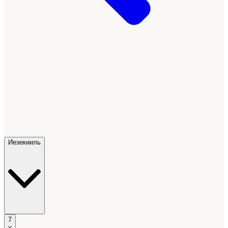
Иезекииль
7