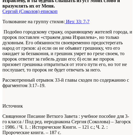
Израилеву, и ты будешь слышать из уст Моих слово и
вразумлять их от Меня.
Сергий (Соколов) епископ
Толкование на группу стихов:
Иез: 33: 7-7
Подобно городскому стражу, охраняющему жителей города, и
пророк поставлен «стражем дома Израилева», но только
духовным. Его обязанности своевременно предостерегать
народ от грехов: а) если он не объявит грешнику, что его
ожидает за беззакония, и грешник умрет во грехе своем, то
пророк ответит за гибель души его; б) если же пророк
призовет грешника отвратиться от этого пути его, но тот не
послушает, то пророк не будет отвечать за него.
Рассмотренный отрывок 33-й главы сходен по содержанию с
фрагментом 3:17–19.
Источник
Священное Писание Ветхого Завета : учебное пособие для 3-
го класса / Под ред. иеродиакона Сергия (Соколова) – Загорск
: 1986. / Ч. 1. : Исторические Книги. – 121 с.; Ч. 2. :
Пророческие книги. – 187 с.