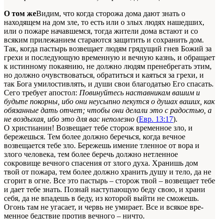
О том же
Видим, что когда сторожа дома дают знать о
находящем на дом зле, то есть или о злых лю­дях нашедших,
или о пожаре начавшемся, тог­да жители дома встают и со
всяким прилежа­нием стараются защитить и сохранить дом.
Так, когда пастырь возвещает людям грядущий гнев Божий за
грехи и последующую времен­ную и вечную казнь, и обращает
к истинному покаянию, не должно людям пренебрегать этим,
но должно очувствоваться, обратиться и каяться за грехи, и
так Бога умилостивлять, и души свои благодатью Его спасать.
Сего тре­бует апостол:
Повинуйтесь наставникам вашим и
будьте покорны, ибо они неусыпно пекутся о душах ваших, как
обязанные дать отчет; что­бы они делали это с радостью, а
не воздыхая, ибо это для вас неполезно
(
Евр. 13:17
).
О христианин! Возвещает тебе сторож вре­менное зло, и
бережешься. Тем более должно беречься, когда вечное
возвещается тебе зло. Бережешь имение тленное от вора и
злого че­ловека, тем более беречь должно нетленное
сокровище вечного спасения от злого духа. Хранишь дом
твой от пожара, тем более дол­жно хранить душу и тело, да не
сгорит в огне. Все это пастырь – сторож твой – возвещает тебе
и дает тебе знать. Познай наступающую беду свою, и храни
себя, да не впадешь в беду, из которой выйти не сможешь.
Огонь там не угасает, и червь не умирает. Все и всякое вре­
менное бедствие против вечного – ничто.