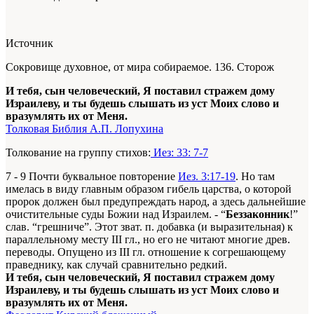
Источник
Сокровище духовное, от мира собираемое. 136. Сторож
И тебя, сын человеческий, Я поставил стражем дому
Израилеву, и ты будешь слышать из уст Моих слово и
вразумлять их от Меня.
Толковая Библия А.П. Лопухина
Толкование на группу стихов:
Иез: 33: 7-7
7 - 9 Почти буквальное повторение
Иез. 3:17-19
. Но там
имелась в виду главным образом гибель царства, о которой
пророк должен был предупреждать народ, а здесь дальнейшие
очистительные суды Божии над Израилем. - “
Беззаконник
!”
слав. “грешниче”. Этот зват. п. добавка (и выразительная) к
параллельному месту III гл., но его не читают многие древ.
переводы. Опущено из III гл. отношение к согрешающему
праведнику, как случай сравнительно редкий.
И тебя, сын человеческий, Я поставил стражем дому
Израилеву, и ты будешь слышать из уст Моих слово и
вразумлять их от Меня.