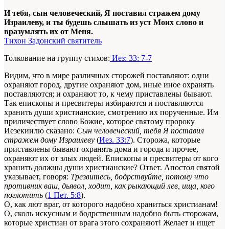
И тебя, сын человеческий, Я поставил стражем дому
Израилеву, и ты будешь слышать из уст Моих слово и
вразумлять их от Меня.
Тихон Задонский святитель
Толкование на группу стихов:
Иез: 33: 7-7
Видим, что в мире различных сторожей по­ставляют: одни
охраняют город, другие охраняют дом, иные иное охранять
поставляются; и охраняют то, к чему приставлены бывают.
Так епископы и пресвитеры избираются и постав­ляются
хранить души христианские, смотре­нию их порученные. Им
приличествует слово Божие, которое святому пророку
Иезекиилю сказано:
Сын человеческий, тебя Я поставил
стражем дому Израилеву
(
Иез. 33:7
). Сторожа, которые
приставлены бывают охранять дома и города и прочее,
охраняют их от злых людей. Епископы и пресвитеры от кого
хранить долж­ны души христианские? Ответ. Апостол святой
указывает, говоря:
Трезвитесь, бодрствуйте, по­тому что
противник ваш, дьявол, ходит, как ры­кающий лев, ища, кого
поглотить
(
1 Пет. 5:8
).
О, как лют враг, от которого надобно хра­ниться хри­стианам!
О, сколь искусным и бодрственным надобно быть сторожам,
которые христиан от врага этого сохраняют! Желает и ищет