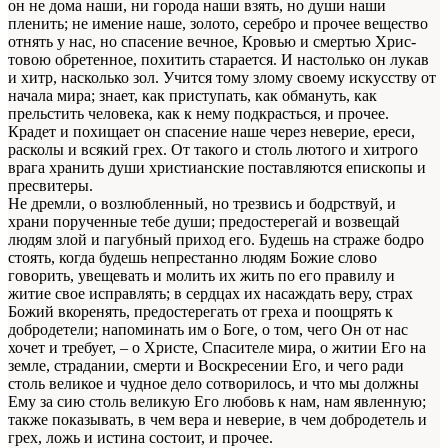
он не дома наши, ни города наши взять, но души наши
пленить; не имение наше, зо­лото, серебро и прочее вещество
отнять у нас, но спасение вечное, Кровью и смертью Хрис­
товою обретенное, похитить старается. И на­столько он лукав
и хитр, насколько зол. Учит­ся тому злому своему искусству от
начала мира; знает, как приступать, как обмануть, как
прельстить человека, как к нему подкрасться, и прочее.
Крадет и похищает он спасение наше через неверие, ереси,
расколы и всякий грех. От такого и столь лютого и хитрого
вра­га хранить души христианские поставляются епископы и
пресвитеры.
Не дремли, о возлюбленный, но трезвись и бодрствуй, и
храни порученные тебе души; предостерегай и возвещай
людям злой и па­губный приход его. Будешь на страже бодро
стоять, когда будешь непрестанно людям Божие слово
говорить, увещевать и молить их жить по его правилу и
житие свое исправлять; в сердцах их насаждать веру, страх
Божий вко­ренять, предостерегать от греха и поощрять к
добродетели; напоминать им о Боге, о том, чего Он от нас
хочет и требует, – о Христе, Спасителе мира, о житии Его на
земле, стра­дании, смерти и Воскресении Его, и чего ради
столь великое и чудное дело сотворилось, и что мы должны
Ему за сию столь великую Его любовь к нам, нам явленную;
также показы­вать, в чем вера и неверие, в чем добродетель и
грех, ложь и истина состоит, и прочее.