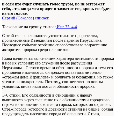
и если кто будет слушать голос трубы, но не остережет
себя, - то, когда меч придет и захватит его, кровь его будет
на его голове.
Сергий (Соколов) епископ
Толкование на группу стихов:
Иез: 33: 4-4
С этой главы начинаются утешительные пророчества,
произнесенные Иезекиилем после падения Иерусалима.
Последнее событие особенно способствовало возрастанию
авторитета пророка среди пленников.
Глава начинается выяснением характера деятельности пророка
в новых условиях его служения после разрушения
Иерусалима. С этого времени обязанности пророка и тема его
проповеди изменяются: он должен оставаться не только
«стражем дома Израилева» и обличать за беззакония, но также
утешать и подкреплять. Поэтому, соответственно новым
условиям, вновь излагаются и обязанности пророка.
1–6 стихи. Его обязанности в отношении к народу
выясняются через сравнение их с обязанностями городского
стража в отношении к жителям города, которых он охраняет.
Страж города, которого в древности ставили на башне, обязан
предупреждать население города об опасности. Страж,