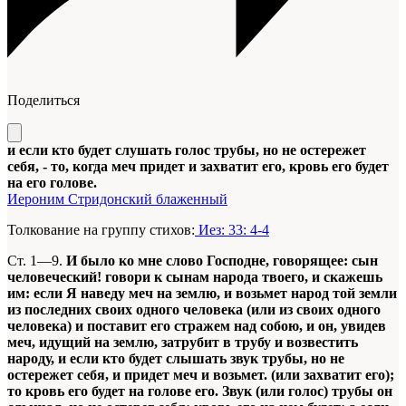
Поделиться
и если кто будет слушать голос трубы, но не остережет
себя, - то, когда меч придет и захватит его, кровь его будет
на его голове.
Иероним Стридонский блаженный
Толкование на группу стихов:
Иез: 33: 4-4
Ст. 1—9.
И было ко мне слово Господне, говорящее: сын
человеческий! говори к сынам народа твоего, и скажешь
им: если Я наведу меч на землю, и возьмет народ той земли
из последних своих одного человека (или из своих одного
человека) и поставит его стражем над собою, и он, увидев
меч, идущий на землю, затрубит в трубу и возвестить
народу, и если кто будет слышать звук трубы, но не
остережет себя, и придет меч и возьмет. (или захватит его);
то кровь его будет на голове его. Звук (или голос) трубы он