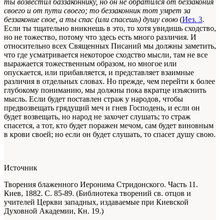
ты возвестил баззаконнику, но он не обратился от беззакония
своего и от пути своего; то беззаконник тот умрет за
беззаконие свое, а ты спас (или спасешь) душу свою
(
Иез. 3
.
Если ты тщательно вникнешь в это, то хотя увидишь сходство,
но не тожество, потому что здесь есть много различия. И
относительно всех Священных Писаний мы должны заметить,
что где усматривается некоторое сходство мысли, там не все
выражается тожественным образом, но многое или
опускается, или прибавляется, и представляет взаимные
различия в отдельных словах. Но прежде, чем перейти к более
глубокому
пониманию
, мы должны пока вкратце изъяснить
мысль. Если будет поставлен страж у народов, чтобы
предвозвещать грядущий меч и гнев Господень, и если он
будет возвещать, но народ не захочет слушать; то страж
спасется, а тот, кто будет поражен мечом, сам будет виновным
в крови своей; но если он будет слушать, то спасет душу свою.
Источник
Творения блаженного Иеронима Стридонского. Часть 11.
Киев, 1882. С. 85-89. (Библиотека творений св. отцов и
учителей Церкви западных, издаваемые при Киевской
Духовной Академии, Кн. 19.)