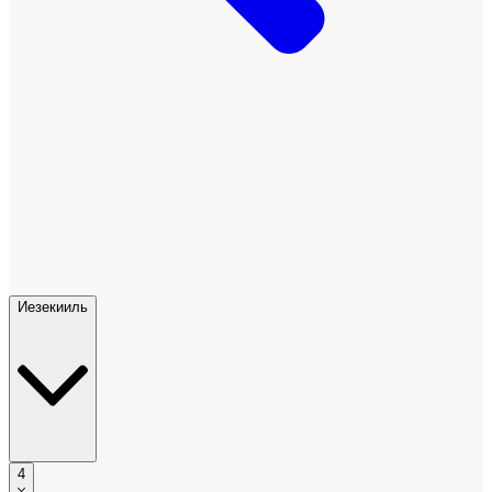
Иезекииль
4