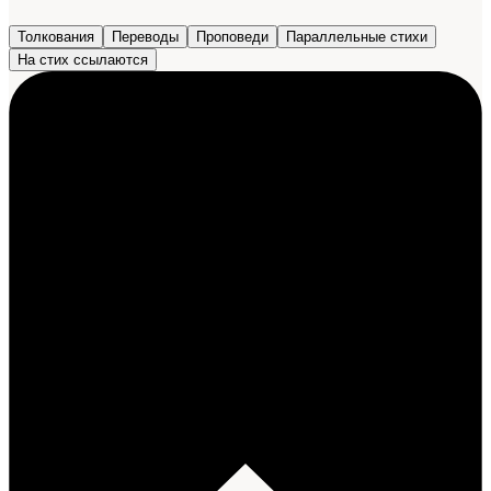
Толкования
Переводы
Проповеди
Параллельные стихи
На стих ссылаются