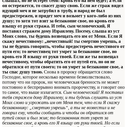
слышал, но не остерег себя: кровь его на нем будет; а если
он остережется, то спасет душу свою. Если же страж видел
идущий меч и не затрубил в трубу, и народ не был
предостережен, и придет меч и возьмет
у кого-ли6о
из них
душу; то хотя тот взят за беззаконие свое, но кровь его
взыщу от руки стража. И тебя, сын человеческий, Я
поставил стражем дому Израилеву. Посему, слыша из уст
Моих слово, ты будешь возвещать его им от Меня. Если Я
скажу нечестивому: „нечестивый! ты смертию умрешь, а
ты не будешь говорить, чтобы предостеречь нечестивого от
пути его; то нечестивец тот умрет за беззаконие свое, но
кровь его Я взыщу от руки твоей. Если же ты возвещал
нечестивому, чтобы обратить его от путей его, но он не
обратился от пути своего; то он умрет за беззаконие свое, а
ты спас душу твою.
Снова в пророку обращается слово
Господне, которое несколько времени безмолвствовало,
потому что ни пророк, ни человеческая бренность не может
постоянно и беспрерывно внимать пророчеству, и говорит оно
то самое, что выше излагается.
Сын человеческий! Я поставил
тебя стражем дому Израилеву, и ты будешь слушать из уст
Моих слово и угрожать им от Меня тем, что если Я скажу
беззаконнику: „смертию умрешь“, а ты не возвестил и не
говорил ему, чтобы сообщить и чтобы он обратился от
путей своих и был жив; то беззаконник тот умрет за
беззаконие свое, а кровь его Я взыщу от руки твоей. Но если