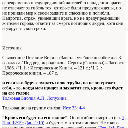
своевременно предупредивший жителей о нападении врагов,
не отвечает за гибель тех, которые были предупреждены, но
не приняли мер к своей защите и спасению и погибли.
Напротив, страж, увидевший врага, но не предупредивший
жителей города, ответит за смерть погибших людей, хотя они
и умрут за свои грехи.
Источник
Священное Писание Ветхого Завета : учебное пособие для 3-
го класса / Под ред. иеродиакона Сергия (Соколова) – Загорск
: 1986. / Ч. 1. : Исторические Книги. – 121 с.; Ч. 2. :
Пророческие книги. – 187 с.
и если кто будет слушать голос трубы, но не остережет
себя, - то, когда меч придет и захватит его, кровь его будет
на его голове.
Толковая Библия А.П. Лопухина
Толкование на группу стихов:
Иез: 33: 4-4
“Кровь его будет на его голове”
. Он погибнет смертью (ср.
1
Пар. 12:19
;
Дан. 1:10
) и будет сам в этом виноват. Не с кого
взыскивать его кровь по закону кровавой мести (
Лев. 1:4
;
Лев.