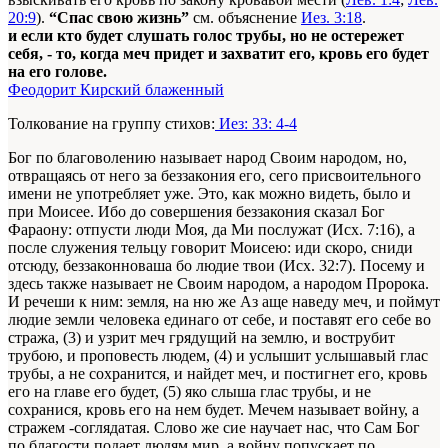
20:9
).
“Спас свою жизнь”
см. объяснение
Иез. 3:18
.
и если кто будет слушать голос трубы, но не остережет
себя, - то, когда меч придет и захватит его, кровь его будет
на его голове.
Феодорит Кирский блаженный
Толкование на группу стихов:
Иез: 33: 4-4
Бог по благоволению называет народ Своим народом, но,
отвращаясь от него за беззакония его, сего присвоительного
имени не употребляет уже. Это, как можно видеть, было и
при Моисее. Ибо до совершения беззакония сказал Бог
Фараону: отпусти люди Моя, да Ми послужат (Исх. 7:16), а
после служения тельцу говорит Моисею: иди скоро, сниди
отсюду, беззаконноваша бо людие твои (Исх. 32:7). Посему и
здесь также называет не Своим народом, а народом Пророка.
И речеши к ним: земля, на ню же Аз аще наведу меч, и поймут
людие земли человека единаго от себе, и поставят его себе во
стража, (3) и узрит меч грядущий на землю, и вострубит
трубою, и проповесть людем, (4) и услышит услышавый глас
трубы, а не сохранится, и найдет меч, и постигнет его, кровь
его на главе его будет, (5) яко слыша глас трубы, и не
сохранися, кровь его на нем будет. Мечем называет войну, а
стражем -соглядатая. Слово же cиe научает нас, что Сам Бог
по благости подает людям мир, а войну попускает по