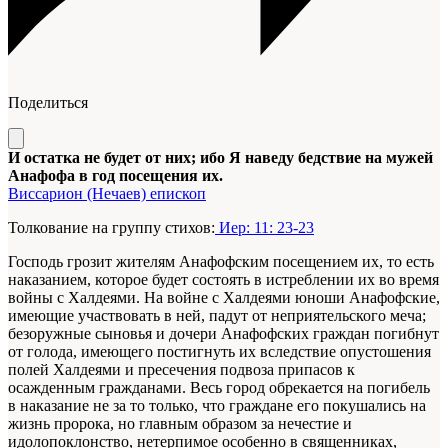
Поделиться
И остатка не будет от них; ибо Я наведу бедствие на мужей
Анафофа в год посещения их.
Виссарион (Нечаев) епископ
Толкование на группу стихов:
Иер: 11: 23-23
Господь грозит жителям Анафофским посещением их, то есть
наказанием, которое будет состоять в истреблении их во время
войны с Халдеями. На войне с Халдеями юноши Анафофские,
имеющие участвовать в ней, падут от неприятельского меча;
безоружные сыновья и дочери Анафофских граждан погибнут
от голода, имеющего постигнуть их вследствие опустошения
полей Халдеями и пресечения подвоза припасов к
осажденным гражданами. Весь город обрекается на погибель
в наказание не за то только, что граждане его покушались на
жизнь пророка, но главным образом за нечестие и
идолопоклонство, нетерпимое особенно в священниках,