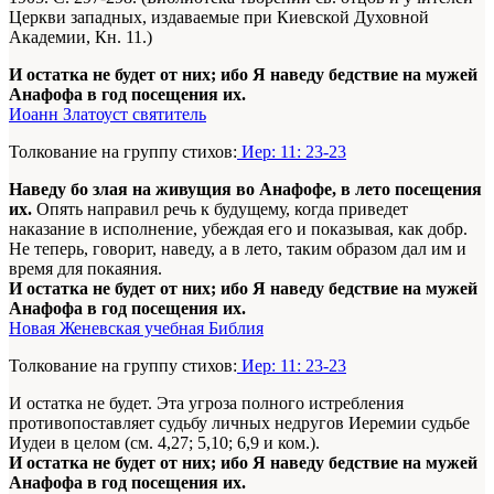
Церкви западных, издаваемые при Киевской Духовной
Академии, Кн. 11.)
И остатка не будет от них; ибо Я наведу бедствие на мужей
Анафофа в год посещения их.
Иоанн Златоуст святитель
Толкование на группу стихов:
Иер: 11: 23-23
Наведу бо злая на живущия во Анафофе, в лето посещения
их.
Опять направил речь к будущему, когда приведет
наказание в исполнение, убеждая его и показывая, как добр.
Не теперь, говорит, наведу, а в лето, таким образом дал им и
время для покаяния.
И остатка не будет от них; ибо Я наведу бедствие на мужей
Анафофа в год посещения их.
Новая Женевская учебная Библия
Толкование на группу стихов:
Иер: 11: 23-23
И остатка не будет. Эта угроза полного истребления
противопоставляет судьбу личных недругов Иеремии судьбе
Иудеи в целом (см. 4,27; 5,10; 6,9 и ком.).
И остатка не будет от них; ибо Я наведу бедствие на мужей
Анафофа в год посещения их.