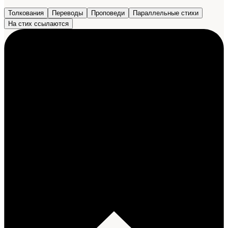
Толкования
Переводы
Проповеди
Параллельные стихи
На стих ссылаются