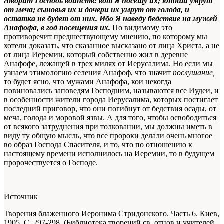
говорит Господь воинств: вот Я посещу их; юноши умрут
от меча; сыновья их и дочери их умрут от голода, и
остатка не будет от них. Ибо Я наведу бедствие на мужей
Анафофа, в год посещения их.
По видимому это
противоречит предшествующему мнению, по которому мы
хотели доказать, что сказанное высказано от лица Христа, а не
от лица Иеремии, который собствен­но жил в деревне
Анафофе, лежащей в трех милях от Иерусалима. Но если мы
узнаем этимологию селения Анафоф, что значит
послушание
,
то будет ясно, что мужами Анафофа, кои некогда
повиновались заповедям Господним, называются все Иудеи, и
в особенности жи­тели города Иерусалима, которых постигает
последний приговор, что они погибнут от бедствия осады, от
меча, голода и моровой язвы. А для того, чтобы осво­бодиться
от всякого затруднения при толковании, мы дол­жны иметь в
виду ту общую мысль, что все пророки делали очень многое
во образ Господа Спасителя, и то, что по отношению к
настоящему времени исполнилось на Иеремии, то в будущем
пророчествуется о Господе.
Источник
Творения блаженного Иеронима Стридонского. Часть 6. Киев,
1905. С. 297-298. (Библиотека творений св. отцов и учителей