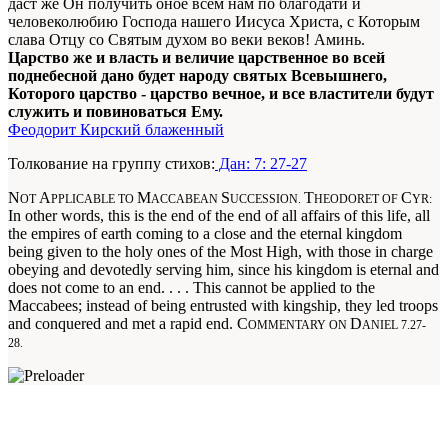
даст же Он получить оное всем нам по благодати и
человеколюбию Господа нашего Иисуса Христа, с Которым
слава Отцу со Святым духом во веки веков! Аминь.
Царство же и власть и величие царственное во всей
поднебесной дано будет народу святых Всевышнего,
Которого царство - царство вечное, и все властители будут
служить и повиноваться Ему.
Феодорит Кирский блаженный
Толкование на группу стихов:
Дан: 7: 27-27
N
A
M
S
T
C
OT
PPLICABLE TO
ACCABEAN
UCCESSION.
HEODORET OF
YR:
In other words, this is the end of the end of all affairs of this life, all
the empires of earth coming to a close and the eternal kingdom
being given to the holy ones of the Most High, with those in charge
obeying and devotedly serving him, since his kingdom is eternal and
does not come to an end. . . . This cannot be applied to the
Maccabees; instead of being entrusted with kingship, they led troops
and conquered and met a rapid end. C
D
OMMENTARY ON
ANIEL 7.27-
28.