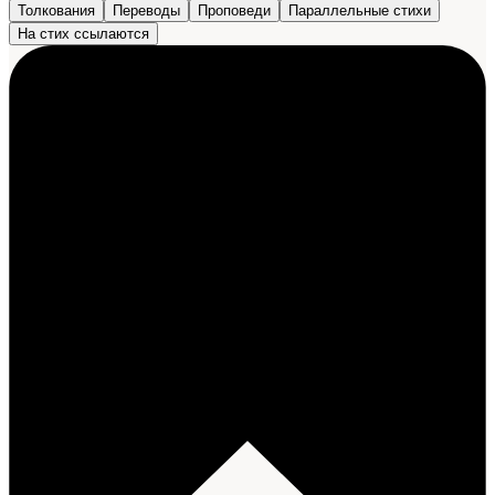
Толкования
Переводы
Проповеди
Параллельные стихи
На стих ссылаются