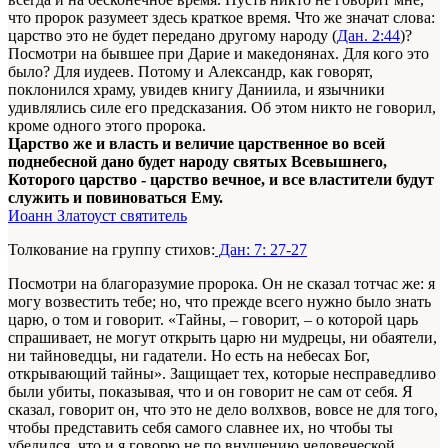
что пророк разумеет здесь краткое время. Что же значат слова:
царство это не будет передано другому народу (
Дан. 2:44
)?
Посмотри на бывшее при Дарие и македонянах. Для кого это
было? Для иудеев. Потому и Александр, как го­ворят,
поклонился храму, увидев книгу Даниила, и язычники
удивлялись силе его предсказания. Об этом никто не говорил,
кроме одного этого пророка.
Царство же и власть и величие царственное во всей
поднебесной дано будет народу святых Всевышнего,
Которого царство - царство вечное, и все властители будут
служить и повиноваться Ему.
Иоанн Златоуст святитель
Толкование на группу стихов:
Дан: 7: 27-27
Посмотри на благоразумие пророка. Он не сказал тотчас же: я
могу возвестить тебе; но, что прежде всего нужно было знать
царю, о том и говорит. «Тайны, – гово­рит, – о которой царь
спрашивает, не могут открыть царю ни мудрецы, ни обаятели,
ни тайноведцы, ни гадатели. Но есть на небесах Бог,
открывающий тайны». Защищает тех, которые несправедливо
были убиты, показывая, что и он говорит не сам от себя. Я
сказал, го­ворит он, что это не дело волхвов, вовсе не для того,
чтобы представить себя самого славнее их, но чтобы ты
убедился, что и я говорю не по внушению человеческой