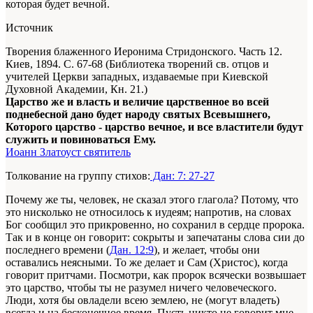
которая будет вечной.
Источник
Творения блаженного Иеронима Стридонского. Часть 12.
Киев, 1894. С. 67-68 (Библиотека творений св. отцов и
учителей Церкви западных, издаваемые при Киевской
Духовной Академии, Кн. 21.)
Царство же и власть и величие царственное во всей
поднебесной дано будет народу святых Всевышнего,
Которого царство - царство вечное, и все властители будут
служить и повиноваться Ему.
Иоанн Златоуст святитель
Толкование на группу стихов:
Дан: 7: 27-27
Почему же ты, человек, не сказал этого глагола? Потому, что
это нисколько не относи­лось к иудеям; напротив, на словах
Бог сообщил это при­кровенно, но сохранил в сердце пророка.
Так и в конце он говорит: сокрыты и запечатаны слова сии до
последнего времени (
Дан. 12:9
), и желает, чтобы они
оставались неясными. То же делает и Сам (Христос), когда
говорит притчами. Посмотри, как пророк всячески воз­вышает
это царство, чтобы ты не разумел ничего человече­ского.
Люди, хотя бы овладели всею землею, не (могут владеть)
всегда и на бесконечное время. Пусть никто не говорит мне,