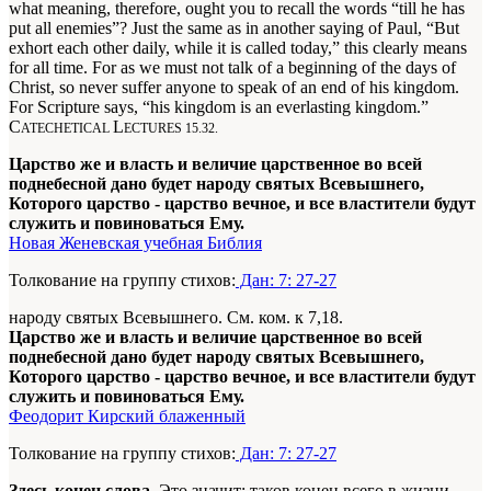
what meaning, therefore, ought you to recall the words “till he has
put all enemies”? Just the same as in another saying of Paul, “But
exhort each other daily, while it is called today,” this clearly means
for all time. For as we must not talk of a beginning of the days of
Christ, so never suffer anyone to speak of an end of his kingdom.
For Scripture says, “his kingdom is an everlasting kingdom.”
C
L
ATECHETICAL
ECTURES 15.32.
Царство же и власть и величие царственное во всей
поднебесной дано будет народу святых Всевышнего,
Которого царство - царство вечное, и все властители будут
служить и повиноваться Ему.
Новая Женевская учебная Библия
Толкование на группу стихов:
Дан: 7: 27-27
народу святых Всевышнего. См. ком. к 7,18.
Царство же и власть и величие царственное во всей
поднебесной дано будет народу святых Всевышнего,
Которого царство - царство вечное, и все властители будут
служить и повиноваться Ему.
Феодорит Кирский блаженный
Толкование на группу стихов:
Дан: 7: 27-27
Здесь конец слова
. Это значит: таков конец всего в жизни