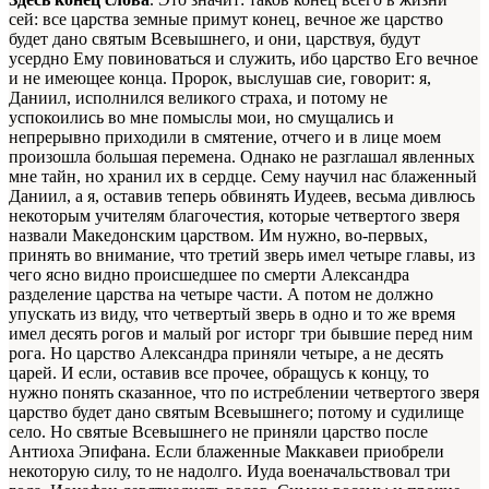
сей: все царства земные примут конец, вечное же царство
будет дано святым Всевышнего, и они, царствуя, будут
усердно Ему повиноваться и служить, ибо царство Его вечное
и не имеющее конца. Пророк, выслушав сие, говорит: я,
Даниил, исполнился великого страха, и потому не
успокоились во мне помыслы мои, но смущались и
непрерывно приходили в смятение, отчего и в лице моем
произошла большая перемена. Однако не разглашал явленных
мне тайн, но хранил их в сердце. Сему научил нас блаженный
Даниил, а я, оставив теперь обвинять Иудеев, весьма дивлюсь
некоторым учителям благочестия, которые четвертого зверя
назвали Македонским царством. Им нужно, во-первых,
принять во внимание, что третий зверь имел четыре главы, из
чего ясно видно происшедшее по смерти Александра
разделение царства на четыре части. А потом не должно
упускать из виду, что четвертый зверь в одно и то же время
имел десять рогов и малый рог исторг три бывшие перед ним
рога. Но царство Александра приняли четыре, а не десять
царей. И если, оставив все прочее, обращусь к концу, то
нужно понять сказанное, что по истреблении четвертого зверя
царство будет дано святым Всевышнего; потому и судилище
село. Но святые Всевышнего не приняли царство после
Антиоха Эпифана. Если блаженные Маккавеи приобрели
некоторую силу, то не надолго. Иуда военачальствовал три