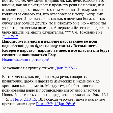
почтил более, чем меня. Видишь ли, как нечестолюбив этот
юноша, как он приступает к предмету речи не прежде, чем
отклонив царя от высокого о нем мнения? Потому, мог ли
гоняться за славою тот, кто отвергает ее и тогда, когда ему
воздают ее? И не сказал он: так как я почитаю Бога, как так
служу Ему больше дру­гих, то и открыто мне; но – чтобы ты
узнал то, что весьма полезно. А первое и без его слов должно
было придти на мысль слушателям. *** См. Токование на
Дан. 7:17
Царство же и власть и величие царственное во всей
поднебесной дано будет народу святых Всевышнего,
Которого царство - царство вечное, и все властители будут
служить и повиноваться Ему.
Иоанн Смолин протоиерей
Толкование на группу стихов:
Дан: 7: 27-27
В этих местах, как видно из хода речи, говорится о
правителях, царях и царствах языческих и иудейских до
христианскаго времени. Между тем, об обязанности
повиновения царю и постановленным от него властям в
Новом Завете есть ясныя и определенныя указания: Рим. 13 1
—5; 1
Петр. 2:13-15
. 18. Господь угрожает даже наказанием
противникам царя:
Рим. 13:2
;
1 Цар. 26:16
.