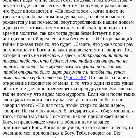
но: «что будет после сего». Об этом ты думал, и размы­шлял,
что будет впоследствии. «На ложе твоем», когда никто не
тревожил, но была спокойна душа; когда особенно много
рождается у нас помыслов, злоупотребляющих нашим покоем
и досугом. Потому-то у многих есть обычай проводить это
время в молитве, так как тогда душа бездействует и про­
исходит великий вред, если мы беспечны. «И Открывающий
тайны показал тебе то, что будет». Заметь, что уже второй раз
он упоминает о Боге и не как пришлось; там он говорит: Тот,
который «есть на небесах», а здесь:
«Открывающий тайны
показал тебе то, что будет. А мне тайна сия открыта не
потому, чтобы я был мудрее всех живущих, но для того,
чтобы открыто было царю разумение и чтобы ты узнал
помышления сердца твоего
» (
Дан. 2:30
). Он как бы говорит:
открове­ние исходит не от меня, и то, что я один из всех узнал
об этом, не дает мне преимущества пред другими. Бог сде­лал
так не потому, что видел мою мудрость. Если же и после таких
слов царь поклонился ему, как Богу, то что если бы он не
говорил этого? «Но для того, чтобы открыто было царю»,
говорит. Не ты меня должен благодарить, а я тебя; я узнал для
того, чтобы ты узнал. Посмотри, как он приближает царя к
Богу, и предстоящее чудо и любовь к нему заранее
приписывает Богу. Когда царь узнал, что это для его чести, то
очевидно мог прилепиться к Богу. Тебя, говорит он, Бог