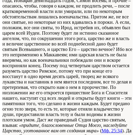
года, Ионафан девятнадцать годов, Симон восемь; и прочие –
опасаюсь, чтобы, говоря о каждом, не продлить речи, – после
кратковременной власти или умирали, или по некоторым
обстоятельствам лишались военачальства. Притом же, не все
они святые, но некоторые из них вдавались в пороки. А если,
положим, все они святы, то Ирод, истребив их, объявлен был
царем всей Иудеи. Поэтому будет ли истинно сказанное
ангелом, что, по сокрушении этого рога, царство же и власть
и величие царственное во всей поднебесной дано будет
святым Всевышнего, и царство Его – царство вечное? Ибо все
это неприменимо к Маккавеям; ими царская власть не была
вверяема, но как военачальники побеждали они и вскоре
восприняли конец. Посему под четвертым царством остается
разуметь царство Римское, потому что при конце его
восстанут в одно время десять царей, творец же всякого
лукавства и наставник
в нем
явится последним, все то делая и
претерпевая, что открыто нам о нем в пророчестве. По
низложении же его откроется пришествие Бога и Спасителя
нашего, наступят суд всех людей и открыты будут книги – эти
памятники того, что сделано в жизни каждым. Будет предано
огню тело зверя, то есть те, которые отняли владычество у
души, предоставили власть телу и были водимы в жизни
плотским умом. Даст же праведный Судия царство святым,
взывая:
«придите, благословенные Отца Моего, наследуйте
Царство, уготованное вам от создания мира»
(
Мф. 25:34
). Да