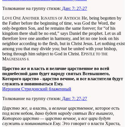
Толкование на группу стихов:
Дан: 7: 27-27
L
O
A
I
A
He, being begotten by
OVE
NE
NOTHER.
GNATIUS OF
NTIOCH:
the Father before the beginning of time, was God the Word, the
only-begotten Son, and he remains the same forever; for “of his
kingdom there shall be no end,” says Daniel the prophet. Let us all
therefore love one another in harmony, and let no one look on his
neighbor according to the flesh, but in Christ Jesus. Let nothing exist
among you that may divide you; but be united with your bishop,
being through him subject to God in Christ. E
PISTLE TO THE
M
AGNESIANS 6.
Царство же и власть и величие царственное во всей
поднебесной дано будет народу святых Всевышнего,
Которого царство - царство вечное, и все властители будут
служить и повиноваться Ему.
Иероним Стридонский блаженный
Толкование на группу стихов:
Дан: 7: 27-27
Царство же, и власть, и величие царственное,
которое есть
под всем небом,
дано будет народу святых Все вышнего,
Которого царство — царство вечное, и все цари будут
служить и повиноваться Ему.
Это говорит о власти Христа,