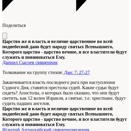
Поделиться
Царство же и власть и величие царственное во всей
поднебесной дано будет народу святых Всевышнего,
Которого царство - царство вечное, и все властители будут
служить и повиноваться Ему.
Даниил Сысоев священник
Толкование на группу стихов:
Дан: 7: 27-27
Заканчивается власть последнего рога при наступлении
Судного Дня, ставятся престолы судей. Какие судьи будут
сидеть? Апостолы, о которых было сказано, что они будут
светить, как 12 колен Израиля, а святые, т.е. христиане, будут
судить падших ангелов.
Царство же и власть и величие царственное во всей
поднебесной дано будет народу святых Всевышнего,
Которого царство - царство вечное, и все властители будут
служить и повиноваться Ему.
Игнатий Антиохийский священномученик