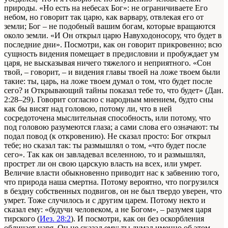
природы. «Но есть на небесах Бог»: не ограничиваете Его
небом, но говорит так царю, как варвару, отвлекая его от
земли; Бог – не подобный вашим богам, которые вращаются
около земли. «И Он открыл царю Навуходоносору, что будет в
последние дни». Посмотри, как он говорит прикровенно; всю
сущность виде­ния помещает в предисловии и пробуждает ум
царя, не вы­сказывая ничего тяжелого и неприятного. «Сон
твой, – говорит, – и видения главы твоей на ложе твоем были
такие: ты, царь, на ложе твоем думал о том, что будет после
сего? и Открывающий тайны показал тебе то, что будет» (Дан.
2:28–29). Говорит согласно с народным мнением, будто сны
как бы висят над головою, потому ли, что в ней
сосредоточена мыслительная спо­собность, или потому, что
под головою разумеются глаза; а са­ми слова его означают: ты
подал повод (к откровению). Не сказал просто: Бог открыл
тебе; но сказал так: ты размы­шлял о том, «что будет после
сего». Так как он завладевал вселенною, то и размышлял,
прострет ли он свою царскую власть на всех, или умрет.
Величие власти обыкно­венно приводит нас к забвению того,
что природа наша смертна. Потому вероятно, что погрузился
в бездну собственных подвигов, он не был твердо уверен, что
умрет. Тоже случи­лось и с другим царем. Потому некто и
сказал ему: «будучи человеком, а не Богом», – разумея царя
тирского (
Иез. 28:2
). И посмотри, как он без оскорбления
обличает царя. Он не сказал ему: ты думал именно об этом, –