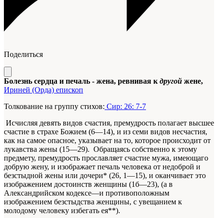
Поделиться
Болезнь сердца и печаль - жена, ревнивая к
другой
жене,
Ириней (Орда) епископ
Толкование на группу стихов:
Сир: 26: 7-7
Исчисляя девять видов счастия, премудрость полагает высшее
счастие в страхе Божием (6—14), и из семи видов несчастия,
как на самое опасное, указывает на то, которое происходит от
лукавства жены (15—29). Обращаясь собственно к этому
предмету, премудрость прославляет счастие мужа, имеющаго
добрую жену, и изображает печаль человека от недоброй и
безстыдной жены или дочери* (26, 1—15), и оканчивает это
изображением достоинств женщины (1б—23), (а в
Александрийском кодексе—и противоположным
изображением безстыдства женщины, с увещанием к
молодому человеку избегать ея**).