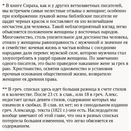
* В книге Сираха, как и у других ветхозаветных писателей,
мы встречаем самые нелестные отзывы о женщине; особенно
при изображении лукавой жены библейские писатели не
щадят черных красок и поставляют ея зло величайшим
несчастем для человека. Такой неблагоприятный взгляд легко
объясняется положением женщины у восточных народов.
Многоженство, столь унизительное для достоинства человека,
отняло у женщины равноправность с мужчиной и значение ея
в семействе: кочевая жизнь и частыя войны с соседними
народами дали перевес мужской силе, которою мужчина стал
злоупотреблять в ущерб правам женщины. По замечанию
одного писателя, это было праведное наказание жене за грех в
раю. Христианство, освятив одноженство и установив
прочныя основания общественной жизни, возвратило
женщине ея древния права.
** В греч. списках здесь идет большая разница в счете стихов
и в количестве. После 23 ст. в слав., или 18 в греч. Алекс.
недостает целых девяти стихов, содержание которых мы
означили в скобках. В слав. их нет; но в синодальном издании
греч. Александр. текста (1821 г.) они есть. Наследодатели
вообще замечают об этой главе, что она в разных списках
потерпела большия изменения, что легко обясняется ея
содержанием.