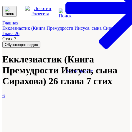
Главная
Екклезиастик (Книга Премудрости Иисуса, сына Сирахова)
Глава 26
Стих 7
Обучающее видео
Екклезиастик (Книга
Премудрости Иисуса, сына
Войти на сайт
Сирахова) 26 глава 7 стих
6