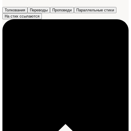
Толкования
Переводы
Проповеди
Параллельные стихи
На стих ссылаются