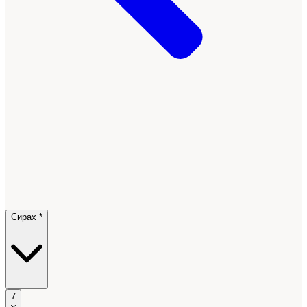
Сирах *
7