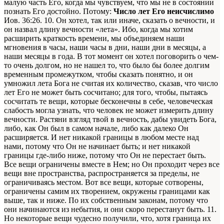
малую часть Его, когда мы чувствуем, что мы не в состоянии
познать Его достойно. Потому:
Число лет Его неисчислимо
Иов. 36:26
. 10. Он хотел, так или иначе, сказать о вечности, и
он назвал длину вечности «лета». Ибо, когда мы хотим
расширить краткость времени, мы объединяем наши
мгновения в часы, наши часы в дни, наши дни в месяцы, а
наши месяцы в года. В тот момент он хотел поговорить о чем-
то очень долгом, но не нашел то, что было бы более долгим
временным промежутком, чтобы сказать понятно, и он
умножил лета Бога не считая их количество, сказав, что число
лет Его не может быть сосчитано; для того, чтобы, пытаясь
сосчитать те вещи, которые бесконечны в себе, человеческая
слабость могла узнать, что человек не может измерить длину
вечности. Растяни взгляд твой в вечность, дабы увидеть Бога,
либо, как Он был в самом начале, либо как далеко Он
расширяется. И нет никакой границы в любом месте над
нами, потому что Он не начинает быть; и нет никакой
границы где-либо ниже, потому что Он не перестает быть.
Все вещи ограничены вместе в Нем; но Он проходит через все
вещи вне пространства, распространяется за пределы, не
ограничиваясь местом. Вот все вещи, которые сотворены,
ограничены самим их творением, окружены границами как
выше, так и ниже. По их собственным законам, потому что
они начинаются из небытия, и они скоро перестанут быть. 11.
Но некоторые вещи чудесно получили, что, хотя граница их