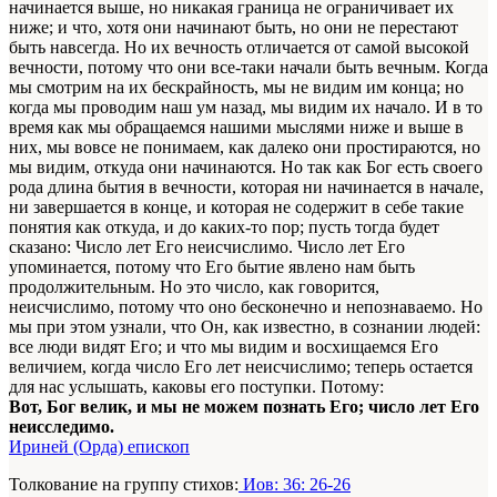
начинается выше, но никакая граница не ограничивает их
ниже; и что, хотя они начинают быть, но они не перестают
быть навсегда. Но их вечность отличается от самой высокой
вечности, потому что они все-таки начали быть вечным. Когда
мы смотрим на их бескрайность, мы не видим им конца; но
когда мы проводим наш ум назад, мы видим их начало. И в то
время как мы обращаемся нашими мыслями ниже и выше в
них, мы вовсе не понимаем, как далеко они простираются, но
мы видим, откуда они начинаются. Но так как Бог есть своего
рода длина бытия в вечности, которая ни начинается в начале,
ни завершается в конце, и которая не содержит в себе такие
понятия как откуда, и до каких-то пор; пусть тогда будет
сказано: Число лет Его неисчислимо. Число лет Его
упоминается, потому что Его бытие явлено нам быть
продолжительным. Но это число, как говорится,
неисчислимо, потому что оно бесконечно и непознаваемо. Но
мы при этом узнали, что Он, как известно, в сознании людей:
все люди видят Его; и что мы видим и восхищаемся Его
величием, когда число Его лет неисчислимо; теперь остается
для нас услышать, каковы его поступки. Потому:
Вот, Бог велик, и мы не можем познать Его; число лет Его
неисследимо.
Ириней (Орда) епископ
Толкование на группу стихов:
Иов: 36: 26-26