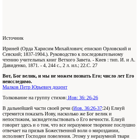
Источник
Ириней (Орда Харисим Михайлович; епископ Орловский и
Севский; 1837-1904.). Руководство к последовательному
чтению учительных книг Ветхого Завета. - Киев : тип. И. и А.
Давиденко, 1871. -
4
, 244 с., 2 л. ил.; 22.С. 27
Вот, Бог велик, и мы не можем познать Его; число лет Его
неисследимо.
Малков Петр Юрьевич доцент
Толкование на группу стихов:
Иов: 36: 26-26
В дальнейшей части своей речи (
Иов. 36:26-37
:24) Елиуй
стремится показать Иову, насколько же Бог велик и
непостижим, засвидетельствовать о Его вечности. Елиуй
говорит здесь и о том, что все неразумное творение послушно
отвечает на призыв Божественной воли о мироздании,
исполняет Господни повеления. Этому у неразумной твари