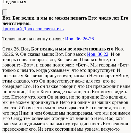
Поделиться
Вот, Бог велик, и мы не можем познать Его; число лет Его
неисследимо.
Григорий Двоеслов святитель
Толкование на группу стихов:
Иов: 36: 26-26
Стих 26.
Вот, Бог велик, и мы не можем познать его
Иов.
36:26
. 9. Он сказал выше: Вот, Бог высок
Иов. 36:22
. И он
теперь снова говорит: вот, Бог велик. Говоря о Боге, он
говорит: «Вот», и снова повторяет: «Вот». Мы говорим «Вот»
только о чем-то, когда указываем, что это присутствует. И
поскольку Бог везде присутствует, когда о Нем говорят «Вот»,
этим сказано, что Он присутствует даже для тех, кто не
созерцает Его. Но он также говорит, что Он превосходит наше
понимание, Тот, о Ком прежде сказано, что Его могут видеть
все. Потому что, хотя Он виден, но по причине Его величия,
мы не можем проникнуть в Него ни одним из наших органов
чувств. Ибо все, что мы знаем о яркости Его величия, это то,
что под Ним; и чем больше мы подозреваем, что мы понимаем
Его Силу, тем более мы отходим от знания о Нем. Ибо, хотя
наш ум и поднимается на высоту, грандиозность Его величия
превосходит его. Из этих состояний мы узнаем, какую-то