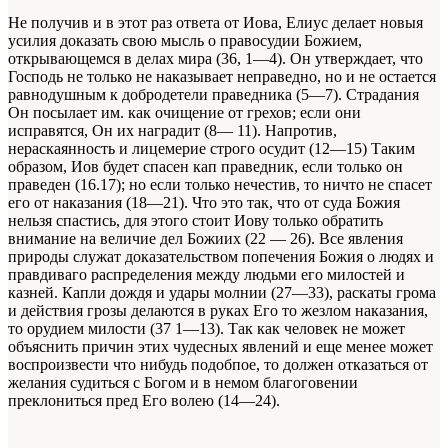
Не получив и в этот раз ответа от Иова, Елиус де­лает новыя
усилия доказать свою мысль о правосудии Божием,
открывающемся в делах мира (36, 1—4). Он утверждает, что
Господь не только не наказывает неправедно, но и не остается
равнодушным к добродетели праведника (5—7). Страдания
Он посылает им. как очищение от грехов; если они
исправятся, Он их наградит (8— 11). Напротив,
нераскаянность и лице­мерие строго осудит (12—15) Таким
образом, Иов будет спасен кап праведник, если только он
праведен (16.17); но если только нечестив, то ничто не спасет
его от наказания (18—21). Что это так, что от суда Божия
нельзя спастись, для этого стоит Иову только обратить
внимание на величие дел Бо­жиих (22 — 26). Все явления
природы служат доказательством попечения Божия о людях и
правдиваго распределения между людьми его милостей и
казней. Капли дождя и удары молнии (27—33), раскаты грома
и действия грозы делаются в руках Его то жезлом наказания,
то орудием милости (37 1—13). Так как человек не может
объяснить причин этих чудесных явлений и еще менее может
воспроизвести что нибудь подобпое, то дол­жен отказаться от
желания судиться с Богом и в немом благоговении
преклониться пред Его волею (14—24).