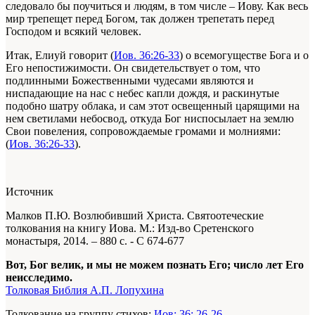
следовало бы поучиться и людям, в том числе – Иову. Как весь
мир трепещет перед Богом, так должен трепетать перед
Господом и всякий человек.
Итак, Елиуй говорит (
Иов. 36:26-33
) о всемогуществе Бога и о
Его непостижимости. Он свидетельствует о том, что
подлинными Божественными чудесами являются и
ниспадающие на нас с небес капли дождя, и раскинутые
подобно шатру облака, и сам этот освещенный царящими на
нем светилами небосвод, откуда Бог ниспосылает на землю
Свои повеления, сопровождаемые громами и молниями:
(
Иов. 36:26-33
).
Источник
Малков П.Ю. Возлюбивший Христа. Святоотеческие
толкования на книгу Иова. М.: Изд-во Сретенского
монастыря, 2014. – 880 с. - С 674-677
Вот, Бог велик, и мы не можем познать Его; число лет Его
неисследимо.
Толковая Библия А.П. Лопухина
Толкование на группу стихов:
Иов: 36: 26-26