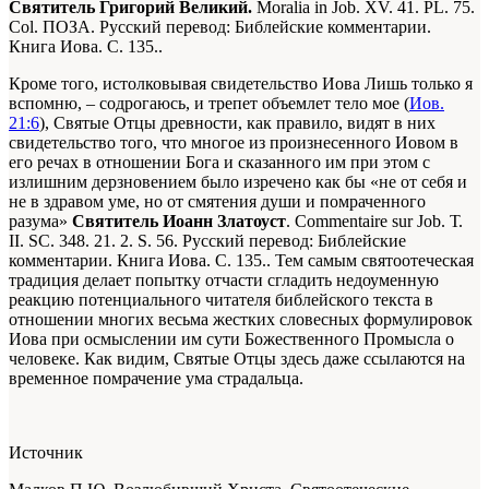
Святитель Григорий Великий.
Moralia in Job. XV. 41. PL. 75.
Col. ПОЗА. Русский перевод: Библейские комментарии.
Книга Иова. С. 135.
.
Кроме того, истолковывая свидетельство Иова Лишь только я
вспомню, – содрогаюсь, и трепет объемлет тело мое (
Иов.
21:6
), Святые Отцы древности, как правило, видят в них
свидетельство того, что многое из произнесенного Иовом в
его речах в отношении Бога и сказанного им при этом с
излишним дерзновением было изречено как бы «не от себя и
не в здравом уме, но от смятения души и помраченного
разума»
Святитель Иоанн Златоуст
. Commentaire sur Job. Т.
II. SC. 348. 21. 2. S. 56. Русский перевод: Библейские
комментарии. Книга Иова. С. 135.
. Тем самым святоотеческая
традиция делает попытку отчасти сгладить недоуменную
реакцию потенциального читателя библейского текста в
отношении многих весьма жестких словесных формулировок
Иова при осмыслении им сути Божественного Промысла о
человеке. Как видим, Святые Отцы здесь даже ссылаются на
временное помрачение ума страдальца.
Источник