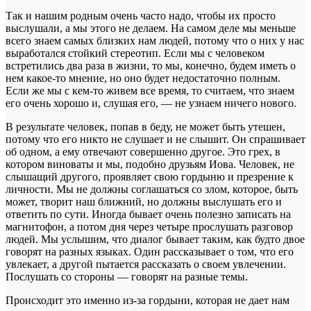
Так и нашим родным очень часто надо, чтобы их просто
выслушали, а мы этого не делаем. На самом деле мы меньше
всего знаем самых близких нам людей, потому что о них у нас
выработался стойкий стереотип. Если мы с человеком
встретились два раза в жизни, то мы, конечно, будем иметь о
нем какое-то мнение, но оно будет недостаточно полным.
Если же мы с кем-то живем все время, то считаем, что знаем
его очень хорошо и, слушая его, — не узнаем ничего нового.
В результате человек, попав в беду, не может быть утешен,
потому что его никто не слушает и не слышит. Он спрашивает
об одном, а ему отвечают совершенно другое. Это грех, в
котором виноваты и мы, подобно друзьям Иова. Человек, не
слышащий другого, проявляет свою гордыню и презрение к
личности. Мы не должны соглашаться со злом, которое, быть
может, творит наш ближний, но должны выслушать его и
ответить по сути. Иногда бывает очень полезно записать на
магнитофон, а потом дня через четыре прослушать разговор
людей. Мы услышим, что диалог бывает таким, как будто двое
говорят на разных языках. Один рассказывает о том, что его
увлекает, а другой пытается рассказать о своем увлечении.
Послушать со стороны — говорят на разные темы.
Происходит это именно из-за гордыни, которая не дает нам