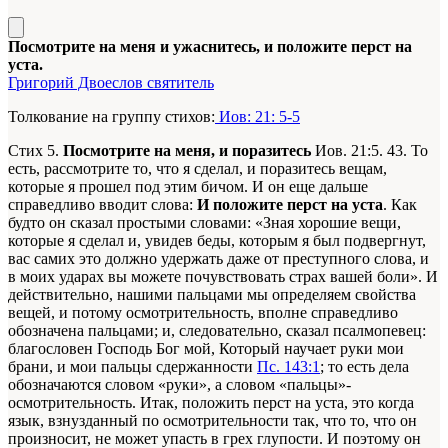
Посмотрите на меня и ужаснитесь, и положите перст на
уста.
Григорий Двоеслов святитель
Толкование на группу стихов:
Иов: 21: 5-5
Стих 5.
Посмотрите на меня, и поразитесь
Иов. 21:5
. 43. То
есть, рассмотрите то, что я сделал, и поразитесь вещам,
которые я прошел под этим бичом. И он еще дальше
справедливо вводит слова:
И положите перст на уста
. Как
будто он сказал простыми словами: «Зная хорошие вещи,
которые я сделал и, увидев беды, которым я был подвергнут,
вас самих это должно удержать даже от преступного слова, и
в моих ударах вы можете почувствовать страх вашей боли». И
действительно, нашими пальцами мы определяем свойства
вещей, и потому осмотрительность, вполне справедливо
обозначена пальцами; и, следовательно, сказал псалмопевец:
благословен Господь Бог мой, Который научает руки мои
брани, и мои пальцы сдержанности
Пс. 143:1
; то есть дела
обозначаются словом «руки», а словом «пальцы»-
осмотрительность. Итак, положить перст на уста, это когда
язык, взнузданный по осмотрительности так, что то, что он
произносит, не может упасть в грех глупости. И поэтому он