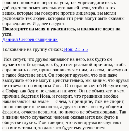
говорит: положите перст на уста; т.е. «присоединитесь к
добродетели осмотрительности вашей речи, чтобы в тех
вещах, которые вы говорите против лицемера, вы могли
распознать тех людей, которым эти речи могут быть сказаны
справедливо». И далее следует:
Посмотрите на меня и ужаснитесь, и положите перст на
уста.
Даниил Сысоев священник
Толкование на группу стихов:
Иов: 21: 5-5
Иов сетует, что друзья нападают на него, как будто он
мучается от безделья, как будто нет реальной причины, чтобы
спрашивать о зле, приключившемся с ним, и о том, почему он
в такое бедствие впал. Он говорит друзьям, что они даже
выслушать его не могут. Действительно, мы видим, что друзья
не отвечают на вопросы Иова. Он спрашивает об Искупителе,
а Софар как будто не слышит ничего. Он не объясняет, в чем
причина бедствия Иова, и говорит, что грешники вообще
наказываются на земле — с чем, в принципе, Иов не спорит,
но он говорит о реальности, а друзья отвечают ему общими
фразами, отчасти верными, но ничего не объясняющими. Так
в жизни часто случается: человек оказывается как будто в
обществе глухих. Иов говорит, что если друзья выслушают
его внимательно, то даже это будет ему утешением.