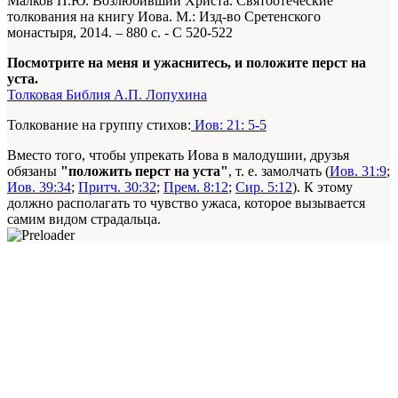
Малков П.Ю. Возлюбивший Христа. Святоотеческие
толкования на книгу Иова. М.: Изд-во Сретенского
монастыря, 2014. – 880 с. - С 520-522
Посмотрите на меня и ужаснитесь, и положите перст на
уста.
Толковая Библия А.П. Лопухина
Толкование на группу стихов:
Иов: 21: 5-5
Вместо того, чтобы упрекать Иова в малодушии, друзья
обязаны
"положить перст на уста"
, т. е. замолчать (
Иов. 31:9
;
Иов. 39:34
;
Притч. 30:32
;
Прем. 8:12
;
Сир. 5:12
). К этому
должно располагать то чувство ужаса, которое вызывается
самим видом страдальца.