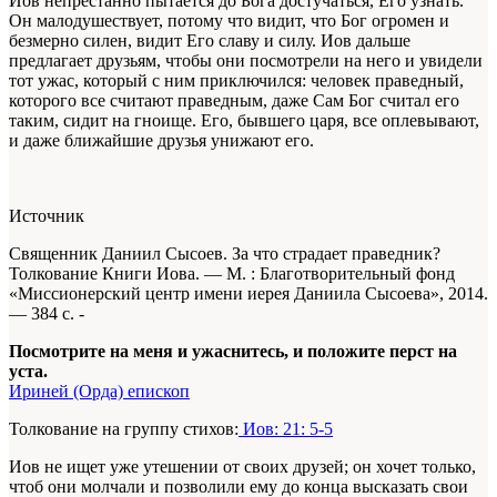
Иов непрестанно пытается до Бога достучаться, Его узнать.
Он малодушествует, потому что видит, что Бог огромен и
безмерно силен, видит Его славу и силу. Иов дальше
предлагает друзьям, чтобы они посмотрели на него и увидели
тот ужас, который с ним приключился: человек праведный,
которого все считают праведным, даже Сам Бог считал его
таким, сидит на гноище. Его, бывшего царя, все оплевывают,
и даже ближайшие друзья унижают его.
Источник
Священник Даниил Сысоев. За что страдает праведник?
Толкование Книги Иова. — М. : Бла­готворительный фонд
«Миссионерский центр имени иерея Даниила Сысоева», 2014.
— 384 с. -
Посмотрите на меня и ужаснитесь, и положите перст на
уста.
Ириней (Орда) епископ
Толкование на группу стихов:
Иов: 21: 5-5
Иов не ищет уже утешении от своих друзей; он хо­чет только,
чтоб они молчали и позволили ему до конца вы­сказать свои