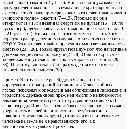
жалобы на страдании (21, 1—6). Напрасно они указывают на
пример нечестивых, наказываемых после крат­ковременнаго
счастия: есть больше примеров таких, что нече­стивые живут и
умирают в полном счастии (7—13). Прови­дение они
отвергают (14 15); внезапная смерть их не пугает (16—18, по
русск. пер.), несчастная участь потомства не безпо­коит их (19
—21, русск. п.). Кто же после этого может ука­зывать Богу
порядок в распределении между людьми счастия и несчастия
(22)? У Бога и нечестивый и праведник умирают одинаковою
смертью (23—26). Только друзья Иова думают, что нечестивые
должны непременно погибнуть (27.28). Опыт гово­рит, что
злодеи как живут счастливо, так и умирают сно- койно (29—
33). И потому, заключает Иов, разсуждения их не имеют
никакой основательности (34).
Примеч. В этом отделе речей, друзья Иова, от не­
определенных подозрений и обвинений Иова в тайных
грехах, переходят к определенным обличениям в лицемерии и
гордости и, держась своей преж-ней мысли о неизбежности
наказания за нечестие, грозят Иову страш­ною гибелью. В
свою очередь, Иов с большею и боль­шею сплою высказывает
уверенность в своей невинности и свое убеждение в
ложности мысли своих друзей, относя счастие и несчастие
человека на земле не к нравствен­ности его, а к
неисповедимым судьбам Промысла.