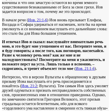
кончины и что они зачастую остаются во время земного
существования безнаказанными от Бога за свои грехи. Иов
задается вопросом о том, почему же это происходит.
В начале речи (
Иов. 21:1-6
) Иов вновь призывает Елифаза,
Вилдада и Софара удержаться от насмешек, хотя бы на время
умолкнуть и со вниманием выслушать его дальнейшие слова:
это стало бы для Иова большим утешением.
И отвечал Иов и сказал: выслушайте внимательно речь
мою, и это будет мне утешением от вас. Потерпите меня, и
я буду говорить; а после того, как поговорю, насмехайся.
Разве к человеку речь моя? как же мне и не
малодушествовать? Посмотрите на меня и ужаснитесь, и
положите перст на уста. Лишь только я вспомню, –
содрогаюсь, и трепет объемлет тело мое
(
Иов. 21:1-6
).
Интересно, что в версии Вульгаты к обращенному к друзьям
призыву Иова выслушать его речь присоединяется и
покайтесь (
Иов. 21:2
; Вульгата). Тем самым Иов здесь умоляет
друзей одуматься и признать несправедливость собственных
слов, произнесенных ими в отношении праведника. Однако,
по замечанию святителя Григория Великого, этот призыв
страдальца остается безответным, ибо для всякого
«горделивого ума наставление в смирении есть тяжкая обуза»