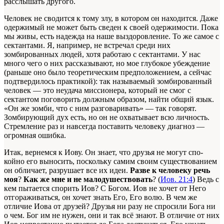
расслышать другого.
Человек не сводится к тому злу, в котором он находится. Даже
одержимый не может быть сведен к своей одержимости. Пока
мы живы, есть надежда на наше выздоровление. То же самое с
сектантами. Я, например, не встречал среди них
зомбированных людей, хотя работаю с сектантами. У нас
много чего о них рассказывают, но мое глубокое убеждение
(раньше оно было теоретическим предположением, а сейчас
подтвердилось практикой): так называемый зомбированный
человек — это неудача миссионера, который не смог с
сектантом поговорить должным образом, найти общий язык.
«Он же зомби, что с ним разговаривать» — так говорят.
Зомбирующий дух есть, но он не охватывает всю личность.
Стремление раз и навсегда поставить человеку диагноз —
огромная ошибка.
Итак, вернемся к Иову. Он знает, что друзья не могут спо-
койно его выносить, поскольку самим своим существованием
он обличает, разрушает все их идеи.
Разве к человеку речь
моя
?
Как же мне и не малодушествовать
? (
Иов. 21:4
) Ведь с
кем пытается спорить Иов? С Богом. Иов не хочет от Него
отгораживаться, он хочет знать Его, Его волю. В чем же
отличие Иова от друзей? Друзья ни разу не спросили Бога ни
о чем. Бог им не нужен, они и так всё знают. В отличие от них