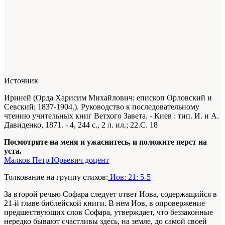
Источник
Ириней (Орда Харисим Михайлович; епископ Орловский и
Севский; 1837-1904.). Руководство к последовательному
чтению учительных книг Ветхого Завета. - Киев : тип. И. и А.
Давиденко, 1871. -
4
, 244 с., 2 л. ил.; 22.С. 18
Посмотрите на меня и ужаснитесь, и положите перст на
уста.
Малков Петр Юрьевич доцент
Толкование на группу стихов:
Иов: 21: 5-5
За второй речью Софара следует ответ Иова, содержащийся в
21-й главе библейской книги. В нем Иов, в опровержение
предшествующих слов Софара, утверждает, что беззаконные
нередко бывают счастливы здесь, на земле, до самой своей