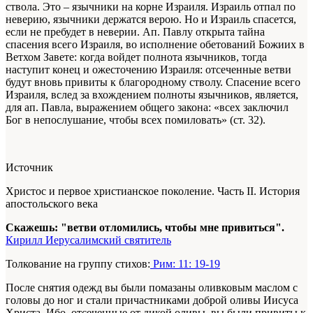
ствола. Это – язычники на корне Израиля. Израиль отпал по
неверию, язычники держатся верою. Но и Израиль спасется,
если не пребудет в неверии. Ап. Павлу открыта тайна
спасения всего Израиля, во исполнение обетований Божиих в
Ветхом Завете: когда войдет полнота язычников, тогда
наступит конец и ожесточению Израиля: отсеченные ветви
будут вновь привиты к благородному стволу. Спасение всего
Израиля, вслед за вхождением полноты язычников, является,
для ап. Павла, выражением общего закона: «всех заключил
Бог в непослушание, чтобы всех помиловать» (ст. 32).
Источник
Христос и первое христианское поколение. Часть II. История
апостольского века
Скажешь: "ветви отломились, чтобы мне привиться".
Кирилл Иерусалимский святитель
Толкование на группу стихов:
Рим: 11: 19-19
После снятия одежд вы были помазаны оливковым маслом с
головы до ног и стали причастниками доброй оливы Иисуса
Христа. Ибо, отсеченные от дикой оливы, вы были привиты к