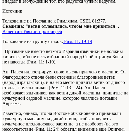
впадает в заблуждение тот, кто радуется чужим недугам.
Источник
Толкование на Послание к Римлянам. CSEL 81:377.
Скажешь: "ветви отломились, чтобы мне привиться".
Валентин Уляхин протоиерей
Толкование на группу стихов:
Рим: 11: 19-19
Призванные вместо ветхого Израиля язычники не должны
кичиться, ибо не весь избранный народ Свой отринул Бог и
не навсегда (Рим. 11: 1-10).
Ап. Павел иллюстрирует свою мысль притчею о маслине. От
благородного ствола были отсечены благородные ветви
(народ израильский), и на его место привита ветвь от дикого
ствола, т. е. язычников (Рим. 11:13—24). Ап. Павел
изображает язычников как ветви дикой маслины, привитые на
культурной садовой маслине, которою являлись потомки
Авраама.
Известно, однако, что на Востоке обыкновенно прививали
культурную маслину на дикий ствол, чтобы получить
культурное плодоносящее растение, а не наоборот (на это
несоответствие (Рим. 11: 24) обратил внимание еще Ориген).