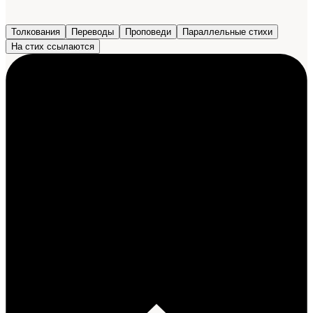
Толкования
Переводы
Проповеди
Параллельные стихи
На стих ссылаются