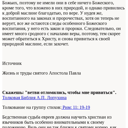
Божьих, поэтому не имели они в себе ничего Божеского,
кроме того, что вложено в них природой, и однако привились
к доброй маслине благодатью, по вере. У иудея же,
воспитанного на законах и пророчествах, хотя он теперь не
верует, все же остаются следы особенного Божеского
воспитания, у него есть закон и пророки. Следовательно, он
имеет много сродного с началами веры, поэтому, тем скорее
может обратиться к Христу, и снова привиться к своей
природной маслине, если захочет.
Источник
Жизнь и труды святого Апостола Павла
Скажешь: "ветви отломились, чтобы мне привиться".
Толковая Библия А.П. Лопухина
Толкование на группу стихов:
Рим: 11: 19-19
Бедственная судьба евреев должна научить христиан из
язычников быть особенно внимательными к своему
положению. Ведь они не так близки к святому корню, как