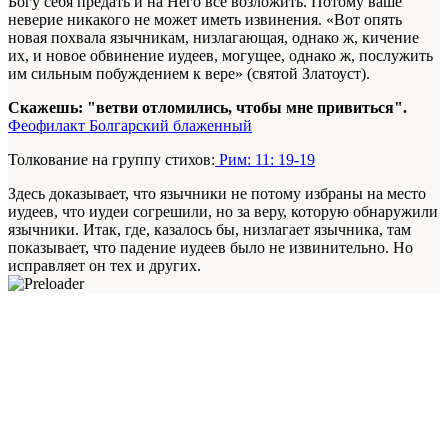
Богу себя предать и на Него все возложить. Потому ваше
неверие никакого не может иметь извинения. «Вот опять
новая похвала язычникам, низлагающая, однако ж, кичение
их, и новое обвинение иудеев, могущее, однако ж, послужить
им сильным побуждением к вере» (святой Златоуст).
Скажешь: "ветви отломились, чтобы мне привиться".
Феофилакт Болгарский блаженный
Толкование на группу стихов:
Рим: 11: 19-19
Здесь доказывает, что язычники не потому избраны на место
иудеев, что иудеи согрешили, но за веру, которую обнаружили
язычники. Итак, где, казалось бы, низлагает язычника, там
показывает, что падение иудеев было не извинительно. Но
исправляет он тех и других.