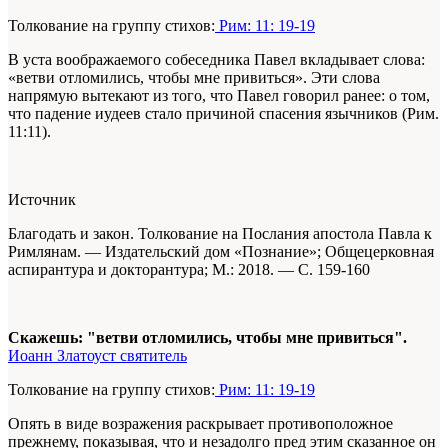
Толкование на группу стихов:
Рим: 11: 19-19
В уста воображаемого собеседника Павел вкладывает слова:
«ветви отломились, чтобы мне привиться». Эти слова
напрямую вытекают из того, что Павел говорил ранее: о том,
что падение иудеев стало причиной спасения язычников (Рим.
11:11).
Источник
Благодать и закон. Толкование на Послания апостола Павла к
Римлянам. — Издательский дом «Познание»; Общецерковная
аспирантура и докторантура; М.: 2018. — С. 159-160
Скажешь: "ветви отломились, чтобы мне привиться".
Иоанн Златоуст святитель
Толкование на группу стихов:
Рим: 11: 19-19
Опять в виде возражения раскрывает противоположное
прежнему, показывая, что и незадолго пред этим сказанное он