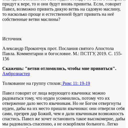
придут к вере, то и они будут вновь привиты. Если, говорит
Павел, возможно привить дикую ветвь на садовую маслину,
то насколько проще и естественней будет привить на неё
собственные ветви маслины?
Источник
Александр Прокопчук прот. Послания святого Апостола
Павла. Комментарии и богословие. М.: ПСТГУ, 2019. С. 155-
156
Скажешь: "ветви отломились, чтобы мне привиться".
Амброзиастер
Толкование на группу стихов:
Рим: 11: 19-19
Павел говорит от лица верующего язычника: можно
радоваться тому, что иудеи усомнились, потому что их
отвержение дало место язычникам. Но не Богом отвергнуты
иудеи, дабы на их место пришли язычники: они отвергли себя
сами, презрев дар Божий, чем и дали язычникам возможность
спастись. Павел же хочет остановить такое высокомерие, дабы
мы радовались спасению, а не оскорбляли больного. Легко