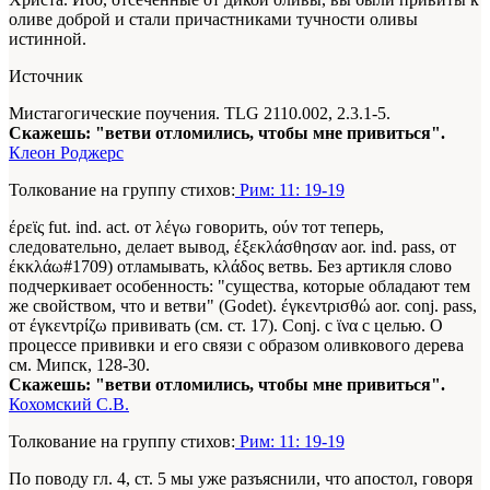
оливе доброй и стали причастниками тучности оливы
истинной.
Источник
Мистагогические поучения. TLG 2110.002, 2.3.1-5.
Скажешь: "ветви отломились, чтобы мне привиться".
Клеон Роджерс
Толкование на группу стихов:
Рим: 11: 19-19
έρεϊς fut. ind. act. от λέγω говорить, ούν тот теперь,
следовательно, делает вывод, έξεκλάσθησαν aor. ind. pass, от
έκκλάω#1709) отламывать, κλάδος ветвь. Без артикля слово
подчеркивает особенность: "существа, которые обладают тем
же свойством, что и ветви" (Godet). έγκεντρισθώ aor. conj. pass,
от έγκεντρίζω прививать (см. ст. 17). Conj. с ϊνα с целью. О
процессе прививки и его связи с образом оливкового дерева
см. Мипск, 128-30.
Скажешь: "ветви отломились, чтобы мне привиться".
Кохомский С.В.
Толкование на группу стихов:
Рим: 11: 19-19
По поводу гл. 4, ст. 5 мы уже разъяснили, что апостол, говоря