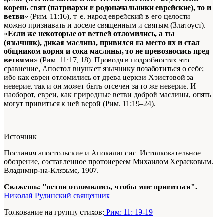
корень свят (патриархи и родоначальники еврейские), то и
ветви
» (Рим. 11:16), т. е. народ еврейский в его целости
можно признавать и доселе священным и святым (Златоуст).
«
Если же некоторые от ветвей отломились, а ты
(язычник), дикая маслина, привился на место их и стал
общником корня и сока маслины, то не превозносись пред
ветвями
» (Рим. 11:17, 18). Проводя в подробностях это
сравнение, Апостол внушает язычнику позаботиться о себе;
ибо как евреи отломились от древа церкви Христовой за
неверие, так и он может быть отсечен за то же неверие. И
наоборот, евреи, как природные ветви доброй маслины, опять
могут привиться к ней верой (Рим. 11:19–24).
Источник
Послания апостольские и Апокалипсис. Истолковательное
обозрение, составленное протоиереем Михаилом Херасковым.
Владимир-на-Клязьме, 1907.
Скажешь: "ветви отломились, чтобы мне привиться".
Николай Рудинский священник
Толкование на группу стихов:
Рим: 11: 19-19