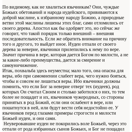
По видимому, как не хвалиться язычникам? Они, чуждые
Божьих обетований и народа иудейского, прививаются к
доброй маслине, к избранному народу Божию, а природные
ветви этой маслины лишены этих благ, сами отломились от
своего дерева. Апостол как бы одобряет это, но сейчас же
говорит, что такой порядок только внешний – внешняя
последовательность. Если же обратить внимание на причину
того и другого, то выйдет иное. Иудеи отпали от своего
дерева за неверие, язычники прилепились к нему по вере.
Значит причина в вере, которая дается Богом по милости, а не
за какие-либо преимущества, дается за смирение и
самоуничижение.
Итак, похвальба здесь неуместна; мало того, она опасна для
веры, ибо при самомнении слабеет вера, чего нужно бояться,
чтобы и совсем не лишиться веры. Ибо язычники должны
помнить, что если Бог за неверие отверг тех (иудеев), род
которых Он считал Своим и столько заботился о них, то тем
более не пощадит и их, язычников чужеродных, со стороны
принятых в род Божий, если они ослабеют в вере, или
пошатнутся в ней, или будут вести себя недостойно ее. У
язычников перед глазами примеры строгости и милости
Божьей иудеи, и они сами.
Неуверовавшие иудеи не покорились воле Божьей, через это
отпали от рода избранных сынов Божьих, и Бог не пощадил