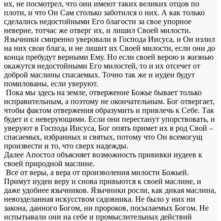
их, не посмотрел, что они имеют таких великих отцов по
плоти, и что Он Сам столько заботился о них. А как только
сделались недостойными Его благости за свое упорное
неверие, тотчас же отверг их, и лишил Своей милости.
Язычники смиренно уверовали в Господа Иисуса, и Он излил
на них свои блага, и не лишит их Своей милости, если они до
конца пребудут верными Ему. Но если своей верою и жизнью
окажутся недостойными Его милостей, то и их отсечет от
доброй маслины спасаемых. Точно так же и иудеи будут
помилованы, если уверуют.
Пока мы здесь на земле, отвержение Божье бывает только
исправительным, а поэтому не окончательным. Бог отвергает,
чтобы фактом отвержения образумить и привлечь к Себе. Так
будет и с неверующими. Если они перестанут упорствовать, и
уверуют в Господа Иисуса, Бог опять примет их в род Свой –
спасаемых, избранных и святых, потому что Он всемогущ
произвести и то, что сверх надежды.
Далее Апостол объясняет возможность прививки иудеев к
своей природной маслине.
Все от веры, а вера от произволения милости Божьей.
Примут иудеи веру и снова привьются к своей маслине, и
даже удобнее язычников. Язычники росли, как дикая маслина,
невозделанная искусством садовника. Не было у них ни
закона, данного Богом, ни пророков, посылаемых Богом. Не
испытывали они на себе и промыслительных действий