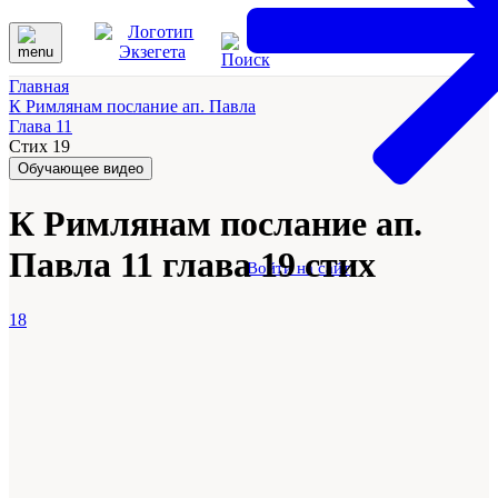
Главная
К Римлянам послание ап. Павла
Глава 11
Стих 19
Обучающее видео
К Римлянам послание ап.
Павла 11 глава 19 стих
Войти на сайт
18