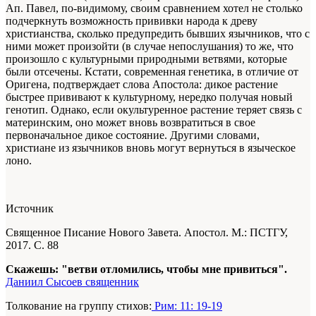
Ап. Павел, по-видимому, своим сравнением хотел не столько
подчеркнуть возможность прививки народа к древу
христианства, сколько предупредить бывших язычников, что с
ними может произойти (в случае непослушания) то же, что
произошло с культурными природными ветвями, которые
были отсечены.
Кстати, современная генетика, в отличие от
Оригена, подтверждает слова Апостола: дикое растение
быстрее прививают к культурному, нередко получая новый
генотип. Однако, если окультуренное растение теряет связь с
материнским, оно может вновь возвратиться в свое
первоначальное дикое состояние. Другими словами,
христиане из язычников вновь могут вернуться в языческое
лоно.
Источник
Священное Писание Нового Завета. Апостол. М.: ПСТГУ,
2017. С. 88
Скажешь: "ветви отломились, чтобы мне привиться".
Даниил Сысоев священник
Толкование на группу стихов:
Рим: 11: 19-19