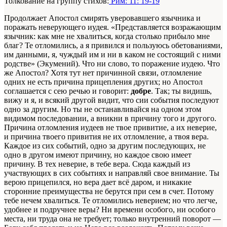
Толкование на группу стихов:
Рим: 11: 19-19
Продолжает Апостол смирять уверовавшего язычника и
поражать неверующего иудея. «Представляется возражающим
язычник: как мне не хвалиться, когда столько прибыло мне
благ? Те отломились, а я привился и пользуюсь обетованиями,
им данными, я, чуждый им и ни в каком не состоящий с ними
родстве» (Экумений). Что ни слово, то поражение иудею. Что
же Апостол? Хотя тут нет причинной связи, отломление
одних не есть причина прицепления других; но Апостол
соглашается с сею речью и говорит:
добре
. Так; ты видишь,
вижу и я, и всякий другой видит, что сии события последуют
одно за другим. Но ты не останавливайся на одном этом
видимом последовании, а вникни в причину того и другого.
Причина отломления иудеев не твое привитие, а их неверие,
и причина твоего привития не их отломление, а твоя вера.
Каждое из сих событий, одно за другим последующих, не
одно в другом имеют причину, но каждое свою имеет
причину. В тех неверие, в тебе вера. Сюда каждый из
участвующих в сих событиях и направляй свое внимание. Ты
верою прицепился, но вера дает всё даром, и никакие
сторонние преимущества не берутся при сем в счет. Потому
тебе нечем хвалиться. Те отломились неверием; но что легче,
удобнее и подручнее веры? Ни времени особого, ни особого
места, ни труда она не требует; только внутренний поворот —