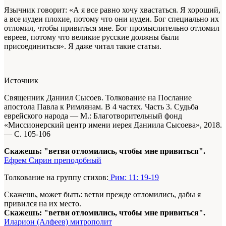
Язычник говорит: «А я все равно хочу хвастаться. Я хороший,
а все иудеи плохие, потому что они иудеи. Бог специально их
отломил, чтобы привиться мне. Бог промыслительно отломил
евреев, потому что великие русские должны были
присоединиться». Я даже читал такие статьи.
Источник
Священник Даниил Сысоев. Толкование на Послание
апостола Павла к Римлянам. В 4 частях. Часть 3. Судьба
еврейского народа —
М.: Благотворительный фонд
«Миссионерский центр имени иерея Даниила Сысоева», 2018.
— С. 105-106
Скажешь: "ветви отломились, чтобы мне привиться".
Ефрем Сирин преподобный
Толкование на группу стихов:
Рим: 11: 19-19
Скажешь, может быть: ветви прежде отломились, дабы я
привился на их место.
Скажешь: "ветви отломились, чтобы мне привиться".
Иларион (Алфеев) митрополит