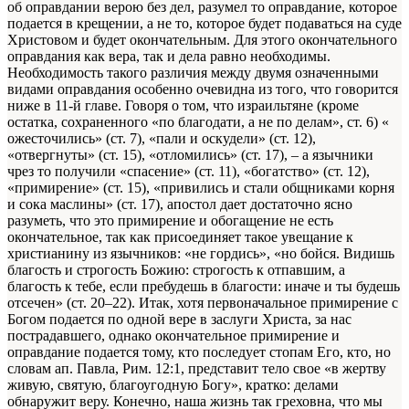
об оправдании верою без дел, разумел то оправдание, которое
подается в крещении, а не то, которое будет подаваться на суде
Христовом и будет окончательным. Для этого окончательного
оправдания как вера, так и дела равно необходимы.
Необходимость такого различия между двумя означенными
видами оправдания особенно очевидна из того, что говорится
ниже в 11-й главе. Говоря о том, что израильтяне (кроме
остатка, сохраненного «по благодати, а не по делам», ст. 6) «
ожесточились» (ст. 7), «пали и оскудели» (ст. 12),
«отвергнуты» (ст. 15), «отломились» (ст. 17), – а язычники
чрез то получили «спасение» (ст. 11), «богатство» (ст. 12),
«примирение» (ст. 15), «привились и стали общниками корня
и сока маслины» (ст. 17), апостол дает достаточно ясно
разуметь, что это примирение и обогащение не есть
окончательное, так как присоединяет такое увещание к
христианину из язычников: «не гордись», «но бойся. Видишь
благость и строгость Божию: строгость к отпавшим, а
благость к тебе, если пребудешь в благости: иначе и ты будешь
отсечен» (ст. 20–22). Итак, хотя первоначальное примирение с
Богом подается по одной вере в заслуги Христа, за нас
пострадавшего, однако окончательное примирение и
оправдание подается тому, кто последует стопам Его, кто, но
словам ап. Павла, Рим. 12:1, представит тело свое «в жертву
живую, святую, благоугодную Богу», кратко: делами
обнаружит веру. Конечно, наша жизнь так греховна, что мы