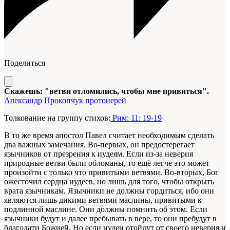
Поделиться
Скажешь: "ветви отломились, чтобы мне привиться".
Александр Прокопчук протоиерей
Толкование на группу стихов:
Рим: 11: 19-19
В то же время апостол Павел считает необходимым сделать
два важных замечания. Во-первых, он предостерегает
язычников от презрения к иудеям. Если из-за неверия
природные ветви были обломаны, то ещё легче это может
произойти с только что привитыми ветвями. Во-вторых, Бог
ожесточил сердца иудеев, но лишь для того, чтобы открыть
врата язычникам. Язычники не должны гордиться, ибо они
являются лишь дикими ветвями маслины, привитыми к
подлинной маслине. Они должны помнить об этом. Если
язычники будут и далее пребывать в вере, то они пребудут в
благодати Божией. Но если иудеи отойдут от своего неверия и