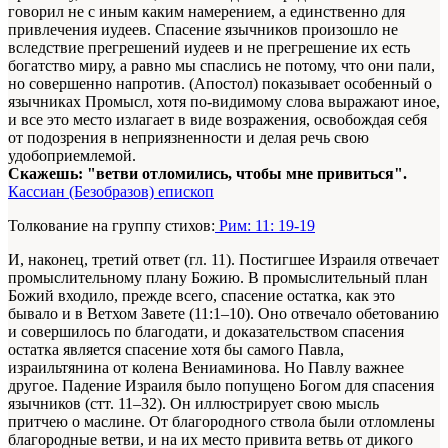
говорил не с иным каким намерением, а единственно для
привлечения иудеев. Спасение язычников произошло не
вследствие прегрешений иудеев и не прегрешение их есть
богатство миру, а равно мы спаслись не потому, что они пали,
но совершенно напротив. (Апостол) показывает особенный о
язычниках Промысл, хотя по-видимому слова выражают иное,
и все это место излагает в виде возражения, освобождая себя
от подозрения в неприязненности и делая речь свою
удобоприемлемой.
Скажешь: "ветви отломились, чтобы мне привиться".
Кассиан (Безобразов) епископ
Толкование на группу стихов:
Рим: 11: 19-19
И, наконец, третий ответ (гл. 11). Постигшее Израиля отвечает
промыслительному плану Божию. В промыслительный план
Божий входило, прежде всего, спасение остатка, как это
бывало и в Ветхом Завете (11:1–10). Оно отвечало обетованию
и совершилось по благодати, и доказательством спасения
остатка является спасение хотя бы самого Павла,
израильтянина от колена Вениаминова. Но Павлу важнее
другое. Падение Израиля было попущено Богом для спасения
язычников (стт. 11–32). Он иллюстрирует свою мысль
притчею о маслине. От благородного ствола были отломлены
благородные ветви, и на их место привита ветвь от дикого