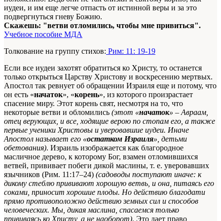
иудеи, и им еще легче отпасть от истинной веры и за это
подвергнуться гневу Божию.
Скажешь: "ветви отломились, чтобы мне привиться".
Учебное пособие МДА
Толкование на группу стихов:
Рим: 11: 19-19
Если все иудеи захотят обратиться ко Христу, то останется
только открыться Царству Христову и воскресению мертвых.
Апостол так ревнует об обращении Израиля еще и потому, что
он есть «
начаток
», «
корень
», из которого произрастает
спасение миру. Этот корень свят, несмотря на то, что
некоторые ветви и обломились
(этот «
начаток
» – Авраам,
отец верующих, и все, ходящие верою по стопам его, а также
первые ученики Христовы и уверовавшие иудеи. Иначе
Апостол называет его «
остатком Израиля
», детьми
обетования)
. Израиль изображается как благородное
масличное дерево, к которому Бог, взамен отломившихся
ветвей, прививает побеги дикой маслины, т. е. уверовавших
язычников (Рим. 11:17–24)
(садоводы поступают иначе: к
дикому стеблю прививают хорошую ветвь, и она, питаясь его
соками, приносит хорошие плоды. Но действию благодати
прямо противоположно действию земных сил и способов
человеческих. Мы, дикая маслина, спасаемся только
прививаясь ко Христу, а не наоборот)
. Это дает право