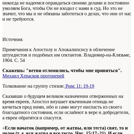
никогда не надеемся оправдаться своими делами и постоянно
умоляем Бога, чтобы Он не входил с нами в суд. Но это не
значит, что мы и не обязаны заботиться о делах, что они от нас
и не требуются.
Источник
Примечания к Апостолу и Апокалипсису в обличение
штундистов и подобных им сектантов. Владимир-на-Клязьме,
1904. С. 54
Скажешь: "ветви отломились, чтобы мне привиться".
Михаил Херасков протоиерей
Толкование на группу стихов:
Рим: 11: 19-19
Сказавши о будущем великом назначении отверженных на
время евреев, Апостол внушает язычникам отнюдь не
кичиться пред ними, ибо и сами могут ниспасть из своего
благодатного состояния, если ослабеют в вере и добродетели,
а евреи обратятся и спасутся.
«
Если начаток (например, от жатвы, или теста) свят, то и
целое (т. е. вся жатва и все тесто. Чис. 15:17–21). И если