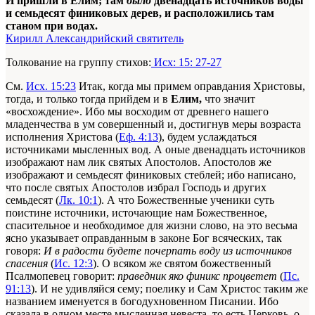
И пришли в Елим; там
было
двенадцать источников воды
и семьдесят финиковых дерев, и расположились там
станом при водах.
Кирилл Александрийский святитель
Толкование на группу стихов:
Исх: 15: 27-27
См.
Исх. 15:23
Итак, когда мы примем оправдания Христовы,
тогда, и только тогда прийдем и в
Елим,
что значит
«восхождение». Ибо мы восходим от древнего нашего
младенчества в ум совершенный и, достигнув меры возраста
исполнения Христова (
Еф. 4:13
), будем услаждаться
источниками мысленных вод. А оные двенадцать источников
изображают нам лик святых Апостолов. Апостолов же
изображают и семьдесят финиковых стеблей; ибо написано,
что после святых Апостолов избрал Господь и других
семьдесят (
Лк. 10:1
). А что Божественные ученики суть
поистине источники, источающие нам Божественное,
спасительное и необходимое для жизни слово, на это весьма
ясно указывает оправданным в законе Бог всяческих, так
говоря:
И в радости будете почерпать воду из источников
спасения
(
Ис. 12:3
). О всяком же святом божественный
Псалмопевец говорит:
праведник яко финикс процветет
(
Пс.
91:13
). И не удивляйся сему; поелику и Сам Христос таким же
названием именуется в богодухновенном Писании. Ибо
сказала в одном месте мысленная невеста, то есть Церковь, о