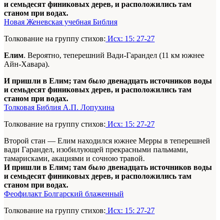
и семьдесят финиковых дерев, и расположились там
станом при водах.
Новая Женевская учебная Библия
Толкование на группу стихов:
Исх: 15: 27-27
Елим
. Вероятно, теперешний Вади-Гарандел (11 км южнее
Айн-Хавара).
И пришли в Елим; там
было
двенадцать источников воды
и семьдесят финиковых дерев, и расположились там
станом при водах.
Толковая Библия А.П. Лопухина
Толкование на группу стихов:
Исх: 15: 27-27
Второй стан — Елим находился южнее Мерры в теперешней
вади Гарандел, изобилующей прекрасными пальмами,
тамарисками, акациями и сочною травой.
И пришли в Елим; там
было
двенадцать источников воды
и семьдесят финиковых дерев, и расположились там
станом при водах.
Феофилакт Болгарский блаженный
Толкование на группу стихов:
Исх: 15: 27-27