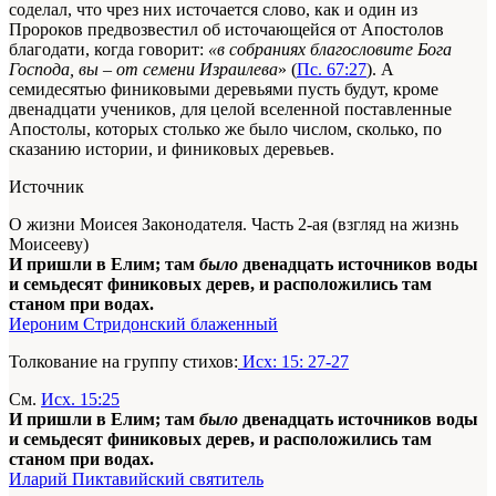
соделал, что чрез них источается слово, как и один из
Пророков предвозвестил об источающейся от Апостолов
благодати, когда говорит:
«в собраниях благословите Бога
Господа, вы – от семени Израилева
» (
Пс. 67:27
). А
семидесятью финиковыми деревьями пусть будут, кроме
двенадцати учеников, для целой вселенной поставленные
Апостолы, которых столько же было числом, сколько, по
сказанию истории, и финиковых деревьев.
Источник
О жизни Моисея Законодателя. Часть 2-ая (взгляд на жизнь
Моисееву)
И пришли в Елим; там
было
двенадцать источников воды
и семьдесят финиковых дерев, и расположились там
станом при водах.
Иероним Стридонский блаженный
Толкование на группу стихов:
Исх: 15: 27-27
См.
Исх. 15:25
И пришли в Елим; там
было
двенадцать источников воды
и семьдесят финиковых дерев, и расположились там
станом при водах.
Иларий Пиктавийский святитель