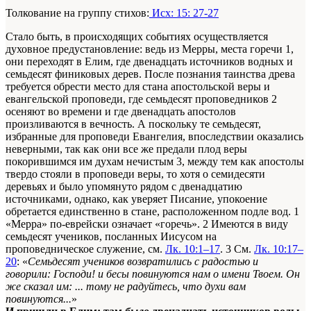
Толкование на группу стихов:
Исх: 15: 27-27
Стало быть, в происходящих событиях осуществляется
духовное предустановление: ведь из Мерры, места горечи
1
,
они переходят в Елим, где двенадцать источников водных и
семьдесят финиковых дерев. После познания таинства древа
требуется обрести место для стана апостольской веры и
евангельской проповеди, где семьдесят проповедников
2
осеняют во времени и где двенадцать апостолов
произливаются в вечность. А поскольку те семьдесят,
избранные для проповеди Евангелия, впоследствии оказались
неверными, так как они все же предали плод веры
покорившимся им духам нечистым
3
, между тем как апостолы
твердо стояли в проповеди веры, то хотя о семидесяти
деревьях и было упомянуто рядом с двенадцатию
источниками, однако, как уверяет Писание, упокоение
обретается единственно в стане, расположенном подле вод.
1
«Мерра» по-еврейски означает «горечь».
2
Имеются в виду
семьдесят учеников, посланных Иисусом на
проповедническое служение, см.
Лк. 10:1–17
.
3
См.
Лк. 10:17–
20
: «
Семьдесят учеников возвратились с радостью и
говорили: Господи! и бесы повинуются нам о имени Твоем. Он
же сказал им: ... тому не радуйтесь, что духи вам
повинуются...
»