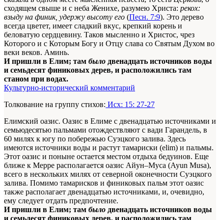
сходящем свыше и с неба Женихе, разумею Христа:
рекох:
взыду на финик, удержу высоту его
(
Песн. 7:9
). Это дерево
всегда цветет, имеет сладкий вкус, крепкий корень и
беловатую сердцевину. Таков мысленно и Христос, чрез
Которого и с Которым Богу и Отцу слава со Святым Духом во
веки веков. Аминь.
И пришли в Елим; там
было
двенадцать источников воды
и семьдесят финиковых дерев, и расположились там
станом при водах.
Культурно-исторический комментарий
Толкование на группу стихов:
Исх: 15: 27-27
Елимский оазис. Оазис в Елиме с двенадцатью источниками и
семьюдесятью пальмами отождествляют с вади Гарандель, в
60 милях к югу по побережью Суэцкого залива. Здесь
имеются источники воды и растут тамариски (elim) и пальмы.
Этот оазис и поныне остается местом отдыха бедуинов. Еще
ближе к Мерре располагается оазис Айун–Муса (Ayun Musa),
всего в нескольких милях от северной оконечности Суэцкого
залива. Помимо тамарисков и финиковых пальм этот оазис
также располагает двенадцатью источниками, и, очевидно,
ему следует отдать предпочтение.
И пришли в Елим; там
было
двенадцать источников воды
и семьдесят финиковых дерев, и расположились там