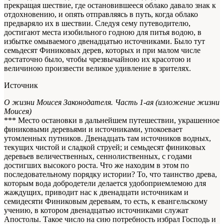
прекращая шествие, где остановившееся облако давало знак к
отдохновению, и опять отправляясь в путь, когда облако
предваряло их в шествии. Следуя сему путеводителю,
достигают места изобильного годною для питья водою, в
избытке омываемого двенадцатью источниками. Было тут
семьдесят Финиковых дерев, которых и при малом числе
достаточно было, чтобы чрезвычайною их красотою и
величиною произвести великое удивление в зрителях.
Источник
О жизни Моисея Законодателя. Часть 1-ая (изложение жизни
Моисея)
*** Место остановки в дальнейшем путешествии, украшенное
финиковыми деревьями и источниками, упокоевает
утомленных путников. Двенадцать там источников водных,
текущих чистой и сладкой струей; и семьдесят финиковых
деревьев величественных, сеннолиственных, с годами
достигших высокого роста. Что же находим в этом по
последовательному порядку истории? То, что таинство древа,
которым вода добродетели делается удобоприемлемою для
жаждущих, приводит нас к двенадцати источникам и
семидесяти Финиковым деревьям, то есть, к евангельскому
учению, в котором двенадцатью источниками служат
Апостолы. Такое число на сию потребность избрал Господь и