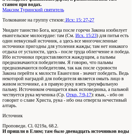
станом при водах.
Максим Туринский святитель
Толкование на группу стихов:
Исх: 15: 27-27
Увидьте таинство Бога, когда после горечи Закона изобилует
евангельское милосердие: там (См.
Исх. 15:23
) для питья есть
один невкусный источник, а здесь все многочисленные
источники пригодны для утоления жажды; там нет никакого
отдыха от усталости, здесь - после труда облегчение и победа.
Ибо источники предоставляются жаждущим, а пальмы
предназначаются победителям. Я говорю, что пальмы
предназначаются победителям, так как после суровости
Закона перейти к милости Евангелия - значит победить. Ведь
некоторой наградой для победителя является омыть лицо в
живом источнике, а в правую руку взять триумфальную
пальму. Источником очищается язык исповедника, а пальмой
чествуется рука мученика (Ср.
Откр. 7:9-17
): язык, - ибо он
говорит о славе Христа, рука - ибо она отвергла нечестивый
алтарь.
Источник
Проповеди. Сl. 0219а, 68.2.
И пришли в Елим; там
было
двенадцать источников воды