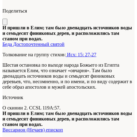
Поделиться
И пришли в Елим; там
было
двенадцать источников воды
и семьдесят финиковых дерев, и расположились там
станом при водах.
Беда Достопочтенный святой
Толкование на группу стихов:
Исх: 15: 27-27
Шестая остановка по выходе народа Божьего из Египта
называется Елим, что означает «овчарня». Там было
двенадцать источников воды и семьдесят финиковых
деревьев, что, несомненно, и по имени, и по виду содержит в
себе образ апостолов и мужей апостольских.
Источник
О скинии 2. CCSL 119А:57.
И пришли в Елим; там
было
двенадцать источников воды
и семьдесят финиковых дерев, и расположились там
станом при водах.
Виссарион (Нечаев) епископ