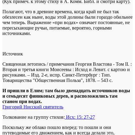
(Кук примеч. к этому стиху в А. Комм. Библ. и смотри карту).
Полагают, что в древние времена, когда край не был так
обезлесен как ныне, воды этой долины были гораздо обильнее
чем теперь. Выражение «при водах» означает постоянные, не
пересыхающие ручьи, питаемые, вероятно, горными
источниками.
Источник
Священная летопись / примечания Георгия Властова - Том II. :
Вторая и третья книги Моисеевы : Исход и Левит. с картою и
рисунками. – Изд. 2-е, испр. Санкт-Петербург : Тип.
Товарищества "Общественная Польза", 1878. – 543 с.
И пришли в Елим; там
было
двенадцать источников воды
и семьдесят финиковых дерев, и расположились там
станом при водах.
Григорий Нисский святитель
Толкование на группу стихов:
Исх: 15: 27-27
Поскольку же облако пошло вперед: то пошли и они
путеводимые его движением, как и всегда делали это,