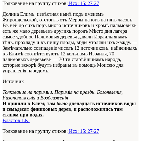
Толкование на группу стихов:
Исх: 15: 27-27
Долина Елимъ, извѣстная нынѣ подъ именемъ
Жирондельской, отстоитъ отъ Мерры на югъ на пять часовъ
Въ ней до сихъ поръ много источниковъ и хромѣ пальмовыхъ
есть же мало деревьевъ другихъ породъ Мѣсто дня лагеря
самое удобное Пальмовыя деревья давали Израильтянамъ
тѣнь, прохладу и въ пищу плоды, вбды утоляли ихъ жажду. —
Замѣчательно совпаденіе чиселъ 12 источниковъ, найденныхъ
въ Елимѣ соотвѣтствуютъ 12 колѣнамъ Израиля, 70
пальмовыхъ деревьевъ — 70-ти старѣйшинамъ народа,
которые вскорѣ будутъ избраны въ помощь Моисею для
управленія народомъ.
Источник
Толкование на паримии. Паримія на праздн. Богоявленія,
Ризоположенія и Воздвиженія
И пришли в Елим; там
было
двенадцать источников воды
и семьдесят финиковых дерев, и расположились там
станом при водах.
Властов Г.К.
Толкование на группу стихов:
Исх: 15: 27-27