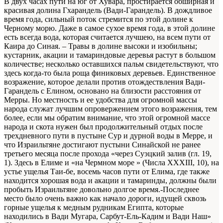
В двух часах пути на юг от Хувара, простирается обширная и
красивая долина Гхарандель (Вади-Гарандель). В дождливое
время года, сильный поток стремится по этой долине к
Черному морю. Даже в самое сухое время года, в этой долине
есть всегда вода, которая считается лучшею, на всем пути от
Каира до Синая. – Травы в долине высоки и изобильны;
кустарник, акации и тамариндовые деревья растут в большом
количестве; несколько оставшихся пальм свидетельствуют, что
здесь когда-то была роща финиковых деревьев. Единственное
возражение, которое делали против отождествления Вади-
Гарандель с Елином, основано на близости расстояния от
Мерры. Но местность и ее удобства для огромной массы
народа служат лучшим опровержением этого возражения, тем
более, если мы обратим внимание, что этой огромной массе
народа и скота нужен был продолжительный отдых после
трехдневного пути в пустыне Сур и дурной воды в Мерре, и
что Израильтяне достигают пустыни Синайской не ранее
третьего месяца после прохода «через Суэцкий залив (гл. 19,
1). Здесь в Елиме и «на Чермном море » (Числа ХХХIII, 10), на
устье ущелья Таи-бе, восемь часов пути от Елима, где также
находится хорошая вода и акации и тамаринды, должны были
пробыть Израильтяне довольно долгое время.-Последнее
место было очень важно как начало дороги, идущей сквозь
горные ущелья к медным рудникам Египта, которые
находились в Вади Mугара, Сарбут-Ель-Кадим и Вади Наш»