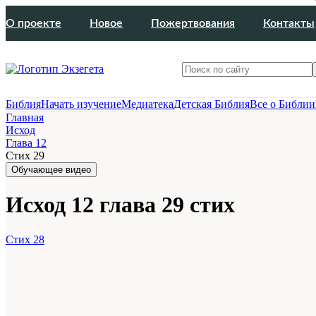
О проекте
Новое
Пожертвования
Контакты
Библия
Начать изучение
Медиатека
Детская Библия
Все о Библии
Главная
Исход
Глава 12
Стих 29
Обучающее видео
Исход 12 глава 29 стих
Стих 28