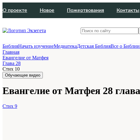
О проекте
Новое
Пожертвования
Контакты
Библия
Начать изучение
Медиатека
Детская Библия
Все о Библии
Главная
Евангелие от Матфея
Глава 28
Стих 10
Обучающее видео
Евангелие от Матфея 28 глава
Стих 9