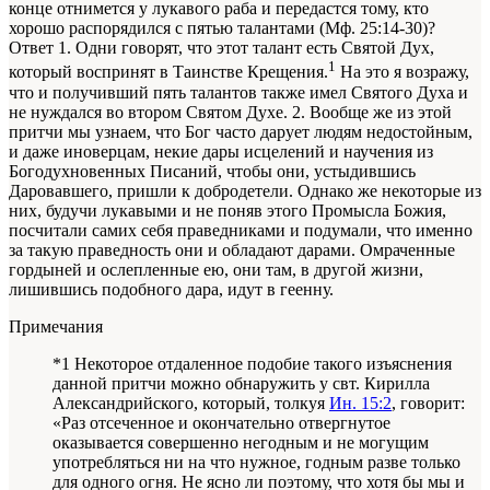
конце отнимется у лукавого раба и передастся тому, кто
хорошо распорядился с пятью талантами (Мф. 25:14-30)?
Ответ 1. Одни говорят, что
этот талант есть
Святой Дух,
1
который воспринят в
Таинстве
Крещения.
На это я возражу,
что и получивший пять талантов также имел Святого Духа и
не нуждался во втором Святом Духе. 2. Вообще же из этой
притчи
мы узнаем, что Бог часто дарует
людям
недостойным,
и даже иноверцам, некие дары исцелений и научения из
Богодухновенных Писаний, чтобы они, устыдившись
Даровавшего, пришли к добродетели. Однако же некоторые
из
них
, будучи лукавыми и не поняв этого
Промысла Божия
,
посчитали самих себя праведниками и подумали, что именно
за такую праведность они и обладают дарами. Омраченные
гордыней и ослепленные ею, они там,
в другой жизни
,
лишившись подобного дара, идут в геенну.
Примечания
*1 Некоторое отдаленное подобие такого изъяснения
данной притчи можно обнаружить у свт. Кирилла
Александрийского, который, толкуя
Ин. 15:2
, говорит:
«Раз отсеченное и окончательно отвергнутое
оказывается совершенно негодным и не могущим
употребляться ни на что нужное, годным разве только
для одного огня. Не ясно ли поэтому, что хотя бы мы и