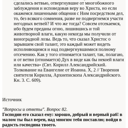
сделались ветвью, отвергнувшие от многобожного
заблуждения и исповедовав веру во Христа, но если
окажемся лишенными общения с Ним посредством дел,
то, без всякого сомнения, разве не подвергнемся участи
негодных ветвей? И что же тогда? Совсем отсекаемся,
ибо будем преданы огню, лишившись и той
животворной влаги, какую некогда мы получили от
виноградной лозы. Ведь то, что сказал Христос о
зарывшем свой талант, это каждый может видеть
исполняющимся и над подвергнувшимися полному
отсечению. Как у того отнимается талант, так, полагаю,
и от ветви (отнимается) Дух в виде как бы некоей влаги
или качества» (Свт. Кирилл Александрийский.
Толкование на Евангелие от Иоанна. X, 2 // Творения
святителя Кирилла, Архиепископа Александрийского.
Кн. 3. С. 609).
Источник
"Вопросы и ответы". Вопрос 82.
Господин его сказал ему: хорошо, добрый и верный раб! в
малом ты был верен, над многим тебя поставлю; войди в
радость господина твоего.