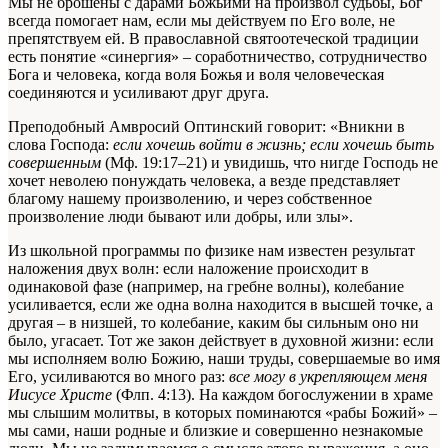
Мы не брошены с дарами Божьими на произвол судьбы, Бог
всегда помогает нам, если мы действуем по Его воле, не
препятствуем ей. В православной святоотеческой традиции
есть понятие «синергия» – соработничество, сотрудничество
Бога и человека, когда воля Божья и воля человеческая
соединяются и усиливают друг друга.
Преподобный Амвросий Оптинский говорит: «Вникни в
слова Господа:
если хочешь войти в жизнь; если хочешь быть
совершенным
(Мф. 19:17–21) и увидишь, что нигде Господь не
хочет неволею понуждать человека, а везде представляет
благому нашему произволению, и через собственное
произволение люди бывают или добры, или злы».
Из школьной программы по физике нам известен результат
наложения двух волн: если наложение происходит в
одинаковой фазе (например, на гребне волны), колебание
усиливается, если же одна волна находится в высшей точке, а
другая – в низшей, то колебание, каким бы сильным оно ни
было, угасает. Тот же закон действует в духовной жизни: если
мы исполняем волю Божию, наши труды, совершаемые во имя
Его, усиливаются во много раз:
все могу в укрепляющем меня
Иисусе Христе
(Флп. 4:13). На каждом богослужении в храме
мы слышим молитвы, в которых поминаются «рабы Божий» –
мы сами, наши родные и близкие и совершенно незнакомые