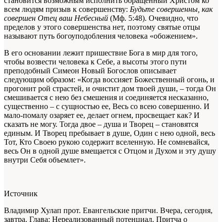
становится возможным исполнить обращенный Христом ко
всем людям призыв к совершенству:
Будьте совершенны, как
совершен Отец ваш Небесный
(Мф. 5:48). Очевидно, что
пределов у этого совершенства нет, поэтому святые отцы
называют путь богоуподобления человека «обожением».
В его основании лежит пришествие Бога в мир для того,
чтобы возвести человека к Себе, а высоты этого пути
преподобный Симеон Новый Богослов описывает
следующим образом: «Когда воссияет Божественный огонь, и
прогонит рой страстей, и очистит дом твоей души, – тогда Он
смешивается с нею без смешения и соединяется несказанно,
существенно – с сущностью ее, Весь со всею совершенно. И
мало‑помалу озаряет ее, делает огнем, просвещает как? И
сказать не могу. Тогда двое – душа и Творец – становятся
единым. И Творец пребывает в душе, Один с нею одной, весь
Тот, Кто Своею рукою содержит вселенную. Не сомневайся,
весь Он в одной душе вмещается с Отцом и Духом и эту душу
внутри Себя объемлет».
Источник
Владимир Хулап прот. Евангельские притчи. Вчера, сегодня,
завтра. Глава: Нереализованный потенциал. Притча о