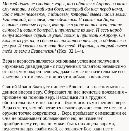
Моисей долго не сходит с горы, то собрался к Аарону и сказал
ему: встань и сделай нам бога, который бы шел перед нами,
ибо с этим человеком, с Моисеем, который вывел нас из земли
Египетской, не знаем, что сделалось. И сказал им Аарон:
выньте золотые серьги, которые в ушах ваших жен, ваших
сыновей и ваших дочерей, и принесите ко мне.
И весь народ
вынул золотые серьги из ушей своих, и принесли к Аарону. Он
взял их из рук их, и сделал из них литого тельца, и обделал его
резцом. И сказали они: вот бог твой, Израиль, который вывел
тебя из земли Египетской!
(Исх. 32:1–4).
Вера и верность являются основным условием получения
«духовных дивидендов» с полученных талантов: независимо
от того, чем одарен человек, даже самые незначительные его
качества в этом случае принесут прибыль в вечности.
Святой Иоанн Златоуст пишет: «Воюют ли в нас помыслы –
двинем вперед веру. Обуревают ли нас нечистые пожелания –
призовем на помощь веру. Находимся ли в трудных
обстоятельствах и несчастии – будем искать утешения в вере.
Вера есть то, чем оберегается всякое оружие; если ее нет, то и
оружие тотчас сокрушится… Вера пребывает с имеющими ее.
Она не обманывает обладающего ею, не изменяет
приобретшему ее; она не может быть похищена ворами,
недоступна для грабителей, ее охраняет Бог, ради нее с