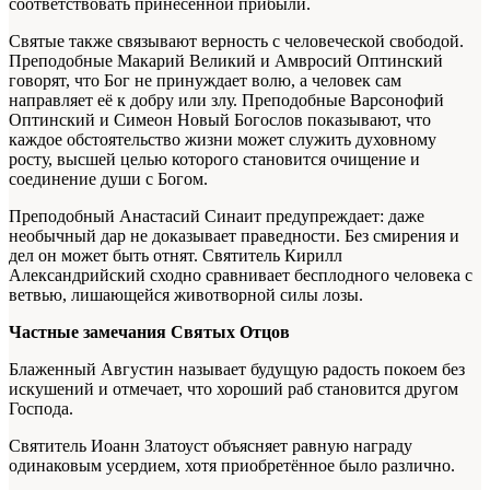
соответствовать принесённой прибыли.
Святые также связывают верность с человеческой свободой.
Преподобные Макарий Великий и Амвросий Оптинский
говорят, что Бог не принуждает волю, а человек сам
направляет её к добру или злу. Преподобные Варсонофий
Оптинский и Симеон Новый Богослов показывают, что
каждое обстоятельство жизни может служить духовному
росту, высшей целью которого становится очищение и
соединение души с Богом.
Преподобный Анастасий Синаит предупреждает: даже
необычный дар не доказывает праведности. Без смирения и
дел он может быть отнят. Святитель Кирилл
Александрийский сходно сравнивает бесплодного человека с
ветвью, лишающейся животворной силы лозы.
Частные замечания Святых Отцов
Блаженный Августин называет будущую радость покоем без
искушений и отмечает, что хороший раб становится другом
Господа.
Святитель Иоанн Златоуст объясняет равную награду
одинаковым усердием, хотя приобретённое было различно.