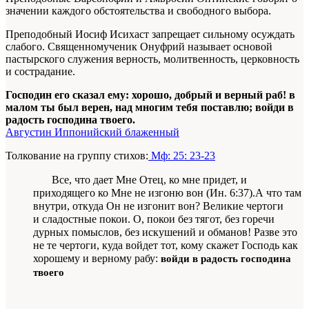
значении каждого обстоятельства и свободного выбора.
Преподобный Иосиф Исихаст запрещает сильному осуждать
слабого. Священномученик Онуфрий называет основой
пастырского служения верность, молитвенность, церковность
и сострадание.
Господин его сказал ему: хорошо, добрый и верный раб! в
малом ты был верен, над многим тебя поставлю; войди в
радость господина твоего.
Августин Иппонийский блаженный
Толкование на группу стихов:
Мф: 25: 23-23
Все, что дает Мне Отец, ко мне при­дет, и
приходящего ко Мне не изгоню вон
(Ин. 6:37).
А что там
внутри, откуда Он не изгонит вон? Великие чертоги
и
сладостные покои. О, покои без тягот, без горечи
дурных помыслов, без искушений и обманов! Разве это
не те чертоги, куда войдет тот, кому скажет Господь как
хорошему и верному рабу:
войди в радость господина
твоего