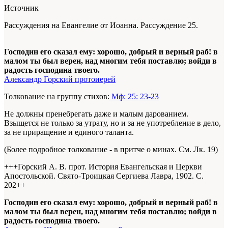
Источник
Рассуждения на Евангелие от Иоанна. Рассуждение 25.
Господин его сказал ему: хорошо, добрый и верный раб! в
малом ты был верен, над многим тебя поставлю; войди в
радость господина твоего.
Александр Горский протоиерей
Толкование на группу стихов:
Мф: 25: 23-23
Не должны пренебрегать даже и малым дарованием.
Взыщется не только за утрату, но и за не употребление в дело,
за не приращение и единого таланта.
(Более подробное толкование - в притче о минах. См. Лк. 19)
+++Горский А. В. прот. История Евангельская и Церкви
Апостольской. Свято-Троицкая Сергиева Лавра, 1902. С.
202+
+
Господин его сказал ему: хорошо, добрый и верный раб! в
малом ты был верен, над многим тебя поставлю; войди в
радость господина твоего.