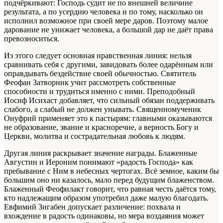
подчёркивают: Господь судит не по внешней величине
результата, а по усердию человека и по тому, насколько он
исполнил возможное при своей мере даров. Поэтому малое
дарование не унижает человека, а большой дар не даёт права
превозноситься.
Из этого следует основная нравственная линия: нельзя
сравнивать себя с другими, завидовать более одарённым или
оправдывать бездействие своей обычностью. Святитель
Феофан Затворник учит рассмотреть собственные
способности и трудиться именно с ними. Преподобный
Иосиф Исихаст добавляет, что сильный обязан поддерживать
слабого, а слабый не должен унывать. Священномученик
Онуфрий применяет это к пастырям: главными оказываются
не образование, звание и красноречие, а верность Богу и
Церкви, молитва и сострадательная любовь к людям.
Другая линия раскрывает значение награды. Блаженные
Августин и Иероним понимают «радость Господа» как
пребывание с Ним в небесных чертогах. Всё земное, каким бы
большим оно ни казалось, мало перед будущим блаженством.
Блаженный Феофилакт говорит, что равная честь даётся тому,
кто надлежащим образом употребил даже малую благодать.
Евфимий Зигабен допускает различение: похвала и
вхождение в радость одинаковы, но мера воздаяния может