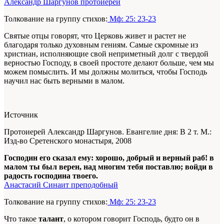
Александр Шаргунов протоиерей
Толкование на группу стихов:
Мф: 25: 23-23
Святые отцы говорят, что Церковь живет и растет не
благодаря только духовным гениям. Самые скромные из
христиан, исполняющие свой неприметный долг с твердой
верностью Господу, в своей простоте делают больше, чем мы
можем помыслить. И мы должны молиться, чтобы Господь
научил нас быть верными в малом.
Источник
Протоиерей Александр Шаргунов. Евангелие дня: В 2 т. М.:
Изд-во Сретенского монастыря, 2008
Господин его сказал ему: хорошо, добрый и верный раб! в
малом ты был верен, над многим тебя поставлю; войди в
радость господина твоего.
Анастасий Синаит преподобный
Толкование на группу стихов:
Мф: 25: 23-23
Что такое
талант
, о котором говорит Господь, будто он в