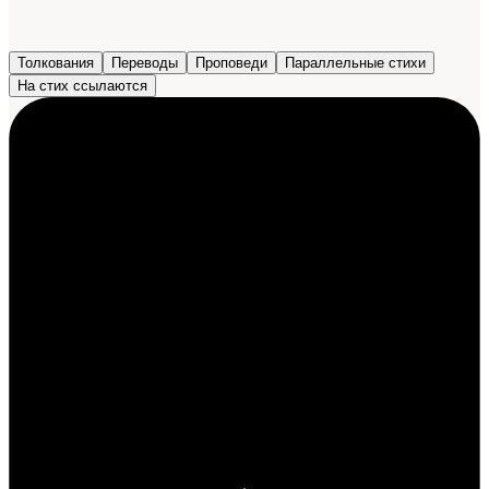
Толкования
Переводы
Проповеди
Параллельные стихи
На стих ссылаются