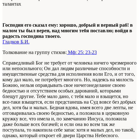
талантах
Господин его сказал ему: хорошо, добрый и верный раб! в
малом ты был верен, над многим тебя поставлю; войди в
радость господина твоего.
Гладков Б.И.
Толкование на группу стихов:
Мф: 25: 23-23
Справедливый Бог не требует от человека ничего чрезмерного
или непосильного; Он дал людям различные способности и
имущественные средства для исполнения воли Его, и от того,
кому дал мало, не потребует многого. Но, надеясь на милость
Божию, нельзя оправдывать свое ничегонеделание своею
бедностью и отсутствием особых дарований, которыми
блещут другие. Тебе мало дано, с тебя мало и взыщется, но
все-таки взыщется, если предстанешь на Суд вовсе без добрых
дел, хотя бы и малых. Бедная вдова, имея всего две лепты, не
отговаривалась своею бедностью, а положила в церковную
кружку все, что имела и, по замечанию Иисуса, положила
даже больше всех богачей; и если она во всем так же
поступала, то накопила себе запас хотя и малых дел, но такой,
однако, который откроет ей двери Царства Небесного.