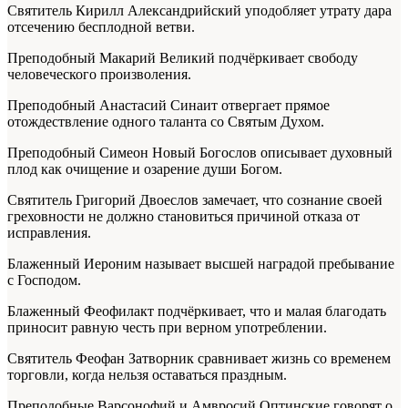
Святитель Кирилл Александрийский уподобляет утрату дара
отсечению бесплодной ветви.
Преподобный Макарий Великий подчёркивает свободу
человеческого произволения.
Преподобный Анастасий Синаит отвергает прямое
отождествление одного таланта со Святым Духом.
Преподобный Симеон Новый Богослов описывает духовный
плод как очищение и озарение души Богом.
Святитель Григорий Двоеслов замечает, что сознание своей
греховности не должно становиться причиной отказа от
исправления.
Блаженный Иероним называет высшей наградой пребывание
с Господом.
Блаженный Феофилакт подчёркивает, что и малая благодать
приносит равную честь при верном употреблении.
Святитель Феофан Затворник сравнивает жизнь со временем
торговли, когда нельзя оставаться праздным.
Преподобные Варсонофий и Амвросий Оптинские говорят о