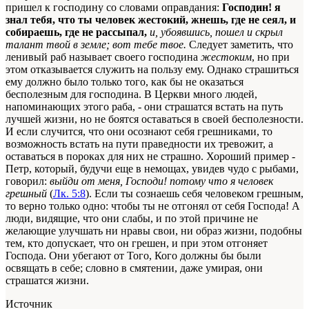
пришел к господину со словами оправдания:
Господин! я
знал тебя, что ты человек жестокий, жнешь, где не сеял, и
собираешь, где не рассыпал,
и, убоявшись, пошел и скрыл
талант твой в земле; вот тебе твое.
Следует заметить, что
ленивый раб называет своего господина
жестоким
, но при
этом отказывается служить на пользу ему. Однако страшиться
ему должно было только того, как бы не оказаться
бесполезным для господина. В Церкви много людей,
напоминающих этого раба, - они страшатся встать на путь
лучшей жизни, но не боятся оставаться в своей бесполезности.
И если случится, что они осознают себя грешниками, то
возможность встать на пути праведности их тревожит, а
оставаться в пороках для них не страшно. Хороший пример -
Петр, который, будучи еще в немощах, увидев чудо с рыбами,
говорил:
выйди от меня, Господи! потому что я человек
грешный
(
Лк. 5:8
). Если ты сознаешь себя человеком грешным,
то верно только одно: чтобы ты не отгонял от себя Господа! А
люди, видящие, что они слабы, и по этой причине не
желающие улучшать ни нравы свои, ни образ жизни, подобны
тем, кто допускает, что он грешен, и при этом отгоняет
Господа. Они убегают от Того, Кого должны бы были
освящать в себе; словно в смятении, даже умирая, они
страшатся жизни.
Источник