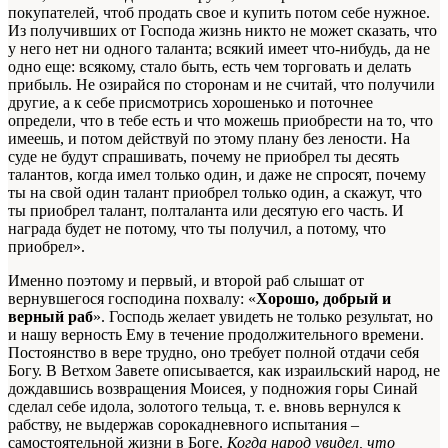
покупателей, чтоб продать свое и купить потом себе нужное.
Из получивших от Господа жизнь никто не может сказать, что
у него нет ни одного таланта; всякий имеет что‑нибудь, да не
одно еще: всякому, стало быть, есть чем торговать и делать
прибыль. Не озирайся по сторонам и не считай, что получили
другие, а к себе присмотрись хорошенько и поточнее
определи, что в тебе есть и что можешь приобрести на то, что
имеешь, и потом действуй по этому плану без лености. На
суде не будут спрашивать, почему не приобрел ты десять
талантов, когда имел только один, и даже не спросят, почему
ты на свой один талант приобрел только один, а скажут, что
ты приобрел талант, полталанта или десятую его часть. И
награда будет не потому, что ты получил, а потому, что
приобрел».
Именно поэтому и первый, и второй раб слышат от
вернувшегося господина похвалу: «
Хорошо, добрый и
верный раб
». Господь желает увидеть не только результат, но
и нашу верность Ему в течение продолжительного времени.
Постоянство в вере трудно, оно требует полной отдачи себя
Богу. В Ветхом Завете описывается, как израильский народ, не
дождавшись возвращения Моисея, у подножия горы Синай
сделал себе идола, золотого тельца, т. е. вновь вернулся к
рабству, не выдержав сорокадневного испытания –
самостоятельной жизни в Боге.
Когда народ увидел, что