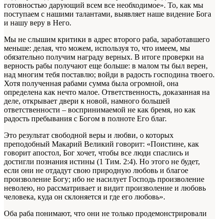
готовностью дарующий всем все необходимое». То, как мы
поступаем с нашими талантами, выявляет наше видение Бога
и нашу веру в Него.
Мы не слышим критики в адрес второго раба, заработавшего
меньше: делая, что можем, используя то, что имеем, мы
обязательно получим награду верных. В итоге проверки на
верность рабы получают еще больше: в малом ты был верен,
над многим тебя поставлю; войди в радость господина твоего.
Хотя полученная рабами сумма была огромной, она
определена как нечто малое. Ответственность, доказанная на
деле, открывает двери к новой, намного большей
ответственности – воспринимаемой не как бремя, но как
радость пребывания с Богом в полноте Его благ.
Это результат свободной веры и любви, о которых
преподобный Макарий Великий говорит: «Поистине, как
говорит апостол, Бог хочет, чтобы все люди спаслись и
достигли познания истины (1 Тим. 2:4). Но этого не будет,
если они не отдадут свою природную любовь и благое
произволение Богу; ибо не насилует Господь произволение
неволею, но рассматривает и видит произволение и любовь
человека, куда он склоняется и где его любовь».
Оба раба понимают, что они не только продемонстрировали