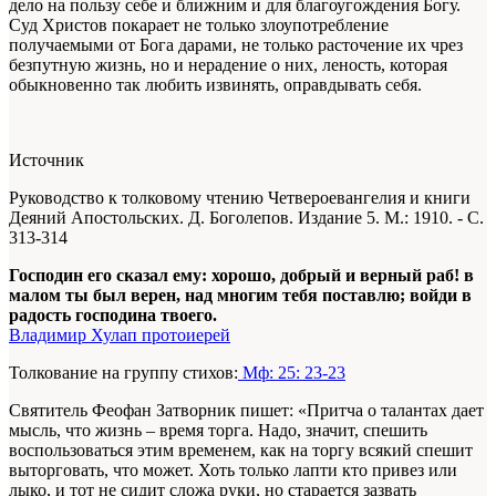
дело на пользу себе и ближним и для благоугождения Богу.
Суд Христов покарает не только злоупотребление
получаемыми от Бога дарами, не только расточение их чрез
безпутную жизнь, но и нерадение о них, леность, которая
обыкновенно так любить извинять, оправдывать себя.
Источник
Руководство к толковому чтению Четвероевангелия и книги
Деяний Апостольских. Д. Боголепов. Издание 5. М.: 1910. - С.
313-314
Господин его сказал ему: хорошо, добрый и верный раб! в
малом ты был верен, над многим тебя поставлю; войди в
радость господина твоего.
Владимир Хулап протоиерей
Толкование на группу стихов:
Мф: 25: 23-23
Святитель Феофан Затворник пишет: «Притча о талантах дает
мысль, что жизнь – время торга. Надо, значит, спешить
воспользоваться этим временем, как на торгу всякий спешит
выторговать, что может. Хоть только лапти кто привез или
лыко, и тот не сидит сложа руки, но старается зазвать