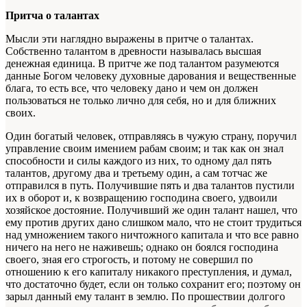
Притча о талантах
Мысли эти наглядно выражены в притче о талантах.
Собственно талантом в древности называлась высшая
денежная единица. В притче же под талантом разумеются
данные Богом человеку духовные дарования и вещественные
блага, то есть все, что человеку дано и чем он должен
пользоваться не только лично для себя, но и для ближних
своих.
Один богатый человек, отправляясь в чужую страну, поручил
управление своим имением рабам своим; и так как он знал
способности и силы каждого из них, то одному дал пять
талантов, другому два и третьему один, а сам тотчас же
отправился в путь. Получившие пять и два талантов пустили
их в оборот и, к возвращению господина своего, удвоили
хозяйское достояние. Получивший же один талант нашел, что
ему против других дано слишком мало, что не стоит трудиться
над умножением такого ничтожного капитала и что все равно
ничего на него не наживешь; однако он боялся господина
своего, зная его строгость, и потому не совершил по
отношению к его капиталу никакого преступления, и думал,
что достаточно будет, если он только сохранит его; поэтому он
зарыл данный ему талант в землю. По прошествии долгого