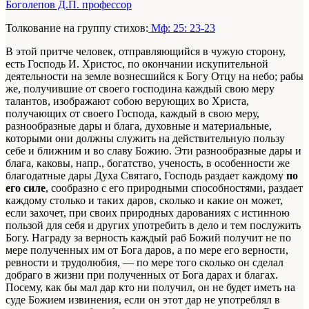
Боголепов Д.П. профессор
Толкование на группу стихов:
Мф: 25: 23-23
В этой притче человек, отправляющийся в чужую сторону,
есть Господь И. Христос, по окончании искупительной
деятельности на земле вознесшийся к Богу Отцу на небо; рабы
же, получившие от своего господина каждый свою меру
талантов, изображают собою верующих во Христа,
получающих от своего Господа, каждый в свою меру,
разнообразные дары и блага, духовные и материальные,
которыми они должны служить на действительную пользу
себе и ближним и во славу Божию. Эти разнообразные дары и
блага, каковы, напр., богатство, ученость, в особенности же
благодатные дары Духа Святаго, Господь раздает каждому
по
его силе
, сообразно с его природными способностями, раздает
каждому столько и таких даров, сколько и какие он может,
если захочет, при своих природных дарованиях с истинною
пользой для себя и других употребить в дело и тем послужить
Богу. Награду за верность каждый раб Божий получит не по
мере полученных им от Бога даров, а по мере его верности,
ревности и трудолюбия, — по мере того сколько он сделал
добраго в жизни при полученных от Бога дарах и благах.
Посему, как бы мал дар кто ни получил, он не будет иметь на
суде Божием извинения, если он этот дар не употреблял в