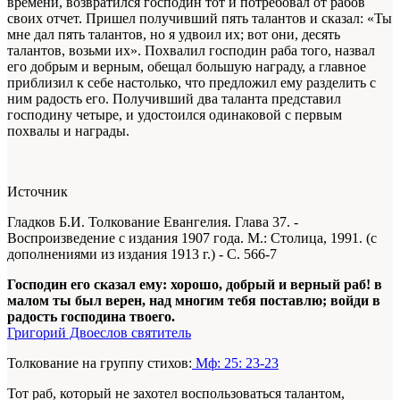
времени, возвратился господин тот и потребовал от рабов
своих отчет. Пришел получивший пять талантов и сказал: «Ты
мне дал пять талантов, но я удвоил их; вот они, десять
талантов, возьми их». Похвалил господин раба того, назвал
его добрым и верным, обещал большую награду, а главное
приблизил к себе настолько, что предложил ему разделить с
ним радость его. Получивший два таланта представил
господину четыре, и удостоился одинаковой с первым
похвалы и награды.
Источник
Гладков Б.И. Толкование Евангелия. Глава 37. -
Воспроизведение с издания 1907 года. М.: Столица, 1991. (с
дополнениями из издания 1913 г.) - С. 566-7
Господин его сказал ему: хорошо, добрый и верный раб! в
малом ты был верен, над многим тебя поставлю; войди в
радость господина твоего.
Григорий Двоеслов святитель
Толкование на группу стихов:
Мф: 25: 23-23
Тот раб, который не захотел воспользоваться талантом,