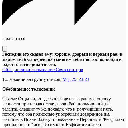
Поделиться
Господин его сказал ему: хорошо, добрый и верный раб! в
малом ты был верен, над многим тебя поставлю; войди в
радость господина твоего.
Объединенное толкование Святых отцов
Толкование на группу стихов:
Мф: 25: 23-23
Обобщающее толкование
Святые Отцы видят здесь прежде всего равную оценку
верности при неравенстве даров. Раб, получивший два
таланта, слышит ту же похвалу, что и получивший пять,
потому что оба полностью употребили доверенное им.
Святитель Иоанн Златоуст, блаженные Иероним и Феофилакт,
преподобный Иосиф Исихаст и Евфимий Зигабен