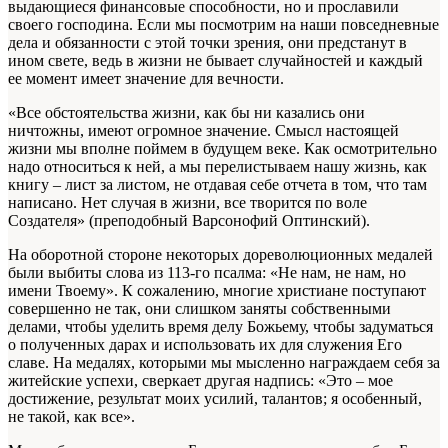
выдающиеся финансовые способности, но и прославили
своего господина. Если мы посмотрим на наши повседневные
дела и обязанности с этой точки зрения, они предстанут в
ином свете, ведь в жизни не бывает случайностей и каждый
ее момент имеет значение для вечности.
«Все обстоятельства жизни, как бы ни казались они
ничтожны, имеют огромное значение. Смысл настоящей
жизни мы вполне поймем в будущем веке. Как осмотрительно
надо относиться к ней, а мы перелистываем нашу жизнь, как
книгу – лист за листом, не отдавая себе отчета в том, что там
написано. Нет случая в жизни, все творится по воле
Создателя» (преподобный Варсонофий Оптинский).
На оборотной стороне некоторых дореволюционных медалей
были выбиты слова из 113‑го псалма: «Не нам, не нам, но
имени Твоему». К сожалению, многие христиане поступают
совершенно не так, они слишком заняты собственными
делами, чтобы уделить время делу Божьему, чтобы задуматься
о полученных дарах и использовать их для служения Его
славе. На медалях, которыми мы мысленно награждаем себя за
житейские успехи, сверкает другая надпись: «Это – мое
достижение, результат моих усилий, талантов; я особенный,
не такой, как все».