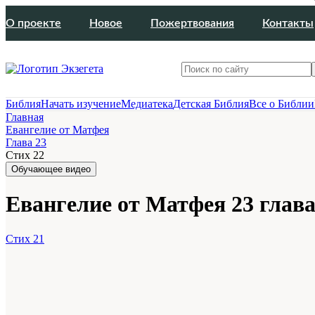
О проекте
Новое
Пожертвования
Контакты
Библия
Начать изучение
Медиатека
Детская Библия
Все о Библии
Главная
Евангелие от Матфея
Глава 23
Стих 22
Обучающее видео
Евангелие от Матфея 23 глава
Стих 21