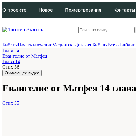
О проекте
Новое
Пожертвования
Контакты
Библия
Начать изучение
Медиатека
Детская Библия
Все о Библии
Главная
Евангелие от Матфея
Глава 14
Стих 36
Обучающее видео
Евангелие от Матфея 14 глава
Стих 35