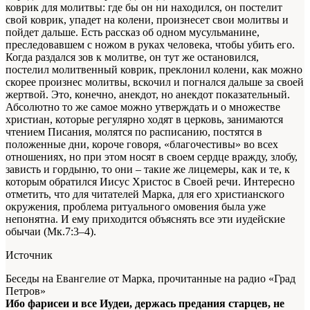
коврик для молитвы: где бы он ни находился, он постелит
свой коврик, упадет на колени, произнесет свои молитвы и
пойдет дальше. Есть рассказ об одном мусульманине,
преследовавшем с ножом в руках человека, чтобы убить его.
Когда раздался зов к молитве, он тут же остановился,
постелил молитвенный коврик, преклонил колени, как можно
скорее произнес молитвы, вскочил и погнался дальше за своей
жертвой. Это, конечно, анекдот, но анекдот показательный.
Абсолютно то же самое можно утверждать и о множестве
христиан, которые регулярно ходят в церковь, занимаются
чтением Писания, молятся по расписанию, постятся в
положенные дни, короче говоря, «благочестивы» во всех
отношениях, но при этом носят в своем сердце вражду, злобу,
зависть и гордыню, то они – такие же лицемеры, как и те, к
которым обратился Иисус Христос в Своей речи. Интересно
отметить, что для читателей Марка, для его христианского
окружения, проблема ритуального омовения была уже
непонятна. И ему приходится объяснять все эти иудейские
обычаи (Мк.7:3–4).
Источник
Беседы на Евангелие от Марка, прочитанные на радио «Град
Петров»
Ибо фарисеи и все Иудеи, держась предания старцев, не