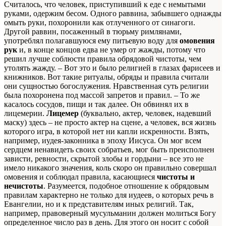
Считалось, что человек, приступивший к еде с немытыми
руками, одержим бесом. Одного раввина, забывшего однажды
омыть руки, похоронили как отлученного от синагоги.
Другой раввин, посаженный в тюрьму римлянами,
употреблял полагавшуюся ему питьевую воду для
омовения
рук
и, в конце концов едва не умер от жажды, потому что
решил лучше соблюсти правила обрядовой чистоты, чем
утолять жажду. – Вот это и было религией в глазах фарисеев и
книжников. Вот такие ритуалы, обряды и правила считали
они сущностью богослужения. Нравственная суть религии
была похоронена под массой запретов и правил. – То же
касалось сосудов, пищи и так далее. Он обвинял их в
лицемерии.
Лицемер
(буквально, актер, человек, надевший
маску) здесь – не просто актер на сцене, а человек, вся жизнь
которого игра, в которой нет ни капли искренности. Взять,
например, иудея-законника в эпоху Иисуса. Он мог всем
сердцем ненавидеть своих собратьев, мог быть преисполнен
зависти, ревности, скрытой злобы и гордыни – все это не
имело никакого значения, коль скоро он правильно совершал
омовения и соблюдал правила, касающиеся
чистоты и
нечистоты
. Разумеется, подобное отношение к обрядовым
правилам характерно не только для иудеев, о которых речь в
Евангелии, но и к представителям иных религий. Так,
например, правоверный мусульманин должен молиться Богу
определенное число раз в день. Для этого он носит с собой