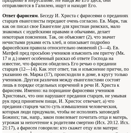
празднике в Иерусалиме. Не найдя же Его здесь, они
отправляются в Галилею, ищут и находят Его.
Ответ фарисеям
. Беседу И. Христа с фарисеями о преданиях
старцев евангелисты передают очень согласно. Ев. Марк, так
как он писал свое Евангелие для христиан римских, мало
знакомых с иудейскими нравами и обычаями, делает
некоторыя пояснения. Так, он объясняет (2), что значит
нечистыми руками есть хлеб, и описывает подробно
фарисейския правила относительно омовений (3—4). Ев.
Матфей пред просьбою учеников изъяснить им притчу (Мк.
17 и д.) имеет особенный разсказ об ответе Господа на
известие, что фарисеи обиделись Его речью о предании
старцев (12—14). Как этот ответ, так и изъяснение притчи, по
указанию ев. Марка (17), происходили в доме, в кругу только
учеников. Другия различия между евангелистами состоят
лишь в порядке отдельных изречений в речи И. Христа к
фарисеям. Именно: на порицание фарисеями учеников
Христовых, что они нарушают предания старцев, не умывая
рук пред принятием пищи, И. Христос отвечает, а) что
предания старцев часто суть измышления человеческия,
которыя люди придумали, чтобы не исполнять заповедей
Божиих; так, напр., закон повелевает почитать отца и матерь,
угрожая за непочтение к родителям смертию (Исх. 20:12. Исх.
21:17), а фарисеи говорили: кто скажет отцу или матери:
1