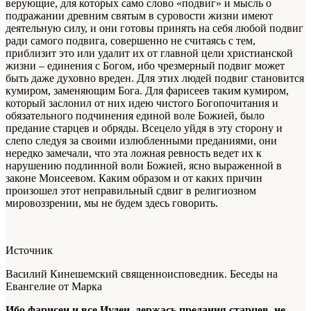
верующие, для которых само слово «подвиг» и мысль о
подражании древним святым в суровости жизни имеют
деятельную силу, и они готовы принять на себя любой подвиг
ради самого подвига, совершенно не считаясь с тем,
приблизит это или удалит их от главной цели христианской
жизни – единения с Богом, ибо чрезмерный подвиг может
быть даже духовно вреден. Для этих людей подвиг становится
кумиром, заменяющим Бога. Для фарисеев таким кумиром,
который заслонил от них идею чистого Богопочитания и
обязательного подчинения единой воле Божией, было
предание старцев и обряды. Всецело уйдя в эту сторону и
слепо следуя за своими излюбленными преданиями, они
нередко замечали, что эта ложная ревность ведет их к
нарушению подлинной воли Божией, ясно выраженной в
законе Моисеевом. Каким образом и от каких причин
произошел этот неправильный сдвиг в религиозном
мировоззрении, мы не будем здесь говорить.
Источник
Василий Кинешемский священноисповедник. Беседы на
Евангелие от Марка
Ибо фарисеи и все Иудеи, держась предания старцев, не