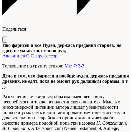
Поделиться
Ибо фарисеи и все Иудеи, держась предания старцев, не
едят, не умыв тщательно рук;
Аверинцев С.С. профессор
Толкование на группу стихов:
Мк: 7: 3-3
Дело в том, что фарисеи и вообще иудеи, держась предания
древних, не едят, пока не омоют рук должным образом,
и т.
д.
Разъяснение, очевидным образом имеющее в виду
нееврейского и также непалестинского читателя. Мысль о
миссионерской интенции автора лишает убедительности
попытки усмотреть в «дистанцированном» тоне этого места
доказательство нееврейского происхождения автора (в
качестве примера подобной попытки назовем
Н. Conzelmann,
Α. Lindemann
, Arbeitsbuch zum Neuen Testament, 9. Auflage,