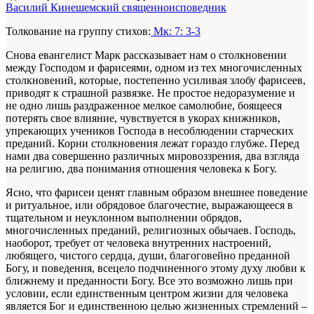
Василий Кинешемский священноисповедник
Толкование на группу стихов:
Мк: 7: 3-3
Снова евангелист Марк рассказывает нам о столкновении
между Господом и фарисеями, одном из тех многочисленных
столкновений, которые, постепенно усиливая злобу фарисеев,
приводят к страшной развязке. Не простое недоразумение и
не одно лишь раздраженное мелкое самолюбие, боящееся
потерять свое влияние, чувствуется в укорах книжников,
упрекающих учеников Господа в несоблюдении старческих
преданий. Корни столкновения лежат гораздо глубже. Перед
нами два совершенно различных мировоззрения, два взгляда
на религию, два понимания отношения человека к Богу.
Ясно, что фарисеи ценят главным образом внешнее поведение
и ритуальное, или обрядовое благочестие, выражающееся в
тщательном и неуклонном выполнении обрядов,
многочисленных преданий, религиозных обычаев. Господь,
наоборот, требует от человека внутренних настроений,
любящего, чистого сердца, души, благоговейно преданной
Богу, и поведения, всецело подчиненного этому духу любви к
ближнему и преданности Богу. Все это возможно лишь при
условии, если единственным центром жизни для человека
является Бог и единственною целью жизненных стремлений –