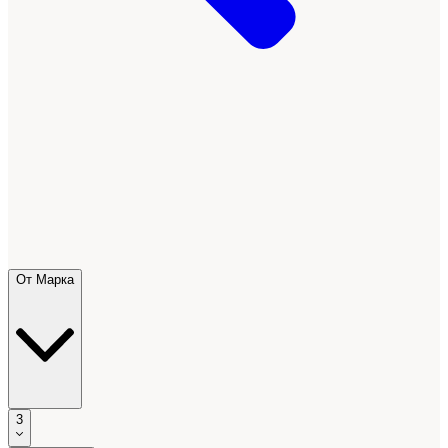
От Марка
3