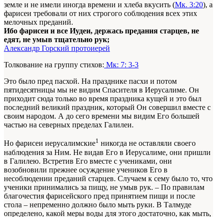
земле и не имели иногда времени и хлеба вкусить (
Мк. 3:20
), а
фарисеи требовали от них строгого соблюдения всех этих
мелочных преданий.
Ибо фарисеи и все Иудеи, держась предания старцев, не
едят, не умыв тщательно рук;
Александр Горский протоиерей
Толкование на группу стихов:
Мк: 7: 3-3
Это было пред пасхой. На празднике пасхи и потом
пятидесятницы мы не видим Спасителя в Иерусалиме. Он
приходит сюда только во время праздника кущей и это был
последний великий праздник, который Он совершил вместе с
своим народом. А до сего времени мы видим Его большей
частью на северных пределах Галилеи.
1
Но фарисеи иерусалимские
никогда не оставляли своего
наблюдения за Ним. Не видав Его в Иерусалиме, они пришли
в Галилею. Встретив Его вместе с учениками, они
возобновили прежнее осуждение учеников Его в
несоблюдении преданий старцев. Случаем к сему было то, что
ученики принимались за пищу, не умыв рук. – По правилам
благочестия фарисейского пред принятием пищи и после
стола – непременно должно было мыть руки. В Талмуде
определено, какой меры воды для этого достаточно, как мыть,