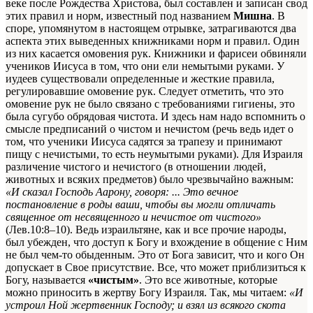
веке после Рождества Христова, был составлен и записан свод
этих правил и норм, известный под названием
Мишна
. В
споре, упомянутом в настоящем отрывке, затрагиваются два
аспекта этих выведенных книжниками норм и правил. Один
из них касается омовения рук. Книжники и фарисеи обвиняли
учеников Иисуса в том, что они ели немытыми руками. У
иудеев существовали определенные и жесткие правила,
регулировавшие омовение рук. Следует отметить, что это
омовение рук не было связано с требованиями гигиены, это
была сугубо обрядовая чистота. И здесь нам надо вспомнить о
смысле предписаний о чистом и нечистом (речь ведь идет о
том, что ученики Иисуса садятся за трапезу и принимают
пищу с нечистыми, то есть неумытыми руками). Для Израиля
различение чистого и нечистого (в отношении людей,
животных и всяких предметов) было чрезвычайно важным:
«И сказал Господь Аарону, говоря: ...
Это
вечное
постановление в роды ваши, чтобы вы могли отличать
священное от несвященного и нечистое от чистого»
(Лев.10:8–10). Ведь израильтяне, как и все прочие народы,
был убежден, что доступ к Богу и вхождение в общение с Ним
не был чем-то обыденным. Это от Бога зависит, что и кого Он
допускает в Свое присутствие. Все, что может приблизиться к
Богу, называется
«чистым»
. Это все животные, которые
можно приносить в жертву Богу Израиля. Так, мы читаем:
«И
устроил Ной жертвенник Господу; и взял из всякого скота