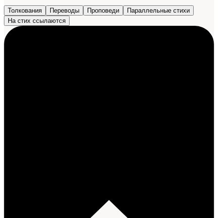
Толкования
Переводы
Проповеди
Параллельные стихи
На стих ссылаются