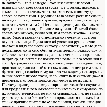
не записали Его в Талмуде. Этот незаписанный закон
называли они
преданием старцев
, т. е. древних предков, а
такое название значило, что закон этот есть и потому для
евреев обязательный. Предание это касалось разных мелочей,
но иудеи, по внушению фарисеев, придавали ему большую
важность, чем самым Св.Писания; нередко даже бывало, что
предание сохраняли, а Писание нарушали. «Внимай более
словам книжников, учили они, чем словам закона». Таково,
напр., было и предание относительно умовения рук пред
вкушением пищи. Преданием об умовении рук, конечно,
имелось в виду соблюсти чистоту и опрятность, – и это дело
похвальное; но из сего обычая иудеи делали предрассудок, и
соблюдение его соединяли с разными мелочными правилами,
например, относительно количества воды, числа омовений и
т. п. При разделении на секты, к этому еще присоединились,
принявшие религиозный оттенок, взаимная нетерпимость и
брезгливость, подобно тому, как это мы видим у некоторых из
наших раскольников: стали, напр., считать нечистыми даже и
предметы, к которым прикоснулся человек не их секты.
Поэтому, пришд, например,
с торга
, где что-либо покупали
или продавали и волей-неволей прикасались к чему-либо, по
их мнению, нечистому, не ели
не омывшись
, т. е. не вымыв
рук, которыми по большей части прикасаются к вещам. По
той же причине тщательно омывали чаши, назначенные для
пищи и питья и вообще для домашнего обихода, кружки,