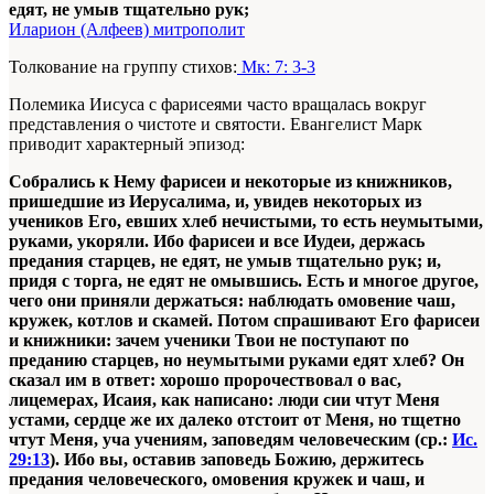
едят, не умыв тщательно рук;
Иларион (Алфеев) митрополит
Толкование на группу стихов:
Мк: 7: 3-3
Полемика Иисуса с фарисеями часто вращалась вокруг
представления о чистоте и святости. Евангелист Марк
приводит характерный эпизод:
Собрались к Нему фарисеи и некоторые из книжников,
при
шедшие из Иерусалима, и, увидев некоторых из
учеников Его, евших хлеб нечистыми, то есть неумытыми,
руками, укоряли. Ибо фарисеи
и все Иудеи, держась
предания старцев, не едят, не умыв тщательно рук; и,
придя с торга, не едят не омывшись. Есть и многое другое,
чего они приняли держаться: наблюдать омовение чаш,
кружек, котлов и скамей. Потом спрашивают Его фарисеи
и книжники: зачем
ученики Твои не поступают по
преданию старцев, но неумытыми руками едят хлеб? Он
сказал им в ответ: хорошо пророчествовал о вас,
лицемерах, Исаия, как написано: люди сии чтут Меня
устами, сердце же их далеко отстоит от Меня, но тщетно
чтут Меня, уча учени
ям, заповедям человеческим (ср.:
Ис.
29:13
). Ибо вы, оставив заповедь Божию, держитесь
предания человеческого, омове
ния кружек и чаш, и