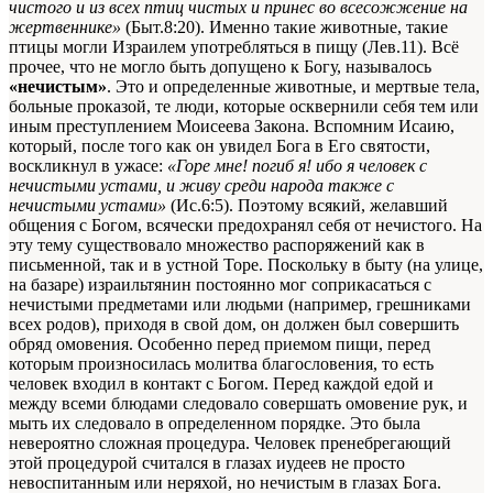
чистого и из всех птиц чистых и принес во всесожжение на
жертвеннике»
(Быт.8:20). Именно такие животные, такие
птицы могли Израилем употребляться в пищу (Лев.11). Всё
прочее, что не могло быть допущено к Богу, называлось
«нечистым»
. Это и определенные животные, и мертвые тела,
больные проказой, те люди, которые осквернили себя тем или
иным преступлением Моисеева Закона. Вспомним Исаию,
который, после того как он увидел Бога в Его святости,
воскликнул в ужасе:
«Горе мне! погиб я! ибо я человек с
нечистыми устами, и живу среди народа также с
нечистыми устами»
(Ис.6:5). Поэтому всякий, желавший
общения с Богом, всячески предохранял себя от нечистого. На
эту тему существовало множество распоряжений как в
письменной, так и в устной Торе. Поскольку в быту (на улице,
на базаре) израильтянин постоянно мог соприкасаться с
нечистыми предметами или людьми (например, грешниками
всех родов), приходя в свой дом, он должен был совершить
обряд омовения. Особенно перед приемом пищи, перед
которым произносилась молитва благословения, то есть
человек входил в контакт с Богом. Перед каждой едой и
между всеми блюдами следовало совершать омовение рук, и
мыть их следовало в определенном порядке. Это была
невероятно сложная процедура. Человек пренебрегающий
этой процедурой считался в глазах иудеев не просто
невоспитанным или неряхой, но нечистым в глазах Бога.