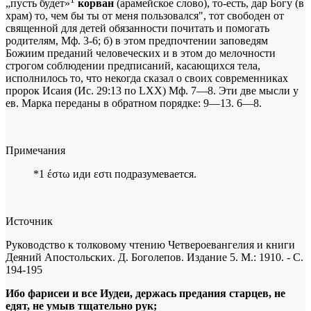
„пусть будет»
корван
(арамейское слово), то-есть, дар Богу (в
храм) то, чем бы ты от меня пользовался", тот свободен от
священной для детей обязанности почитать и помогать
родителям, Мф. 3-6; б) в этом предпочтении заповедям
Божиим преданий человеческих и в этом до мелочности
строгом соблюдении предписаний, касающихся тела,
исполнилось то, что некогда сказал о своих современниках
пророк Исаия (Ис. 29:13 по LXX) Мф. 7—8. Эти две мысли у
ев. Марка переданы в обратном порядке: 9—13. 6—8.
Примечания
*1 έστω иди εστι подразумевается.
Источник
Руководство к толковому чтению Четвероевангелия и книги
Деяний Апостольских. Д. Боголепов. Издание 5. М.: 1910. - С.
194-195
Ибо фарисеи и все Иудеи, держась предания старцев, не
едят, не умыв тщательно рук;