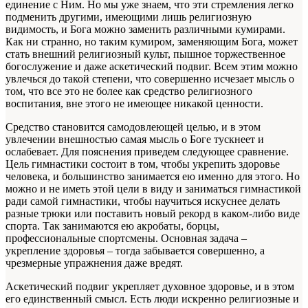
единение с Ним. Но мы уже знаем, что эти стремления легко
подменить другими, имеющими лишь религиозную
видимость, и Бога можно заменить различными кумирами.
Как ни странно, но таким кумиром, заменяющим Бога, может
стать внешний религиозный культ, пышное торжественное
богослужение и даже аскетический подвиг. Всем этим можно
увлечься до такой степени, что совершенно исчезает мысль о
том, что все это не более как средство религиозного
воспитания, вне этого не имеющее никакой ценности.
Средство становится самодовлеющей целью, и в этом
увлечении внешностью самая мысль о Боге тускнеет и
ослабевает. Для пояснения приведем следующее сравнение.
Цель гимнастики состоит в том, чтобы укрепить здоровье
человека, и большинство занимается ею именно для этого. Но
можно и не иметь этой цели в виду и заниматься гимнастикой
ради самой гимнастики, чтобы научиться искуснее делать
разные трюки или поставить новый рекорд в каком-либо виде
спорта. Так занимаются ею акробаты, борцы,
профессиональные спортсмены. Основная задача –
укрепление здоровья – тогда забывается совершенно, а
чрезмерные упражнения даже вредят.
Аскетический подвиг укрепляет духовное здоровье, и в этом
его единственный смысл. Есть люди искренно религиозные и