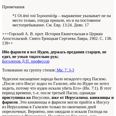
Примечания
*1 Οί άπό τού Ίερουσαλήμ – выражение указывает не на
место только, откуда пришли, но и на постоянное
местопребывание. См. Евр. 13:24. Деян. 17
+++Горский А. В. прот. История Евангельская и Церкви
Апостольской. Свято-Троицкая Сергиева Лавра, 1902. С. 138-
139+
+
Ибо фарисеи и все Иудеи, держась предания старцев, не
едят, не умыв тщательно рук;
Боголепов Д.П. профессор
Толкование на группу стихов:
Мк: 7: 3-3
Чудесное насыщение народа было незадолго пред Пасхою.
„После сего Иисус ходил по Галилее, ибо по Иудее не хотел
ходить, потому что иудеи искали убить Его» (Ин. 7:1). В этот
период времени, т.-е. после третьей Пасхи, однажды
приступиша
ко
Иисусови,
иже от Иерусалима
,
киижницы и
фарисеи
. Эти книжницы и фарисеи могли прийти к Иисусу
из Иерусалима в Галилею только по окончании дней
опресночных. Вероятно, они ожидали и искали Господа на