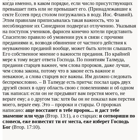
когда именно, в каком порядке, если число присутствующих
превышает пять или не превышает его. (Принадлежавшие к
секте Ессеев пред столом погружались в воду. Иос. Флавий).
Этим правилам приписывалась такая важность, что за
несоблюдение их Синедрион подвергал отлучению. Указывая
на поступок учеников, фарисеи конечно хотели представить
Спасителю правило об умовении рук в связи с прочими
преданиями и, возводя обвинение от частного действия к
неуважению преданий вообще, может быть хотели слышать
Его собственное мнение о важности предания. По крайней
мере к тому ведет ответа Господа. По понятиям Талмуда,
предания старцев важнее, чем слова пророков, даже лучше,
чем слова закона, потому что в законе есть важное и
неважное, а слова старцев все важны. Им должно следовать
беспрекословно. – В Талмуде есть притча: послал царь двух
друзей своих в одну область свою с повелениями и об одном
так написал: если он не предъявит вам перстня моего, не
верьте ему; а о другом так: хотя бы он не показал вам перстня
моего, верьте ему. Это – пророки и старцы. О пророках
написано:
аще восстанет в тебе пророк... и даст тебе
знамение или чудо
(Втор. 13:1), а о старцах:
и сотвориши по
словеси, еже возвестят ти от места, еже изберет Господь
Бог
(Втор. 17:10).