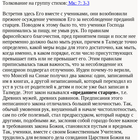
Толкование на группу стихов:
Мк: 7: 3-3
Встретив здесь Его вместе с учениками, они возобновили
прежнее осуждение учеников Его за несоблюдение преданий
старцев. Поводом к этому было то, что ученики Господа
принимались за пищу, не умыв рук. По правилам
фарисейского благочестия, пред принятием пищи и после нее
непременно должно было мыть руки, причем в Талмуде точно
определено, какой меры воды для этого достаточно, как мыть,
когда именно, в каком порядке, если число присутствующих
превышает пять или не превышает его. Этим правилам
приписывалась такая важность, что за несоблюдение их
синедрион подвергал отлучению. Иудеи почему-то верили,
что Моисей на Синае получил два закона: один, записанный
им в книгах, а другой незаписанный, который переходил из
уст в уста от родителей к детям и после уже был записан в
Талмуде. Этот закон назывался
«преданием старцев»
, т.е.
Древних мужей, древних раввинов. Предписания этого
неписанного закона отличались большой мелочностью. Так,
обычай умовения рук, внушенный в начале чистоплотностью,
сам по себе полезный, стал предрассудком, который наряду с
другими, подобными же, заслоняя собой гораздо более важное
в требованиях закона Божия, становился пустым и вредным.
Так, ученики, вместе с своим Божественным Учителем,
трудились для великого дела созидания Царствия Божия на