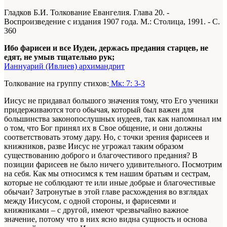
Гладков Б.И. Толкование Евангелия. Глава 20. -
Воспроизведение с издания 1907 года. М.: Столица, 1991. - С.
360
Ибо фарисеи и все Иудеи, держась предания старцев, не
едят, не умыв тщательно рук;
Ианнуарий (Ивлиев) архимандрит
Толкование на группу стихов:
Мк: 7: 3-3
Иисус не придавал большого значения тому, что Его ученики
придерживаются того обычая, который был важен для
большинства законопослушных иудеев, так как напоминал им
о том, что Бог принял их в Свое общение, и они должны
соответствовать этому дару. Но, с точки зрения фарисеев и
книжников, разве Иисус не угрожал таким образом
существованию доброго и благочестивого предания? В
позиции фарисеев не было ничего удивительного. Посмотрим
на себя. Как мы относимся к тем нашим братьям и сестрам,
которые не соблюдают те или иные добрые и благочестивые
обычаи? Затронутые в этой главе расхождения во взглядах
между Иисусом, с одной стороны, и фарисеями и
книжниками – с другой, имеют чрезвычайно важное
значение, потому что в них ясно видна сущность и основа