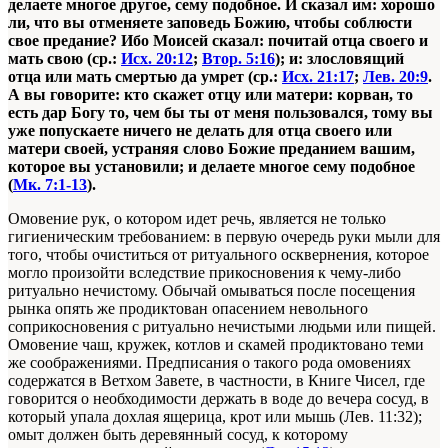
делаете многое другое, сему подобное. И сказал им: хорошо
ли, что вы отменяете заповедь Божию, чтобы соблюсти
свое предание? Ибо Моисей сказал: почитай отца своего и
мать свою (ср.:
Исх. 20:12
;
Втор. 5:16
); и: злосло
вящий
отца или мать смертью да умрет (ср.:
Исх. 21:17
;
Лев. 20:9
.
А вы говорите: кто скажет отцу или матери: корван, то
есть дар Богу то, чем бы ты от меня пользовался, тому вы
уже по
пускаете ничего не делать для отца своего или
матери своей, устраняя слово Божие преданием вашим,
которое вы устано
вили; и делаете многое сему подобное
(
Мк. 7:1-1
3
).
Омовение рук, о котором идет речь, является не только
гигиеническим требованием: в первую очередь руки мыли для
того, чтобы очиститься от ритуального осквернения, которое
могло произойти вследствие прикосновения к чему-либо
ритуально нечистому. Обычай омываться после посещения
рынка опять же продиктован опасением невольного
соприкосновения с ритуально нечистыми людьми или пищей.
Омовение чаш, кружек, котлов и скамей продиктовано теми
же соображениями. Предписания о такого рода омовениях
содержатся в Ветхом Завете, в частности, в Книге Чисел, где
говорится о необходимости держать в воде до вечера сосуд, в
который упала дохлая ящерица, крот или мышь (Лев. 11:32);
омыт должен быть деревянный сосуд, к которому