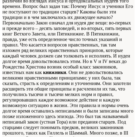
различий во взглядах Иисуса и ортодоксальных иудеев того
времени. Вопрос был задан так: Почему Иисус и ученики Его
не поступают по традиции старцев? Каковы были эти
традиции и в чем заключалось их движущее начало?
Первоначально Закон означал для иудея две вещи: во-первых
и прежде всего – десять заповедей, и во-вторых, пять первых
книг Ветхого Завета, или Пятикнижие. В Пятикнижии,
правда, уже есть определенное число точных указаний и
правил. Что касается вопросов нравственных, так там
изложен ряд великих нравственных принципов, которые
каждый человек должен сам толковать и исполнять. И иудеи
долгое время довольствовались этим. Но в V и IV веках до
Рождества Христова возник особый класс законников,
известных нам как
книжники
. Они не довольствовались
великими нравственными принципами; у них была, так
сказать, страсть к определениям и уточнениям. Они захотели
расширить эти общие принципы и расчленили их так, что
получились тысячи и тысячи мелких норм и правил,
регулировавших каждое возможное действие и каждую
возможную ситуацию в жизни. Эти правила и нормы очень
долгое время оставались неписаными и были записаны много
позже изложенного здесь эпизода. Это был так называемый
неписаный закон (устная Тора) или предания старцев. Под
старцами следует понимать предков, великих законников
прошлого, таких как Гиллель и Шаммай. Много позже, в III