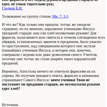
едят, не умыв тщательно рук;
Гладков Б.И.
Толкование на группу стихов:
Мк: 7: 3-3
И что же? Как только они пришли, тотчас же увидели
страшное, по их мнению, нарушение учениками Иисуса
преданий старцев: они ели хлеб неумытыми руками! Для
фарисея, полагавшего всю святость в точном соблюдении всех
обрядов, установленных законом и преданием, было ужасно
то преступление, над совершением которого они застали
ближайших учеников Иисуса, и которое они, конечно,
совершали с ведома или даже дозволения своего Учителя,
поэтому они тотчас же стали укорять таких нарушителей
преданий.
Вероятно, Апостолы ничего не ответили фарисеям на их
упреки. Не получив никакого ответа, фарисеи и книжники
спрашивают Самого Иисуса:
зачем ученики Твои не
поступают по преданию старцев, но неумытыми руками
едят хлеб?
Источник