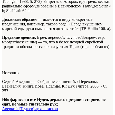
Tubingen, 1988, S. 273). Запреты, о которых идет речь, весьма
радикально сформулированы в Вавилонском Талмуде: Sotah 4.
b; Shabbath 62. b.
Должным образом
— имеются в виду конкретные
предписания, например, такого рода: «Перед вкушением
мирской еды руки омываются до запястий» (ТВ Hullin 106. а).
Предание древних
(греч. παράδοσις των πρεσβυτέρων, евр.
мас
о
рэтhаззекэним
) — то, что в более поздней еврейской
традиции обозначается как «изустная Тора» (
тора шебеал пэ
).
Источник
Сергей Аверинцев. Собрание сочинений. / Переводы.
Евангелия. Книга Иова. Псалмы. К.: Дух і літера, 2005. - С.
253
Ибо фарисеи и все Иудеи, держась предания старцев, не
едят, не умыв тщательно рук;
Аверкий (Таушев) архиепископ