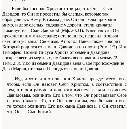
Если бы Господь Христос отрицал, что Он — Сын
Давидов, то Он не просветил бы слепых, ко­торые так
обращались к Нему. В самом деле, Он
однажды проходил
мимо, и двое слепых, сидящие у дороги, стали кричать:
Помилуй нас, Сын Дави­дов!
(Мф. 20:31). Услышав это, Он
проявил к ним милосердие; остановился, исцелил, открыл
свет, ибо услышал Свое имя. Апостол Павел также гово­рит:
Который родился от семени Давидова по плоти
(Рим. 1:3). И к
Тимофею:
Помни Иисуса Христа от семени Давидова,
воскресшего из мертвых, по благо- вествованию моему
(2
Тим. 2:8). Ибо из семени Да­видова вела Свое происхождение
Дева Мария, от­сюда и Господь от семени Давидова.
Иудеи хотели в отношении Христа прежде всего того,
чтобы, если Он назовет Себя Христом, в соответствии с
тем, что они разумели под этим
именем
в связи с семенем
Давидовым, обвинить Его в том, что Он присваивает Себе
царскую власть. То, что Он ответил им, еще больше этого:
те хотели обвинить Его как сына Давидова, а Он ответил,
что Он — Сын Божий.