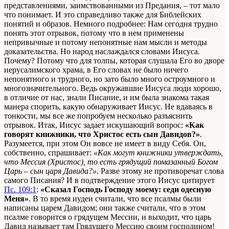
представлениями, заимствованными из Предания, – тот мало
что понимает. И это справедливо также для Библейских
понятий и образов. Немного подробнее: Нам сегодня трудно
понять этот отрывок, потому что в нем применены
непривычные и потому непонятные нам мысли и методы
доказательства. Но народ наслаждался словами Иисуса.
Почему? Потому что для толпы, которая слушала Его во дворе
иерусалимского храма, в Его словах не было ничего
непонятного и трудного, но зато было много остроумного и
многозначительного. Ведь окружавшие Иисуса люди хорошо,
в отличие от нас, знали Писание, и им была знакома такая
манера спорить, какую обнаруживает Иисус. Не вдаваясь в
тонкости, мы все же попробуем несколько разъяснить
отрывок. Итак, Иисус задает искушающий вопрос:
«Как
говорят книжники, что Христос есть сын Давидов?»
.
Разумеется, при этом Он вовсе не имеет в виду Себя. Он,
собственно, спрашивает:
«Как могут книжники утверждать,
что Мессия (Христос), то есть грядущий помазанный Богом
Царь – сын царя Давида?»
. Разве этому не противоречат слова
самого Писания? И в подтверждение этого Иисус цитирует
Пс. 109:1
:
«Сказал Господь Господу моему: седи одесную
Меня»
. В то время иудеи считали, что все псалмы были
написаны царем Давидом; они также считали, что в этом
псалме говорится о грядущем Мессии, и выходит, что царь
Давид называет там Грядущего Мессию своим господином!