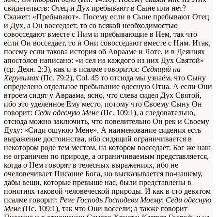
свидетельств: Отец и Дух пребывают в Сыне или нет?
Скажет: «Пребывают». Посему если в Сыне пребывают Отец
и Дух, а Он восседает, то со всякой необходимостью
совосседают вместе с Ним и пребывающие в Нем, так что
если Он восседает, то и Они совосседают вместе с Ним. Итак,
посему если такова история об Аврааме и Лоте, и в Деяниях
апостолов написано: «и сел на каждого из них Дух Святой»
(ср. Деян. 2:3), как и в псалме говорится:
Седящий на
Херувимах
(Пс. 79:2),
Col. 45
то отсюда мы узнаём, что Сыну
определено отдельное пребывание одесную Отца. А если Они
втроем сидят у Авраама, ясно, что слева сидел Дух Святой,
ибо это уделенное Ему место, потому что Своему Сыну Он
говорит:
Седи одесную Мене
(Пс. 109:1), а следовательно,
отсюда можно заключить, что повелительно Он рек и Своему
Духу: «Сиди ошуюю Мене». А наименование сидения есть
выражение достоинства, ибо сидящий ограничивается
в
некотором роде
тем местом, на котором восседает. Бог же наш
не ограничен по природе, а ограничиваемым представляется,
когда о Нем говорят в телесных выражениях, ибо не
очеловечивает Писание Бога, но высказывается по-нашему,
дабы вещи, которые превыше нас, были представлены в
понятиях
таковой
человеческой
природы. И как в сто девятом
псалме говорит:
Рече Господь Господеви Моему
:
Седи одесную
Мене
(Пс. 109:1), так что Они воссели; а также говорит