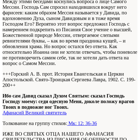
Между этими беседами коснулись вопроса о лице Самого
Мессии. Господь Сам спросил находившихся вокруг него
фарисеев: каким образом Мессия называется у Давида, по
вдохновению Духа, сыном Давидовым и в тоже время
Господом Его? Вероятно этот вопрос предложил Господь с
намерением подкрепить из Писания Свое учение о высшей,
Божественной природе Мессии, отвергаемое слепыми
ревнителями буквы, – как во время праздника кущей, – и
обновления храма. Но вопрос остался без ответа. Как
относительно Иоанна они не хотели отвечать, чтобы поневоле
не противоречить самим себе, так не хотели дать ответа на
вопрос о Самом Мессии.
+++Горский А. В. прот. История Евангельская и Церкви
Апостольской. Свято-Троицкая Сергиева Лавра, 1902. С. 199-
200+
+
Ибо сам Давид сказал Духом Святым: сказал Господь
Господу моему: седи одесную Меня, доколе положу врагов
Твоих в подножие ног Твоих.
Афанасий Великий святитель
Толкование на группу стихов:
Мк: 12: 36-36
ИЖЕ ВО СВЯТЫХ ОТЦА НАШЕГО АФАНАСИЯ
СВИДЕТЕЛЬСТВА ИЗ ПИСАНИЯ ОБ ОБЩНОСТИ ПО