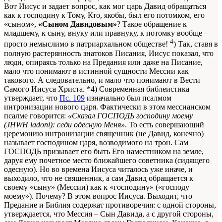
Вот Иисус и задает вопрос, как мог царь Давид обращаться
как к господину к Тому, Кто, якобы, был его потомком, его
«сыном»,
«Сыном Давидовым»
? Такое обращение к
младшему, к сыну, внуку или правнуку, к потомку вообще –
4
просто немыслимо в патриархальном обществе!
) Так, ставя в
полную растерянность знатоков Писания, Иисус показал, что
люди, опираясь только на Предания или даже на Писание,
мало что понимают в истинной сущности Мессии как
такового. А следовательно, и мало что понимают в Вести
Самого Иисуса Христа. *4) Современная библеистика
утверждает, что
Пс. 109
изначально был псалмом
интронизации нового царя. Фактически в этом мессианском
псалме говорится:
«Сказал ГОСПОДЬ господину моему
(JHWH ladoni): седи одесную Меня»
. То есть совершающий
церемонию интронизации священник (не Давид, конечно)
называет господином царя, возводимого на трон. Сам
ГОСПОДЬ призывает его быть Его наместником на земле,
даруя ему почетное место ближайшего советника (сидящего
одесную). Но во времена Иисуса читалось уже иначе, и
выходило, что не священник, а сам Давид обращается к
своему «сыну» (Мессии) как к «господину» («господу
моему»). Почему? В этом вопрос Иисуса. Выходит, что
Предание и Библия содержат противоречия: с одной стороны,
утверждается, что Мессия – Сын Давида, а с другой стороны,