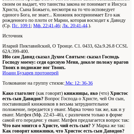
своим он выдает, что таинства закона не понимает и Иисуса
Христа, Сына Божьего, несмотря на то что исповедует
единого Бога, не знает... Книжник воспринимает Его как
рожденного по плоти от Марии, которая восходит к Давиду
(Ср.
Пс. 109:1
;
Мф. 22:41-46
;
Лк. 20:41-44
.).
Источник
Иларий Пиктавийский, О Троице. С1. 0433, 62а.9.26.8
CCSL
62А:399-400
.
Ибо сам Давид сказал Духом Святым: сказал Господь
Господу моему: седи одесную Меня, доколе положу врагов
Твоих в подножие ног Твоих.
Иоанн Бухарев протоиерей
Толкование на группу стихов:
Мк: 12: 36-36
Како глаголют
(как говорят)
книжницы, яко
(что)
Христос
есть сын Давидов?
Вопрос Господа о Христе, чей Он сын,
поставивший книжников в весьма затруднительное
положение, передается у еванг. Марка точно так же, как и у
еванг. Матфея (Мф. 22:43–46), с различием только в форме
самой его передачи: у еванг. Матфея предлагается вопрос так:
Что вам мнится о Христе, чий есть сын?
У Марка же так:
Как говорят книжники, что Христос есть сын Давидов?