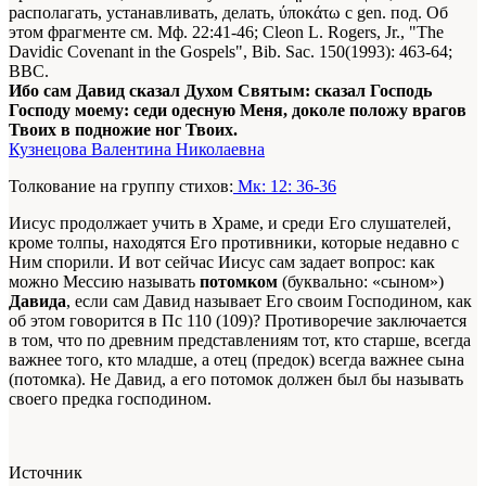
располагать, устанавливать, делать, ύποκάτω с gen. под. Об
этом фрагменте см. Мф. 22:41-46; Cleon L. Rogers, Jr., "The
Davidic Covenant in the Gospels", Bib. Sac. 150(1993): 463-64;
BBC.
Ибо сам Давид сказал Духом Святым: сказал Господь
Господу моему: седи одесную Меня, доколе положу врагов
Твоих в подножие ног Твоих.
Кузнецова Валентина Николаевна
Толкование на группу стихов:
Мк: 12: 36-36
Иисус продолжает учить в Храме, и среди Его слушателей,
кроме толпы, находятся Его противники, которые недавно с
Ним спорили. И вот сейчас Иисус сам задает вопрос: как
можно Мессию называть
потомком
(буквально: «сыном»)
Давида
, если сам Давид называет Его своим Господином, как
об этом говорится в Пс 110 (109)? Противоречие заключается
в том, что по древним представлениям тот, кто старше, всегда
важнее того, кто младше, а отец (предок) всегда важнее сына
(потомка). Не Давид, а его потомок должен был бы называть
своего предка господином.
Источник