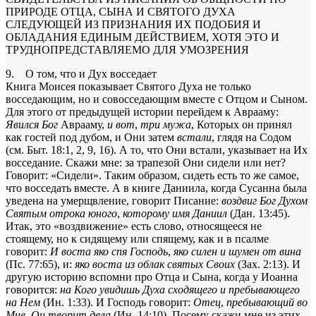
ПРИРОДЕ ОТЦА, СЫНА И СВЯТОГО ДУХА
СЛЕДУЮЩЕЙ
ИЗ ПРИЗНАНИЯ
ИХ
ПОДОБИЯ И
ОБЛАДАНИЯ ЕДИНЫМ ДЕЙСТВИЕМ, ХОТЯ ЭТО И
ТРУДНОПРЕДСТАВЛЯЕМО ДЛЯ УМОЗРЕНИЯ
9. О том, что и Дух восседает
Книга Моисея показывает Святого Духа не только
восседающим, но и совосседающим вместе с Отцом и Сыном.
Для этого от предыдущей истории перейдем к Аврааму:
Явился Бог
Аврааму,
и вот
,
три мужа
, Которых он принял
как гостей под дубом, и Они затем
встали
, глядя на Содом
(см. Быт. 18:1, 2, 9, 16). А то, что Они встали, указывает на Их
восседание. Скажи мне: за трапезой Они сидели или нет?
Говорит: «Сидели». Таким образом, сидеть есть то же самое,
что восседать вместе. А в книге Даниила, когда Сусанна была
уведена на умерщвление, говорит Писание:
воздвиг Бог Духом
Святым отрока юного
,
которому имя Даниил
(Дан. 13:45).
Итак, это «воздвижение» есть слово, относящееся не
стоящему, но к сидящему или спящему, как и в псалме
говорит:
И воста яко спя Господь
,
яко силен и шумен от вина
(Пс. 77:65), и:
яко воста из облак святых Своих
(Зах. 2:13). И
другую историю вспомни про Отца и Сына, когда у Иоанна
говорится:
на Кого увидишь Духа сходящего и пребывающего
на Нем
(Ин. 1:33). И Господь говорит:
Отец
,
пребывающий во
Мне
,
Он творит дела
(Ин. 14:10). Посему скажи мне из этих