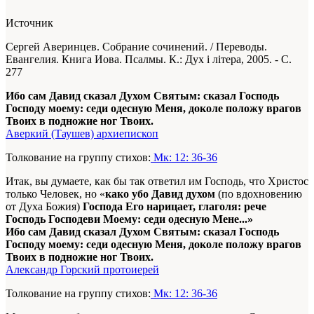
Источник
Сергей Аверинцев. Собрание сочинений. / Переводы.
Евангелия. Книга Иова. Псалмы. К.: Дух і літера, 2005. - С.
277
Ибо сам Давид сказал Духом Святым: сказал Господь
Господу моему: седи одесную Меня, доколе положу врагов
Твоих в подножие ног Твоих.
Аверкий (Таушев) архиепископ
Толкование на группу стихов:
Мк: 12: 36-36
Итак, вы думаете, как бы так ответил им Господь, что Христос
только Человек, но «
како убо Давид духом
(по вдохновению
от Духа Божия)
Господа Его нарицает, глаголя: рече
Господь Господеви Моему: седи одесную Мене...»
Ибо сам Давид сказал Духом Святым: сказал Господь
Господу моему: седи одесную Меня, доколе положу врагов
Твоих в подножие ног Твоих.
Александр Горский протоиерей
Толкование на группу стихов:
Мк: 12: 36-36