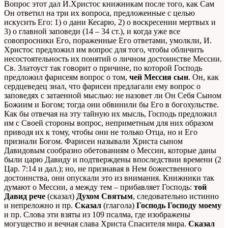
Вопрос этот дал И.Христос книжникам после того, как Сам
Он ответил на три их вопроса, предложенные с целью
искусить Его: 1) о дани Кесарю, 2) о воскресении мертвых и
3) о главной заповеди (14 – 34 ст.), и когда уже все
совопросники Его, пораженные Его ответами, умолкли, И.
Христос предложил им вопрос для того, чтобы обличить
несостоятельность их понятий о личном достоинстве Мессии.
Св. Златоуст так говорит о причине, по которой Господь
предложил фарисеям вопрос о том,
чей Мессия сын
. Он, как
сердцеведец знал, что фарисеи предлагали ему вопрос о
заповедях с затаенной мыслью: не назовет ли Он Себя Сыном
Божиим и Богом; тогда они обвинили бы Его в богохульстве.
Как бы отвечая на эту тайную их мысль, Господь предложил
им с Своей стороны вопрос, неприметным для них образом
приводя их к тому, чтобы они не только Отца, но и Его
признали Богом. Фарисеи называли Христа сыном
Давидовым сообразно обетованиям о Мессии, которые даны
были царю Давиду и подтверждены впоследствии времени (2
Цар. 7:14 и дал.); но, не признавая в Нем божественного
достоинства, они опускали это из внимания. Книжники так
думают о Мессии, а между тем – прибавляет Господь:
той
Давид рече
(сказал)
Духом Святым
, следовательно истинно
и непреложно и пр.
Сказал
(глагола)
Господь Господу моему
и пр. Слова эти взяты из 109 псалма, где изображены
могущество и вечная слава Христа Спасителя миpa.
Сказал