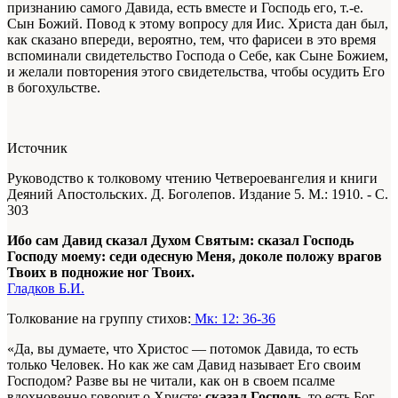
признанию самого Давида, есть вместе и Господь его, т.-е.
Сын Божий. Повод к этому вопросу для Иис. Христа дан был,
как сказано впереди, вероятно, тем, что фарисеи в это время
вспоминали свидетельство Господа о Себе, как Сыне Божием,
и желали повторения этого свидетельства, чтобы осудить Его
в богохульстве.
Источник
Руководство к толковому чтению Четвероевангелия и книги
Деяний Апостольских. Д. Боголепов. Издание 5. М.: 1910. - С.
303
Ибо сам Давид сказал Духом Святым: сказал Господь
Господу моему: седи одесную Меня, доколе положу врагов
Твоих в подножие ног Твоих.
Гладков Б.И.
Толкование на группу стихов:
Мк: 12: 36-36
«Да, вы думаете, что Христос — потомок Давида, то есть
только Человек. Но как же сам Давид называет Его своим
Господом? Разве вы не читали, как он в своем псалме
вдохновенно говорит о Христе:
сказал Господь
, то есть Бог,