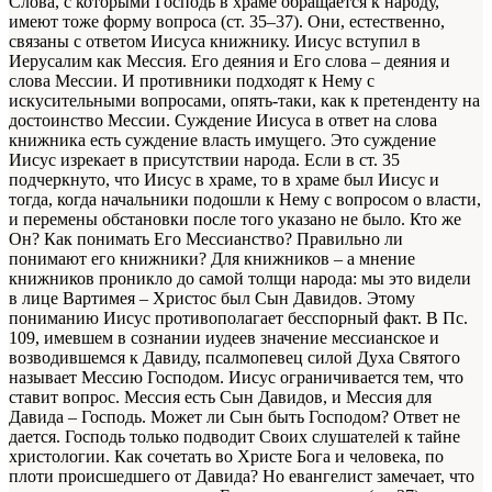
Слова, с которыми Господь в храме обращается к народу,
имеют тоже форму вопроса (ст. 35–37). Они, естественно,
связаны с ответом Иисуса книжнику. Иисус вступил в
Иерусалим как Мессия. Его деяния и Его слова – деяния и
слова Мессии. И противники подходят к Нему с
искусительными вопросами, опять-таки, как к претенденту на
достоинство Мессии. Суждение Иисуса в ответ на слова
книжника есть суждение власть имущего. Это суждение
Иисус изрекает в присутствии народа. Если в ст. 35
подчеркнуто, что Иисус в храме, то в храме был Иисус и
тогда, когда начальники подошли к Нему с вопросом о власти,
и перемены обстановки после того указано не было. Кто же
Он? Как понимать Его Мессианство? Правильно ли
понимают его книжники? Для книжников – а мнение
книжников проникло до самой толщи народа: мы это видели
в лице Вартимея – Христос был Сын Давидов. Этому
пониманию Иисус противополагает бесспорный факт. В Пс.
109, имевшем в сознании иудеев значение мессианское и
возводившемся к Давиду, псалмопевец силой Духа Святого
называет Мессию Господом. Иисус ограничивается тем, что
ставит вопрос. Мессия есть Сын Давидов, и Мессия для
Давида – Господь. Может ли Сын быть Господом? Ответ не
дается. Господь только подводит Своих слушателей к тайне
христологии. Как сочетать во Христе Бога и человека, по
плоти происшедшего от Давида? Но евангелист замечает, что