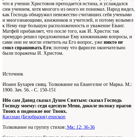
что в учении Христовом преподается истина, и услаждался
сим учением, хотя многого из оного не понимал. Народ видел,
как Господь обнаружил невежество считавших себя учеными
и многознающими, книжников и учителей, и потому возымел
к Нему еще большую расположенность и уважение Еванг.
Матфей прибавляет, что после того, как И. Христос так
премудро решил предложенные Ему книжниками вопросы, и
сами они не могли ответить на Его вопрос, уже
никто не
смил спрашивать Его
; потому что фарисеи окончательно
были поражены И. Христом.
Источник
Иоанн Бухарев свящ. Толкование на Евангелие от Марка. М.:
1900. Зач. 56. - С. 150-151
Ибо сам Давид сказал Духом Святым: сказал Господь
Господу моему: седи одесную Меня, доколе положу врагов
Твоих в подножие ног Твоих.
Кассиан (Безобразов) епископ
Толкование на группу стихов:
Мк: 12: 36-36