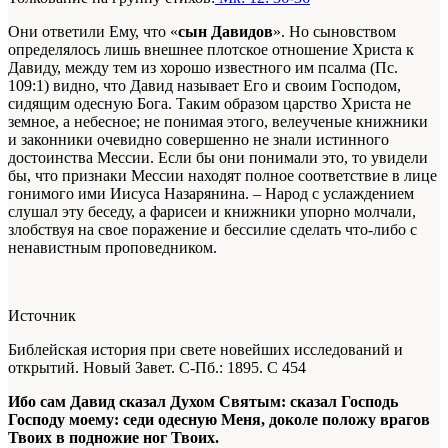
Они ответили Ему, что «
сын Давидов
». Но сыновством
определялось лишь внешнее плотское отношение Христа к
Давиду, между тем из хорошо известного им псалма (Пс.
109:1) видно, что Давид называет Его и своим Господом,
сидящим одесную Бога. Таким образом царство Христа не
земное, а небесное; не понимая этого, велеученые книжники
и законники очевидно совершенно не знали истинного
достоинства Мессии. Если бы они понимали это, то увидели
бы, что признаки Мессии находят полное соответствие в лице
гонимого ими Иисуса Назарянина. – Народ с услаждением
слушал эту беседу, а фарисеи и книжники упорно молчали,
злобствуя на свое поражение и бессилие сделать что-либо с
ненавистным проповедником.
Источник
Библейская история при свете новейших исследований и
открытий. Новый Завет
. С-Пб.: 1895. С 454
Ибо сам Давид сказал Духом Святым: сказал Господь
Господу моему: седи одесную Меня, доколе положу врагов
Твоих в подножие ног Твоих.