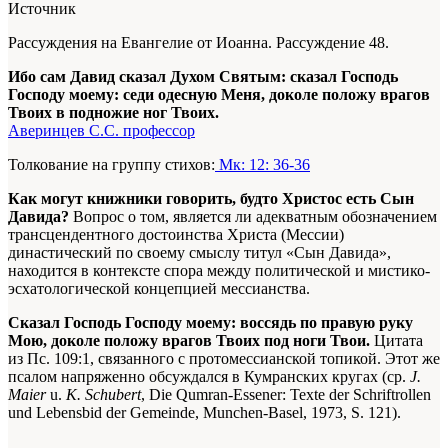
Источник
Рассуждения на Евангелие от Иоанна. Рассуждение 48.
Ибо сам Давид сказал Духом Святым: сказал Господь
Господу моему: седи одесную Меня, доколе положу врагов
Твоих в подножие ног Твоих.
Аверинцев С.С. профессор
Толкование на группу стихов:
Мк: 12: 36-36
Как могут книжники говорить, будто Христос есть Сын
Давида?
Вопрос о том, является ли адекватным обозначением
трансцендентного достоинства Христа (Мессии)
династический по своему смыслу титул «Сын Давида»,
находится в контексте спора между политической и мистико-
эсхатологической концепцией мессианства.
Сказал Господь Господу моему: воссядь по правую руку
Мою, доколе положу врагов Твоих под ноги Твои.
Цитата
из Пс. 109:1, связанного с протомессианской топикой. Этот же
псалом напряженно обсуждался в Кумранских кругах (ср.
J.
Maier
u.
К. Schubert
, Die Qumran-Essener: Texte der Schriftrollen
und Lebensbid der Gemeinde, Мunсhеn-Basel, 1973, S. 121).