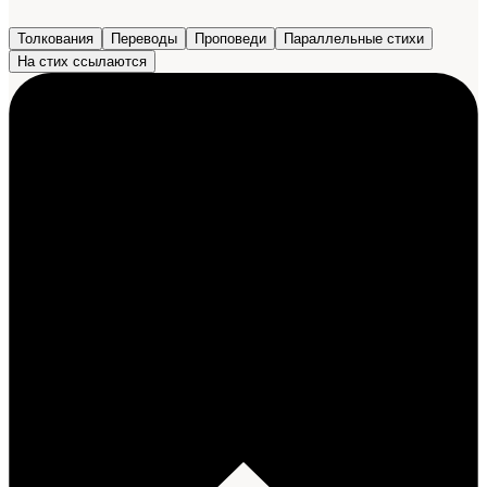
Толкования
Переводы
Проповеди
Параллельные стихи
На стих ссылаются