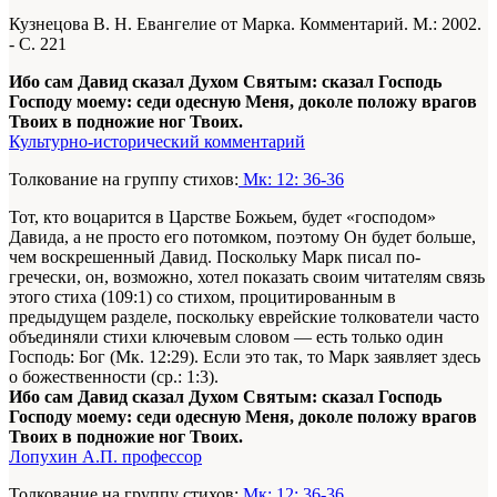
Кузнецова В. Н. Евангелие от Марка. Комментарий. М.: 2002.
- С. 221
Ибо сам Давид сказал Духом Святым: сказал Господь
Господу моему: седи одесную Меня, доколе положу врагов
Твоих в подножие ног Твоих.
Культурно-исторический комментарий
Толкование на группу стихов:
Мк: 12: 36-36
Тот, кто воцарится в Царстве Божьем, будет «господом»
Давида, а не просто его потомком, поэтому Он будет больше,
чем воскрешенный Давид. Поскольку Марк писал по-
гречески, он, возможно, хотел показать своим читателям связь
этого стиха (109:1) со стихом, процитированным в
предыдущем разделе, поскольку еврейские толкователи часто
объединяли стихи ключевым словом — есть только один
Господь: Бог (Мк. 12:29). Если это так, то Марк заявляет здесь
о божественности (ср.: 1:3).
Ибо сам Давид сказал Духом Святым: сказал Господь
Господу моему: седи одесную Меня, доколе положу врагов
Твоих в подножие ног Твоих.
Лопухин А.П. профессор
Толкование на группу стихов:
Мк: 12: 36-36