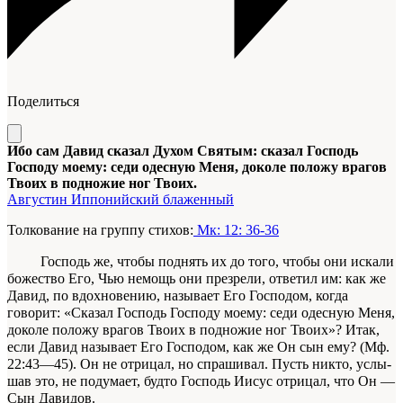
Поделиться
Ибо сам Давид сказал Духом Святым: сказал Господь
Господу моему: седи одесную Меня, доколе положу врагов
Твоих в подножие ног Твоих.
Августин Иппонийский блаженный
Толкование на группу стихов:
Мк: 12: 36-36
Господь же, чтобы поднять их до того, чтобы они искали
боже­ство Его, Чью немощь они презрели, ответил им:
как же
Давид, по вдохновению, называет Его Гос­подом, когда
говорит: «Сказал Господь Господу мое­му: седи одесную Меня,
доколе положу врагов Твоих в подножие ног Твоих»? Итак,
если Давид называет Его Господом, как же Он сын ему?
(Мф.
22:43—45). Он не отрицал, но спрашивал. Пусть никто, услы­
шав это, не подумает, будто Господь Иисус отри­цал, что Он —
Сын Давидов.