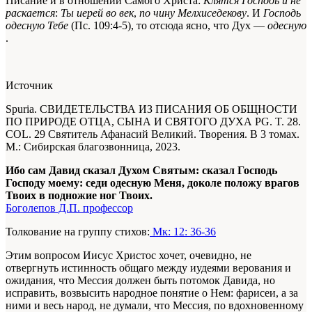
Писание и в отношении Самого Христа:
Клятся Господь и не
раскается
:
Ты иерей во век
,
по чину Мелхиседекову
. И
Господь
одесную Тебе
(Пс. 109:4-5), то отсюда ясно, что Дух —
одесную
.
Источник
Spuria. СВИДЕТЕЛЬСТВА ИЗ ПИСАНИЯ ОБ ОБЩНОСТИ
ПО ПРИРОДЕ ОТЦА, СЫНА И СВЯТОГО ДУХА
PG. T. 28.
COL. 29
Святитель Афанасий Великий. Творения. В 3 томах.
М.: Сибирская благозвонница, 2023.
Ибо сам Давид сказал Духом Святым: сказал Господь
Господу моему: седи одесную Меня, доколе положу врагов
Твоих в подножие ног Твоих.
Боголепов Д.П. профессор
Толкование на группу стихов:
Мк: 12: 36-36
Этим вопросом Иисус Христос хочет, очевидно, не
отвергнуть истинность общаго между иудеями верования и
ожидания, что Мессия должен быть потомок Давида, но
исправить, возвысить народное понятие о Нем: фарисеи, а за
ними и весь народ, не думали, что Мессия, по вдохновенному