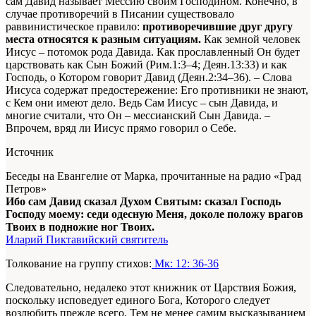
сам Давид называет Мессию своим Господином. Конечно, в
случае противоречий в Писании существовало
раввинистическое правило:
противоречившие друг другу
места относятся к разным ситуациям.
Как земной человек
Иисус – потомок рода Давида. Как прославленный Он будет
царствовать как Сын Божий (Рим.1:3–4; Деян.13:33) и как
Господь, о Котором говорит Давид (Деян.2:34–36). – Слова
Иисуса содержат предостережение: Его противники не знают,
с Кем они имеют дело. Ведь Сам Иисус – сын Давида, и
многие считали, что Он – мессианский Сын Давида. –
Впрочем, вряд ли Иисус прямо говорил о Себе.
Источник
Беседы на Евангелие от Марка, прочитанные на радио «Град
Петров»
Ибо сам Давид сказал Духом Святым: сказал Господь
Господу моему: седи одесную Меня, доколе положу врагов
Твоих в подножие ног Твоих.
Иларий Пиктавийский святитель
Толкование на группу стихов:
Мк: 12: 36-36
Следовательно, недалеко этот книжник от Царствия Божия,
поскольку исповедует единого Бога, Которого следует
возлюбить прежде всего. Тем не менее самим высказыванием