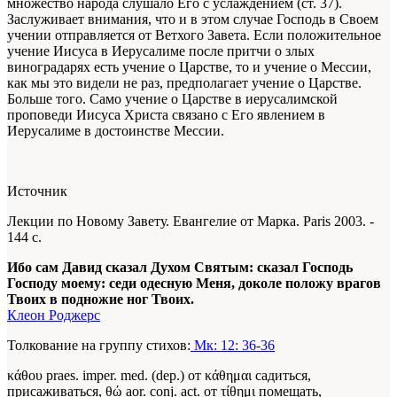
множество народа слушало Его с услаждением (ст. 37).
Заслуживает внимания, что и в этом случае Господь в Своем
учении отправляется от Ветхого Завета. Если положительное
учение Иисуса в Иерусалиме после притчи о злых
виноградарях есть учение о Царстве, то и учение о Мессии,
как мы это видели не раз, предполагает учение о Царстве.
Больше того. Само учение о Царстве в иерусалимской
проповеди Иисуса Христа связано с Его явлением в
Иерусалиме в достоинстве Мессии.
Источник
Лекции по Новому Завету. Евангелие от Марка. Paris 2003. -
144 c.
Ибо сам Давид сказал Духом Святым: сказал Господь
Господу моему: седи одесную Меня, доколе положу врагов
Твоих в подножие ног Твоих.
Клеон Роджерс
Толкование на группу стихов:
Мк: 12: 36-36
κάθου praes. imper. med. (dep.) от κάθημαι садиться,
присаживаться, θώ aor. conj. act. от τίθημι помещать,