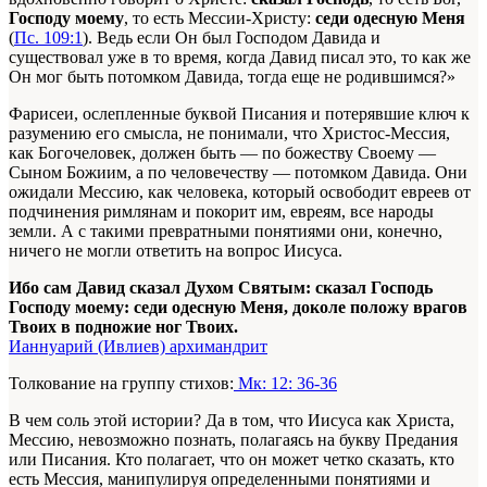
Господу моему
, то есть Мессии-Христу:
седи одесную Меня
(
Пс. 109:1
). Ведь если Он был Господом Давида и
существовал уже в то время, когда Давид писал это, то как же
Он мог быть потомком Давида, тогда еще не родившимся?»
Фарисеи, ослепленные буквой Писания и потерявшие ключ к
разумению его смысла, не понимали, что Христос-Мессия,
как Богочеловек, должен быть — по божеству Своему —
Сыном Божиим, а по человечеству — потомком Давида. Они
ожидали Мессию, как человека, который освободит евреев от
подчинения римлянам и покорит им, евреям, все народы
земли. А с такими превратными понятиями они, конечно,
ничего не могли ответить на вопрос Иисуса.
Ибо сам Давид сказал Духом Святым: сказал Господь
Господу моему: седи одесную Меня, доколе положу врагов
Твоих в подножие ног Твоих.
Ианнуарий (Ивлиев) архимандрит
Толкование на группу стихов:
Мк: 12: 36-36
В чем соль этой истории? Да в том, что Иисуса как Христа,
Мессию, невозможно познать, полагаясь на букву Предания
или Писания. Кто полагает, что он может четко сказать, кто
есть Мессия, манипулируя определенными понятиями и