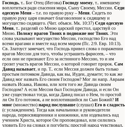
Господь
, т.. Бог Отец (Иегова)
Господу моему
, т.. имевшему
воплотиться ради спасения мира, Сыну Своему, Мессии.
Седи
одесную Меня
– т.е. по правую руку –
Меня
. Сидеть по
правую руку царя означает благоволение к сидящему и
могущество сидящего. (Чит. объясн. Мк. 10:37)
Седи одесную
Меня
, т.. разделяй со Мною царский престол, царствуй со
Мною.
Положу врагов Твоих в подножие ног Твоих
. Эти
слова указывают могущество Мессии, господство Его над
всеми врагами и вместе над всем миром (Пс. 2:9. Евр. 10:13).
Св. Златоуст замечает, что Господь привел слова о поражении
врагов Мессии для того, чтобы устрашить фарисеев, – что
если они не признают Его за истинного Мессию, то и им
грозит участь врагов Мессии, о которой говорит пророк.
Сам
Давид называет
, и пр. Т.. если Мессия должен быть только
простым потомком Давида, как вы, Иудеи, думаете; то как же
Давид мог назвать Его своим Господом? Мог ли напр. Авраам
назвать Исаака, Иакова, или хотя того же Давида своим
Господом? А если Мессия был Господом Давида, и если Он
уже существовал тогда, когда Давид писал о Нем, то простой
ли Он Его потомок, а не воплотившийся ли Сын Божий?
И
мног
(множество)
народ послушаше
(слушал)
Его в сладость
(с услаждением). Тогда как начальники и руководители
народа, первосвященники и книжники, или издевались над
учением Христа, которое Он проповедовал, или силились
уловить Его на словах и погубить; простой народ чувствовал,