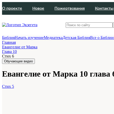
О проекте
Новое
Пожертвования
Контакты
Библия
Начать изучение
Медиатека
Детская Библия
Все о Библии
Главная
Евангелие от Марка
Глава 10
Стих 6
Обучающее видео
Евангелие от Марка 10 глава 
Стих 5