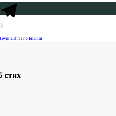
Группы
Игра по Библии
5 стих