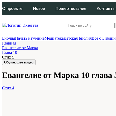
О проекте
Новое
Пожертвования
Контакты
Библия
Начать изучение
Медиатека
Детская Библия
Все о Библии
Главная
Евангелие от Марка
Глава 10
Стих 5
Обучающее видео
Евангелие от Марка 10 глава 
Стих 4