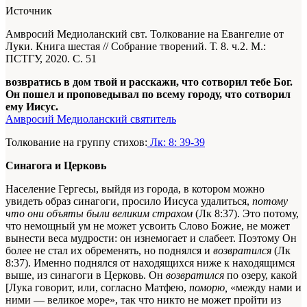
Источник
Амвросий Медиоланский свт. Толкование на Евангелие от
Луки. Книга шестая // Собрание творений. Т. 8. ч.2. М.:
ПСТГУ, 2020. С. 51
возвратись в дом твой и расскажи, что сотворил тебе Бог.
Он пошел и проповедывал по всему городу, что сотворил
ему Иисус.
Амвросий Медиоланский святитель
Толкование на группу стихов:
Лк: 8: 39-39
Синагога и Церковь
Население Гергесы, выйдя из города, в котором можно
увидеть образ синагоги, просило Иисуса удалиться,
потому
что они объяты были великим страхом
(Лк 8:37).
Это потому,
что немощный ум не может усвоить Слово Божие, не может
вынести веса мудрости: он изнемогает и слабеет. Поэтому Он
более не стал их обременять, но поднялся и
возвратился
(Лк
8:37). Именно поднялся от находящихся ниже к находящимся
выше, из синагоги в Церковь. Он
возвратился
по озеру, какой
[Лука
говорит, или, согласно Матфею,
поморю,
«между нами и
ними — великое море», так что никто не может пройти из