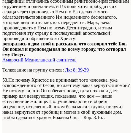
гадаринцы отличались особенным религиозно-нравственным
огрубением и одичанием, и Господь хотел пробудить их
сердца через проповедь о Нем и о Его делах самого
облагодетельствованного Им исцеленного бесноватого,
который действительно, как передает св. Марк, начал
проповедовать о Нем по всему Десятиградию, и этим
подготовил эту страну к последующей апостольской
проповеди и обращению ко Христу.
возвратись в дом твой и расскажи, что сотворил тебе Бог.
Он пошел и проповедывал по всему городу, что сотворил
ему Иисус.
Амвросий Медиоланский святитель
Толкование на группу стихов:
Лк: 8: 39-39
53.Но почему Христос не принимает того человека, уже
освобожденного
от бесов
, но дает ему наказ вернуться домой?
Не потому ли, что Он избегает повода для похвал и дает
пример для неверующих, показывая, что дом — наше
естественное жилище. Получив лекарство и обретя
исцеление, исцеленный, в ком была могила души, получил
наказ вернуться от гробниц и могил в свой духовный дом,
чтобы сделаться храмом Божьим
См.: 1 Кор. 3:16.
.