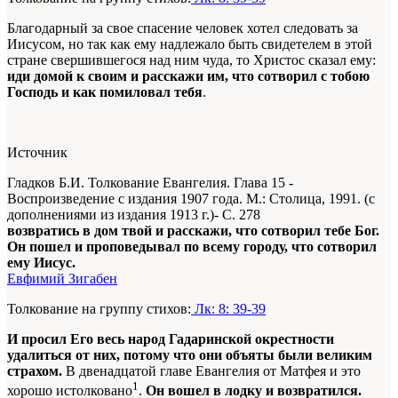
Благодарный за свое спасение человек хотел следовать за
Иисусом, но так как ему надлежало быть свидетелем в этой
стране свершившегося над ним чуда, то Христос сказал ему:
иди домой к своим и расскажи им, что сотворил с тобою
Господь и как помиловал тебя
.
Источник
Гладков Б.И. Толкование Евангелия. Глава 15 -
Воспроизведение с издания 1907 года. М.: Столица, 1991. (с
дополнениями из издания 1913 г.)- С. 278
возвратись в дом твой и расскажи, что сотворил тебе Бог.
Он пошел и проповедывал по всему городу, что сотворил
ему Иисус.
Евфимий Зигабен
Толкование на группу стихов:
Лк: 8: 39-39
И просил Его весь народ Гадаринской окрестности
удалиться от них, потому что они объяты были великим
страхом.
В двенадцатой главе Евангелия от Матфея и это
1
хорошо истолковано
.
Он вошел в лодку и возвратился.