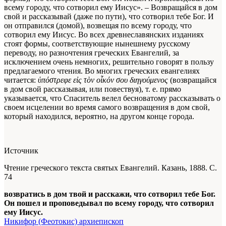
всему городу, что сотворил ему Иисус». – Возвращайся в дом
свой и рассказывай (даже по пути), что сотворил тебе Бог. И
он отправился (домой), возвещая по всему городу, что
сотворил ему Иисус. Во всех древнеславянских изданиях
стоят формы, соответствующие нынешнему русскому
переводу, но разночтения греческих Евангелий, за
исключением очень немногих, решительно говорят в пользу
предлагаемого чтения. Во многих греческих евангелиях
читается:
ὑπόστρεφε εἰς τὸν οἶκόν σου διηγούμενος
(возвращайся
в дом свой рассказывая, или повествуя), т. е. прямо
указывается, что Спаситель велел бесноватому рассказывать о
своем исцелении во время самого возвращения в дом свой,
который находился, вероятно, на другом конце города.
Источник
Чтение греческого текста святых Евангелий. Казань, 1888. С.
74
возвратись в дом твой и расскажи, что сотворил тебе Бог.
Он пошел и проповедывал по всему городу, что сотворил
ему Иисус.
Никифор (Феотокис) архиепископ