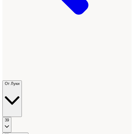
От Луки
39