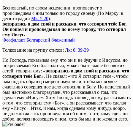
Бесноватый, по своем исцелении, проповедует о
происшедшем с ним только по городу своему (По Марку: в
десятиградии
Мк. 5:20
).
возвратись в дом твой и расскажи, что сотворил тебе Бог.
Он пошел и проповедывал по всему городу, что сотворил
ему Иисус.
Феофилакт Болгарский блаженный
Толкование на группу стихов:
Лк: 8: 39-39
Но Господь, показывая ему, что он и не будучи с Иисусом, но
покрываемый Его благодатью, может быть выше бесовских
сетей, говорит ему:
«возвратись в дом твой и расскажи, что
сотворил тебе Бог»
. Не сказал: «что Я сотворил тебе», чтобы
нам подать образец смиренномудрия и чтобы мы всякое
счастливо совершенное дело относили к Богу. Но исцеленный
был настолько благоразумен, что рассказывал о том, что
сделал ему «Иисус». Хотя Господь заповедал ему рассказывать
о том, что сотворил ему «Бог», а он рассказывает, что сделал
ему «Иисус». Итак, и нам, когда сделаем кому-нибудь добро,
не должно желать проповедания об оном; а тот, кому сделано
добро, должен возвещать о нем, хотя бы мы и не желали сего.