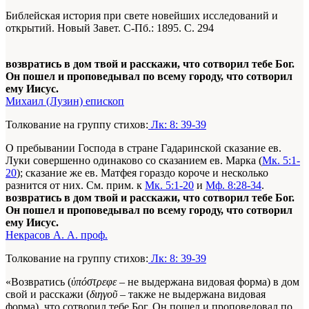
Библейская история при свете новейших исследований и
открытий. Новый Завет
. С-Пб.: 1895. С. 294
возвратись в дом твой и расскажи, что сотворил тебе Бог.
Он пошел и проповедывал по всему городу, что сотворил
ему Иисус.
Михаил (Лузин) епископ
Толкование на группу стихов:
Лк: 8: 39-39
О пребывании Господа в стране Гадаринской сказание ев.
Луки совершенно одинаково со сказанием ев. Марка (
Мк. 5:1-
20
); сказание же ев. Матфея гораздо короче и несколько
разнится от них. См. прим. к
Мк. 5:1-20
и
Мф. 8:28-34
.
возвратись в дом твой и расскажи, что сотворил тебе Бог.
Он пошел и проповедывал по всему городу, что сотворил
ему Иисус.
Некрасов А. А. проф.
Толкование на группу стихов:
Лк: 8: 39-39
«Возвратись (
ὑπόστρεφε
–
не выдержана видовая форма) в дом
свой и расскажи (
διηγοῦ
–
также не выдержана видовая
форма), что сотворил тебе Бог. Он пошел и проповедовал по