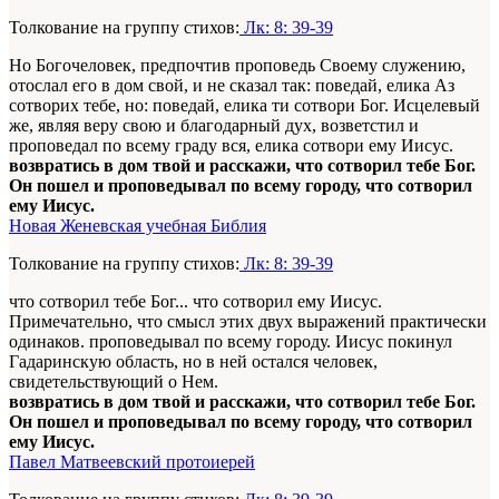
Толкование на группу стихов:
Лк: 8: 39-39
Но Богочеловек, предпочтив проповедь Своему служению,
отослал его в дом свой, и не сказал так: поведай, елика Аз
сотворих тебе, но: поведай, елика ти сотвори Бог. Исцелевый
же, являя веру свою и благодарный дух, возветстил и
проповедал по всему граду вся, елика сотвори ему Иисус.
возвратись в дом твой и расскажи, что сотворил тебе Бог.
Он пошел и проповедывал по всему городу, что сотворил
ему Иисус.
Новая Женевская учебная Библия
Толкование на группу стихов:
Лк: 8: 39-39
что сотворил тебе Бог... что сотворил ему Иисус.
Примечательно, что смысл этих двух выражений практически
одинаков. проповедывал по всему городу. Иисус покинул
Гадаринскую область, но в ней остался человек,
свидетельствующий о Нем.
возвратись в дом твой и расскажи, что сотворил тебе Бог.
Он пошел и проповедывал по всему городу, что сотворил
ему Иисус.
Павел Матвеевский протоиерей