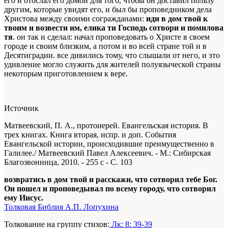
его и отослал его домой для того, чтобы он доставил пользу
другим, которые увидят его, и был бы проповедником дела
Христова между своими согражданами:
иди в дом твой к
твоим и возвести им, елика ти Господь сотвори и помилова
тя
. он так и сделал: начал проповедовать о Христе в своем
городе и своим близким, а потом и во всей стране той и в
Десятиградии. все дивились тому, что слышали от него, и это
удивление могло служить для жителей полуязыческой страны
некоторым приготовлением к вере.
Источник
Матвеевский, П. А., протоиерей. Евангельская история. В
трех книгах. Книга вторая, испр. и доп. События
Евангельской истории, происходившие преимущественно в
Галилее./ Матвеевский Павел Алексеевич. - М.: Сибирская
Благозвонница, 2010. - 255 с - С. 103
возвратись в дом твой и расскажи, что сотворил тебе Бог.
Он пошел и проповедывал по всему городу, что сотворил
ему Иисус.
Толковая Библия А.П. Лопухина
Толкование на группу стихов:
Лк: 8: 39-39