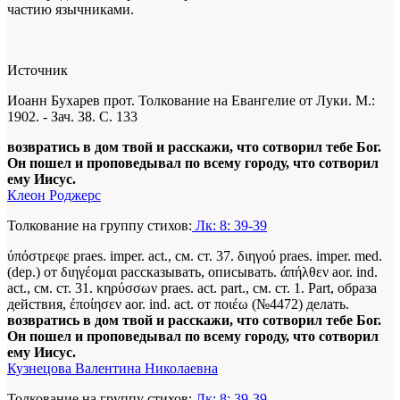
частию язычниками.
Источник
Иоанн Бухарев прот. Толкование на Евангелие от Луки. М.:
1902. - Зач. 38. С. 133
возвратись в дом твой и расскажи, что сотворил тебе Бог.
Он пошел и проповедывал по всему городу, что сотворил
ему Иисус.
Клеон Роджерс
Толкование на группу стихов:
Лк: 8: 39-39
ύπόστρεφε praes. imper. act., см. ст. 37. διηγού praes. imper. med.
(dep.) от διηγέομαι рассказывать, описывать. άπήλθεν aor. ind.
act., см. ст. 31. κηρύσσων praes. act. part., см. ст. 1. Part, образа
действия, έποίησεν aor. ind. act. от ποιέω (№4472) делать.
возвратись в дом твой и расскажи, что сотворил тебе Бог.
Он пошел и проповедывал по всему городу, что сотворил
ему Иисус.
Кузнецова Валентина Николаевна
Толкование на группу стихов:
Лк: 8: 39-39