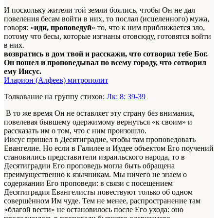
И поскольку жители той земли боялись, чтобы Он не дал
повеления бесам войти в них, то послал (исцеленного) мужа,
говоря: «
иди, проповедуй
» то, что к ним приближается зло,
потому что бесы, которые изгнаны отовсюду, готовятся войти
в них.
возвратись в дом твой и расскажи, что сотворил тебе Бог.
Он пошел и проповедывал по всему городу, что сотворил
ему Иисус.
Иларион (Алфеев) митрополит
Толкование на группу стихов:
Лк: 8: 39-39
В то же время Он не оставляет эту страну без внимания,
повелевая бывшему одержимому вернуться «к своим» и
рассказать им о том, что с ним произошло.
Иисус пришел в Десятиградие, чтобы там проповедовать
Евангелие. Но если в Галилее и Иудее объектом Его поучений
становились представители израильского народа, то в
Десятиградии Его проповедь могла быть обращена
преимущественно к язычникам. Мы ничего не знаем о
содержании Его проповеди: в связи с посещением
Десятиградия Евангелисты повествуют только об одном
совершённом Им чуде. Тем не менее, распространение там
«благой вести» не остановилось после Его ухода: оно