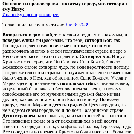
Он пошел и проповедывал по всему городу, что сотворил
ему Иисус.
Иоанн Бухарев протоиерей
Толкование на группу стихов:
Лк: 8: 39-39
Возвратися в дом твой,
т. е. к своим родным и знакомым,
и
поведай
,
елика ти
(расскажи, что тебе)
сотвори Бог:
так
Господь исцеленному повелевает потому, что он мог
расположить многих в своей полуязыческой стране к вере в
Него своим рассказом об исцелении.
Сотворил Бог.
Иисус
Христос не говорит, что Он Сам, как Сын Божий, Своею
Божескою силою сотворил чудо, по всей вероятности потому,
что для жителей той страны – полуязычников еще невместимо
было учение о Нем, как об истинном Сыне Божием. У еванг.
Марка здесь присоединено:
помиловал тебя.
Следовательно,
исцеленный был наказан беснованием за грехи, и потому
освобождение его от мучения злыми духами было ничем
другим, как явлением милости Божией к нему.
По всему
граду,
у еванг. Марка:
в десяти градах
(в Десятиградии), т. е.
не в одном своем городе, но и по всей Гадаринской стране.
Десятиградием
называлась одна из местностей в Палестине.
Это название носила она от находившихся в ней десяти
известных городов, напр., Скифополя, Гадары, Гергессы, и др.
Все города эти во времена Христовы были населены большею