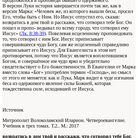
продолжилось в проповеди бывшего одержимого.
В версии Луки история завершается почти так же, как в
версии Марка: «Человек же, из которого вышли бесы, просил
Его, чтобы быть с Ним. Но Иисус отпустил его, сказав:
возвратись в дом твой и расскажи, что сотворил тебе Бог. Он
пошел и пропо- ведывал по всему городу, что сотворил ему
Иисус» (
Лк. 8:38-39
). Повелевая исцеленному проповедовать
то, что сотворил с ним Бог, Иисус приписывает
совершившееся чудо Богу, сам же исцеленный справедливо
приписывает его Иисусу. Для Евангелиста в этом нет
противоречия, потому что Иисус является воплотившимся
Богом, и совершённое им чудо ярко и убедительно
свидетельствует о Его божественности. В Евангелии от Марка
вместо слова «Бог» употреблен термин «Господь», но смысл
от этого не меняется: как и Лука, Марк видит в чуде изгнания
беса из одержимого явление силы Божией, которая
тождественна силе, исходившей от Иисуса.
Источник
Митрополит Волоколамский Иларион. Четвероевангелие.
Учебник в трех томах. Т.2.. М.: 2017
возвратись в дом твой и расскажи, что сотворил тебе Бог.