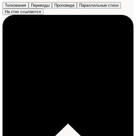
Толкования
Переводы
Проповеди
Параллельные стихи
На стих ссылаются