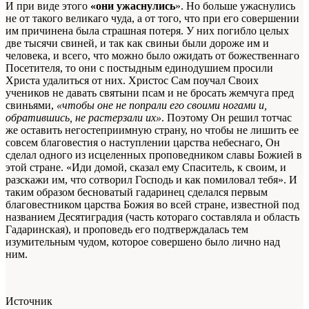
И при виде этого
«они ужаснулись
». Но больше ужаснулись
не от такого великаго чуда, а от того, что при его совершении
им причинена была страшная потеря. У них погибло целых
две тысячи свиней, и так как свиньи были дороже им и
человека, и всего, что можно было ожидать от божественнаго
Посетителя, то они с постыдным единодушием просили
Христа удалиться от них. Христос Сам поучал Своих
учеников не давать святыни псам и не бросать жемчуга пред
свиньями,
«чтобы оне не попрали его своими ногами и,
обратившись, не растерзали их»
. Поэтому Он решил тотчас
же оставить негостеприимную страну, но чтобы не лишить ее
совсем благовестия о наступлении царства небеснаго, Он
сделал одного из исцеленных проповедником славы Божией в
этой стране. «Иди домой, сказал ему Спаситель, к своим, и
разскажи им, что сотворил Господь и как помиловал тебя». И
таким образом бесноватый гадаринец сделался первым
благовестником царства Божия во всей стране, известной под
названием Десятиградия (часть котораго составляла и область
Гадаринская), и проповедь его подтверждалась тем
изумительным чудом, которое совершено было лично над
ним.
Источник