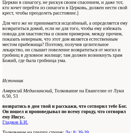
Церкви в синагогу, не рискуя своим спасением, и даже тот,
кто хочет перейти из синагоги в Церковь, должен нести свой
крест, чтобы преодолеть расстояние.]
Для чего же не принимается исцелённый, а определяется ему
возвратиться домой, если не для того, чтобы
ему
избежать
повода для хвастовства и своим примером, между прочим,
показать неверным, что этот дом является естественным
местом прибежища? Поэтому, получив целительное
лекарство, он слышит повеление возвратиться от могил и
гробниц в духовное жилище; там должен возникнуть храм
Божий, где была гробница ума.
Источник
Амвросий Медиоланский,
Толкование на Евангелие от Луки
6.50, 53
возвратись в дом твой и расскажи, что сотворил тебе Бог.
Он пошел и проповедывал по всему городу, что сотворил
ему Иисус.
Гладков Б.И.
Толкование на группу стихов:
Лк: 8: 39-39