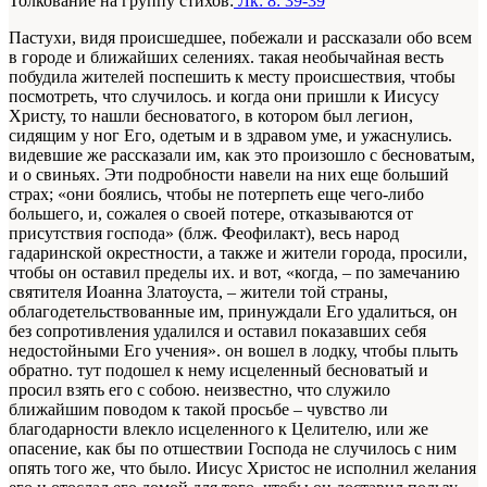
Толкование на группу стихов:
Лк: 8: 39-39
Пастухи, видя происшедшее, побежали и рассказали обо всем
в городе и ближайших селениях. такая необычайная весть
побудила жителей поспешить к месту происшествия, чтобы
посмотреть, что случилось. и когда они пришли к Иисусу
Христу, то нашли бесноватого, в котором был легион,
сидящим у ног Его, одетым и в здравом уме, и ужаснулись.
видевшие же рассказали им, как это произошло с бесноватым,
и о свиньях. Эти подробности навели на них еще больший
страх; «они боялись, чтобы не потерпеть еще чего-либо
большего, и, сожалея о своей потере, отказываются от
присутствия господа» (блж. Феофилакт), весь народ
гадаринской окрестности, а также и жители города, просили,
чтобы он оставил пределы их. и вот, «когда, – по замечанию
святителя Иоанна Златоуста, – жители той страны,
облагодетельствованные им, принуждали Его удалиться, он
без сопротивления удалился и оставил показавших себя
недостойными Его учения». он вошел в лодку, чтобы плыть
обратно. тут подошел к нему исцеленный бесноватый и
просил взять его с собою. неизвестно, что служило
ближайшим поводом к такой просьбе – чувство ли
благодарности влекло исцеленного к Целителю, или же
опасение, как бы по отшествии Господа не случилось с ним
опять того же, что было. Иисус Христос не исполнил желания