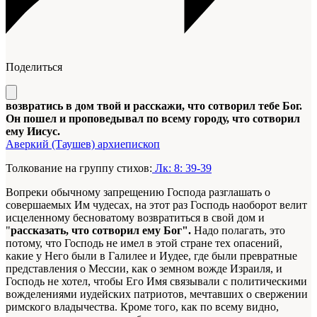
Поделиться
возвратись в дом твой и расскажи, что сотворил тебе Бог.
Он пошел и проповедывал по всему городу, что сотворил
ему Иисус.
Аверкий (Таушев) архиепископ
Толкование на группу стихов:
Лк: 8: 39-39
Вопреки обычному запрещению Господа разглашать о
совершаемых Им чудесах, на этот раз Господь наоборот велит
исцеленному бесноватому возвратиться в свой дом и
"
рассказать, что сотворил ему Бог".
Надо полагать, это
потому, что Господь не имел в этой стране тех опасений,
какие у Него были в Галилее и Иудее, где были превратные
представления о Мессии, как о земном вожде Израиля, и
Господь не хотел, чтобы Его Имя связывали с политическими
вожделениями иудейских патриотов, мечтавших о свержении
римского владычества. Кроме того, как по всему видно,