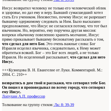
Иисус возвратил человеку не только его человеческий облик
и здоровье, но дал ему и веру. Бывший сумасшедший хотел
стать Его учеником. Неизвестно, почему Иисус не разрешает
бывшему одержимому следовать за Ним. Было высказано
предположение, что Иисус не согласился потому, что тот был
язычником. Но, вероятно, ему поручена другая миссия:
вопреки обычному повелению хранить молчание, Иисус
прямо приказывает бывшему бесноватому рассказать о том,
что сделал для него Бог.
Это очень важные слова: Бог
Израиля исцелил язычника, следовательно, к Нему может
обратиться всякий. Бог – это Бог всех людей, а не только
Израиля. Но исцеленный рассказывает,
что сделал для него
Иисус.
+++Кузнецова В. Н. Евангелие от Луки. Комментарий. М.:
2004. С. 210+
+
возвратись в дом твой и расскажи, что сотворил тебе Бог.
Он пошел и проповедывал по всему городу, что сотворил
ему Иисус.
Лопухин А.П. профессор
Толкование на группу стихов:
Лк: 8: 39-39