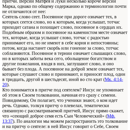
притчи. Версии Матфея и Луки несколько короче версии
Марка, однако по общему содержанию и терминологии почти
не отличаются от нее:
Сеятель слово сеет. Посеянное при дороге означает тех, в
которых сеется слово, но к которым, когда услышат, тотчас
приходит сатана и похищает слово, посеянное в сердцах их.
Подобным образом и посеянное на каменистом месте означает
тех, которые, когда услышат слово, тотчас с радостью
принимают его, но не имеют в себе корня и непостоянны;
потом, когда настанет скорбь или гонение за слово, тотчас
соблазняются. Посеянное в тернии означает слышащих слово,
но в которых заботы века сего, обольщение богатством и
другие пожелания, входя в них, заглушают слово, и оно
бывает без плода. А посеянное на доброй земле означает тех,
которые слушают слово и принимают, и приносят плод, один
в тридцать, другой в шестьдесят, иной во сто крат (
Мк. 4:14-
20
).
Кто понимается в притче под сеятелем? Иисус не упоминает
об этом в Своем толковании, начиная его сразу с семени.
Повидимому, Он полагает, что ученики знают, о ком идет
речь. Однако, толкуя притчу о плевелах, тематически
связанную с рассматриваемой притчей, Иисус прямо скажет,
что «сеющий доброе семя есть Сын Человеческий» (
Мф.
13:37
). По аналогии мы можем распространить это толкование
и на притчу о сеятеле: в ней Иисус говорит о Себе, Своем