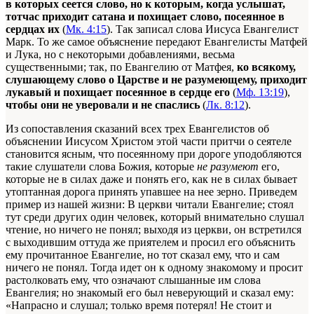
в которых сеется слово, но к которым, когда услышат,
тотчас приходит сатана и похищает слово, посеянное в
сердцах их
(
Мк. 4:15
). Так записал слова Иисуса Евангелист
Марк. То же самое объяснение передают Евангелисты Матфей
и Лука, но с некоторыми добавлениями, весьма
существенными; так, по Евангелию от Матфея,
ко всякому,
слушающему слово о Царстве и не разумеющему, приходит
лукавый и похищает посеянное в сердце его
(
Мф. 13:19
),
чтобы они не уверовали и не спаслись
(
Лк. 8:12
).
Из сопоставления сказаний всех трех Евангелистов об
объяснении Иисусом Христом этой части притчи о сеятеле
становится ясным, что посеянному при дороге уподобляются
такие слушатели слова Божия, которые
не разумеют
его,
которые не в силах даже и понять его, как не в силах бывает
утоптанная дорога принять упавшее на нее зерно. Приведем
пример из нашей жизни: В церкви читали Евангелие; стоял
тут среди других один человек, который внимательно слушал
чтение, но ничего не понял; выходя из церкви, он встретился
с выходившим оттуда же приятелем и просил его объяснить
ему прочитанное Евангелие, но тот сказал ему, что и сам
ничего не понял. Тогда идет он к одному знакомому и просит
растолковать ему, что означают слышанные им слова
Евангелия; но знакомый его был неверующий и сказал ему:
«Напрасно и слушал; только время потерял! Не стоит и