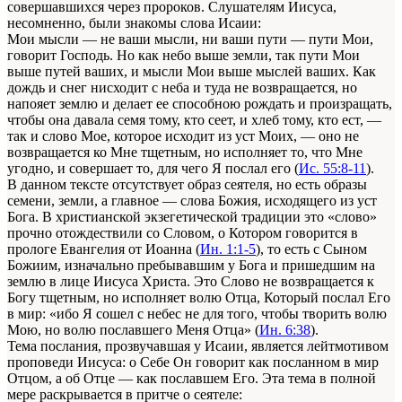
совершавшихся через пророков. Слушателям Иисуса,
несомненно, были знакомы слова Исаии:
Мои мысли — не ваши мысли, ни ваши пути — пути Мои,
говорит Господь. Но как небо выше земли, так пути Мои
выше путей ваших, и мысли Мои выше мыслей ваших. Как
дождь и снег нисходит с неба и туда не возвращается, но
напояет землю и делает ее способною рождать и произращать,
чтобы она давала семя тому, кто сеет, и хлеб тому, кто ест, —
так и слово Мое, которое исходит из уст Моих, — оно не
возвращается ко Мне тщетным, но исполняет то, что Мне
угодно, и совершает то, для чего Я послал его (
Ис. 55:8-11
).
В данном тексте отсутствует образ сеятеля, но есть образы
семени, земли, а главное — слова Божия, исходящего из уст
Бога. В христианской экзегетической традиции это «слово»
прочно отождествили со Словом, о Котором говорится в
прологе Евангелия от Иоанна (
Ин. 1:1-5
), то есть с Сыном
Божиим, изначально пребывавшим у Бога и пришедшим на
землю в лице Иисуса Христа. Это Слово не возвращается к
Богу тщетным, но исполняет волю Отца, Который послал Его
в мир: «ибо Я сошел с небес не для того, чтобы творить волю
Мою, но волю пославшего Меня Отца» (
Ин. 6:38
).
Тема послания, прозвучавшая у Исаии, является лейтмотивом
проповеди Иисуса: о Себе Он говорит как посланном в мир
Отцом, а об Отце — как пославшем Его. Эта тема в полной
мере раскрывается в притче о сеятеле: