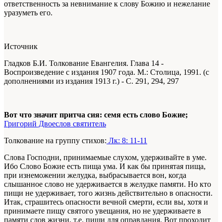
ответственность за невнимание к слову Божию и нежелание
уразуметь его.
Источник
Гладков Б.И. Толкование Евангелия. Глава 14 -
Воспроизведение с издания 1907 года. М.: Столица, 1991. (с
дополнениями из издания 1913 г.) - С. 291, 294, 297
Вот что значит притча сия: семя есть слово Божие;
Григорий Двоеслов святитель
Толкование на группу стихов:
Лк: 8: 11-11
Слова Господни, принимаемые слухом, удерживайте в уме.
Ибо Слово Божие есть пища ума. И как бы принятая пища,
при изнеможении желудка, выбрасывается вон, когда
слышанное слово не удерживается в желудке памяти. Но кто
пищи не удерживает, того жизнь действительно в опасности.
Итак, страшитесь опасности вечной смерти, если вы, хотя и
принимаете пищу святого увещания, но не удерживаете в
памяти слов жизни, т.е. пищи для оправдания. Вот проходит