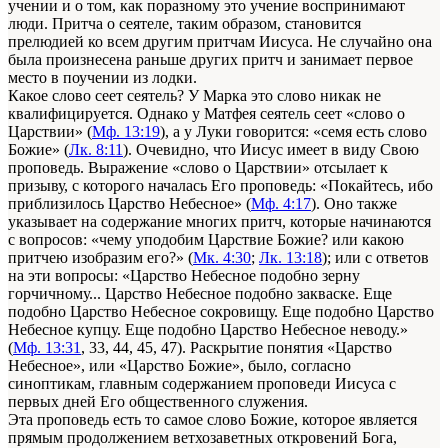
учении и о том, как поразному это учение воспринимают
люди. Притча о сеятеле, таким образом, становится
прелюдией ко всем другим притчам Иисуса. Не случайно она
была произнесена раньше других притч и занимает первое
место в поучении из лодки.
Какое слово сеет сеятель? У Марка это слово никак не
квалифицируется. Однако у Матфея сеятель сеет «слово о
Царствии» (
Мф. 13:19
), а у Луки говорится: «семя есть слово
Божие» (
Лк. 8:11
). Очевидно, что Иисус имеет в виду Свою
проповедь. Выражение «слово о Царствии» отсылает к
призыву, с которого началась Его проповедь: «Покайтесь, ибо
приблизилось Царство Небесное» (
Мф. 4:17
). Оно также
указывает на содержание многих притч, которые начинаются
с вопросов: «чему уподобим Царствие Божие? или какою
притчею изобразим его?» (
Мк. 4:30
;
Лк. 13:18
); или с ответов
на эти вопросы: «Царство Небесное подобно зерну
горчичному... Царство Небесное подобно закваске. Еще
подобно Царство Небесное сокровищу. Еще подобно Царство
Небесное купцу. Еще подобно Царство Небесное неводу.»
(
Мф. 13:31
, 33, 44, 45, 47). Раскрытие понятия «Царство
Небесное», или «Царство Божие», было, согласно
синоптикам, главным содержанием проповеди Иисуса с
первых дней Его общественного служения.
Эта проповедь есть то самое слово Божие, которое является
прямым продолжением ветхозаветных откровений Бога,