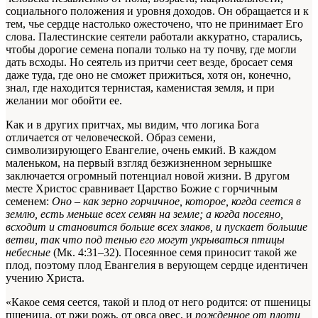
социального положения и уровня доходов. Он обращается и к
тем, чье сердце настолько ожесточено, что не принимает Его
слова. Палестинские сеятели работали аккуратно, старались,
чтобы дорогие семена попали только на ту почву, где могли
дать всходы. Но сеятель из притчи сеет везде, бросает семя
даже туда, где оно не сможет прижиться, хотя он, конечно,
знал, где находится тернистая, каменистая земля, и при
желании мог обойти ее.
Как и в других притчах, мы видим, что логика Бога
отличается от человеческой. Образ семени,
символизирующего Евангелие, очень емкий. В каждом
маленьком, на первый взгляд безжизненном зернышке
заключается огромный потенциал новой жизни. В другом
месте Христос сравнивает Царство Божие с горчичным
семенем:
Оно – как зерно горчичное, которое, когда сеется в
землю, есть меньше всех семян на земле; а когда посеяно,
всходит и становится больше всех злаков, и пускает большие
ветви, так что под тенью его могут укрываться птицы
небесные
(Мк. 4:31–32). Посеянное семя приносит такой же
плод, поэтому плод Евангелия в верующем сердце идентичен
учению Христа.
«Какое семя сеется, такой и плод от него родится: от пшеницы
пшеница, от ржи рожь, от овса овес, и
рожденное от плоти