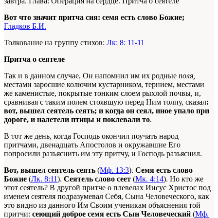
завтра. Глава: Операция на сердце. Притча о сеятеле
Вот что значит притча сия: семя есть слово Божие;
Гладков Б.И.
Толкование на группу стихов:
Лк: 8: 11-11
Притча о сеятеле
Так и в данном случае, Он напомнил им их родные
поля,
местами заросшие колючим кустарником, тернием, местами
же каменистые, покрытые тонким слоем рыхлой почвы, и,
сравнивая с таким полем стоявшую перед Ним толпу, сказал
:
вот, вышел сеятель сеять; и когда он сеял, иное упало при
дороге, и налетели птицы и поклевали то
.
В тот же день, когда Господь окончил поучать народ
притчами, двенадцать Апостолов и окружавшие Его
попросили разъяснить им эту притчу, и Господь разъяснил.
Вот, вышел сеятель сеять
(
Мф. 13:3
).
Семя есть слово
Божие
(
Лк. 8:11
).
Сеятель слово сеет
(
Мк. 4:14
). Но кто же
этот сеятель? В другой притче о плевелах Иисус Христос под
именем сеятеля подразумевал Себя, Сына Человеческого, как
это видно из данного Им Своим ученикам объяснения той
притчи:
сеющий доброе семя есть Сын Человеческий
(
Мф.