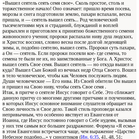
«Вышел сеятель сеять семя свое». Сколь простое, столь и
торжественное начало! Оно означает: пришло время посева,
морозы и снега подготовили землю, пахари вспахали, весна
пришла, и — сеятель вышел сеять... Род человеческий
тысячелетиями мук и страданий, блужданий и воплей
разрыхлен и приготовлен к принятию божественного семени
живоносного учения; пророки распахали ниву душ людских,
и Христос воссиял, словно весна после долгой леденящей
зимы, и, подобно сеятелю, вышел сеять. Пророки суть пахари,
а Он — сеятель. Если пророки посеяли кое- где семена, то
семена те были не их, но заимствованные у Бога. А Христос
вышел сеять Свое семя. Вышел сеятель — но откуда вышел и
куда? Вышел Сын Божий из вечных недр Отца Своего. Вошел
в тело человеческое, чтобы как Человек послужить людям.
Души человеческие — Его нива. Из Своей обители Он вышел
и пришел на Свою ниву, чтобы сеять Свое семя .
Итак, в притче о сеятеле Иисус говорит о Себе. Это сближает
данную притчу со многими другими притчами и поучениями,
в которых Иисус основное внимание слушателя обращает на
Свою личность и Свое дело. Такой стиль проповеди казался
непривычным, что особенно явствует из Евангелия от
Иоанна, где Иисус постоянно говорит о Себе иудеям, вызывая
у них тем самым все большее раздражение. Формула «Я есмь»
в этом Евангелии встречается чаще, чем выражение «Царство
Небесное подобно...» у синоптиков (
Ин. 6:35
, 41, 48, 51;