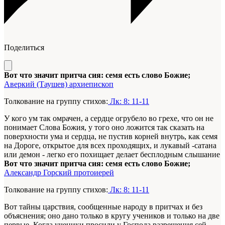
Поделиться
Вот что значит притча сия: семя есть слово Божие;
Аверкий (Таушев) архиепископ
Толкование на группу стихов:
Лк: 8: 11-11
У кого ум так омрачен, а сердце огрубело во грехе, что он не
понимает Слова Божия, у того оно ложится так сказать на
поверхности ума и сердца, не пустив корней внутрь, как семя
на Дороге, открытое для всех проходящих, и лукавый -сатана
или демон - легко его похищает делает бесплодным слышание
Вот что значит притча сия: семя есть слово Божие;
Александр Горский протоиерей
Толкование на группу стихов:
Лк: 8: 11-11
Вот тайны царствия, сообщенные народу в притчах и без
объяснения; оно дано только в кругу учеников и только на две
первые. Когда ученики просили у Господа разрешения сей