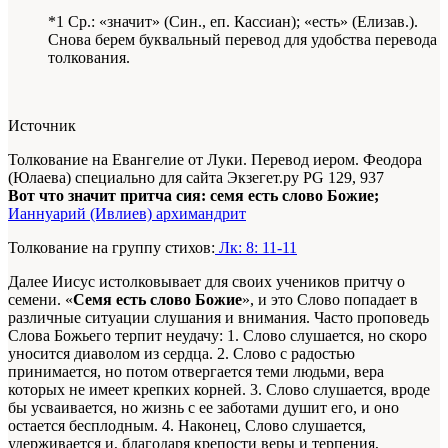
*1 Ср.: «значит» (Син., еп. Кассиан); «есть» (Елизав.).
Снова берем буквальный перевод для удобства перевода
толкования.
Источник
Толкование на Евангелие от Луки. Перевод иером. Феодора
(Юлаева) специально для сайта Экзегет.ру PG 129, 937
Вот что значит притча сия: семя есть слово Божие;
Ианнуарий (Ивлиев) архимандрит
Толкование на группу стихов:
Лк: 8: 11-11
Далее Иисус истолковывает для своих учеников притчу о
семени. «
Семя есть слово Божие
», и это Слово попадает в
различные ситуации слушания и внимания. Часто проповедь
Слова Божьего терпит неудачу: 1. Слово слушается, но скоро
уносится диаволом из сердца. 2. Слово с радостью
принимается, но потом отвергается теми людьми, вера
которых не имеет крепких корней. 3. Слово слушается, вроде
бы усваивается, но жизнь с ее заботами душит его, и оно
остается бесплодным. 4. Наконец, Слово слушается,
удерживается и, благодаря крепости веры и терпения,