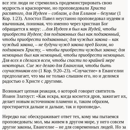
все эти люди не стремились продемонстрировать свою
мудрость и красноречие, но проповедовали
Христа
распятого, для Иудеев – соблазн, а для Еллинов – безумие
(1
Кор. 1:23). Апостол Павел неустанно проповедовал иудеям и
язычникам, понимая, что именно через христиан Бог
обращается к миру:
…для Иудеев я был как Иудей, чтобы
приобрести Иудеев; для подзаконных был как подзаконный,
чтобы приобрести подзаконных; для чуждых закона – как
чуждый закона, – не будучи чужд закона пред Богом, но
подзаконен Христу, – чтобы приобрести чуждых закона; для
немощных был как немощный, чтобы приобрести немощных.
Для всех я сделался всем, чтобы спасти по крайней мере
некоторых. Сие же делаю для Евангелия, чтобы быть
соучастником его
(1 Кор. 9:20–23). «Соучастие» в Евангелии
предполагает, что мы не только слышим его, но и делимся
радостью о Христе с другими.
Возникает цепная реакция, о которой говорит святитель
Иоанн Златоуст: «Как искра, когда коснется дров, зажигает их,
делает новым источником пламени и, таким образом,
простирается дальше и дальше, так и проповедь».
Нередко нас обескураживает ответ тех, кому мы пытаемся
проповедовать: мол, мы живем в другом мире, у него совсем
другие законы, Евангелие – не для современных людей. Но за