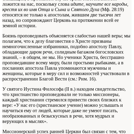
ложится на нас, поскольку слова
идите, научите все народы,
крестя их во имя Отца и Сына и Святого Духа
(Мф. 28:19)
относятся не только к апостолам, жившим две тысячи лет
назад, но сопровождают Церковь на протяжении всей ее
земной истории.
Боязнь проповедовать объясняется слабостью нашей веры; мы
полагаем, что к делу благовестия о Христе призваны
немногочисленные избранники, подобно апостолу Павлу,
обладающие даром речи, солидным багажом богословских
знаний, – в общем, не мы. Но ученики Христа, бесстрашно
проповедавшие всему миру, были простыми рыбаками, а в
посланиях апостола Павла упоминаются мужчины и
женщины, которые в меру сил и возможностей участвовали в
распространении Благой Вести (см.: Рим. 16).
У святого Иустина Философа (II в.) находим свидетельство,
что христианство проповедовали не только миссионеры,
каждый христианин стремился привести своих близких к
вере: «У нас его (христианское учение) можно услышать и
научиться ему от людей, которые даже не умеют писать,
необразованных и безыскусных в речи, хотя мудрых и
верующих в мыслях».
Миссионерский успех ранней Церкви был связан с тем, что