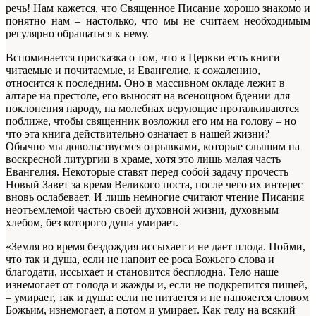
речь! Нам кажется, что Священное Писание хорошо знакомо и
понятно нам – настолько, что мы не считаем необходимым
регулярно обращаться к нему.
Вспоминается присказка о том, что в Церкви есть книги
читаемые и почитаемые, и Евангелие, к сожалению,
относится к последним. Оно в массивном окладе лежит в
алтаре на престоле, его выносят на всенощном бдении для
поклонения народу, на молебнах верующие проталкиваются
поближе, чтобы священник возложил его им на голову – но
что эта книга действительно означает в нашей жизни?
Обычно мы довольствуемся отрывками, которые слышим на
воскресной литургии в храме, хотя это лишь малая часть
Евангелия. Некоторые ставят перед собой задачу прочесть
Новый Завет за время Великого поста, после чего их интерес
вновь ослабевает. И лишь немногие считают чтение Писания
неотъемлемой частью своей духовной жизни, духовным
хлебом, без которого душа умирает.
«Земля во время бездождия иссыхает и не дает плода. Пойми,
что так и душа, если не напоит ее роса Божьего слова и
благодати, иссыхает и становится бесплодна. Тело наше
изнемогает от голода и жажды и, если не подкрепится пищей,
– умирает, так и душа: если не питается и не напояется словом
Божьим, изнемогает, а потом и умирает. Как телу на всякий