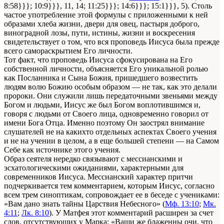
8:58}}}; 10:9}}}, 11, 14; 11:25}}}; 14:6}}}; 15:1}}}, 5). Столь
частое употребление этой формулы с приложенными к ней
образами хлеба жизни, двери для овец, пастыря доброго,
виноградной лозы, пути, истины, жизни и воскресения
свидетельствует о том, что вся проповедь Иисуса была прежде
всего самораскрытием Его личности.
Тот факт, что проповедь Иисуса сфокусирована на Его
собственной личности, объясняется Его уникальной ролью
как Посланника и Сына Божия, пришедшего возвестить
людям волю Божию особым образом — не так, как это делали
пророки. Они служили лишь передаточными звеньями между
Богом и людьми, Иисус же был Богом воплотившимся и,
говоря с людьми от Своего лица, одновременно говорил от
имени Бога Отца. Именно поэтому Он заострял внимание
слушателей не на какихто отдельных аспектах Своего учения
и не на учении в целом, а в еще большей степени — на Самом
Себе как источнике этого учения.
Образ сеятеля нередко связывают с мессианскими и
эсхатологическими ожиданиями, характерными для
современников Иисуса. Мессианский характер притчи
подчеркивается тем комментарием, которым Иисус, согласно
всем трем синоптикам, сопровождает ее в беседе с учениками:
«Вам дано знать тайны Царствия Небесного» (
Мф. 13:10
;
Мк.
4:11
;
Лк. 8:10
). У Матфея этот комментарий расширен за счет
слов, отсутствующих у Марка: «Ваши же блаженны очи, что