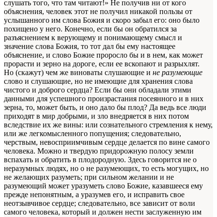
слушать того, что там читают!» Не получив ни от кого
объяснения, человек этот не получил никакой пользы от
услышанного им слова Божия и скоро забыл его: оно было
похищено у него. Конечно, если бы он обратился за
разъяснением к верующему и понимающему смысл и
значение слова Божия, то тот дал бы ему настоящее
объяснение, и слово Божие проросло бы и в нем, как может
прорасти и зерно на дороге, если ее вскопают и разрыхлят.
Но (скажут) чем же виноваты слушающие и
не разумеющие
слово и слушающие, но не имеющие для хранения слова
чистого и доброго сердца? Если бы они обладали этими
данными для успешного произрастания посеянного и в них
зерна, то, может быть, и оно дало бы плод? Да ведь все люди
приходят в мир добрыми, и зло внедряется в них потом
вследствие их же вины: или сознательного стремления к нему,
или же легкомысленного попущения; следовательно,
черствым, невосприимчивым сердце делается по вине самого
человека. Можно и твердую придорожную полосу земли
вспахать и обратить в плодородную. Здесь говорится не о
неразумных людях, но о не разумеющих, то есть могущих, но
не желающих разуметь; при сильном желании и не
разумеющий может уразуметь слово Божие, казавшееся ему
прежде непонятным, а уразумев его, и исправить свое
неотзывчивое сердце; следовательно, все зависит от воли
самого человека, который и должен нести заслуженную им