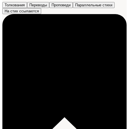
Толкования
Переводы
Проповеди
Параллельные стихи
На стих ссылаются