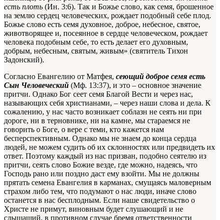
есть плоть
(Ин. 3:6). Так и Божье слово, как семя, брошенное
на землю сердец человеческих, рождает подобный себе плод.
Божье слово есть семя духовное, доброе, небесное, святое,
животворящее и, посеянное в сердце человеческом, рождает
человека подобным себе, то есть делает его духовным,
добрым, небесным, святым, живым» (святитель Тихон
Задонский).
Согласно Евангелию от Матфея,
сеющий доброе семя есть
Сын Человеческий
(Мф. 13:37), и это – основное значение
притчи. Однако Бог сеет семя Благой Вести и через нас,
называющих себя христианами, – через наши слова и дела. К
сожалению, у нас часто возникает соблазн не сеять ни при
дороге, ни в терновнике, ни на камне, мы стараемся не
говорить о Боге, о вере с теми, кто кажется нам
бесперспективным. Однако мы не знаем до конца сердца
людей, не можем судить об их склонностях или предвидеть их
ответ. Поэтому каждый из нас призван, подобно сеятелю из
притчи, сеять слово Божие везде, где можно, надеясь, что
Господь рано или поздно даст ему взойти. Мы не должны
прятать семена Евангелия в карманах, смущаясь маловерным
страхом либо тем, что подумают о нас люди, иначе слово
останется в нас бесплодным. Если наше свидетельство о
Христе не примут, виновным будет слушающий и не
слышащий, в противном случае бремя ответственности