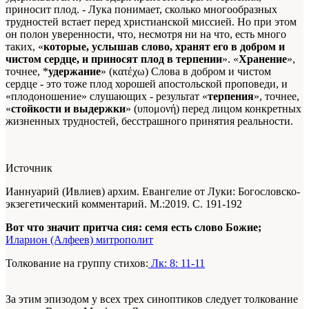
приносит плод. - Лука понимает, сколько многообразных
трудностей встает перед христианской миссией. Но при этом
он полон уверенности, что, несмотря ни на что, есть много
таких, «
которые, услышав слово, хранят его в добром и
чистом сердце, и приносят плод в терпении
». «
Хранение
»,
точнее, *
удержание
» (κατέχω) Слова в добром и чистом
сердце - это тоже плод хорошей апостольской проповеди, и
«плодоношение» слушающих - результат «
терпения
», точнее,
«
стойкости и выдержки
» (υπομονή) перед лицом конкретных
жизненных трудностей, бесстрашного принятия реальности.
Источник
Ианнуарий (Ивлиев) архим. Евангелие от Луки: Богословско-
экзегетический комментарий. М.:2019. С. 191-192
Вот что значит притча сия: семя есть слово Божие;
Иларион (Алфеев) митрополит
Толкование на группу стихов:
Лк: 8: 11-11
За этим эпизодом у всех трех синоптиков следует толкование