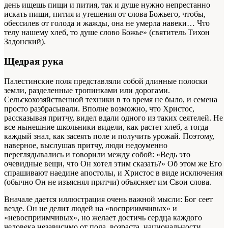
день ищешь пищи и пития, так и душе нужно непрестанно
искать пищи, пития и утешения от слова Божьего, чтобы,
обессилев от голода и жажды, она не умерла навеки… Что
телу нашему хлеб, то душе слово Божье» (святитель Тихон
Задонский).
Щедрая рука
Палестинские поля представляли собой длинные полоски
земли, разделенные тропинками или дорогами.
Сельскохозяйственной техники в то время не было, и семена
просто разбрасывали. Вполне возможно, что Христос,
рассказывая притчу, видел вдали одного из таких сеятелей. Не
все нынешние школьники видели, как растет хлеб, а тогда
каждый знал, как засеять поле и получить урожай. Поэтому,
наверное, выслушав притчу, люди недоуменно
переглядывались и говорили между собой: «Ведь это
очевидные вещи, что Он хотел этим сказать?» Об этом же Его
спрашивают наедине апостолы, и Христос в виде исключения
(обычно Он не изъяснял притчи) объясняет им Свои слова.
Вначале дается иллюстрация очень важной мысли: Бог сеет
везде. Он не делит людей на «восприимчивых» и
«невосприимчивых», но желает достичь сердца каждого
человека независимо от пола, возраста, национальности,