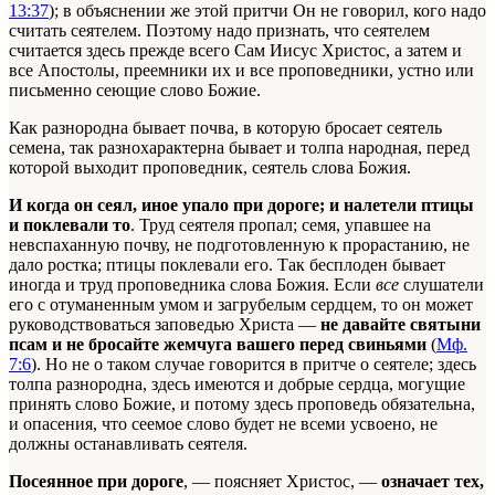
13:37
); в объяснении же этой притчи Он не говорил, кого надо
считать сеятелем. Поэтому надо признать, что сеятелем
считается здесь прежде всего Сам Иисус Христос, а затем и
все Апостолы, преемники их и все проповедники, устно или
письменно сеющие слово Божие.
Как разнородна бывает почва, в которую бросает сеятель
семена, так разнохарактерна бывает и толпа народная, перед
которой выходит проповедник, сеятель слова Божия.
И когда он сеял, иное упало при дороге; и налетели птицы
и поклевали то
. Труд сеятеля пропал; семя, упавшее на
невспаханную почву, не подготовленную к прорастанию, не
дало ростка; птицы поклевали его. Так бесплоден бывает
иногда и труд проповедника слова Божия. Если
все
слушатели
его с отуманенным умом и загрубелым сердцем, то он может
руководствоваться заповедью Христа —
не давайте святыни
псам и не бросайте жемчуга вашего перед свиньями
(
Мф.
7:6
). Но не о таком случае говорится в притче о сеятеле; здесь
толпа разнородна, здесь имеются и добрые сердца, могущие
принять слово Божие, и потому здесь проповедь обязательна,
и опасения, что сеемое слово будет не всеми усвоено, не
должны останавливать сеятеля.
Посеянное при дороге
, — поясняет Христос, —
означает тех,