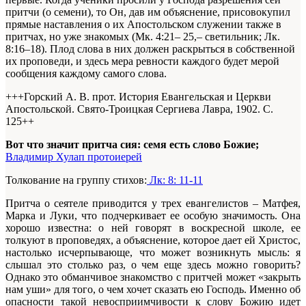
притчи (о семени), то Он, дав им объяснение, присовокупил
прямые наставления о их Апостольском служении также в
притчах, но уже знакомых (Мк. 4:21– 25,– светильник; Лк.
8:16–18). Плод слова в них должен раскрыться в собственной
их проповеди, и здесь мера ревности каждого будет мерой
сообщения каждому самого слова.
+++Горский А. В. прот. История Евангельская и Церкви
Апостольской. Свято-Троицкая Сергиева Лавра, 1902. С.
125+
+
Вот что значит притча сия: семя есть слово Божие;
Владимир Хулап протоиерей
Толкование на группу стихов:
Лк: 8: 11-11
Притча о сеятеле приводится у трех евангелистов – Матфея,
Марка и Луки, что подчеркивает ее особую значимость. Она
хорошо известна: о ней говорят в воскресной школе, ее
толкуют в проповедях, а объяснение, которое дает ей Христос,
настолько исчерпывающе, что может возникнуть мысль: я
слышал это столько раз, о чем еще здесь можно говорить?
Однако это обманчивое знакомство с притчей может «закрыть
нам уши» для того, о чем хочет сказать ею Господь. Именно об
опасности такой невосприимчивости к слову Божию идет