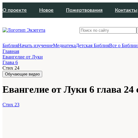
О проекте
Новое
Пожертвования
Контакты
Библия
Начать изучение
Медиатека
Детская Библия
Все о Библии
Главная
Евангелие от Луки
Глава 6
Стих 24
Обучающее видео
Евангелие от Луки 6 глава 24 
Стих 23