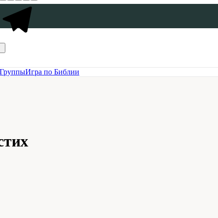
Группы
Игра по Библии
стих