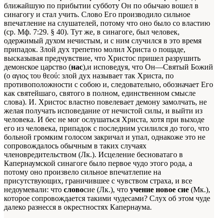
ближайшую по прибытии субботу Он по обычаю вошел в
синагогу и стал учить. Слово Его производило сильное
впечатление на слушателей, потому что оно было со властию
(ср. Мф. 7:29. § 40). Тут же, в синагоге, был человек,
одержимый духом нечистым, и с ним случился в это время
припадок. Злой дух трепетно молил Христа о пощаде,
высказывая предчувствие, что Христос пришел разрушить
демонское царство
(
нас
),
и исповедуя, что Он—Святый Божий
(о αγιος του θεού: злой дух называет так Христа, по
противоположности с собою и, следовательно, обозначает Его
как святейшаго, святого в полном, единственном смысле
слова). И. Христос властно повелевает демону замолчать, не
желая получать исповедание от нечистой силы, и выйти из
человека. И бес не мог ослушаться Христа, хотя при выходе
его из человека, припадок с последним усилился до того, что
больной громким голосом закричал и упал, однакоже это не
сопровождалось обычным в таких случаях
членовредительством (Лк.). Исцеление бесноватаго в
Капернаумской синагоге было первое чудо этого рода, а
потому оно произвело сильное впечатлепие на
присутствующих, граничившее с чувством страха, и все
недоумевали: что
слово
сие
(Лк.),
что
учение новое сие
(Мк.),
которое сопровождается такими чудесами? Слух об этом чуде
далеко разнесся в окрестностях Капернаума.