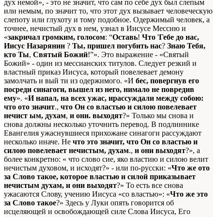
дух немой», - это не значит, что сам по себе дух был слепым
или немым, по значит то, что этот дух вызывает человеческую
слепоту или глухоту и тому подобное. Одержимый человек, а
точнее, нечистый дух в нем, узнал в Иисусе Мессию и
«
закричал громким, голосом
: “
Оставь
!
Что
'
Гебе до нас,
Иисус Назарянин
?
Ты, пришел погубить нас
?
Знаю Тебя,
кто Ты
,
Святый Божий
!”». Это выражение - «Святый
Божий» - один из мессианских титулов. Следует резкий и
властный приказ Иисуса, который повелевает демону
замолчать и вый ти из одержимого. «И
бес, повергнув его
посреди синагоги, вышел из него, нимало не повредив
ему
». «
И напал, на всех ужас, ирассуждали между собою:
что ото значит
.,
что Он со властью и силою повелевает
нечист ым, духам
,
и они. выходят
?» Только мы снова и
снова должны несколько уточнить перевод. В подлиннике
Евангелия ужаснувшиеся прихожане синагоги рассуждают
несколько иначе. Не
что это значит, что Он со властью и
силою повелевает нечистым, духам
.,
и они выходят
?», а
более конкретно: « что слово сие, яко властию и силою велит
нечистым духовом, и исходят?» - или по-русски: «
Что же ото
за Слово такое, которое властью и силой приказывает
нечистым духам, и они выходят
?» То есть все снова
ужасаются Слову, учению Иисуса «со властью»: «
Что же это
за Слово такое
?» Здесь у Луки опять говорится об
исцеляющей и освобождающей силе Слова Иисуса, Его