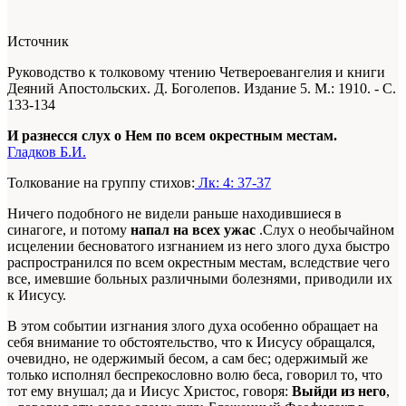
Источник
Руководство к толковому чтению Четвероевангелия и книги
Деяний Апостольских. Д. Боголепов. Издание 5. М.: 1910. - С.
133-134
И разнесся слух о Нем по всем окрестным местам.
Гладков Б.И.
Толкование на группу стихов:
Лк: 4: 37-37
Ничего подобного не видели раньше находившиеся в
синагоге, и потому
напал на всех ужас
.Слух о необычайном
исцелении бесноватого изгнанием из него злого духа быстро
распространился по всем окрестным местам, вследствие чего
все, имевшие больных различными болезнями, приводили их
к Иисусу.
В этом событии изгнания злого духа особенно обращает на
себя внимание то обстоятельство, что к Иисусу обращался,
очевидно, не одержимый бесом, а сам бес; одержимый же
только исполнял беспрекословно волю беса, говорил то, что
тот ему внушал; да и Иисус Христос, говоря:
Выйди из него
,