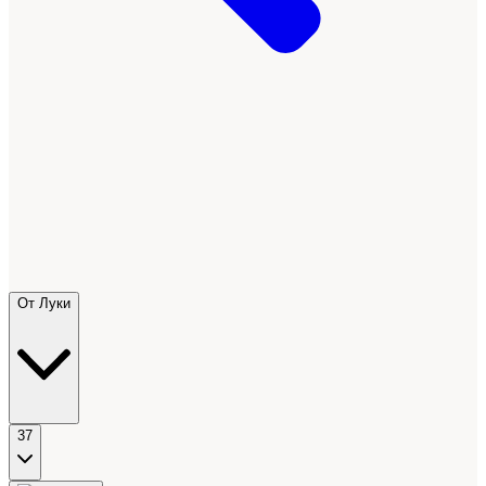
От Луки
37