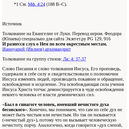
*1 См.
Мф. 4:24
(188 B–C).
Источник
Толкование на Евангелие от Луки. Перевод иером. Феодора
(Юлаева) специально для сайта Экзегет.ру PG 129, 916
И разнесся слух о Нем по всем окрестным местам.
Ианнуарий (Ивлиев) архимандрит
Толкование на группу стихов:
Лк: 4: 37-37
Слово Писания и слово толкования Иисуса, Его проповедь,
содержали в себе силу и свидетельствовали о полномочии
Иисуса изменять людей, производить покаяние и обращение,
освобождение и исцеление. Эта освобождающая сила учения
Иисуса Христа тотчас демонстрируется в чуде освобождения
некоего человека от власти демонических сил.
«
Был в синагоге человек, имевший нечистого духа
бесовского
». Конечно, мы понимаем, что сам но себе дух не
может быть чистым или нечистым. Но так он называется
(«нечистый дух»), потому что он вызывает человеческую
нечистоту, порчу. Аналогично, когда говорится «дух слепой,