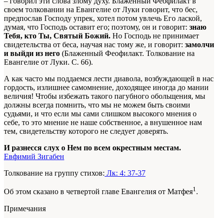
– говорил эти слова злому духу. Блаженный Феофилакт в
своем толковании на Евангелие от Луки говорит, что бес,
предпослав Господу упрек, хотел потом увлечь Его лаской,
думая, что Господь оставит его; поэтому, он и говорит:
знаю
Тебя, кто Ты, Святый Божий.
Но Господь не принимает
свидетельства от беса, научая нас тому же, и говорит:
замолчи
и выйди из него
(Блаженный Феофилакт. Толкование на
Евангелие от Луки. С. 66).
А как часто мы поддаемся лести диавола, возбуждающей в нас
гордость, излишнее самомнение, доходящее иногда до мании
величия! Чтобы избежать такого пагубного обольщения, мы
должны всегда помнить, что мы не можем быть своими
судьями, и что если мы сами слишком высокого мнения о
себе, то это мнение не наше собственное, а внушенное нам
тем, свидетельству которого не следует доверять.
И разнесся слух о Нем по всем окрестным местам.
Евфимий Зигабен
Толкование на группу стихов:
Лк: 4: 37-37
1
Об этом сказано в четвертой главе Евангелия от Матфея
.
Примечания