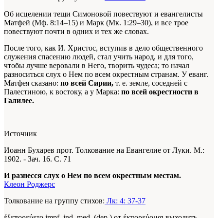
Об исцелении тещи Симоновой повествуют и евангелисты
Матфей (Мф. 8:14–15) и Марк (Мк. 1:29–30), и все трое
повествуют почти в одних и тех же словах.
После того, как И. Христос, вступив в дело общественного
служения спасению людей, стал учить народ, и для того,
чтобы лучше веровали в Него, творить чудеса; то начал
разноситься слух о Нем по всем окрестным странам. У еванг.
Матфея сказано:
по всей Сирии,
т. е. земле, соседней с
Палестиною, к востоку, а у Марка:
по всей окрестности в
Галилее.
Источник
Иоанн Бухарев прот. Толкование на Евангелие от Луки. М.:
1902. - Зач. 16. С. 71
И разнесся слух о Нем по всем окрестным местам.
Клеон Роджерс
Толкование на группу стихов:
Лк: 4: 37-37
έξεπορεύετο impf. ind. med. (dep.) от έκπορεύομαι выходить.