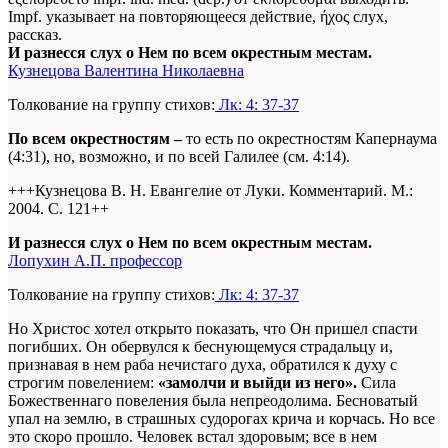
Impf. указывает на повторяющееся действие, ήχος слух,
рассказ.
И разнесся слух о Нем по всем окрестным местам.
Кузнецова Валентина Николаевна
Толкование на группу стихов:
Лк: 4: 37-37
По всем окрестностям –
то есть по окрестностям Капернаума
(4:31), но, возможно, и по всей Галилее (см. 4:14).
+++Кузнецова В. Н. Евангелие от Луки. Комментарий. М.:
2004. С. 121+
+
И разнесся слух о Нем по всем окрестным местам.
Лопухин А.П. профессор
Толкование на группу стихов:
Лк: 4: 37-37
Но Христос хотел открыто показать, что Он пришел спасти
погибших. Он обервулся к беснующемуся страдальцу и,
признавая в нем раба нечистаго духа, обратился к духу с
строгим повелением:
«замолчи и выйди из него».
Сила
Божественнаго повеления была непреодолима. Бесноватый
упал на землю, в страшных судорогах крича и корчась. Но все
это скоро прошло. Человек встал здоровым; все в нем