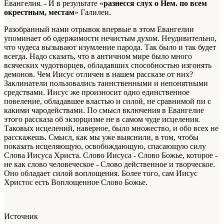
Евангелия. - И в результате «
разнесся слух о Нем. по всем
окрестным, местам
» Галилеи.
Разобранный нами отрывок впервые в этом Евангелии
упоминает об одержимости нечистым духом. Неудивительно,
что чудеса вызывают изумление парода. Так было и так будет
всегда. Надо сказать, что в античном мире было много
всяческих чудотворцев, обладавших способностью изгонять
демонов. Чем Иисус отличен в нашем рассказе от них?
Заклинатели пользовались таинственными и непонятными
средствами. Иисус же произносит одно единственное
повеление, обладавшее властью и силой, не сравнимой пи с
какими чародействами. По смысл включения в Евангелие
этого рассказа об экзорцизме не в самом чуде исцеления.
Таковых исцелений, наверное, было множество, и обо всех не
расскажешь. Смысл, как мы уже выяснили, в том, чтобы
показать исцеляющую, освобождающую, спасающую силу
Слова Иисуса Христа. Слово Иисуса - Слово Божье, которое -
не как слово человеческое - Слово действенное и творческое.
Оно обладает силой воплощения. Более того, сам Иисус
Христос есть Воплощенное Слово Божье.
Источник