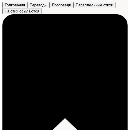
Толкования
Переводы
Проповеди
Параллельные стихи
На стих ссылаются