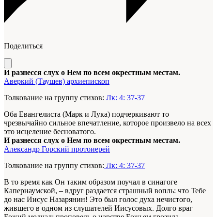
Поделиться
И разнесся слух о Нем по всем окрестным местам.
Аверкий (Таушев) архиепископ
Толкование на группу стихов:
Лк: 4: 37-37
Оба Евангелиста (Марк и Лука) подчеркивают то
чрезвычайно сильное впечатление, которое произвело на всех
это исцеление бесноватого.
И разнесся слух о Нем по всем окрестным местам.
Александр Горский протоиерей
Толкование на группу стихов:
Лк: 4: 37-37
В то время как Он таким образом поучал в синагоге
Капернаумской, – вдруг раздается страшный вопль: что Тебе
до нас Иисус Назарянин! Это был голос духа нечистого,
жившего в одном из слушателей Иисусовых. Долго враг
Божий молчал; проповедь о царстве Божьем грозила