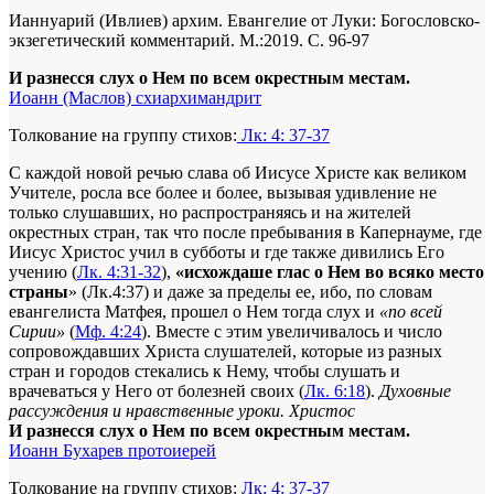
Ианнуарий (Ивлиев) архим. Евангелие от Луки: Богословско-
экзегетический комментарий. М.:2019. С. 96-97
И разнесся слух о Нем по всем окрестным местам.
Иоанн (Маслов) схиархимандрит
Толкование на группу стихов:
Лк: 4: 37-37
С каждой новой речью слава об Иисусе Христе как великом
Учителе, росла все более и более, вызывая удивление не
только слушавших, но распространя­ясь и на жителей
окрестных стран, так что после пребывания в Капернауме, где
Иисус Христос учил в субботы и где также дивились Его
учению (
Лк. 4:31-32
),
«исхождаше глас о Нем во всяко место
страны
» (Лк.4:37) и даже за пределы ее, ибо, по словам
евангелиста Матфея, прошел о Нем тогда слух и
«по всей
Сирии»
(
Мф. 4:24
). Вместе с этим увеличивалось и число
сопрово­ждавших Христа слушателей, которые из разных
стран и городов стекались к Нему, чтобы слушать и
врачеваться у Него от болезней своих (
Лк. 6:18
).
Духовные
рассуждения и нравственные уроки. Христос
И разнесся слух о Нем по всем окрестным местам.
Иоанн Бухарев протоиерей
Толкование на группу стихов:
Лк: 4: 37-37