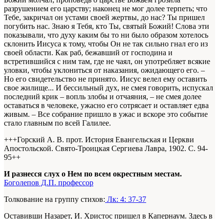
разрушением его царству; наконец не мог долее терпеть; что
Тебе, закричал он устами своей жертвы, до нас? Ты пришел
погубить нас. Знаю я Тебя, кто Ты, святый Божий! Слова эти
показывали, что духу каким бы то ни было образом хотелось
склонить Иисуса к тому, чтобы Он не так сильно гнал его из
своей области. Как раб, бежавший от господина и
встретившийся с ним там, где не чаял, он употребляет всякие
уловки, чтобы уклониться от наказания, ожидающего его. –
Но его свидетельство не принято. Иисус велел ему оставить
свое жилище... И бессильный дух, не смея говорить, испускал
последний крик – вопль злобы и отчаяния, – не смея долее
оставаться в человеке, ужасно его сотрясает и оставляет едва
живым. – Все собрание пришло в ужас и вскоре это событие
стало главным по всей Галилее.
+++Горский А. В. прот. История Евангельская и Церкви
Апостольской. Свято-Троицкая Сергиева Лавра, 1902. С. 94-
95+
+
И разнесся слух о Нем по всем окрестным местам.
Боголепов Д.П. профессор
Толкование на группу стихов:
Лк: 4: 37-37
Оставивши Назарет, И. Христос пришел в Капернаум. Здесь в