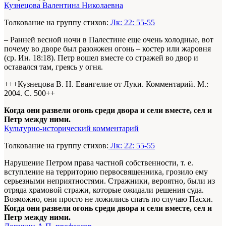
Кузнецова Валентина Николаевна
Толкование на группу стихов:
Лк: 22: 55-55
– Ранней весной ночи в Палестине еще очень холодные, вот
почему во дворе был разожжен огонь – костер или жаровня
(ср. Ин. 18:18). Петр вошел вместе со стражей во двор и
оставался там, греясь у огня.
+++Кузнецова В. Н. Евангелие от Луки. Комментарий. М.:
2004. С. 500+
+
Когда они развели огонь среди двора и сели вместе, сел и
Петр между ними.
Культурно-исторический комментарий
Толкование на группу стихов:
Лк: 22: 55-55
Нарушение Петром права частной собственности, т. е.
вступление на территорию первосвященника, грозило ему
серьезными неприятностями. Стражники, вероятно, были из
отряда храмовой стражи, которые ожидали решения суда.
Возможно, они просто не ложились спать по случаю Пасхи.
Когда они развели огонь среди двора и сели вместе, сел и
Петр между ними.