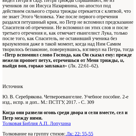
видел Петра в саду. Петра трижды спрашивают, не из
учеников ли он Иисуса Назарянина, но апостол под
действием сильного страха трижды отрекается с клятвой, что
не знает Этого Человека. Уже после первого отречения
раздался петушиный крик, но Петр не вспомнил предсказание
Спасителя об отречении. Не вспомнил он этих слов и после
третьего отречения и, как отмечает евангелист Лука, только
после того, как Спаситель, не оставивший ученика без
вразумления даже в такой момент, когда над Ним Самим
творилось беззаконие, повернувшись, взглянул на Петра, тогда
«
Петр вспомнил слово Господа, как Он сказал ему: прежде
нежели пропоет петух, отречешься от Меня трижды,
и
,
выйдя вон, горько заплакал
» (Лк. 22:61–62).
Источник
Ю. В. Серебрякова. Четвероевангелие. Учебное пособие. 2-е
изд., испр. и доп.. М.: ПСТГУ, 2017. - С. 309
Когда они развели огонь среди двора и сели вместе, сел и
Петр между ними.
Толковая Библия А.П. Лопухина
Толкование на группу стихов:
Лк: 22: 55-55