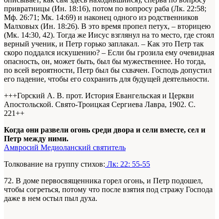
привратницы (Ин. 18:16), потом по вопросу раба (Лк. 22:58;
Мф. 26:71; Мк. 14:69) и наконец одного из родственников
Малховых (Ин. 18:26). В это время пропел петух, – вторицею
(Мк. 14:30, 42). Тогда же Иисус взглянул на то место, где стоял
верный ученик, и Петр горько заплакал. – Как это Петр так
скоро поддался искушению? – Если бы грозила ему очевидная
опасность, он, может быть, был бы мужественнее. Но тогда,
по всей вероятности, Петр был бы схвачен. Господь допустил
его падение, чтобы его сохранить для будущей деятельности.
+++Горский А. В. прот. История Евангельская и Церкви
Апостольской. Свято-Троицкая Сергиева Лавра, 1902. С.
221+
+
Когда они развели огонь среди двора и сели вместе, сел и
Петр между ними.
Амвросий Медиоланский святитель
Толкование на группу стихов:
Лк: 22: 55-55
72. В доме первосвященника горел огонь, и Петр подошел,
чтобы согреться, потому что после взятия под стражу Господа
даже в нем остыл пыл духа.