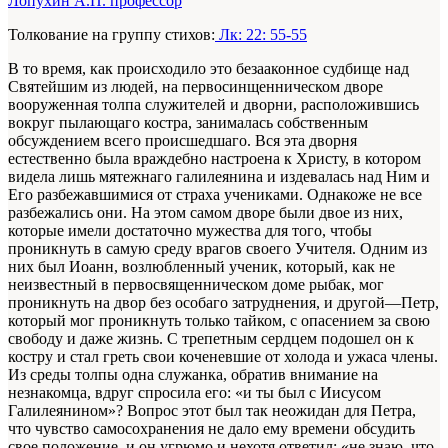
Лопухин А.П. профессор
Толкование на группу стихов:
Лк: 22: 55-55
В то время, как происходило это безааконное судбище над
Святейшим из людей, на первосинщенническом дворе
вооруженная толпа служителей и дворни, расположившись
вокруг пылающаго костра, занималась собственным
обсуждением всего происшедшаго. Вся эта дворня
естественно была враждебно настроена к Христу, в котором
видела лишь мятежнаго галилеянина и издевалась над Ним и
Его разбежавшимися от страха учениками. Однакоже не все
разбежались они. На этом самом дворе были двое из них,
которые имели достаточно мужества для того, чтобы
проникнуть в самую среду врагов своего Учителя. Одним из
них был Иоанн, возлюбленный ученик, который, как не
неизвестный в первосвященническом доме рыбак, мог
проникнуть на двор без особаго затруднения, и другой—Петр,
который мог проникнуть только тайком, с опасением за свою
свободу и даже жизнь. С трепетным сердцем подошел он к
костру и стал греть свои коченевшие от холода и ужаса члены.
Из среды толпы одна служанка, обратив внимание на
незнакомца, вдруг спросила его: «и ты был с Иисусом
Галилеянином»? Вопрос этот был так неожидан для Петра,
что чувство самосохранения не дало ему времени обсудить
свое положение, и он угрюмо и нехотя ответил: «не знаю, что