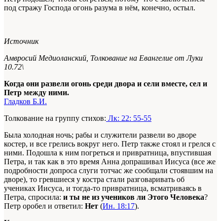
под стражу Господа огонь разума в нём, конечно, остыл.
Источник
Амвросий Медиоланский,
Толкование на Евангелие от Луки
10.72\
Когда они развели огонь среди двора и сели вместе, сел и
Петр между ними.
Гладков Б.И.
Толкование на группу стихов:
Лк: 22: 55-55
Была холодная ночь; рабы и служители развели во дворе
костер, и все грелись вокруг него. Петр также стоял и грелся с
ними. Подошла к ним погреться и привратница, впустившая
Петра, и так как в это время Анна допрашивал Иисуса (все же
подробности допроса слуги тотчас же сообщали стоявшим на
дворе), то гревшиеся у костра стали разговаривать об
учениках Иисуса, и тогда-то привратница, всматриваясь в
Петра, спросила:
и ты не из учеников ли Этого Человека
?
Петр оробел и ответил:
Нет
(
Ин. 18:17
).