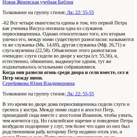
Новая Женевская учебная Библия
Толкование на группу стихов:
Лк: 22: 55-55
-62 Все четыре евангелиста едины в том, что первой Петра
как ученика Иисуса опознала одна из служанок
первосвященника. Однако относительно того, кто вторым
уличил его, между ними существуют разногласия: называются
та же служанка (Мк. 14,69), другая служанка (Мф. 26,71) и
слуга-мужчина (22,58). Объяснение этого разногласия
очевидно: слуги сидели во дворе у костра (ст. 55,56), и,
естественно, обвинение, выдвинутое одним, тут же
подхватывалось остальными собравшимися.
Когда они развели огонь среди двора и сели вместе, сел и
Петр между ними.
Серебрякова Юлия Владимировна
Толкование на группу стихов:
Лк: 22: 55-55
В это время во дворе дома первосвященника сидели слуги и
грелись у костра. Между ними сидел и апостол Петр,
пришедший сюда вместе с апостолом Иоанном, чтобы узнать,
чем кончится суд. Но галилейское наречие и поведение Петра
возбудили подозрение у слуг, тем более что один из них был
родственником рабу, которому Петр недавно отсек ухо, и