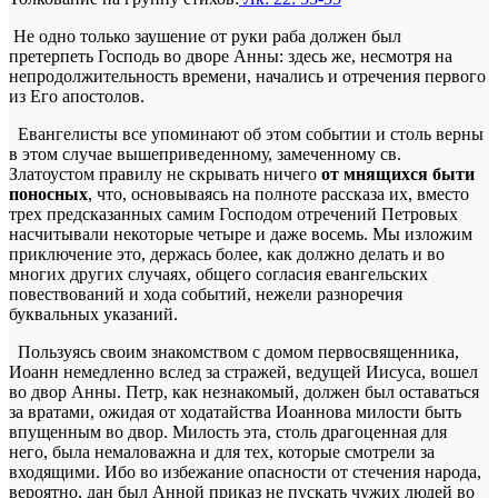
Не одно только заушение от руки раба должен был
претерпеть Господь во дворе Анны: здесь же, несмотря на
непродолжительность времени, начались и отречения первого
из Его апостолов.
Евангелисты все упоминают об этом событии и столь верны
в этом случае вышеприведенному, замеченному св.
Златоустом правилу не скрывать ничего
от мнящихся быти
поносных
, что, основываясь на полноте рассказа их, вместо
трех предсказанных самим Господом отречений Петровых
насчитывали некоторые четыре и даже восемь. Мы изложим
приключение это, держась более, как должно делать и во
многих других случаях, общего согласия евангельских
повествований и хода событий, нежели разноречия
буквальных указаний.
Пользуясь своим знакомством с домом первосвященника,
Иоанн немедленно вслед за стражей, ведущей Иисуса, вошел
во двор Анны. Петр, как незнакомый, должен был оставаться
за вратами, ожидая от ходатайства Иоаннова милости быть
впущенным во двор. Милость эта, столь драгоценная для
него, была немаловажна и для тех, которые смотрели за
входящими. Ибо во избежание опасности от стечения народа,
вероятно, дан был Анной приказ не пускать чужих людей во