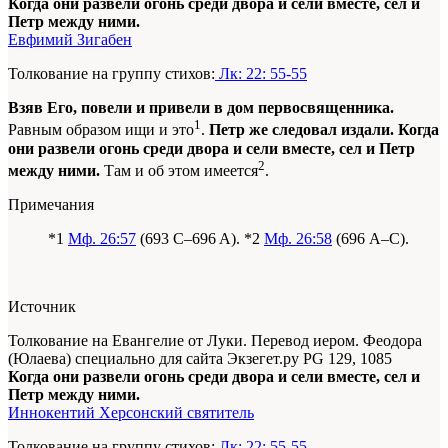
Когда они развели огонь среди двора и сели вместе, сел и
Петр между ними.
Евфимий Зигабен
Толкование на группу стихов:
Лк: 22: 55-55
Взяв Его, повели и привели в дом первосвященника.
1
Равным образом ищи и это
.
Петр же следовал издали. Когда
они развели огонь среди двора и сели вместе, сел и Петр
2
между ними.
Там и об этом имеется
.
Примечания
*1
Мф. 26:57
(693 C–696 A). *2
Мф. 26:58
(696 A–C).
Источник
Толкование на Евангелие от Луки. Перевод иером. Феодора
(Юлаева) специально для сайта Экзегет.ру PG 129, 1085
Когда они развели огонь среди двора и сели вместе, сел и
Петр между ними.
Иннокентий Херсонский святитель
Толкование на группу стихов:
Лк: 22: 55-55