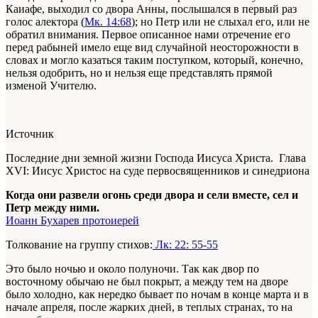
Каиафе, выходил со двора Анны, послышался в первый раз
голос алектора (
Мк. 14:68
); но Петр или не слыхал его, или не
обратил внимания. Первое описанное нами отречение его
перед рабыней имело еще вид случайной неосторожности в
словах и могло казаться таким поступком, который, конечно,
нельзя одобрить, но и нельзя еще представлять прямой
изменой Учителю.
Источник
Последние дни земной жизни Господа Иисуса Христа. Глава
XVI: Иисус Христос на суде первосвященников и синедриона
Когда они развели огонь среди двора и сели вместе, сел и
Петр между ними.
Иоанн Бухарев протоиерей
Толкование на группу стихов:
Лк: 22: 55-55
Это было ночью и около полуночи. Так как двор по
восточному обычаю не был покрыт, а между тем на дворе
было холодно, как нередко бывает по ночам в конце марта и в
начале апреля, после жарких дней, в теплых странах, то на