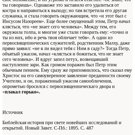
ты говоришь». Однакоже это заставило его удалиться от
костра и направиться к выходу; но там встретила его другая
служанка, и стала говорить окружающим, что «и этот был с
Иисусом Назореем». Еще более смущенный этим, Петр начал
клясться, что «не знает сего человека». Между тем, его
окружила толпа, и многие уже стали говорить ему: «точно и
ты из них, ибо и речь твоя обличает тебя». А один из
первосвящепиических служителей, родственник Малху, даже
прямо заявил: «не я ли видел тебя с Ним в саду?» Тогда Петр,
объятый ужасом, начал «клясться и божиться, что не знает
сего человека». И вдруг запел петух, возвещавший
наступление зари. Как громом поражен был Петр этим
обычным пением. Ему сразу же припомнилось, что сказал ему
Христос иа его самоуверенное заявление преданности своему
Учителю, и он, пораженный ужасом самообличения,
опрометью бросился с первосвященническаго двора и
«
плакал горько».
Источник
Библейская история при свете новейших исследований и
открытий. Новый Завет
. С-Пб.: 1895. С. 487