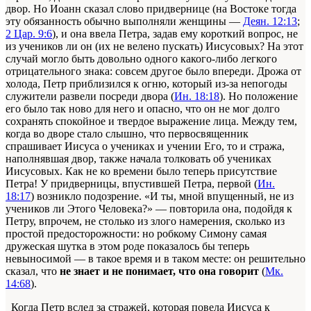
двор. Но Иоанн сказал слово придвернице (на Востоке тогда
эту обязанность обычно выполняли женщины —
Деян. 12:13
;
2 Цар. 9:6
), и она ввела Петра, задав ему короткий вопрос, не
из учеников ли он (их не велено пускать) Иисусовых? На этот
случай могло быть довольно одного какого-либо легкого
отрицательного знака: совсем другое было впереди. Дрожа от
холода, Петр приблизился к огню, который из-за непогоды
служители развели посреди двора (
Ин. 18:18
). Но положение
его было так ново для него и опасно, что он не мог долго
сохранять спокойное и твердое выражение лица. Между тем,
когда во дворе стало слышно, что первосвященник
спрашивает Иисуса о учениках и учении Его, то и стража,
наполнявшая двор, также начала толковать об учениках
Иисусовых. Как не ко времени было теперь присутствие
Петра! У придверницы, впустившей Петра, первой (
Ин.
18:17
) возникло подозрение. «И ты, мной впущенный, не из
учеников ли Этого Человека?» — повторила она, подойдя к
Петру, впрочем, не столько из злого намерения, сколько из
простой предосторожности: но робкому Симону самая
дружеская шутка в этом роде показалось бы теперь
невыносимой — в такое время и в таком месте: он решительно
сказал, что
не знает и не понимает, что она говорит
(
Мк.
14:68
).
Когда Петр вслед за стражей, которая повела Иисуса к