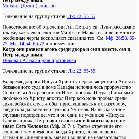
Петр между ними.
Михаил (Лузин) епископ
Толкование на группу стихов:
Лк: 22: 55-55
Повествование об отречении Ап. Петра у ев. Луки рассказано
так же, как у евангелистов Матфея и Марка, и лишь немногие
особенные черты восполняют сказания тех. См.
Мф. 26:58, 69-
75
,
Мк. 14:54, 66-72
и примечания.
Когда они развели огонь среди двора и сели вместе, сел и
Петр между ними.
Николай Александров протоиерей
Толкование на группу стихов:
Лк: 22: 55-55
Во время допроса Иисуса Христа у первосвященника Анны и
беззаконного суда в доме Каиафы исполнилось пророчество
Спасителя об отречении от Него апостола Петра. Движимый
любовью ко Христу, апостол Петр всю ночь пробыл среди
архиерейских слуг, чтобы, прислушиваясь к их разговору,
следить за дальнейшей судьбой Учителя. На высказанное
слугами подозрение, что и он один из учеников «Иисуса
Галилеянина», Петр
начал клясться и божиться, что не
знает Сего Человека
(Мф. 26:74). Третье отречение его
совпало с тем временем, когда Христа, после первого
заседания Синедриона, вывели во двор на издевательство