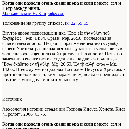
Когда они развели огонь среди двора и сели вместе, сел и
Петр между ними.
Маккавейский Н. К. профессор
Толкование на группу стихов:
Лк: 22: 55-55
Внутрь двора первосвященника
Ἕσω εἰς τήν αὐλήν τοῦ
ἀρχιερέως – Мк. 14:54. Сравн. Мф. 26:58.
последовал за
Спасителем апостол Петр и, сгорая желанием знать судьбу
своего Учителя, расположился здесь у костра, смешавшись в
толпе первосвященнической прислуги. Но апостол Петр, по
замечанию евангелистов, сидел «вне на дворе» и «внизу»
Ἕσω ἐκάθητο ἐν τῇ αὐλῇ. Мф. 26:69. Ἐν τῇ αὐλῇ κάτω – Мк.
14:66.
. Поэтому место суда над Господом Иисусом Христом, в
противоположность таким выражениям, должно предполагать
внутри самого дома и притом наверху.
Источник
Археология истории страданий Господа Иисуса Христа. Киев,
"Пролог", 2006. С. 75.
Когда они развели огонь среди двора и сели вместе, сел и