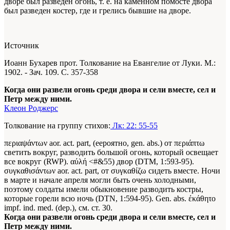
дворе был разведен огонь, т. е. на каменном помосте двора
был разведен костер, где и грелись бывшие на дворе.
Источник
Иоанн Бухарев прот. Толкование на Евангелие от Луки. М.:
1902. - Зач. 109. С. 357-358
Когда они развели огонь среди двора и сели вместе, сел и
Петр между ними.
Клеон Роджерс
Толкование на группу стихов:
Лк: 22: 55-55
περιαψάντων aor. act. part, (eepoятно, gen. abs.) от περιάπτω
светить вокруг, разводить большой огонь, который освещает
все вокруг (RWP). αύλή <#&55) двор (DTM, 1:593-95).
συγκαθισάντων aor. act. part, от συγκαθίζω сидеть вместе. Ночи
в марте и начале апреля могли быть очень холодными,
поэтому солдаты имели обыкновение разводить костры,
которые горели всю ночь (DTN, 1:594-95). Gen. abs. έκάθητο
impf. ind. med. (dep.), см. ст. 30.
Когда они развели огонь среди двора и сели вместе, сел и
Петр между ними.