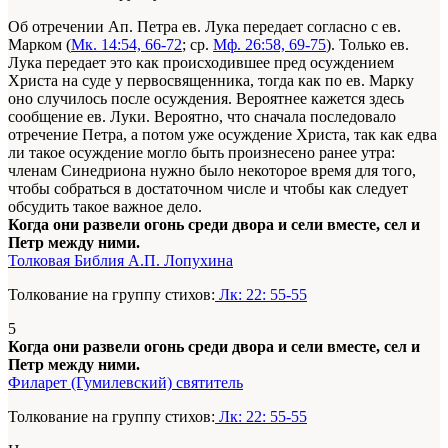
Об отречении Ап. Петра ев. Лука передает согласно с ев.
Марком (
Мк. 14:54, 66-72
; ср.
Мф. 26:58, 69-75
). Только ев.
Лука передает это как происходившее пред осуждением
Христа на суде у первосвященника, тогда как по ев. Марку
оно случилось после осуждения. Вероятнее кажется здесь
сообщение ев. Луки. Вероятно, что сначала последовало
отречение Петра, а потом уже осуждение Христа, так как едва
ли такое осуждение могло быть произнесено ранее утра:
членам Синедриона нужно было некоторое время для того,
чтобы собраться в достаточном числе и чтобы как следует
обсудить такое важное дело.
Когда они развели огонь среди двора и сели вместе, сел и
Петр между ними.
Толковая Библия А.П. Лопухина
Толкование на группу стихов:
Лк: 22: 55-55
5
Когда они развели огонь среди двора и сели вместе, сел и
Петр между ними.
Филарет (Гумилевский) святитель
Толкование на группу стихов:
Лк: 22: 55-55