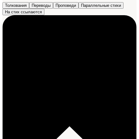
Толкования
Переводы
Проповеди
Параллельные стихи
На стих ссылаются