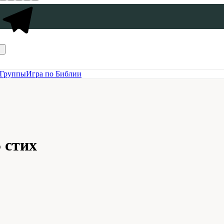
Группы
Игра по Библии
 стих