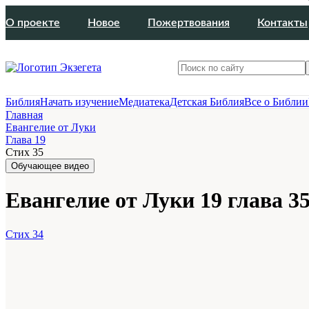
О проекте
Новое
Пожертвования
Контакты
Библия
Начать изучение
Медиатека
Детская Библия
Все о Библии
Главная
Евангелие от Луки
Глава 19
Стих 35
Обучающее видео
Евангелие от Луки 19 глава 35
Стих 34