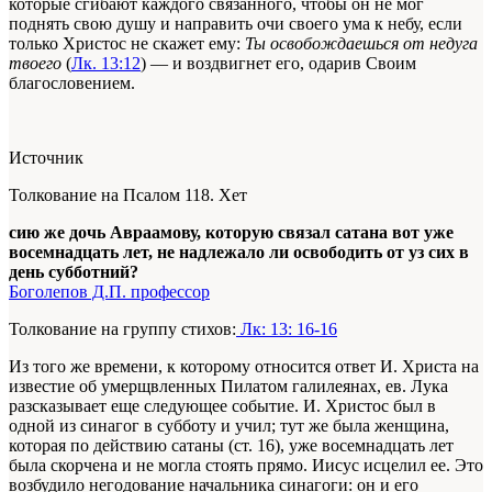
которые сгибают каждого связанного, чтобы он не мог
поднять свою душу и направить очи своего ума к небу, если
только Христос не скажет ему:
Ты освобождаешься от недуга
твоего
(
Лк. 13:12
) — и воздвигнет его, одарив Своим
благословением.
Источник
Толкование на Псалом 118. Хет
сию же дочь Авраамову, которую связал сатана вот уже
восемнадцать лет, не надлежало ли освободить от уз сих в
день субботний?
Боголепов Д.П. профессор
Толкование на группу стихов:
Лк: 13: 16-16
Из того же времени, к которому относится ответ И. Христа на
известие об умерщвленных Пилатом галилеянах, ев. Лука
разсказывает еще следующее событие. И. Христос был в
одной из синагог в субботу и учил; тут же была женщина,
которая по действию сатаны (ст. 16), уже восемнадцать лет
была скорчена и не могла стоять прямо. Иисус исцелил ее. Это
возбудило негодование начальника синагоги: он и его