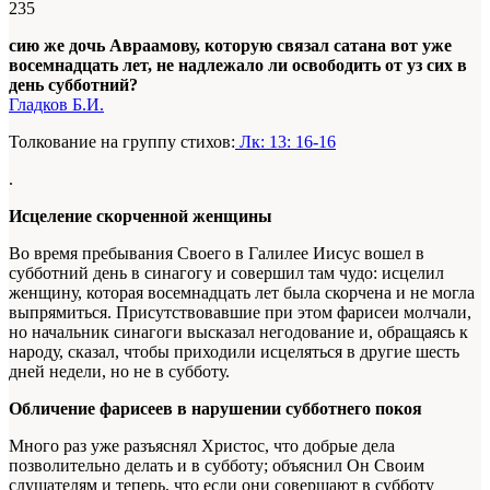
235
сию же дочь Авраамову, которую связал сатана вот уже
восемнадцать лет, не надлежало ли освободить от уз сих в
день субботний?
Гладков Б.И.
Толкование на группу стихов:
Лк: 13: 16-16
.
Исцеление скорченной женщины
Во время пребывания Своего в Галилее Иисус вошел в
субботний день в синагогу и совершил там чудо: исцелил
женщину, которая восемнадцать лет была скорчена и не могла
выпрямиться. Присутствовавшие при этом фарисеи молчали,
но начальник синагоги высказал негодование и, обращаясь к
народу, сказал, чтобы приходили исцеляться в другие шесть
дней недели, но не в субботу.
Обличение фарисеев в нарушении субботнего покоя
Много раз уже разъяснял Христос, что добрые дела
позволительно делать и в субботу; объяснил Он Своим
слушателям и теперь, что если они совершают в субботу