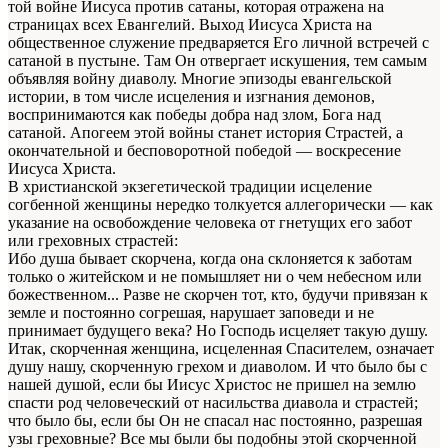
той войне Иисуса против сатаны, которая отражена на
страницах всех Евангелий. Выход Иисуса Христа на
общественное служение предваряется Его личной встречей с
сатаной в пустыне. Там Он отвергает искушения, тем самым
объявляя войну диаволу. Многие эпизоды евангельской
истории, в том числе исцеления и изгнания демонов,
воспринимаются как победы добра над злом, Бога над
сатаной. Апогеем этой войны станет история Страстей, а
окончательной и бесповоротной победой — воскресение
Иисуса Христа.
В христианской экзегетической традиции исцеление
согбенной женщины нередко толкуется аллегорически — как
указание на освобождение человека от гнетущих его забот
или греховных страстей:
Ибо душа бывает скорчена, когда она склоняется к заботам
только о житейском и не помышляет ни о чем небесном или
божественном... Разве не скорчен тот, кто, будучи привязан к
земле и постоянно согрешая, нарушает заповеди и не
принимает будущего века? Но Господь исцеляет такую душу.
Итак, скорченная женщина, исцеленная Спасителем, означает
душу нашу, скорченную грехом и диаволом. И что было бы с
нашей душой, если бы Иисус Христос не пришел на землю
спасти род человеческий от насильства диавола и страстей;
что было бы, если бы Он не спасал нас постоянно, разрешая
узы греховные? Все мы были бы подобны этой скорченной