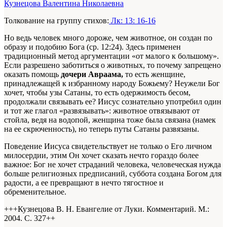
Кузнецова Валентина Николаевна
Толкование на группу стихов:
Лк: 13: 16-16
Но ведь человек много дороже, чем животное, он создан по
образу и подобию Бога (ср. 12:24). Здесь применен
традиционный метод аргументации «от малого к большому».
Если разрешено заботиться о животных, то почему запрещено
оказать помощь
дочери Авраама,
то есть женщине,
принадлежащей к избранному народу Божьему? Неужели Бог
хочет, чтобы узы Сатаны, то есть одержимость бесом,
продолжали связывать ее? Иисус сознательно употребил один
и тот же глагол «развязывать»: животное отвязывают от
стойла, ведя на водопой, женщина тоже была связана (намек
на ее скрюченность), но теперь путы Сатаны развязаны.
Поведение Иисуса свидетельствует не только о Его личном
милосердии, этим Он хочет сказать нечто гораздо более
важное: Бог не хочет страданий человека, человеческая нужда
больше религиозных предписаний, суббота создана Богом для
радости, а ее превращают в нечто тягостное и
обременительное.
+++Кузнецова В. Н. Евангелие от Луки. Комментарий. М.:
2004. С. 327+
+