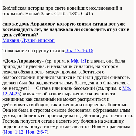
Библейская история при свете новейших исследований и
открытий. Новый Завет
. С-Пб.: 1895. С.415
сию же дочь Авраамову, которую связал сатана вот уже
восемнадцать лет, не надлежало ли освободить от уз сих в
день субботний?
Михаил (Лузин) епископ
Толкование на группу стихов:
Лк: 13: 16-16
«
Дочь Авраамову
» (ср. прим. к
Мф. 1:1
): значит, она была
природная иудеянка, и начальник синагоги, на котором
лежала обязанность, между прочим, заботиться о
благосостоянии причислявшихся к той или другой синагоге,
должен был бы радоваться такому благодеянию Спасителя, а
он негодует! — Сатана или князь бесовский (см. прим. к
Мф.
12:24-25
) «
связал
»: образное выражение скорченности
женщины; как связанный не может распрямиться и
действовать свободно, так и женщина скорченная болезнью.
Она не была в строгом смысле бесноватая, обуреваемая злым
духом, но болезнь ее происходила от действия духа нечистого.
Господь попустил сатане наслать эту болезнь на женщину,
подобно как попустил ему то же сделать с Иовом праведным
(
Иов. 1:12
,
Иов. 2:6-7
),