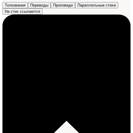
Толкования
Переводы
Проповеди
Параллельные стихи
На стих ссылаются