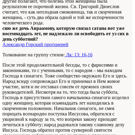
другие полагают, что болезнь этой женщины была
результатом ее порочной жизни. Св. Григорий Двоеслов
считает, что как неплодная смоковница, так и скорченная
женщина, - суть два образа одной и той же испорченности
человеческого рода.
сию же дочь Авраамову, которую связал сатана вот уже
восемнадцать лет, не надлежало ли освободить от уз сих в
день субботний?
Александр Горский протоиерей
Толкование на группу стихов:
Лк: 13: 16-16
После этой продолжительной беседы, то с фарисеями и
законниками, то с учениками, то с народом – мы находим
Господа в синагоге. Тоже сообщество окружало Его и здесь.
Народ всюду сопровождал Его и принимал в Нем живое
участие, хотя и не отставал совсем от прежних своих
руководителей. Несмотря на то, что тогда была суббота,
Господь в присутствии самого начальника синагоги исцелил
одну женщину, которая осьмнадцать лет находилась в
скорченном положении. Начальник синагоги, не смея
порицать всенародно поступка Иисусова, обратился с
укоризной к народу за то, что вопреки закону приходят
лечиться в субботу; народ радовался такому славному делу
Иисуса. Господь обратил против суеверной святости