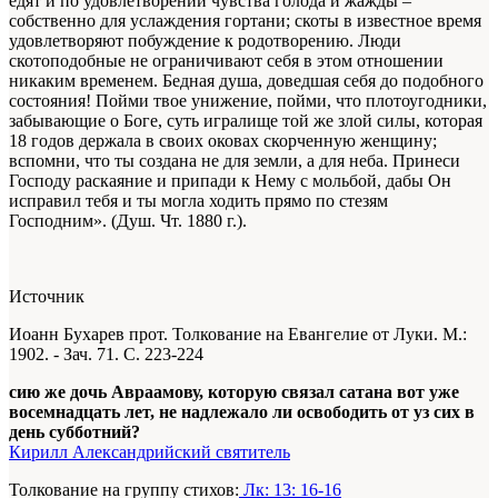
едят и по удовлетворении чувства голода и жажды –
собственно для услаждения гортани; скоты в известное время
удовлетворяют побуждение к родотворению. Люди
скотоподобные не ограничивают себя в этом отношении
никаким временем. Бедная душа, доведшая себя до подобного
состояния! Пойми твое унижение, пойми, что плотоугодники,
забывающие о Боге, суть игралище той же злой силы, которая
18 годов держала в своих оковах скорченную женщину;
вспомни, что ты создана не для земли, а для неба. Принеси
Господу раскаяние и припади к Нему с мольбой, дабы Он
исправил тебя и ты могла ходить прямо по стезям
Господним». (Душ. Чт. 1880 г.).
Источник
Иоанн Бухарев прот. Толкование на Евангелие от Луки. М.:
1902. - Зач. 71. С. 223-224
сию же дочь Авраамову, которую связал сатана вот уже
восемнадцать лет, не надлежало ли освободить от уз сих в
день субботний?
Кирилл Александрийский святитель
Толкование на группу стихов:
Лк: 13: 16-16