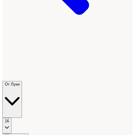
От Луки
16