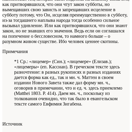
как притворявшихся, что они чтут закон субботы, но
вымещавших свою зависть и запрещавших исцеление в
субботу потому, что Он, исцеляя преимущественно в субботу,
из-за тогдашнего наплыва народа тогда особенно сильное
вызывал удивление. Или как притворявшихся, что они знают
закон, но не знавших его значения. Ведь если он соглашался
на попечение о бессловесном, то намного больше – о
разумном живом существе. Ибо человек ценнее скотины.
Примечания
*1 Ср.: «лицемер» (Син.); «лицемере» (Елизав.);
«лицемеры» (еп. Кассиан). В греческом тексте здесь
разночтение: в разных рукописях и разных изданиях
дается форма как ед., так и мн. ч. Маттеи в своем
издании Нового Завета также дал форму мн. ч.,
оговорив в примечании, что и ед. ч. здесь приемлемо
(Matthei 1803. P. 414). Даем мн. ч., поскольку из
толкования очевидно, что так было в евангельском
тексте самого Евфимия Зигабена.
Источник