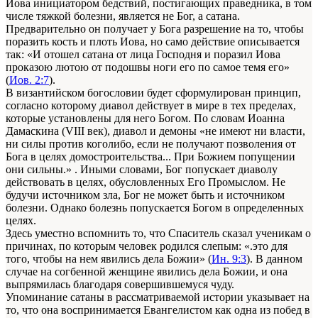
Иова инициатором бедствий, постигающих праведника, в том
числе тяжкой болезни, является не Бог, а сатана.
Предварительно он получает у Бога разрешение на то, чтобы
поразить кость и плоть Иова, но само действие описывается
так: «И отошел сатана от лица Господня и поразил Иова
проказою лютою от подошвы ноги его по самое темя его»
(
Иов. 2:7
).
В византийском богословии будет сформулирован принцип,
согласно которому диавол действует в мире в тех пределах,
которые установлены для него Богом. По словам Иоанна
Дамаскина (VIII век), диавол и демоны «не имеют ни власти,
ни силы против коголибо, если не получают позволения от
Бога в целях домостроительства... При Божием попущении
они сильны.» . Иными словами, Бог попускает диаволу
действовать в целях, обусловленных Его Промыслом. Не
будучи источником зла, Бог не может быть и источником
болезни. Однако болезнь попускается Богом в определенных
целях.
Здесь уместно вспомнить то, что Спаситель сказал ученикам о
причинах, по которым человек родился слепым: «.это для
того, чтобы на нем явились дела Божии» (
Ин. 9:3
). В данном
случае на согбенной женщине явились дела Божии, и она
выпрямилась благодаря совершившемуся чуду.
Упоминание сатаны в рассматриваемой истории указывает на
то, что она воспринимается Евангелистом как одна из побед в