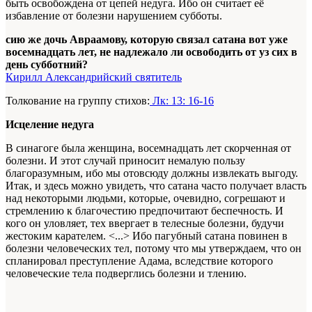
быть освобождена от цепей недуга. Ибо он считает её
избавление от болезни нарушением субботы.
сию же дочь Авраамову, которую связал сатана вот уже
восемнадцать лет, не надлежало ли освободить от уз сих в
день субботний?
Кирилл Александрийский святитель
Толкование на группу стихов:
Лк: 13: 16-16
Исцеление недуга
В синагоге была женщина, восемнадцать лет скорченная от
болезни. И этот случай приносит немалую пользу
благоразумным, ибо мы отовсюду должны извлекать выгоду.
Итак, и здесь можно увидеть, что сатана часто получает власть
над некоторыми
людьми
, которые, очевидно, согрешают и
стремлению к благочестию предпочитают беспечность. И
кого он уловляет, тех ввергает в телесные болезни, будучи
жестоким карателем. <...> Ибо пагубный сатана повинен в
болезни человеческих тел, потому что мы утверждаем, что он
спланировал преступление Адама, вследствие которого
человеческие тела подверглись болезни и тлению.