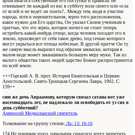
архисинагога собственные его поступки и правила: не
отвязывает ли каждый из вас в субботу вола своего или осла
от яслей и не ведет ли поить?.. Между тем, видя в участии
народа, хотя и нерешительном, зерно того расположения,
какое нужно для Его царства, Он указал Своим ученикам в
притчах, что это зерно, которое ничего не стоит теперь
истребить какой-нибудь птице, когда человек посадит его в
землю, произведет от себя такое древо, под сенью которого
могут укрыться все птицы небесные. В другой притче Он ту
же самую мысль выразил под образом закваски, которая в
малом виде может заквашивать большую меру муки. Так из
малого общества таких людей царство Божие распространится
по всей земле.
+++Горский А. В. прот. История Евангельская и Церкви
Апостольской. Свято-Троицкая Сергиева Лавра, 1902. С.
159+
+
сию же дочь Авраамову, которую связал сатана вот уже
восемнадцать лет, не надлежало ли освободить от уз сих в
день субботний?
Амвросий Медиоланский святитель
Толкование на группу стихов:
Лк: 13: 16-16
174.Не понимая этого, начальник синагоги хотел запретить