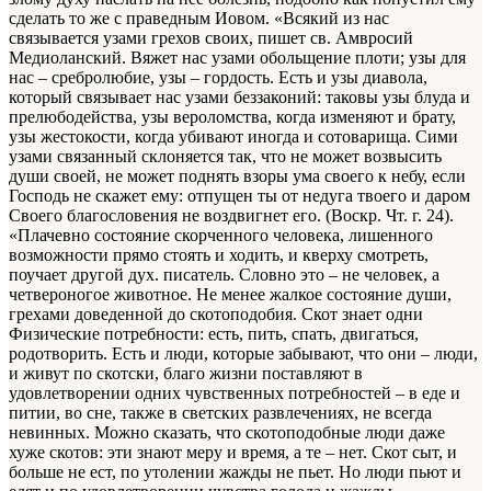
сделать то же с праведным Иовом. «Всякий из нас
связывается узами грехов своих, пишет св. Амвросий
Медиоланский. Вяжет нас узами обольщение плоти; узы для
нас – сребролюбие, узы – гордость. Есть и узы диавола,
который связывает нас узами беззаконий: таковы узы блуда и
прелюбодейства, узы вероломства, когда изменяют и брату,
узы жестокости, когда убивают иногда и сотоварища. Сими
узами связанный склоняется так, что не может возвысить
души своей, не может поднять взоры ума своего к небу, если
Господь не скажет ему: отпущен ты от недуга твоего и даром
Своего благословения не воздвигнет его. (Воскр. Чт. г. 24).
«Плачевно состояние скорченного человека, лишенного
возможности прямо стоять и ходить, и кверху смотреть,
поучает другой дух. писатель. Словно это – не человек, а
четвероногое животное. Не менее жалкое состояние души,
грехами доведенной до скотоподобия. Скот знает одни
Физические потребности: есть, пить, спать, двигаться,
родотворить. Есть и люди, которые забывают, что они – люди,
и живут по скотски, благо жизни поставляют в
удовлетворении одних чувственных потребностей – в еде и
питии, во сне, также в светских развлечениях, не всегда
невинных. Можно сказать, что скотоподобные люди даже
хуже скотов: эти знают меру и время, а те – нет. Скот сыт, и
больше не ест, по утолении жажды не пьет. Но люди пьют и