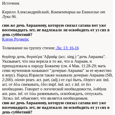
Источник
Кирилл Александрийский,
Комментарии на Евангелие от
Луки 96.
сию же дочь Авраамову, которую связал сатана вот уже
восемнадцать лет, не надлежало ли освободить от уз сих в
день субботний?
Клеон Роджерс
Толкование на группу стихов:
Лк: 13: 16-16
θυγάτηρ дочь, θυγατέρα 'Αβραάμ (асс. sing.) "дочь Авраама".
Указывает, что она верила в то же, что и Авраам, и
принадлежала к народу Божьему (см. 4 Мак. 11:28-29; мать
семи мучеников называют "дочерью Авраама" за ее мужество
и веру). Народ Израиля также называли дочерью Авраама (SB,
2:200). ούσαν praes. act. part, (adj.) от ειμί быть, έδησεν aor. ind.
act. от δέω связывать, έδει impf. ind. act. с inf. от δει
необходимо. Говорит о логической необходимости, λυθήναι
aor. pass. inf. от λύω развязывать, освобождать, отпускать.
Эпэкз. inf. объясняет, что является необходимым.
сию же дочь Авраамову, которую связал сатана вот уже
восемнадцать лет, не надлежало ли освободить от уз сих в
день субботний?