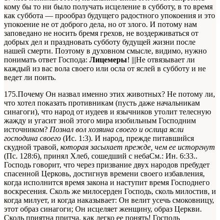
кому бы то ни было получать исцеление в субботу, в то время
как суббота — прообраз будущего радостного упокоения и это
упокоение не от доброго дела, но от злого. И потому нам
заповедано не носить бремя грехов, не воздерживаться от
добрых дел и праздновать субботу будущей жизни после
нашей смерти. Поэтому в духовном смысле, видимо, нужно
понимать ответ Господа:
Лицемеры
! |||Не отвязывает ли
каждый из вас вола своего или осла от яслей в субботу и не
ведет ли поить.
175.Почему Он назвал именно этих животных? Не потому ли,
что хотел показать противникам (пусть даже начальникам
синагоги), что народ от иудеев и язычников утолит телесную
жажду и угасит зной этого мира изобильным Господним
источником?
Познал вол хозяина своего и ослица ясли
господина своего
(Ис. 1:3). И народ, прежде питавшийся
скудной травой,
которая засыхает прежде, чем ее исторгнут
(Пс. 128:6), принял Хлеб, сошедший с неба
См.: Ин. 6:33.
.
Господь говорит, что через призвание двух народов пребудет
спасенной Церковь, достигнув времени своего избавления,
когда исполнится время закона и наступит время Господнего
воскресения. Сколь же милосерден Господь, сколь милостив, и
когда милует, и когда наказывает: Он велит усечь смоковницу,
этот образ синагоги; Он исцеляет женщину, образ Церкви.
Сколь приятна притча, как легко ее понять! Господь