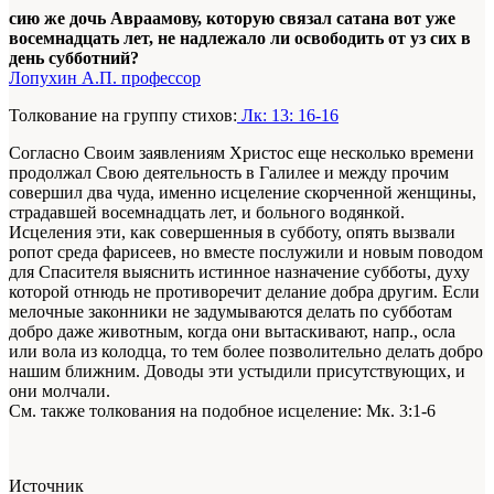
сию же дочь Авраамову, которую связал сатана вот уже
восемнадцать лет, не надлежало ли освободить от уз сих в
день субботний?
Лопухин А.П. профессор
Толкование на группу стихов:
Лк: 13: 16-16
Согласно Своим заявлениям Христос еще несколько времени
продолжал Свою деятельность в Галилее и между прочим
совершил два чуда, именно исцеление скорченной женщины,
страдавшей восемнадцать лет, и больного водянкой.
Исцеления эти, как совершенныя в субботу, опять вызвали
ропот среда фарисеев, но вместе послужили и новым поводом
для Спасителя выяснить истинное назначение субботы, духу
которой отнюдь не противоречит делание добра другим. Если
мелочные законники не задумываются делать по субботам
добро даже животным, когда они вытаскивают, напр., осла
или вола из колодца, то тем более позволительно делать добро
нашим ближним. Доводы эти устыдили присутствующих, и
они молчали.
См. также толкования на подобное исцеление: Мк. 3:1-6
Источник