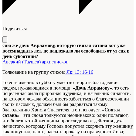
Поделиться
сию же дочь Авраамову, которую связал сатана вот уже
восемнадцать лет, не надлежало ли освободить от уз сих в
день субботний?
Аверкий (Таушев) архиепископ
Толкование на группу стихов:
Лк: 13: 16-16
То есть именно в субботу уместно творить благодеяния
людям, нуждающимся в помощи.
«Дочь Аврамову»,
то есть
исцеленная была природная иудеянка, и начальник синагоги,
на котором лежала обязанность заботиться о благосостоянии
своих пасомых, должен был бы радоваться такому
благодеянию Христа Спасителя, а он негодует.
«Связал
сатана»
- эти слова толкуются неодинаково: одни полагают,
что болезнь этой женщины происходила от действия духа
нечистого, которому Господь попустил скорчить эту женщину,
как попустил, напр., наслать проказу на праведного Иова;