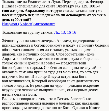
Толкование на Евангелие от Луки. Перевод иером. Феодора
(Юлаева) специально для сайта Экзегет.ру PG 129, 1001-4
сию же дочь Авраамову, которую связал сатана вот уже
восемнадцать лет, не надлежало ли освободить от уз сих в
день субботний?
Иларион (Алфеев) митрополит
Толкование на группу стихов:
Лк: 13: 16-16
Женщину он называет дочерью Авраама, подчеркивая ее
принадлежность к богоизбранному народу, а причину болезни
обозначает словами «связал сатана», указывающими на
диавола как источник болезни. Словосочетание «дочь
Авраама» особенно уместно в синагоге, куда собирались
только сыны и дочери Авраама — представители
богоизбранного народа. Согбенная женщина не случайно
оказалась там: она пришла туда для молитвы, то есть для
встречи с Богом. И в лице Иисуса встретила Бога
воплотившегося, Который освободил ее от долголетнего
тяжкого недуга. Ее реакция на чудо — реакция искренне
верующего человека: выпрямившись, она первым делом
начала славить Бога.
Выше мы говорили о том, что в Ветхом Завете было
распространено представление о болезнях как наказании,
происходящем непосредственно от Бога. Однако в Книге