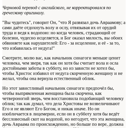
Черновой перевод с английского, не корректировался по
греческому оригиналу.
"Вы чудитесь", говорит Он, "что Я развязал дочь Авраамову; а
сами даёте отдохнуть волу и ослу, отвязывая их от орудий
труда и ведя к водопою: но когда человек, страдающий от
болезни, чудесно исцеляется, и Бог оказал милость, вы обоих
обвиняете как нарушителей: Его - за исцеление, и её - за то,
что избавилась от недуга!"
Смотрите, молю вас, как начальник синагоги меньше ценит
человека, чем зверя, так как он хотя бы считает вола и осла
достойными заботы в субботу, но из зависти не хотел бы,
чтобы Христос избавил от недуга скорченную женщину и не
желал, чтобы она вернула естественный облик.
Но этот завистливый начальник синагоги предпочёл бы,
чтобы выпрямленная женщина была скорчена, как
четвероногий зверь, чем восстановила подобающий человеку
облик; так как думал, что дела Христовы не возвеличивают
Его и не являют Его Богом, и никак иначе. Но он
изобличается в лицемерии, если он в субботу хотя бы ведёт
бессловесный скот на водопой, но негодует, что эта женщина,
дочь Авраама по происхождению, но больше по вере, должна