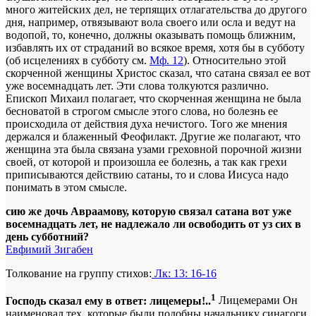
много житейских дел, не терпящих отлагательства до другого
дня, например, отвязывают вола своего или осла и ведут на
водопой, то, конечно, должны оказывать помощь ближним,
избавлять их от страданий во всякое время, хотя бы в субботу
(об исцелениях в субботу см.
Мф. 12
). Относительно этой
скорченной женщины Христос сказал, что сатана связал ее вот
уже восемнадцать лет. Эти слова толкуются различно.
Епископ Михаил полагает, что скорченная женщина не была
бесноватой в строгом смысле этого слова, но болезнь ее
происходила от действия духа нечистого. Того же мнения
держался и блаженный Феофилакт. Другие же полагают, что
женщина эта была связана узами греховной порочной жизни
своей, от которой и произошла ее болезнь, а так как грехи
приписываются действию сатаны, то и слова Иисуса надо
понимать в этом смысле.
сию же дочь Авраамову, которую связал сатана вот уже
восемнадцать лет, не надлежало ли освободить от уз сих в
день субботний?
Евфимий Зигабен
Толкование на группу стихов:
Лк: 13: 16-16
1
Господь сказал ему в ответ: лицемеры!..
Лицемерами Он
наименовал тех, которые были подобны начальнику синагоги,