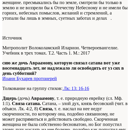
женщине. пресмыкались бы по земле, смотрели бы только в
землю и не воззрели бы к Отечеству Небесному и не имели бы
горних, небесных помыслов, желаний и стремлений, а
утопали бы лишь в земных, суетных заботах и делах .
Источник
Митрополит Волоколамский Иларион. Четвероевангелие.
Учебник в трех томах. Т.2. Часть 1. М.: 2017
сию же дочь Авраамову, которую связал сатана вот уже
восемнадцать лет, не надлежало ли освободить от уз сих в
день субботний?
Иоанн Бухарев протоиерей
Толкование на группу стихов:
Лк: 13: 16-16
Дщерь
(дочь)
Авраамову
, т. е. природную еврейку (сл. Мф.
1:1).
Связа сатана.
Сатана, – злой дух, князь бесовский (чит. в
объясн. Лк. 4:2, 8)
Связа,
т. е. наслал на нее недуг
скорченности, по которому она, подобно связанному, не
может распрямиться и действовать свободно. Скорченная
женщина не была собственно бесноватою, но Бог попустил
злому духу наслать на нее болезнь, подобно как попустил ему