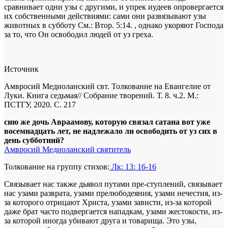
сравнивает одни узы с другими, и упрек иудеев опровергается
их собственными действиями: сами они развязывают узы
животных в субботу
См.: Втор. 5:14.
, однако укоряют Господа
за то, что Он освободил людей от уз греха.
Источник
Амвросий Медиоланский свт. Толкование на Евангелие от
Луки. Книга седьмая// Собрание творений. Т. 8. ч.2. М.:
ПСТГУ, 2020. С. 217
сию же дочь Авраамову, которую связал сатана вот уже
восемнадцать лет, не надлежало ли освободить от уз сих в
день субботний?
Амвросий Медиоланский святитель
Толкование на группу стихов:
Лк: 13: 16-16
Связывает нас также дьявол путами пре-ступлений, связывает
нас узами разврата, узами прелюбодеяния, узами нечестия, из-
за которого отрицают Христа, узами зависти, из-за которой
даже брат часто подвергается нападкам, узами жестокости, из-
за которой иногда убивают друга и товарища. Это узы,