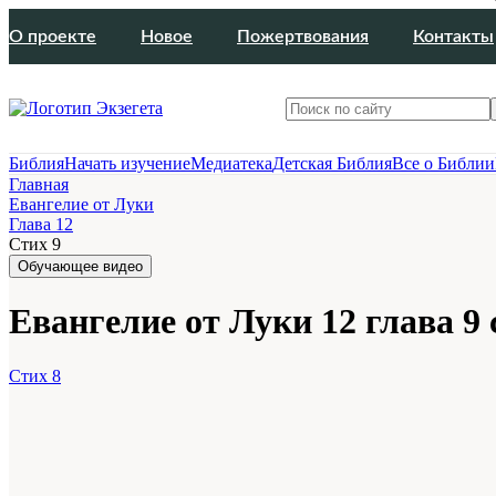
О проекте
Новое
Пожертвования
Контакты
Библия
Начать изучение
Медиатека
Детская Библия
Все о Библии
Главная
Евангелие от Луки
Глава 12
Стих 9
Обучающее видео
Евангелие от Луки 12 глава 9 
Стих 8