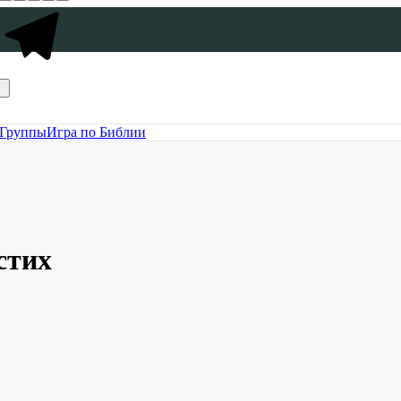
Группы
Игра по Библии
стих