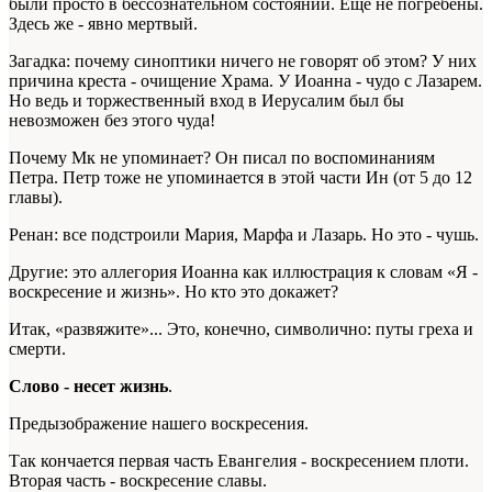
были просто в бессознательном состоянии. Еще не погребены.
Здесь же - явно мертвый.
Загадка: почему синоптики ничего не говорят об этом? У них
причина креста - очищение Храма. У Иоанна - чудо с Лазарем.
Но ведь и торжественный вход в Иерусалим был бы
невозможен без этого чуда!
Почему Мк не упоминает? Он писал по воспоминаниям
Петра. Петр тоже не упоминается в этой части Ин (от 5 до 12
главы).
Ренан: все подстроили Мария, Марфа и Лазарь. Но это - чушь.
Другие: это аллегория Иоанна как иллюстрация к словам «Я -
воскресение и жизнь». Но кто это докажет?
Итак, «развяжите»... Это, конечно, символично: путы греха и
смерти.
Слово - несет жизнь
.
Предызображение нашего воскресения.
Так кончается первая часть Евангелия - воскресением плоти.
Вторая часть - воскресение славы.