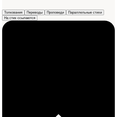
Толкования
Переводы
Проповеди
Параллельные стихи
На стих ссылаются