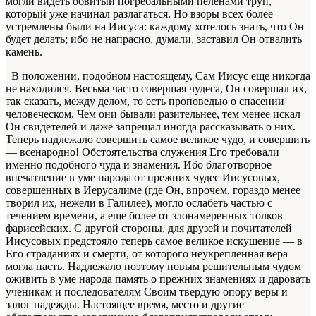
могли видеть обвитый погребальными пеленами труп,
который уже начинал разлагаться. Но взоры всех более
устремлены были на Иисуса: каждому хотелось знать, что Он
будет делать; ибо не напрасно, думали, заставил Он отвалить
камень.
В положении, подобном настоящему, Сам Иисус еще никогда
не находился. Весьма часто совершая чудеса, Он совершал их,
так сказать, между делом, то есть проповедью о спасении
человеческом. Чем они бывали разительнее, тем менее искал
Он свидетелей и даже запрещал иногда рассказывать о них.
Теперь надлежало совершить самое великое чудо, и совершить
— всенародно! Обстоятельства служения Его требовали
именно подобного чуда и знамения. Ибо благотворное
впечатление в уме народа от прежних чудес Иисусовых,
совершенных в Иерусалиме (где Он, впрочем, гораздо менее
творил их, нежели в Галилее), могло ослабеть частью с
течением времени, а еще более от злонамеренных толков
фарисейских. С другой стороны, для друзей и почитателей
Иисусовых предстояло теперь самое великое искушение — в
Его страданиях и смерти, от которого неукрепленная вера
могла пасть. Надлежало поэтому новым решительным чудом
оживить в уме народа память о прежних знамениях и даровать
ученикам и последователям Своим твердую опору веры и
залог надежды. Настоящее время, место и другие