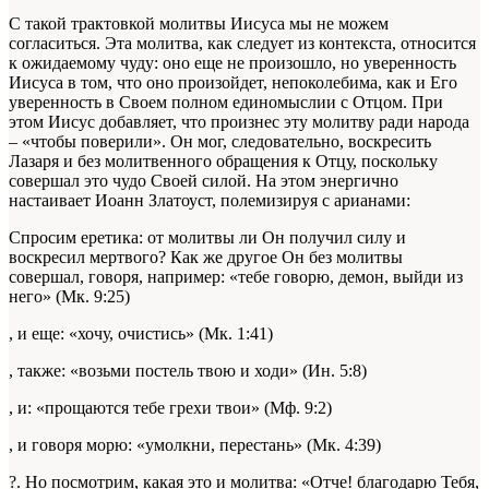
С такой трактовкой молитвы Иисуса мы не можем
согласиться. Эта молитва, как следует из контекста, относится
к ожидаемому чуду: оно еще не произошло, но уверенность
Иисуса в том, что оно произойдет, непоколебима, как и Его
уверенность в Своем полном единомыслии с Отцом. При
этом Иисус добавляет, что произнес эту молитву ради народа
– «чтобы поверили». Он мог, следовательно, воскресить
Лазаря и без молитвенного обращения к Отцу, поскольку
совершал это чудо Своей силой. На этом энергично
настаивает Иоанн Златоуст, полемизируя с арианами:
Спросим еретика: от молитвы ли Он получил силу и
воскресил мертвого? Как же другое Он без молитвы
совершал, говоря, например: «тебе говорю, демон, выйди из
него» (Мк. 9:25)
, и еще: «хочу, очистись» (Мк. 1:41)
, также: «возьми постель твою и ходи» (Ин. 5:8)
, и: «прощаются тебе грехи твои» (Мф. 9:2)
, и говоря морю: «умолкни, перестань» (Мк. 4:39)
?. Но посмотрим, какая это и молитва: «Отче! благодарю Тебя,