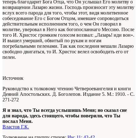
теперь благодарит Бога Отца, что Он услышал Его молитву о
возвращении Лазарю жизни. Господь произносит эту молитву
вслух всего парода для того, чтобы этот, видя молитвенное
собеседование Его с Богом Отцом, имевшее сопроводиться
действительным исполнением того, о чем Он говорил в
молитве, уверовал в Него как богопосланнаго Мессию. После
того И. Христос громким голосом воззвал: „Лазарь! иди вон».
И вышел умерший, обвитый по рукам и ногам
погребальными пеленами. Так как последния мешали Лазарю
свободно двигаться, то И. Христос велел освободить его от
пелен.
Источник
Руководство к толковому чтению Четвероевангелия и книги
Деяний Апостольских. Д. Боголепов. Издание 5. М.: 1910. - С.
271-272
Я и знал, что Ты всегда услышишь Меня; но сказал сие
для народа, здесь стоящего, чтобы поверили, что Ты
послал Меня.
Властов Г.К.
Толкование на группу стихов:
Ин: 11: 42-42