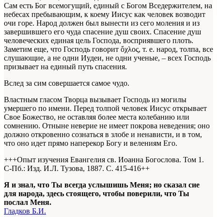
Сам есть Бог всемогущий, единый с Богом Вседержителем, на
небесах пребывающим, к коему Иисус как человек возводит
очи горе. Народ должен был вынести из сего моления и из
завершившего его чуда спасение душ своих. Спасение душ
человеческих единая цель Господа, восприявшего плоть.
Заметим еще, что Господь говорит ὄχλος, т. е. народ, толпа, все
слушающие, а не одни Иудеи, не одни ученые, – всех Господь
призывает на единый путь спасения.
Вслед за сим совершается самое чудо.
Властным гласом Творца вызывает Господь из могилы
умершего по имени. Перед толпой человек Иисус открывает
Свое Божество, не оставляя более места колебанию или
сомнению. Отныне неверие не имеет покрова неведения; оно
должно откровенно сознаться в злобе и ненависти, и в том,
что оно идет прямо наперекор Богу и велениям Его.
+++Опыт изучения Евангелия св. Иоанна Богослова. Том 1.
С-Пб.: Изд. И.Л. Тузова, 1887. С. 415-416+
+
Я и знал, что Ты всегда услышишь Меня; но сказал сие
для народа, здесь стоящего, чтобы поверили, что Ты
послал Меня.
Гладков Б.И.