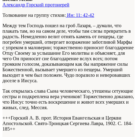
Александр Горский протоиерей
Толкование на группу стихов:
Ин: 11: 42-42
Между тем Господь пошел на гроб Лазаря, – думали, что
плакать там, но на самом деле, чтобы там слезы превратить в
радость. Немедленно велит отнять камень от пещеры, где
погребен умерший, отвергает возражение заботливой Марфы
с упреком в маловерии; торжественно приносит благодарение
Отцу Своему за услышание Его молитвы и объясняет, для
чего Он приносит сие благодарение вслух всех; потом
громким голосом, доказывающим как бы напряжение силы
Божественной, вызывает умершего из пещеры. Умерший
выходит в чем был положен. Чудо поразило и неверовавших
доселе в Иисуса.
Так открылась слава Сына человеческаго, утешены сетующие
сестры и подкреплена вера учеников! Торжественно доказано,
что Иисус точно есть воскрешение и живот всех умерших и
живых, след. Мессия.
+++Горский А. В. прот. История Евангельская и Церкви
Апостольской. Свято-Троицкая Сергиева Лавра, 1902. С. 184-
185+
+