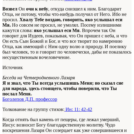
Возвел
Он
очи к небу
, откуда снизшел к ним. Благодарит
Отца, не потому, чтобы что-нибудь получил от Него. Ибо не
просил.
Хвалу Тебе воздаю, говорить, яко услышал еси
Мя.
Но совсем не просил, не умолял. Посему излишними
кажутся слова:
яко услышал еси Мя
. Впрочем так Он
говорит для Иудеев, показывая, что Он пришел с неба, и что
Он есть Сын Божий и Бог, и что все творит по намерению
Отца, как имеющий с Ним одну волю и природу. И поелику
был человек, то и говорит по человечески, дабы не показалось
несущественным вочеловечение.
Источник
Беседа на Четверодневного Лазаря
Я и знал, что Ты всегда услышишь Меня; но сказал сие
для народа, здесь стоящего, чтобы поверили, что Ты
послал Меня.
Боголепов Д.П. профессор
Толкование на группу стихов:
Ин: 11: 42-42
Когда отнять был камень от пещеры, где лежал умерший,
Иисус возносит Богу благодарственную молитву. Чудо
воскрешения Лазаря Он созерцает как уже совершившееся и