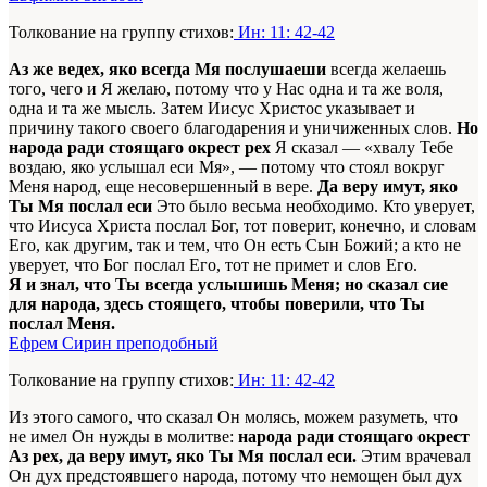
Толкование на группу стихов:
Ин: 11: 42-42
Аз же ведех, яко всегда Мя послушаеши
всегда желаешь
того, чего и Я желаю, потому что у Нас одна и та же воля,
одна и та же мысль. Затем Иисус Христос указывает и
причину такого своего благодарения и уничиженных слов.
Но
народа ради стоящаго окрест рех
Я сказал — «хвалу Тебе
воздаю, яко услышал еси Мя», — потому что стоял вокруг
Меня народ, еще несовершенный в вере.
Да веру имут, яко
Ты Мя послал еси
Это было весьма необходимо. Кто уверует,
что Иисуса Христа послал Бог, тот поверит, конечно, и словам
Его, как другим, так и тем, что Он есть Сын Божий; а кто не
уверует, что Бог послал Его, тот не примет и слов Его.
Я и знал, что Ты всегда услышишь Меня; но сказал сие
для народа, здесь стоящего, чтобы поверили, что Ты
послал Меня.
Ефрем Сирин преподобный
Толкование на группу стихов:
Ин: 11: 42-42
Из этого самого, что сказал Он молясь, можем разуметь, что
не имел Он нужды в молитве:
народа ради стоящаго окрест
Аз рех, да веру имут, яко Ты Мя послал еси.
Этим врачевал
Он дух предстоявшего народа, потому что немощен был дух