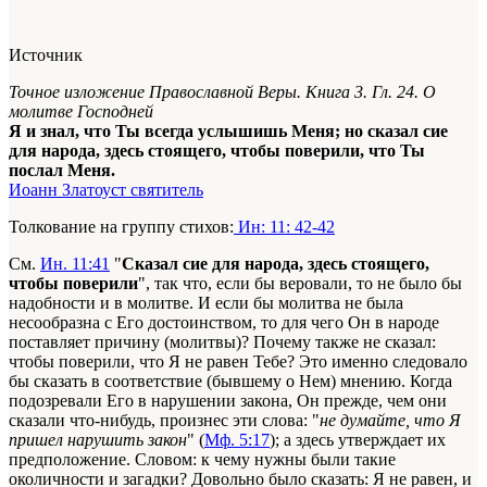
Источник
Точное изложение Православной Веры. Книга 3. Гл. 24. О
молитве Господней
Я и знал, что Ты всегда услышишь Меня; но сказал сие
для народа, здесь стоящего, чтобы поверили, что Ты
послал Меня.
Иоанн Златоуст святитель
Толкование на группу стихов:
Ин: 11: 42-42
См.
Ин. 11:41
"
Сказал
сие
для народа, здесь стоящего,
чтобы поверили
", так что, если бы веровали, то не было бы
надобности и в молитве. И если бы молитва не была
несообразна с Его достоинством, то для чего Он в народе
поставляет причину (молитвы)? Почему также не сказал:
чтобы поверили, что Я не равен Тебе? Это именно следовало
бы сказать в соответствие (бывшему о Нем) мнению. Когда
подозревали Его в нарушении закона, Он прежде, чем они
сказали что-нибудь, произнес эти слова: "
не думайте, что Я
пришел нарушить закон
" (
Мф. 5:17
); а здесь утверждает их
предположение. Словом: к чему нужны были такие
околичности и загадки? Довольно было сказать: Я не равен, и