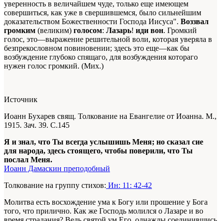
уверенность в величайшем чуде, только еще имеющем
совершиться, как уже в свершившемся, было сильнейшим
доказательством Божественности Господа Иисуса".
Воззвал
громким
(великим)
голосом
:
Лазарь
!
иди вон
. Громкий
голос, это—выражение решительной воли, которая уверяла в
безпрекословном повиновении; здесь это еще—как бы
возбуждение глубоко спящаго, для возбуждения котораго
нужен голос громкий. (Мих.)
Источник
Иоанн Бухарев свящ. Толкование на Евангелие от Иоанна. М.,
1915. Зач. 39. С.145
Я и знал, что Ты всегда услышишь Меня; но сказал сие
для народа, здесь стоящего, чтобы поверили, что Ты
послал Меня.
Иоанн Дамаскин преподобный
Толкование на группу стихов:
Ин: 11: 42-42
Молитва есть восхождение ума к Богу или прошение у Бога
того, что прилично. Как же Господь молился о Лазаре и во
время страдания? Ведь святой ум Его, однажды соединившись