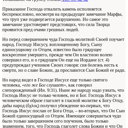
Приказание Господа отвалить камень исполняется
беспрекословно, несмотря на предыдущее замечание Марфы,
что труп уже подвергается разрушению. Но самое это
замечание удостоверяет предстоящих, что сила Творца
проявится пред очами грешных людей.
Но перед совершением чуда Господь молитвой Своей поучает
народ. Господу Иисусу, воплощенному Богу, Сыну
единосущному со Отцем, известно было грядущее
воскресение умершего, прежде чем Он властною волею
совершил его, и о грядущем Он еще на Иордане (ст. 4)
предупреждал учеников Своих говоря: сия болезнь несть к
смерти, но о славе Божии, да прославится Сын Божий ее ради.
Но народ видел в Господе Иисусе еще только святого
человека, «
его же Бог слушает
», как говорил
слепорожденный (Ин. 9:31). Ныне же народу надо узнать, что
Господь Иисус не только человек, но и Бог. Господь Иисус в
человеческом образе глаголет в гласной молитве к Богу Отцу,
дабы народ (ὄχλος) получил убеждение во-первых, что
Господь Иисус послан от Бога Отца, – во-вторых, что Он Сын
Божий единосущный со Отцем. Имеющее совершиться чудо
было только завершением сего поучения, было только
знамением, того, что Господь глаголет слова Божии и что Он