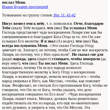
послал Меня.
Иоанн Бухарев протоиерей
Толкование на группу стихов:
Ин: 11: 42-42
Иисус возвел очи к небу
, т. е. помолился.
Отче, благодарю
Тебя
(хвалу Тебе воздаю),
что
(яко)
Ты услышал Меня
.
Господь представляет чудо воскрешения Лазаря уже как бы
совершившимся и благодарит Бога Отца за то, что Он уже
услышал Его молитву.
Я и знал
(Аз ведех),
что
(яко)
Ты,
всегда послушаешь Меня
. «Это сказал Господь Отцу,
замечает св. Златоуст, не потому, чтобы Сам не мог воскресить
Лазаря, но потому, что у Них одна воля".
Но сказал сие для
(ради)
народа, здесь
(окрест)
стоящаго, чтобы поверили
(да
веру имут),
что
(яко)
Ты послал Меня
. Здесь Господь
высказывал, почему Он вслух народа возносит
благодарственную молитву к Богу Отцу о воскресении
Лазаря, и возносит прежде, нежели воскресил его—чтобы
народ уверовал в Него, как Мессию, «чтобы, как поясняет
блаж. Феофилакт, не считали Его противником Богу, чтобы не
говорили, что Он не от Бога, чтобы указать, что дело
воскрешения совершено по Его воле". «Чудо воскрешения
Лазаря, пишет еписк. Михаил, должно было решительно
подействовать на тех из народа, кто еще не-окончательно
ослеп духовно, и уверить в том, что Он Мессия. Эта