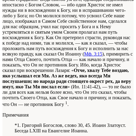
ипостасно с Богом Словом, — ибо один Христос не имел
нужды ни в восхождении к Богу, ни в испрашивании чего-
либо у Бога; но Он молился потому, что усвоил Себе наше
лицо, изображал в Самом Себе свойственное нам, сделался
для нас образцом, учил нас просить у Бога и к Нему
устремляться и святым умом Своим пролагал нам путь
восхождения к Богу. Как Он претерпел страсти, руководя нас
к победе над ними, так и молился, — как я сказал, — чтобы
проложить нам путь восхождения к Богу и исполнить за нас
всякую правду, как сказал Он Иоанну (
Мф. 3:15
), примирить с
нами Отца Своего, почтить Отца — как начало и причину, и
показать, что Он не противник Богу. Ибо, когда Христос
сказал при воскрешении Лазаря: «
Отче, хвалу Тебе воздаю,
яко услышал ecи Мя. Аз же ведех, яко всегда Мя
послушаеши; но народа ради стоящего окрест рех, да веру
имут, яко Ты Мя послал если
» (Ин. 11:41-42), — то не было
ли для всех как нельзя более ясно, что Он это сказал, чтобы
почтить Своего Отца, как Свое начало и причину, и показать,
1
что Он — не противник Богу
.
Примечания
*1. Григорий Богослов, слово 30, 45. Иоанн Златоуст.
Беседа LXIII на Евангелие Иоанна.