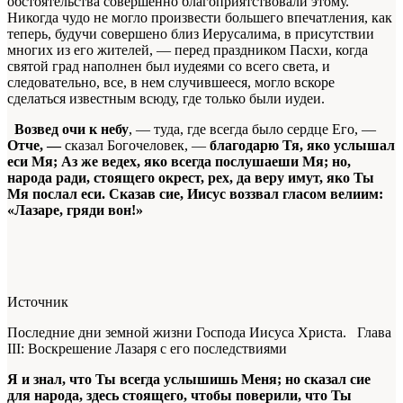
обстоятельства совершенно благоприятствовали этому.
Никогда чудо не могло произвести большего впечатления, как
теперь, будучи совершено близ Иерусалима, в присутствии
многих из его жителей, — перед праздником Пасхи, когда
святой град наполнен был иудеями со всего света, и
следовательно, все, в нем случившееся, могло вскоре
сделаться известным всюду, где только были иудеи.
Возвед очи к небу
, — туда, где всегда было сердце Его, —
Отче, —
сказал Богочеловек, —
благодарю Тя, яко услышал
еси Мя; Аз же ведех, яко всегда послушаеши Мя; но,
народа ради, стоящего окрест, рех, да веру имут, яко Ты
Мя послал еси. Сказав сие, Иисус воззвал гласом велиим:
«Лазаре, гряди вон!»
Источник
Последние дни земной жизни Господа Иисуса Христа. Глава
III: Воскрешение Лазаря с его последствиями
Я и знал, что Ты всегда услышишь Меня; но сказал сие
для народа, здесь стоящего, чтобы поверили, что Ты