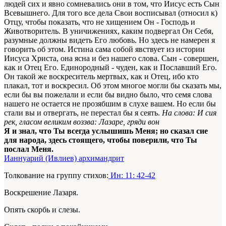
людей сих и явно сомневались они в том, что Иисус есть Сын
Всевышнего. Для того все дела Свои восписывал (относил к)
Отцу, чтобы показать, что не хищением Он - Господь и
Животворитель. В уничижениях, каким подвергал Он Себя,
разумные должны видеть Его любовь. Но здесь не намерен я
говорить об этом. Истина сама собой явствует из истории
Иисуса Христа, она ясна и без нашего слова. Сын - совершен,
как и Отец Его. Единородный - чуден, как и Пославший Его.
Он такой же воскреситель мертвых, как и Отец, ибо кто
плакал, тот и воскресил. Об этом многое могли бы сказать мы,
если бы вы пожелали и если бы видно было, что семя слова
нашего не остается не прозябшим в слухе вашем. Но если бы
стали вы и отвергать, не перестал бы я сеять.
На слова: И сия
рек, гласом великим воззва: Лазаре, гряди вон
Я и знал, что Ты всегда услышишь Меня; но сказал сие
для народа, здесь стоящего, чтобы поверили, что Ты
послал Меня.
Ианнуарий (Ивлиев) архимандрит
Толкование на группу стихов:
Ин: 11: 42-42
Воскрешение Лазаря.
Опять скорбь и слезы.