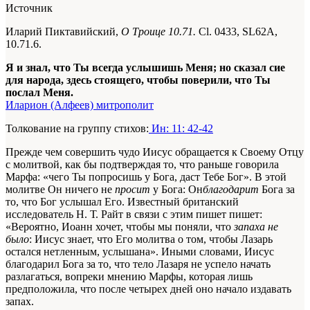
Источник
Иларий Пиктавийский,
О Троице 10.71.
Cl. 0433, SL62A,
10.71.6.
Я и знал, что Ты всегда услышишь Меня; но сказал сие
для народа, здесь стоящего, чтобы поверили, что Ты
послал Меня.
Иларион (Алфеев) митрополит
Толкование на группу стихов:
Ин: 11: 42-42
Прежде чем совершить чудо Иисус обращается к Своему Отцу
с молитвой, как бы подтверждая то, что раньше говорила
Марфа: «чего Ты попросишь у Бога, даст Тебе Бог». В этой
молитве Он ничего не
просит
у Бога: Он
благодарит
Бога за
то, что Бог услышал Его. Известный британский
исследователь Н. Т. Райт в связи с этим пишет пишет:
«Вероятно, Иоанн хочет, чтобы мы поняли, что
запаха не
было
: Иисус знает, что Его молитва о том, чтобы Лазарь
остался нетленным, услышана». Иными словами, Иисус
благодарил Бога за то, что тело Лазаря не успело начать
разлагаться, вопреки мнению Марфы, которая лишь
предположила, что после четырех дней оно начало издавать
запах.